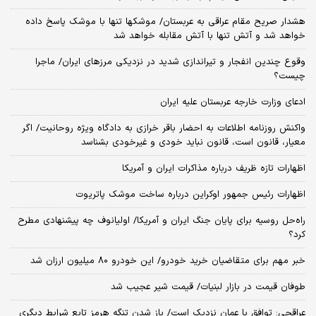
هشدار صریح مقام عراقی به عربستان/ موشکها تنها با موشک پاسخ داده
خواهد شد و آتش تنها با آتش مقابله خواهد شد
وقوع چندین انفجار و تیراندازی شدید در نزدیکی مرز‌های ایران/ ماجرا
چیست؟
ادعای وزارت خارجه عربستان علیه ایران
واکنش روزنامه اطلاعات به احضار باقر خرازی به دادگاه ویژه روحانیت/ اگر
معیار، قانون است، قانون نباید خودی و غیرخودی بشناسد
اظهارات تازه ظریف درباره مذاکرات ایران و آمریکا
اظهارات رئیس جمهور اوکراین درباره ساخت موشک پاتریوت
راه‌حل روسیه برای پایان جنگ ایران و آمریکا/ اولیانوف چه پیشنهادی مطرح
کرد؟
خبر مهم برای متقاضیان خرید خودرو/ این خودرو ۸۰ میلیون ارزان شد
طوفان قیمت در بازار لبنیات/ قیمت شیر عجیب شد
عراقچی: توافق با عمان نزدیک است/ باز شدن تنگه هرمز تابع شرایط دیگری