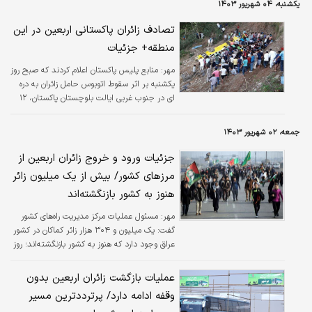
یکشنبه، ۰۴ شهریور ۱۴۰۳
تصادف زائران پاکستانی اربعین در این
منطقه+ جزئیات
مهر:
منابع پلیس پاکستان اعلام کردند که صبح روز
یکشنبه بر اثر سقوط اتوبوس حامل زائران به دره
ای در جنوب غربی ایالت بلوچستان پاکستان، ۱۲
نفر کشته و ۲۲ نفر زخمی شدند.
جمعه، ۰۲ شهریور ۱۴۰۳
جزئیات ورود و خروج زائران اربعین از
مرزهای کشور/ بیش از یک میلیون زائر
هنوز به کشور بازنگشته‌اند
مهر:
مسئول عملیات مرکز مدیریت راه‌های کشور
گفت: یک میلیون و ۳۰۴ هزار زائر کماکان در کشور
عراق وجود دارد که هنوز به کشور بازنگشته‌اند؛ روز
یکشنبه هفته آینده، دومین موج بازگشت زائرین
خواهد بود.
عملیات بازگشت زائران اربعین بدون
وقفه ادامه دارد/ پرترددترین مسیر