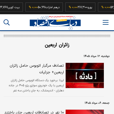
52,500,000
۰٫۰۰ %
یورو
217,300
۰٫۰۰ %
درهم امارات
50,991
۰٫۰۰ %
بیت کوی
زائران اربعین
دوشنبه، ۱۲ مرداد ۱۴۰۵
تصادف مرگبار اتوبوس حامل زائران
اربعین+ جزئیات
ایرنا:
برخورد یک دستگاه اتوبوس حامل زائران
اربعین با یک خودروی سواری پژو ۴۰۵ در جاده
دهلران - اندیمشک، به جان باختن سه نفر
انجامید.
جمعه، ۰۹ مرداد ۱۴۰۵
۱۰ نفر در تصادفات اربعین جان باختند