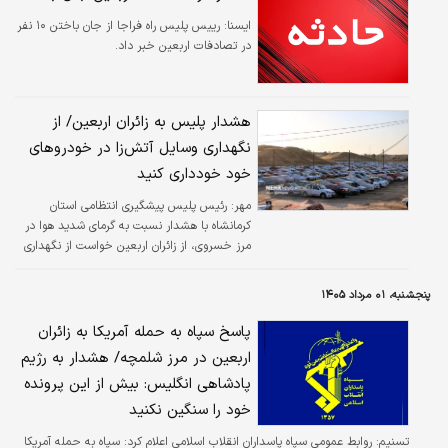
ايسنا:
رییس پلیس راه فراجا از جان باختن ۱۰ نفر
در تصادفات اربعین خبر داد.
هشدار پلیس به زائران اربعین/ از
نگهداری وسایل آتش‌زا در خودروهای
خود خودداری کنید
مهر:
رئیس پلیس پیشگیری انتظامی استان
کرمانشاه با هشدار نسبت به گرمای شدید هوا در
مرز خسروی، از زائران اربعین خواست از نگهداری
وسایل آتش‌زا در خودروهای خود خودداری کنند.
پنجشنبه، ۰۱ مرداد ۱۴۰۵
پاسخ سپاه به حمله آمریکا به زائران
اربعین در مرز شلمچه/ هشدار به رژیم
پادشاهی انگلیس: بیش از این پرونده
خود را سنگین نکنید
تسنیم:
​روابط عمومی سپاه پاسداران انقلاب اسلامی اعلام کرد: سپاه به حمله آمریکا