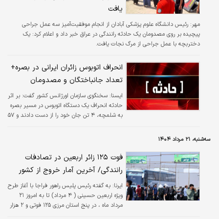
یافت
مهر:
رئیس دانشگاه علوم پزشکی آبادان از انجام موفقیت‌آمیز سه عمل جراحی
پیچیده بر روی مصدومان یک حادثه رانندگی در عراق خبر داد و اعلام کرد: یک
دختربچه با عمل جراحی از مرگ نجات یافت.
انحراف اتوبوس زائران ایرانی در بصره+
تعداد جانباختگان و مصدومان
ايسنا:
سخنگوی سازمان اورژانس کشور گفت: بر اثر
حادثه انحراف یک دستگاه اتوبوس در مسیر بصره
به شلمچه، ۴ تن جان خود را از دست دادند و ۵۷
نفر دیگر مصدوم شدند.
سه‌شنبه، ۲۱ مرداد ۱۴۰۴
فوت ۱۲۵ زائر اربعین در تصادفات
رانندگی/ آخرین آمار خروج از کشور
ایرنا:
به گفته رئیس پلیس راهور فراجا با آغاز طرح
ویژه اربعین حسینی ( ۴ مرداد) تا به امروز ۲۱
مرداد ماه ، در پنج استان مرزی ۱۲۵ فوتی و ۲ هزار
و ۹۱۷ مجروح ناشی از تصادفات جاده‌ای ثبت شده