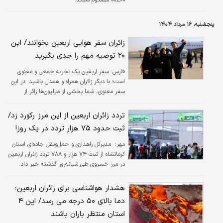
پنجشنبه، ۱۶ مرداد ۱۴۰۴
زائران سفر هوایی اربعین بخوانند/ این
۲۰ توصیه مهم را جدی بگیرید
فارس:
سفر اربعین یک تجربه جمعی و معنوی
است؛ با دیگر زائران همراه و همدل باشید: در این
سفر معنوی، شما بخشی از میلیون‌ها زائر از
سراسر جهان هستید که با نیت خالص به زیارت
حضرت سیدالشهدا(ع) می‌روند.
تردد زائران اربعین از این مرز رکورد زد/
ثبت حدود ۷۵ هزار تردد در یک روز!
مهر:
​ مدیرکل راهداری و حمل‌ونقل جاده‌ای استان
کرمانشاه از ثبت ۷۴ هزار و ۷۸۸ تردد زائران اربعین
در مرز خسروی طی شبانه‌روز گذشته خبر داد.
هشدار هواشناسی برای زائران اربعین؛
دما بالای ۵۰ درجه می رسد/ این ۴
استان منتظر باران باشند