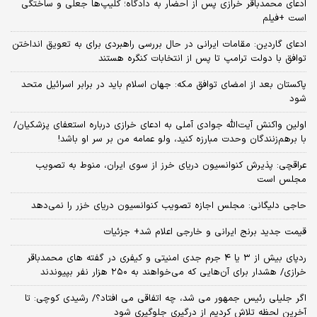
ادعای محمدباقر خرازی پس از احضار به دادگاه؛ کلیپ‌ها جعلی و ساختگی
است +فیلم
ادعای گاردین: مقامات ایرانی در حال بررسی راهبردی برای به تعویق انداختن
توافق با دولت ترامپ تا پس از انتخابات کنگره هستند
پاکستان بعد از امضای توافق مکه: جهان اسلام باید در برابر اسرائیل متحد
شود
اولین واکنش آیت‌الله جوادی آملی به ادعای خرازی درباره استعفای پزشکیان/
با برهم‌زنندگان وحدت مبارزه کنید، ولو عمامه من بر سر او باشد!
عراقچی: پذیرش کنوانسیون دریای خرز از سوی ایران، منوط به تصویب
مجلس است
حاجی دلیگانی: مجلس اجازه تصویب کنوانسیون دریای خزر را نمی‌دهد
قیمت جدید برنج ایرانی و خارجی اعلام شد+ جزئیات
ردپای بیش از ۳ یا ۴ جرم جدی امنیتی و کیفری در گفته های محمدباقر
خرازی/ هشدار برای آن‌هایی که می‌خواهند به ۲۵۰ هزار نفر بپیوندند
اگر جلیلی رئیس جمهور می شد، چه اتفاقی می افتاد؟/ رشیدی کوچی: تا
آخرین لحظه تلاش کردیم از درگیری جلوگیری شود