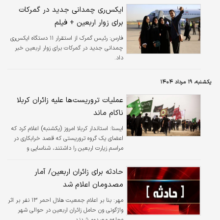
است.
ایکس‌ری چمدانی جدید در گمرکات
برای زوار اربعین + فیلم
فارس:
رئیس گمرک از استقرار ۱۱ دستگاه ایکس‌ری
چمدانی جدید در گمرکات برای زوار اربعین خبر
داد.
یکشنبه، ۱۹ مرداد ۱۴۰۴
عملیات تروریست‌ها علیه زائران کربلا
ناکام ماند
ايسنا:
استاندار کربلا امروز (یکشنبه) اعلام کرد که
اعضای یک گروه تروریستی که قصد خرابکاری در
مراسم زیارت اربعین را داشتند، شناسایی و
بازداشت شدند.
حادثه برای زائران اربعین/ آمار
مصدومان اعلام شد
مهر:
بنا بر اعلام جمعیت هلال احمر ۱۳ نفر بر اثر
واژگونی ون حامل زائران اربعین در حوالی شهر
«حله» مصدوم شدند.