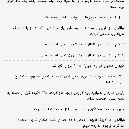
سخنگوی سپاه: تنگه هرمز برای ما صرفا یک آبراه نیست، بلکه یک جغرافیای
نبرد است
دلیل تغییر ساعت پروازها در روزهای اخیر چیست؟
عراقچی: از طریق واسطه‌ها شروط‌مان برای بازشدن تنگه هرمز را به طرف
آمریکایی منتقل کردیم
تفاهم با عمان در انتظار تأیید شورای عالی امنیت ملی
تفاهم با عمان در انتظار تأیید شورای عالی امنیت ملی
طوفان دلفین در راه چین/ ۱۳۰۰ پرواز لغو شد
نقشه جدید دموکرات‌ها برای زمین زدن ترامپ/ رئیس جمهور استیضاح
نمی‌شود اما ...
زئیس سازمان هواپیمایی: گزارش ورود هواگردها ٣٠ دقیقه قبل از حمله به
بیت رهبری صحت ندارد
اظهارات جدید سخنگوی ناجا درباره قتل حمیدرضا رجب‌زاده
عراقچی: تا آمریکا آنچه را نقض کرده جبران نکند امکان شروع مجدد
مذاکرات وجود ندارد+ فیلم