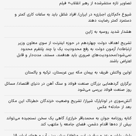
تصاویر تازه منتشرشده از رهبر انقلاب+ فیلم
شیوع «کم‌کاری اجباری» در ایران/ افراد شاغل باید به ساعات کاری کمتر و
دستمزد کمتر رضایت دهند
هشدار شدید روسیه به ژاپن
تشریح اهداف دولت چهاردهم در حوزه اینترنت از سوی معاون وزیر
ارتباطات/ آزمون دولت به رفع محدودیت یک یا چند پلتفرم محدود
نمی‌‎شود/محدودیت‌های ضروری باید هدفمند، مستند، مدت‌دار و قابل
اعتراض باشند
اولین واکنش ظریف به پیمان مکه بین عربستان، ترکیه و پاکستان
برگزاری گردهمایی بزرگان صنعت فولاد و سنگ آهن در دنیای اقتصاد/ مسائل
روز صنعت فولاد بررسی می‌شود
آتش‌سوزی در لوناپارک شیراز/ تشریح وضعیت خزندگان خطرناک این مکان
بعد از حادثه+ عکس
کنایه روزنامه جوان به محمدباقر خرازی/ گاهی یک سخن نسنجیده می‌تواند
بیش از ده‌ها اقدام دشمن، فضای جامعه را ملتهب کند
بارش باران و رعد و برق در این مناطق/ پیش بینی آب و هوای ایران ۱۸