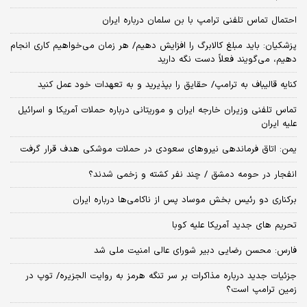
احتمال تماس تلفنی ترامپ با بن سلمان درباره ایران
پزشکیان: باید مبلغ کالابرگ را افزایش دهیم/ هر زمان می‌خواهیم کاری انجام
دهیم، می‌گویند فعلاً دست نگه دارید
کنایه قالیباف به ترامپ/ حقایق را بپذیرید و به تعهدات خود عمل کنید
تماس تلفنی وزیران خارجه ایران و موریتانی درباره حملات آمریکا و اسرائیل
علیه ایران
یمن: اتاق فرماندهی نیروهای سعودی در حملات موشکی هدف قرار گرفت
انفجار در حومه دمشق / چند نفر کشته و زخمی شدند؟
برکناری دو رئیس بخش موساد پس از ناکامی‌ها درباره ایران
تحریم های جدید آمریکا علیه کوبا
فارس: محسن رضایی دبیر شورای عالی امنیت ملی شد
جزئیات جدید درباره مذاکرات بر سر تنگه هرمز به روایت الجزیره/ توپ در
زمین ترامپ است؟