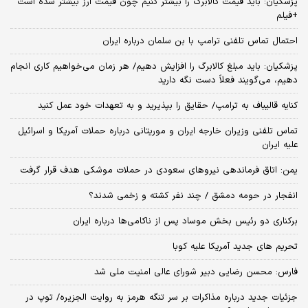
پزشکیان: باید قیمت کالابرگ را بیشتر کنیم چون قیمت ارز بیشتر شده است
+فیلم
احتمال تماس تلفنی ترامپ با بن سلمان درباره ایران
پزشکیان: باید مبلغ کالابرگ را افزایش دهیم/ هر زمان می‌خواهیم کاری انجام
دهیم، می‌گویند فعلاً دست نگه دارید
کنایه قالیباف به ترامپ/ حقایق را بپذیرید و به تعهدات خود عمل کنید
تماس تلفنی وزیران خارجه ایران و موریتانی درباره حملات آمریکا و اسرائیل
علیه ایران
یمن: اتاق فرماندهی نیروهای سعودی در حملات موشکی هدف قرار گرفت
انفجار در حومه دمشق / چند نفر کشته و زخمی شدند؟
برکناری دو رئیس بخش موساد پس از ناکامی‌ها درباره ایران
تحریم های جدید آمریکا علیه کوبا
فارس: محسن رضایی دبیر شورای عالی امنیت ملی شد
جزئیات جدید درباره مذاکرات بر سر تنگه هرمز به روایت الجزیره/ توپ در