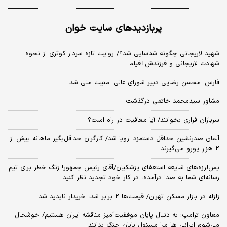
پربازدیدهای سایت خوان
شهید لاریجانی چگونه شناسایی شد؟/ روایت تازه سردار کوثری از نحوه
شهادت لاریجانی و فرزندش+فیلم
فارس: محسن رضایی دبیر شورای عالی امنیت ملی شد
مشاور سیدمحمد خاتمی درگذشت
سربازان فراری بخوانند/ آیا معافیت در راه است؟
آلمان صدرنشین حداقل دستمزد اروپا شد/ کارگران حداقل‌بگیر ماهانه بیش از
۲ هزار یورو می‌گیرند
پس‌لرزه‌های شایعه استعفای پزشکیان/آقای رئیس جمهور! زنگ خطر برای تیم
رسانه‌ای شما به صدا درآمده، در کار خود تجدید نظر کنید
زلزله در بازار مسکن تهران/ قیمت‌ها ۲ برابر شد، خریدار ناپدید شد
معاون ترامپ: به دنبال پایان موفقیت‌آمیز مناقشه ایران هستیم/ خوشحال
می‌شوم ایرانی ها مرا مسئول پایان جنگ بدانند