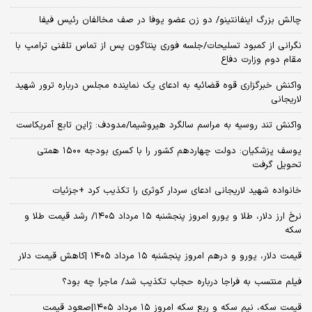
چالش بزرگ اینفانتینو/ دو زن عضو یوفا در صف مخالفان رئیس فیفا
نگرانی از کمبود تسلیحات/جلسه فوری پنتاگون پس از تماس تلفنی ترامپ با
مقام دوم وزارت دفاع
واکنش خبرگزاری قوه قضائیه به ادعای یک نماینده مجلس درباره ترور شهید
لاریجانی
واکنش تند روسیه به مراسم سالگرد هیروشیما/مدودف: ژاپن تابع آمریکاست
یوسف پزشکیان: دولت چهاردهم کشور را با کسری بودجه ۱۵۰۰ همتی
تحویل گرفت
خانواده شهید لاریجانی ادعای سردار کوثری را تکذیب کرد +جزئیات
نرخ ارز دلار، طلا و یورو امروز پنجشنبه ۱۵ مرداد ۱۴۰۵/ رشد قیمت طلا و
سکه
قیمت دلار، یورو و درهم امروز پنجشنبه ۱۵ مرداد ۱۴۰۵ |کاهش قیمت دلار
فیلم منتسب به فراجا درباره حجاب تکذیب شد/ ماجرا چه بود؟
قیمت سکه، نیم سکه و ربع سکه امروز ۱۵ مرداد ۱۴۰۵|صعود قیمت