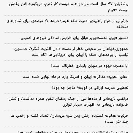
پزشکیان: ۴۷ سال است می‌خواهیم درست کار کنیم، می‌گویند الان وقتش
نیست +فیلم
جزئیاتی از طرح راهبردی امنیت تنگه هرمز/جریمه ۲۰ درصدی برای شناورهای
متخلف
دستور فوری نخست‌وزیر عراق برای افزایش آمادگی نیروهای امنیتی
جمهوری‌خواهان در معرض خطر از دست دادن اکثریت کنگره/ جانسون:
ترامپ از پیامدهای جنگ با ایران برای آمریکایی‌ها آگاه است
آیا مصرف قهوه در دوران بارداری خطرناک است؟
ادعای العربیه: مذاکرات ایران و آمریکا وارد مرحله نهایی شده است
تعطیلی مدرسه ایرانی در کویت/ ماجرا چه بود؟
مرتضی لاریجانی از ماه‌ها قبل از جنگ رمضان تلفن همراه نداشت/ واکنش
خانواده لاریجانی به اظهارات سردار کوثری
جزئیات عملیات گسترده ارتش یمن علیه عربستان/ تعداد کشته و زخمی ها
چند نفر است؟
چالش بزرگ اینفانتینو/ دو زن عضو یوفا در صف مخالفان رئیس فیفا