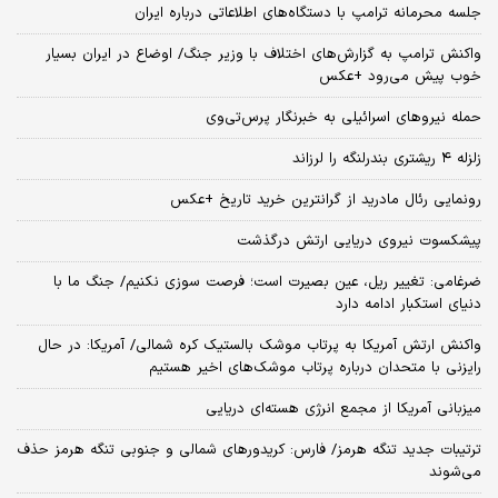
جلسه محرمانه ترامپ با دستگاه‌های اطلاعاتی درباره ایران
واکنش ترامپ به گزارش‌های اختلاف با وزیر جنگ/ اوضاع در ایران بسیار
خوب پیش می‌رود +عکس
حمله نیروهای اسرائیلی به خبرنگار پرس‌تی‌وی
زلزله ۴ ریشتری بندرلنگه را لرزاند
رونمایی رئال مادرید از گرانترین خرید تاریخ +عکس
پیشکسوت نیروی دریایی ارتش درگذشت
ضرغامی: تغییر ریل، عین بصیرت است؛ فرصت سوزی نکنیم/ جنگ ما با
دنیای استکبار ادامه دارد
واکنش ارتش آمریکا به پرتاب موشک بالستیک کره شمالی/ آمریکا: در حال
رایزنی با متحدان درباره پرتاب موشک‌های اخیر هستیم
میزبانی آمریکا از مجمع انرژی هسته‌ای دریایی
ترتیبات جدید تنگه هرمز/ فارس: کریدورهای شمالی و جنوبی تنگه هرمز حذف
می‌شوند