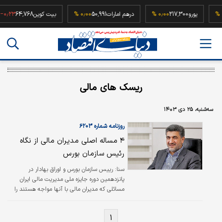
۰٫۰۰ 
یورو
217,300
۰٫۰۰ %
درهم امارات
50,991
۰٫۰۰ %
بیت کوین
64,768
۲۳ %
ریسک های مالی
سه‌شنبه، ۲۵ دی ۱۴۰۳
روزنامه شماره ۶۲۰۳
۴ مساله اصلی مدیران مالی از نگاه
رئیس سازمان بورس
سنا: رییس سازمان بورس و اوراق بهادار در
پانزدهمین دوره جایزه ملی مدیریت مالی ایران
مسائلی که مدیران مالی با آنها مواجه هستند را
بیان کرد. حجت الله صیدی با اشاره به اینکه گزارش
های مالی در بازار سرمایه وزن سنگینی در
۱
تصمیم‌گیری ها دارد به چهار مساله اصلی مدیران