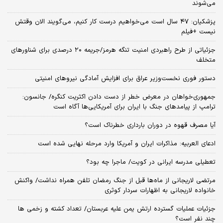
می‌شوند
پزشکیان: ۴۷ سال است می‌خواهیم درست کار کنیم، می‌گویند الان وقتش
نیست +فیلم
جزئیاتی از طرح راهبردی امنیت تنگه هرمز/جریمه ۲۰ درصدی برای شناورهای
متخلف
دستور فوری نخست‌وزیر عراق برای افزایش آمادگی نیروهای امنیتی
جمهوری‌خواهان در معرض خطر از دست دادن اکثریت کنگره/ جانسون:
ترامپ از پیامدهای جنگ با ایران برای آمریکایی‌ها آگاه است
آیا مصرف قهوه در دوران بارداری خطرناک است؟
ادعای العربیه: مذاکرات ایران و آمریکا وارد مرحله نهایی شده است
تعطیلی مدرسه ایرانی در کویت/ ماجرا چه بود؟
مرتضی لاریجانی از ماه‌ها قبل از جنگ رمضان تلفن همراه نداشت/ واکنش
خانواده لاریجانی به اظهارات سردار کوثری
جزئیات عملیات گسترده ارتش یمن علیه عربستان/ تعداد کشته و زخمی ها
چند نفر است؟