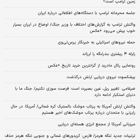
زمین ترامپ است؟
جلسه محرمانه ترامپ با دستگاه‌های اطلاعاتی درباره ایران
واکنش ترامپ به گزارش‌های اختلاف با وزیر جنگ/ اوضاع در ایران بسیار
خوب پیش می‌رود +عکس
حمله نیروهای اسرائیلی به خبرنگار پرس‌تی‌وی
زلزله ۴ ریشتری بندرلنگه را لرزاند
رونمایی رئال مادرید از گرانترین خرید تاریخ +عکس
پیشکسوت نیروی دریایی ارتش درگذشت
ضرغامی: تغییر ریل، عین بصیرت است؛ فرصت سوزی نکنیم/ جنگ ما با
دنیای استکبار ادامه دارد
واکنش ارتش آمریکا به پرتاب موشک بالستیک کره شمالی/ آمریکا: در حال
رایزنی با متحدان درباره پرتاب موشک‌های اخیر هستیم
میزبانی آمریکا از مجمع انرژی هسته‌ای دریایی
ترتیبات جدید تنگه هرمز/ فارس: کریدورهای شمالی و جنوبی تنگه هرمز حذف