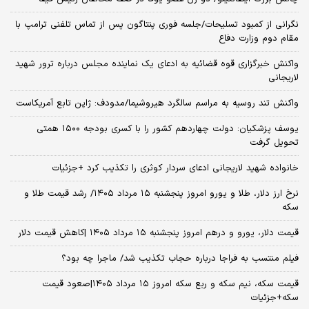
نگرانی از کمبود تسلیحات/جلسه فوری پنتاگون پس از تماس تلفنی ترامپ با
مقام دوم وزارت دفاع
واکنش خبرگزاری قوه قضائیه به ادعای یک نماینده مجلس درباره ترور شهید
لاریجانی
واکنش تند روسیه به مراسم سالگرد هیروشیما/مدودف: ژاپن تابع آمریکاست
یوسف پزشکیان: دولت چهاردهم کشور را با کسری بودجه ۱۵۰۰ همتی
تحویل گرفت
خانواده شهید لاریجانی ادعای سردار کوثری را تکذیب کرد +جزئیات
نرخ ارز دلار، طلا و یورو امروز پنجشنبه ۱۵ مرداد ۱۴۰۵/ رشد قیمت طلا و
سکه
قیمت دلار، یورو و درهم امروز پنجشنبه ۱۵ مرداد ۱۴۰۵ |کاهش قیمت دلار
فیلم منتسب به فراجا درباره حجاب تکذیب شد/ ماجرا چه بود؟
قیمت سکه، نیم سکه و ربع سکه امروز ۱۵ مرداد ۱۴۰۵|صعود قیمت
سکه+جزئیات