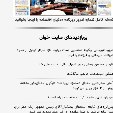
سخه کامل شماره امروز روزنامه «دنیای‌ اقتصاد» را اینجا بخوانید
پربازدیدهای سایت خوان
هید لاریجانی چگونه شناسایی شد؟/ روایت تازه سردار کوثری از نحوه
هادت لاریجانی و فرزندش+فیلم
ارس: محسن رضایی دبیر شورای عالی امنیت ملی شد
شاور سیدمحمد خاتمی درگذشت
لمان صدرنشین حداقل دستمزد اروپا شد/ کارگران حداقل‌بگیر ماهانه
یش از ۲ هزار یورو می‌گیرند
ربازان فراری بخوانند/ آیا معافیت در راه است؟
س‌لرزه‌های شایعه استعفای پزشکیان/آقای رئیس جمهور! زنگ خطر برای
یم رسانه‌ای شما به صدا درآمده، در کار خود تجدید نظر کنید