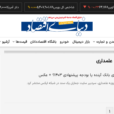
بیت کوین
64,768
‎−۰٫۲۳ %
شاخص کل بورس
5,407,901.78
۰٫۰۰ %
دلار آمریکا
دن و تجارت
بازار دیجیتال
خودرو
باشگاه اقتصاددانان
قیمت‌ها
آرشیو
 علمداری
انک آینده یا بودجه پیشنهادی ۱۴۰۳؟ + عکس
وزبه علمداری، سردبیر سایت جماران یک سند در شبکه ایکس منتشر کرد.
۱