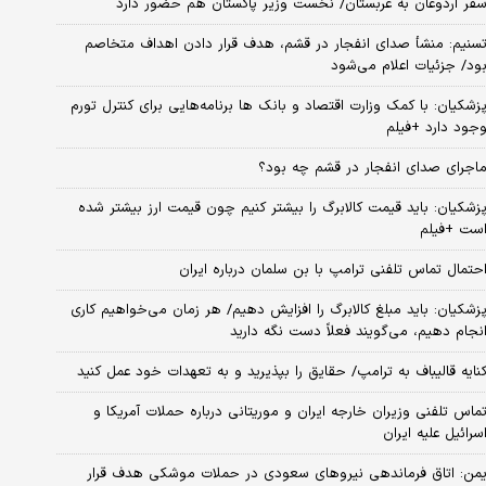
فر اردوغان به عربستان/ نخست وزیر پاکستان هم حضور دارد
سنیم: منشأ صدای انفجار در قشم، هدف قرار دادن اهداف متخاصم
ود/ جزئیات اعلام می‌شود
زشکیان: با کمک وزارت اقتصاد و بانک ها برنامه‌هایی برای کنترل تورم
جود دارد +فیلم
اجرای صدای انفجار در قشم چه بود؟
زشکیان: باید قیمت کالابرگ را بیشتر کنیم چون قیمت ارز بیشتر شده
ست +فیلم
حتمال تماس تلفنی ترامپ با بن سلمان درباره ایران
زشکیان: باید مبلغ کالابرگ را افزایش دهیم/ هر زمان می‌خواهیم کاری
نجام دهیم، می‌گویند فعلاً دست نگه دارید
نایه قالیباف به ترامپ/ حقایق را بپذیرید و به تعهدات خود عمل کنید
ماس تلفنی وزیران خارجه ایران و موریتانی درباره حملات آمریکا و
سرائیل علیه ایران
من: اتاق فرماندهی نیروهای سعودی در حملات موشکی هدف قرار