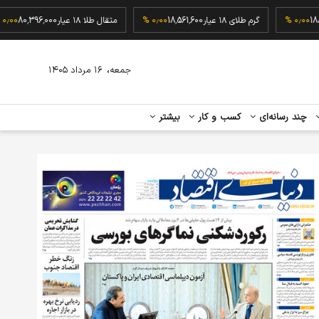
188,000
۰٫۰۰ %
گرم طلای ۱۸ عیار
18,561,600
۰٫۰۰ %
مثقال طلا ۱۸ عیار
80,396,000
،
جمعه
۱۶ مرداد ۱۴۰۵
چند رسانه‌ای
کسب و کار
بیشتر