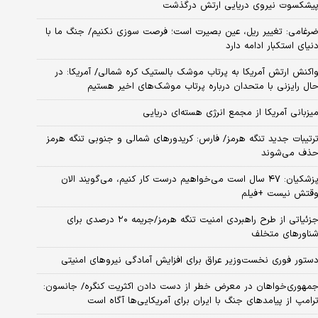
یشکسوت نیروی دریایی ارتش درگذشت
رغامی: تغییر ریل، عین بصیرت است؛ فرصت سوزی نکنیم/ جنگ ما با
نیای استکبار ادامه دارد
اکنش ارتش آمریکا به پرتاب موشک بالستیک کره شمالی/ آمریکا: در
ال رایزنی با متحدان درباره پرتاب موشک‌های اخیر هستیم
یزبانی آمریکا از مجمع انرژی هسته‌ای دریایی
رتیبات جدید تنگه هرمز/ فارس: کریدورهای شمالی و جنوبی تنگه هرمز
ذف می‌شوند
پزشکیان: ۴۷ سال است می‌خواهیم درست کار کنیم، می‌گویند الان
قتش نیست +فیلم
جزئیاتی از طرح راهبردی امنیت تنگه هرمز/جریمه ۲۰ درصدی برای
ناورهای متخلف
ستور فوری نخست‌وزیر عراق برای افزایش آمادگی نیروهای امنیتی
مهوری‌خواهان در معرض خطر از دست دادن اکثریت کنگره/ جانسون:
رامپ از پیامدهای جنگ با ایران برای آمریکایی‌ها آگاه است