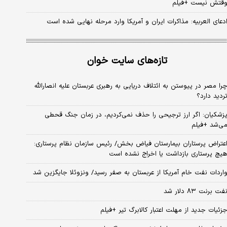
قتش نیست +فیلم
دعای العربیه: مذاکرات ایران و آمریکا وارد مرحله نهایی شده است
تازه‌های سایت خوان
را مصر در پیوستن به ائتلاف دریایی به رهبری عربستان علیه انصارالله
ردید دارد؟
زشکیان: اگر ارز ترجیحی را حذف نمی‌کردیم، در زمان جنگ قحطی
ی‌شد +فیلم
عتراض پرستاران بیمارستان فیاض بخش/ رئیس سازمان نظام پرستاری:
یچ پرستاری بازداشت یا اخراج نشده است
اردات نفت خام آمریکا از عربستان به صفر رسید/ ونزوئلا جایگزین شد
فت برنت ۸۳ دلار شد
زئیات جدید از مهلت اعتبار کالابرگ تیر +فیلم