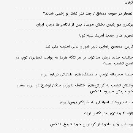
رفت
نفجار در حومه دمشق / چند نفر کشته و زخمی شدند؟
رکناری دو رئیس بخش موساد پس از ناکامی‌ها درباره ایران
حریم های جدید آمریکا علیه کوبا
ارس: محسن رضایی دبیر شورای عالی امنیت ملی شد
زئیات جدید درباره مذاکرات بر سر تنگه هرمز به روایت الجزیره/ توپ در
مین ترامپ است؟
لسه محرمانه ترامپ با دستگاه‌های اطلاعاتی درباره ایران
اکنش ترامپ به گزارش‌های اختلاف با وزیر جنگ/ اوضاع در ایران بسیار
وب پیش می‌رود +عکس
مله نیروهای اسرائیلی به خبرنگار پرس‌تی‌وی
زله ۴ ریشتری بندرلنگه را لرزاند
ونمایی رئال مادرید از گرانترین خرید تاریخ +عکس