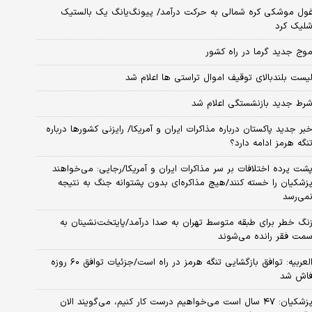
ول موشکی کره شمالی به حرکت درآمد/ پیونگ‌یانگ یک بالستیک
لیک کرد
وج جدید گرما در راه کشور
یست بلندبالای توقیف اموال تراستی ها اعلام شد
رط جدید بازنشستگی اعلام شد
بر جدید پاکستان درباره مذاکرات ایران و آمریکا/ رایزنی کشورها درباره
نگه هرمز ادامه دارد؟
شت پرده اختلافات بر سر مذاکرات ایران و آمریکا/رجایی: می‌خواهند
زشکیان را خسته کنند/هیچ مذاکره‌ای بدون پشتوانه جنگ به نتیجه
می‌رسد
نگ خطر برای طبقه متوسط تهران به صدا درآمد/پایتخت‌نشینان به
مت فقر رانده می‌شوند
العربیه: توافق بازگشایی تنگه هرمز در راه است/جزئیات توافق ۶۰ روزه
اش شد
پزشکیان: ۴۷ سال است می‌خواهیم درست کار کنیم، می‌گویند الان