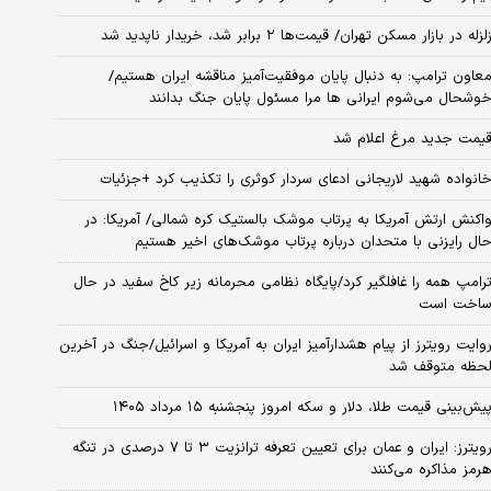
لزله در بازار مسکن تهران/ قیمت‌ها ۲ برابر شد، خریدار ناپدید شد
عاون ترامپ: به دنبال پایان موفقیت‌آمیز مناقشه ایران هستیم/
وشحال می‌شوم ایرانی ها مرا مسئول پایان جنگ بدانند
یمت جدید مرغ اعلام شد
انواده شهید لاریجانی ادعای سردار کوثری را تکذیب کرد +جزئیات
اکنش ارتش آمریکا به پرتاب موشک بالستیک کره شمالی/ آمریکا: در
ال رایزنی با متحدان درباره پرتاب موشک‌های اخیر هستیم
رامپ همه را غافلگیر کرد/پایگاه نظامی محرمانه زیر کاخ سفید در حال
اخت است
وایت رویترز از پیام هشدارآمیز ایران به آمریکا و اسرائیل/جنگ در آخرین
حظه متوقف شد
یش‌بینی قیمت طلا، دلار و سکه امروز پنجشنبه ۱۵ مرداد ۱۴۰۵
رویترز: ایران و عمان برای تعیین تعرفه ترانزیت ۳ تا ۷ درصدی در تنگه
رمز مذاکره می‌کنند