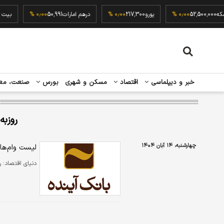
ربع سکه
52,500,000
۰٫۰۰ %
یورو
217,300
۰٫۰۰ %
درهم امارات
50,991
۰٫۰۰ %
خبر و دیپلماسی
اقتصاد
مسکن و شهری
بورس
صنعت، مع
روزبه
چهارشنبه، ۱۴ آبان ۱۴۰۴
لیست وام‌های ب
دنیای اقتصاد:
ر