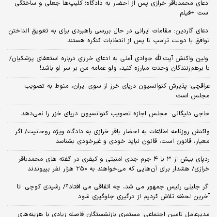
ادعای محمدباقر خرازی پس از احضار به دادگاه؛ کلیپ‌ها جعلی و ساختگی
است +فیلم
ادعای گاردین: مقامات ایرانی در حال بررسی راهبردی برای به تعویق انداختن
توافق با دولت ترامپ تا پس از انتخابات کنگره هستند
اولین واکنش آیت‌الله جوادی آملی به ادعای خرازی درباره استعفای پزشکیان/
با برهم‌زنندگان وحدت مبارزه کنید، ولو عمامه من بر سر او باشد!
عراقچی: پذیرش کنوانسیون دریای خرز از سوی ایران، منوط به تصویب
مجلس است
حاجی دلیگانی: مجلس اجازه تصویب کنوانسیون دریای خزر را نمی‌دهد
واکنش روزنامه اطلاعات به احضار باقر خرازی به دادگاه ویژه روحانیت/ اگر
معیار، قانون است، قانون نباید خودی و غیرخودی بشناسد
ردپای بیش از ۳ یا ۴ جرم جدی امنیتی و کیفری در گفته های محمدباقر
خرازی/ هشدار برای آن‌هایی که می‌خواهند به ۲۵۰ هزار نفر بپیوندند
اگر جلیلی رئیس جمهور می شد، چه اتفاقی می افتاد؟/ رشیدی کوچی: تا
آخرین لحظه تلاش کردیم از درگیری جلوگیری شود
مدیرعامل تامین اجتماعی: مستمری بازنشستگان فاصله زیادی با هزینه‌های