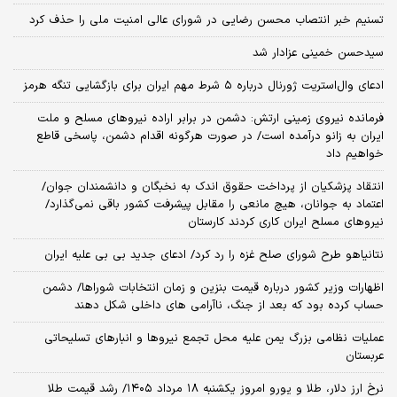
تسنیم خبر انتصاب محسن رضایی در شورای عالی امنیت ملی را حذف کرد
سیدحسن خمینی عزادار شد
ادعای وال‌استریت ژورنال درباره ۵ شرط مهم ایران برای بازگشایی تنگه هرمز
فرمانده نیروی زمینی ارتش: دشمن در برابر اراده نیروهای مسلح و ملت
ایران به زانو درآمده است/ در صورت هرگونه اقدام دشمن، پاسخی قاطع
خواهیم داد
انتقاد پزشکیان از پرداخت حقوق اندک به نخبگان و دانشمندان جوان/
اعتماد به جوانان، هیچ مانعی را مقابل پیشرفت کشور باقی نمی‌گذارد/
نیروهای مسلح ایران کاری کردند کارستان
نتانیاهو طرح شورای صلح غزه را رد کرد/ ادعای جدید بی بی علیه ایران
اظهارات وزیر کشور درباره قیمت بنزین و زمان انتخابات شوراها/ دشمن
حساب کرده بود که بعد از جنگ، ناآرامی‌ های داخلی شکل دهند
عملیات نظامی بزرگ یمن علیه محل تجمع نیروها و انبارهای تسلیحاتی
عربستان
نرخ ارز دلار، طلا و یورو امروز یکشنبه ۱۸ مرداد ۱۴۰۵/ رشد قیمت طلا