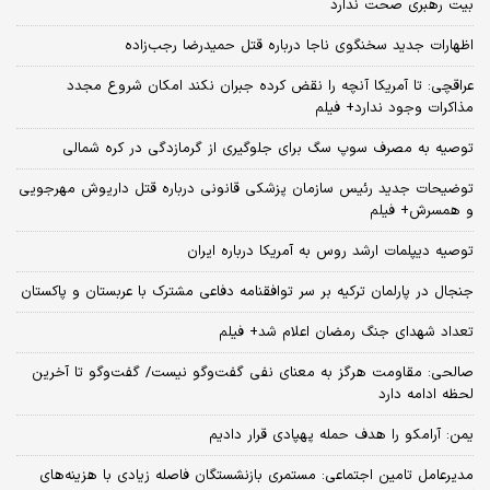
بیت رهبری صحت ندارد
اظهارات جدید سخنگوی ناجا درباره قتل حمیدرضا رجب‌زاده
عراقچی: تا آمریکا آنچه را نقض کرده جبران نکند امکان شروع مجدد
مذاکرات وجود ندارد+ فیلم
توصیه به مصرف سوپ سگ برای جلوگیری از گرمازدگی در کره شمالی
توضیحات جدید رئیس سازمان پزشکی قانونی درباره قتل داریوش مهرجویی
و همسرش+ فیلم
توصیه دیپلمات ارشد روس به آمریکا درباره ایران
جنجال در پارلمان ترکیه بر سر توافقنامه دفاعی مشترک با عربستان و پاکستان
تعداد شهدای جنگ رمضان اعلام شد+ فیلم
صالحی: مقاومت هرگز به معنای نفی گفت‌وگو نیست/ گفت‌وگو تا آخرین
لحظه ادامه دارد
یمن: آرامکو را هدف حمله پهپادی قرار دادیم
مدیرعامل تامین اجتماعی: مستمری بازنشستگان فاصله زیادی با هزینه‌های