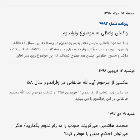
طرف نهادهای دولتی اعلام شد در این رفراندوم
بیش از ۷۵ درصد مردم، معادل ۹۵ درصد
جمعه، ۲۵ مرداد ۱۳۹۸
شرکت‌کنندگان در رفراندوم به متن پیشنهادی رای
مثبت دادند. برخی مسوولان بعد از رفراندوم اعلام
روزنامه شماره ۴۶۸۲
کردند نتیجه همه‌پرسی قانون‌اساسی با همه‌پرسی
واکنش واعظی به موضوع رفراندوم
جمهوری اسلامی در فروردین ماه ۱۳۵۸ از نظر
درصد منفی و مثبت تقریبا برابر بود و تنها افت در
برنا:
محمود واعظی، رئیس دفتر رئیس‌جمهوری در پاسخ به این سوال که «ظاهرا
تعداد آرا داشت که آن هم به علت عدم شرکت
رئیس‌جمهور بر اصل برگزاری رفراندوم برای حل مشکلات و اختلافات اساسی تاکید
چند گروه سیاسی در رفراندوم …
دارند و معاون حقوقی ایشان هم مطرح کرده‌اند که این موضوع روی میز آقای
رئیس‌جمهور است»، گفت: رفراندوم موضوعی است که در قانون اساسی به صراحت
بیان شده و مساله منفی نیست. در گذشته هم رفراندوم برگزار کرده‌ایم. او در ادامه
دوشنبه، ۱۲ فروردین ۱۳۹۸
بیان کرد: مهم این است مسیری را که قانون اساسی مشخص کرده همان طی شود و
همه بخش‌های ذی‌ربط، مجلس، دولت و مقام رهبری روی موضوعات مهم توافق
عکسی از مرحوم آیت‌الله طالقانی در رفراندوم سال ۵۸
کنند،…
در عکس زیر، نمایی از رفراندوم ۱۲ فروردین ۱۳۵۸ و شرکت مرحوم آیت الله محمود
طالقانی در این رفراندوم را می بینید.
شنبه، ۲۹ دی ۱۳۹۷
محمد هاشمی: می‌گویند حجاب را به رفراندوم بگذارید/ مگر
می‌توان احکام دینی را عوض کرد؟