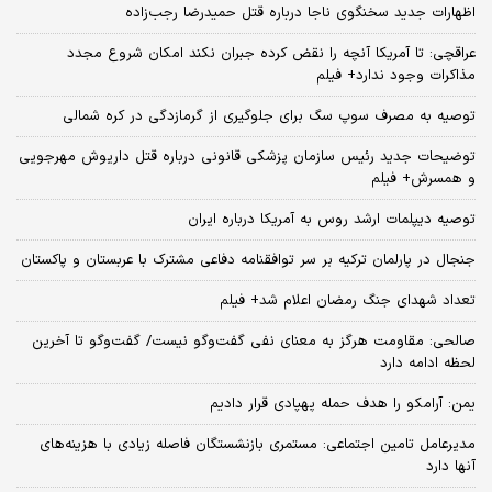
اظهارات جدید سخنگوی ناجا درباره قتل حمیدرضا رجب‌زاده
عراقچی: تا آمریکا آنچه را نقض کرده جبران نکند امکان شروع مجدد
مذاکرات وجود ندارد+ فیلم
توصیه به مصرف سوپ سگ برای جلوگیری از گرمازدگی در کره شمالی
توضیحات جدید رئیس سازمان پزشکی قانونی درباره قتل داریوش مهرجویی
و همسرش+ فیلم
توصیه دیپلمات ارشد روس به آمریکا درباره ایران
جنجال در پارلمان ترکیه بر سر توافقنامه دفاعی مشترک با عربستان و پاکستان
تعداد شهدای جنگ رمضان اعلام شد+ فیلم
صالحی: مقاومت هرگز به معنای نفی گفت‌وگو نیست/ گفت‌وگو تا آخرین
لحظه ادامه دارد
یمن: آرامکو را هدف حمله پهپادی قرار دادیم
مدیرعامل تامین اجتماعی: مستمری بازنشستگان فاصله زیادی با هزینه‌های
آنها دارد