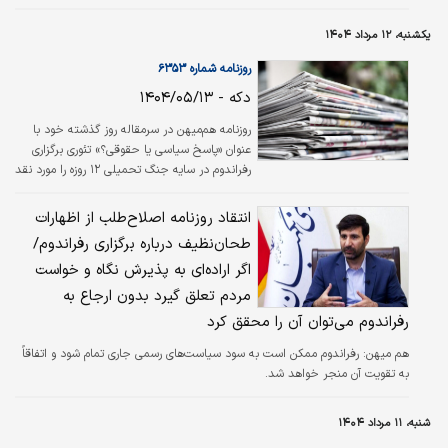
است؛ یعنی ما نمی‌توانیم به اصطلاح با اصلاحات ملایم، اصلاحات به اصطلاح
محافظه‌کارانه مشکل را حل کنیم.
یکشنبه، ۱۲ مرداد ۱۴۰۴
روزنامه شماره ۶۳۵۳
دکه - ۱۴۰۴/۰۵/۱۳
روزنامه هم‌میهن در سرمقاله روز گذشته خود با
عنوان «پاسخ سیاسی یا حقوقی؟» تئوری برگزاری
رفراندوم در سایه جنگ تحمیلی ۱۲ روزه را مورد نقد
و بررسی قرار داد. نویسنده در بخشی از این
سرمقاله نوشته است که «رفراندوم را می‌توان
انتقاد روزنامه اصلاح‌طلب از اظهارات
به‌عنوان فصل‌الخطاب اختلاف دیدگاه‌ها دانست و
طحان‌نظیف درباره برگزاری رفراندوم/
نه میدانی برای تقابل و مبارزه. رفراندوم ممکن
اگر اراده‌ای به پذیرش نگاه و‌ خواست
است به سود سیاست‌های رسمی جاری تمام شود و
اتفاقا به تقویت آن منجر خواهد شد. بنابراین،
مردم تعلق گیرد بدون ارجاع به
نیازی نیست که رفراندوم را به چالشی سیاسی
رفراندوم می‌توان آن را محقق کرد
تبدیل کنیم».
هم میهن:
رفراندوم ممکن است به سود سیاست‌‏های رسمی جاری تمام شود و اتفاقاً
به تقویت آن منجر خواهد شد.
شنبه، ۱۱ مرداد ۱۴۰۴