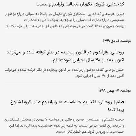
کدخدایی: شورای نگهبان مخالف رفراندوم نیست
میزان:
عباسعلی کدخدایی، سخنگوی شورای نگهبان در پاسخ به سوالی درباره موضوع
همه‌پرسی درباره نظارت استصوابی با توجه به نزدیک شدن به انتخابات
ریاست‌جمهوری ۱۴۰۰ گفت: در هر موضوعی که قانون اجازه می‌دهد، رفراندوم بلامانع
است و ما هیچ نگرانی نداریم. شورای نگهبان هیچ وقت مخالف رفراندوم نیست، ولی
باید ترتیبات قانونی آن رعایت شود، اگر ترتیبات قانونی رعایت شود ما هم استقبال
دوشنبه، ۰۱ دی ۱۳۹۹
می‌کنیم، اما من نمی‌دانم چرا برخی‌ها فقط می‌خواهند این را به منزله یک چماق
استفاده کنند و هر از گاهی فقط این موضوع را مطرح می‌کنند، هر وقت…
روحانی: رفراندوم در قانون پیچیده در نظر گرفته شده و می‌تواند
اکنون بعد از ۴۰ سال اجرایی شود+فیلم
حسن روحانی گفت: موضوع رفراندوم در قانون پیچیده در نظر گرفته شده و می‌تواند
اکنون بعد از ۴۰ سال اجرایی شود.
دوشنبه، ۰۷ بهمن ۱۳۹۸
فیلم | روحانی: نگذاریم حساسیت به رفراندوم مثل کرونا شیوع
پیدا کند!
حجت الاسلام و المسلمین حسن روحانی روز دوشنبه ۷ بهمن در همایش استانداران
و فرمانداران گفت: «برخی نسبت به کلمه رفراندوم حساسیت پیدا کرده‌اند اما این
حساسیت از ویروس کرونا هم خطرناک‌تر است».