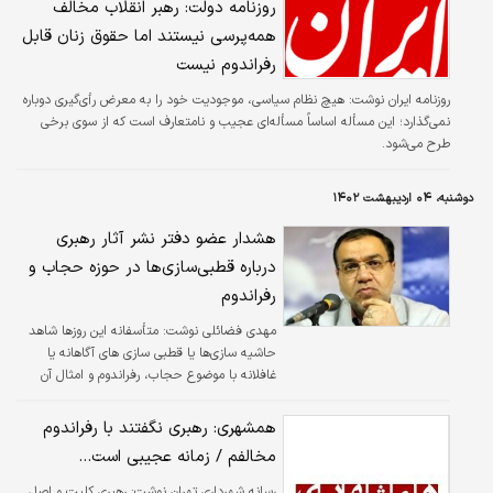
روزنامه دولت: رهبر انقلاب مخالف
همه‌پرسی نیستند اما حقوق زنان قابل
رفراندوم نیست
روزنامه ایران نوشت: هیچ نظام سیاسی، موجودیت خود را به معرض رأی‌گیری دوباره
نمی‌گذارد؛ این مسأله اساساً مسأله‌ای عجیب و نامتعارف است که از سوی برخی
طرح می‌شود.
دوشنبه، ۰۴ اردیبهشت ۱۴۰۲
هشدار عضو دفتر نشر آثار رهبری
درباره قطبی‌سازی‌ها در حوزه حجاب و
رفراندوم
مهدی فضائلی نوشت: متأسفانه این روزها شاهد
حاشیه سازی‌ها یا قطبی سازی ‌های آگاهانه یا
غافلانه با موضوع حجاب، رفراندوم و امثال آن
هستیم؛ موضوعاتی که می‌تواند به انسجام و
همبستگی جامعه آسیب برساند و موجب
همشهری: رهبری نگفتند با رفراندوم
تقابل‌های خسارت ‌بار شود.
مخالفم / زمانه عجیبی است...
رسانه شهرداری تهران نوشت: رهبری کلیت و اصل