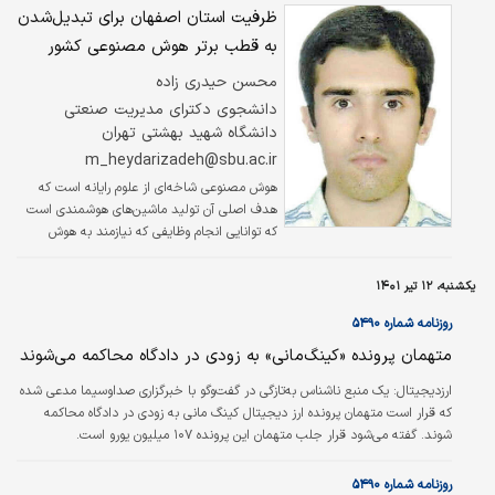
ظرفیت استان اصفهان برای تبدیل‌شدن
به قطب برتر هوش مصنوعی کشور
محسن حیدری زاده
دانشجوی دکترای مدیریت صنعتی
دانشگاه شهید بهشتی تهران
m_heydarizadeh@sbu.ac.ir
هوش مصنوعی شاخه‌ای از علوم رایانه است که
هدف اصلی آن تولید ماشین‌های هوشمندی است
که توانایی انجام وظایفی که نیازمند به هوش
انسانی است را داشته باشد. هوش مصنوعی در
حقیقت نوعی شبیه‌سازی هوش انسانی برای
یکشنبه، ۱۲ تیر ۱۴۰۱
کامپیوتر است و منظور از هوش مصنوعی درواقع
ماشینی است که به‌گونه‌ای برنامه‌نویسی شده که
روزنامه شماره ۵۴۹۰
همانند انسان فکر کند و توانایی تقلید از رفتار
متهمان پرونده «کینگ‌مانی» به زودی در دادگاه محاکمه می‌شوند
انسان را داشته باشد.
ارزديجيتال:
یک منبع ناشناس به‌‌تازگی در گفت‌وگو با خبرگزاری صداوسیما مدعی شده
که قرار است متهمان پرونده ارز دیجیتال کینگ مانی به زودی در دادگاه محاکمه
شوند. گفته می‌شود قرار جلب متهمان این پرونده ۱۰۷ میلیون یورو است.
روزنامه شماره ۵۴۹۰