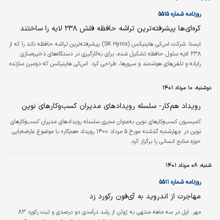
خودرو‌های ناقص کف پارکینگ شرکت به صفر خواهد رسید.
روزنامه شماره ۵۵۱۵
کره‌ای‌ها پیشرفته‌ترین تراشه حافظه فلش ۲۳۸ لایه را ساختند
ايسنا:
شرکت اس‌کی هاینیکس (SK Hynix) پیشرفته‌ترین تراشه حافظه ناند را که از
۲۳۸ لایه سلول حافظه تشکیل شده، برای به‌کارگیری در دستگاه‌های ذخیره‌سازی
رایانه و تلفن‌های هوشمند و سرورها، طراحی کرد. اس‌کی هاینیکس که دومین سازنده
بزرگ تراشه حافظه در جهان است، این تراشه را پیشرفته‌ترین تراشه حافظه ناند در
این صنعت توصیف کرد. این تراشه‌ساز رقیب آمریکایی خود را دنبال کرد که هفته
دوشنبه، ۱۰ مرداد ۱۴۰۱
گذشته اعلام کرد عرضه تراشه ناند ۲۳۲ لایه را آغاز کرده است. طبق اعلام اس‌کی
هاینیکس، تراشه ۲۳۸ لایه‌ای جدید، کوچک‌ترین تراشه فلش ناند…
رویداد هم‌کار- سلسله رویدادهای مدیران کسب‌وکارهای نوین
کمیسیون کسب‌وکارهای نوین به‌عنوان مجری سلسله رویدادهای مدیران کسب‌وکارهای
نوین در چهارشنبه گذشته مورخ ۵ مرداد ۱۴۰۰ رویداد «هم‌کار» با موضوع عارضه‌یابی
حوزه منابع انسانی را برگزار کرد.
شنبه، ۰۸ مرداد ۱۴۰۱
روزنامه شماره ۵۵۱۱
مهاجرت از اندروید به آی‌فون رکورد زد
مهر:
اپل در سه ماهه منتهی به ژوئن از رشد درآمدی دو درصدی و ثبت رکورد ۸۳