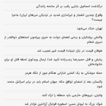
درگذشت اسماعیل بابایی راغب بر اثر سانحه رانندگی
وقوع چندین انفجار و تیراندازی شدید در نزدیکی مرز‌های ایران/ ماجرا
چیست؟
تهران خنک می‌شود
واکنش پزشکیان و برخی اعضای دولت به خبری پیرامون استعفای ذوالقدر از
دبیری شعام
طوفان قیمت در بازار لبنیات/ قیمت شیر عجیب شد
ربایش و قتل حمیدرضا رجب‌زاده تایید شد/ ارسال ویدئوی لحظه قتل او برای
خانواده‌اش
حمله موشکی به یک کشتی اماراتی هنگام عبور از تنگه هرمز
پاکستان بعد از امضای توافق مکه: جهان اسلام باید در برابر اسرائیل متحد
شود
ولایتی: نیروهای خارجی باید منطقه را ترک کنند
شوک بزرگ به لیونل مسی؛ اسطوره فوتبال آرژانتین عزادار شد