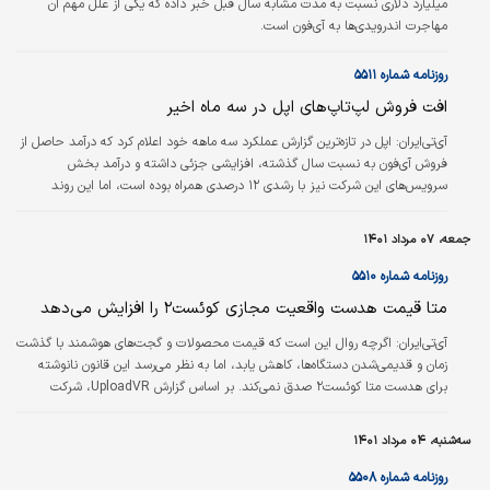
میلیارد دلاری نسبت به مدت مشابه سال قبل خبر داده که یکی از علل مهم آن
مهاجرت اندرویدی‌ها به آی‌فون است.
روزنامه شماره ۵۵۱۱
افت فروش لپ‌تاپ‌های اپل در سه ماه اخیر
آي‌تي‌ايران:
اپل در تازه‌ترین گزارش عملکرد سه ماهه خود اعلام کرد که درآمد حاصل از
فروش آی‌فون به نسبت سال گذشته، افزایشی جزئی داشته و درآمد بخش
سرویس‌های این شرکت نیز با رشدی ۱۲ درصدی همراه بوده است، اما این روند
صعودی در تمامی‌ کسب‌وکارهای اپل مشاهده نمی‌شود به‌طوری که در سه ماهه منتهی
به ۲۵ ژوئن، درآمد حاصل از فروش رایانه‌های مک، ۱۰ درصد کاهش داشت.
جمعه، ۰۷ مرداد ۱۴۰۱
روزنامه شماره ۵۵۱۰
متا قیمت هدست واقعیت مجازی کوئست‌۲ را افزایش ‌می‌دهد
آي‌تي‌ايران:
اگرچه روال این است که قیمت محصولات و گجت‌های هوشمند با گذشت
زمان و قدیمی‌شدن دستگاه‌ها، کاهش یابد، اما به نظر می‌رسد این قانون نانوشته
برای هدست متا کوئست‌۲ صدق نمی‌کند. بر اساس گزارش UploadVR، شرکت
متا(فیس‌بوک سابق) قصد دارد از اول اوت، قیمت هدست واقعیت مجازی کوئست‌۲
را از ۲۹۹ دلار به ۴۰۰ دلار برای نسخه پایه ۱۲۸ گیگابایتی افزایش دهد.
سه‌شنبه، ۰۴ مرداد ۱۴۰۱
روزنامه شماره ۵۵۰۸