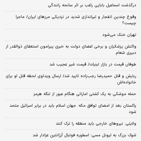
درگذشت اسماعیل بابایی راغب بر اثر سانحه رانندگی
وقوع چندین انفجار و تیراندازی شدید در نزدیکی مرز‌های ایران/ ماجرا
چیست؟
تهران خنک می‌شود
واکنش پزشکیان و برخی اعضای دولت به خبری پیرامون استعفای ذوالقدر از
دبیری شعام
طوفان قیمت در بازار لبنیات/ قیمت شیر عجیب شد
ربایش و قتل حمیدرضا رجب‌زاده تایید شد/ ارسال ویدئوی لحظه قتل او برای
خانواده‌اش
حمله موشکی به یک کشتی اماراتی هنگام عبور از تنگه هرمز
پاکستان بعد از امضای توافق مکه: جهان اسلام باید در برابر اسرائیل متحد
شود
ولایتی: نیروهای خارجی باید منطقه را ترک کنند
شوک بزرگ به لیونل مسی؛ اسطوره فوتبال آرژانتین عزادار شد