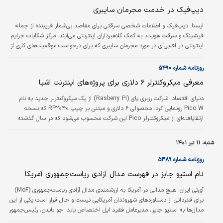
دیپ‌فیک در خدمت مجرمان سایبری
ايسنا:
دیپ‌فیک‌ و اطلاعات شخصی سرقتی برای مقاصد بی‌شمار فریبنده از جمله
فیشینگ و سرقت هویت، به کمک کلاهبرداران اینترنتی می‌آیند. مرکز شکایات جرایم
اینترنتی در اف‌بی‌آی در مورد مجرمان سایبری که برای درخواست موقعیت‌های کاری از
راه دور از دیپ‌فیک و اطلاعات شخصی استفاده می‌کنند، هشدار داد. نقش‌های مورد
بررسی شامل فناوری اطلاعات و برنامه‌نویسی رایانه، پایگاه داده و عملکردهای شغلی
روزنامه شماره ۵۴۹۰
مرتبط با نرم‌افزار است، دسترسی به اطلاعات حساس شرکت، مانند اطلاعات شخصی
معرفی میکروکنترلر ۶ دلاری برای پروژه‌های اینترنت اشیا
مشتری، داده‌های مالی، پایگاه‌های اطلاعاتی شرکت یا…
دنياي اقتصاد:
شرکت رزبری پای (Rasberry Pi) از یک میکروکنترلر جدید به نام‌
Pico W رونمایی کرد. محصولی ۶ دلاری و مبتنی بر چیپ RP۲۰۴۰ که نسخه
ارتقایافته‌ای از میکروکنترلر Pico این شرکت محسوب می‌شود که در سال گذشته
معرفی و عرضه شد. این میکروکنترلر تقریبا از سخت‌افزاری مشابه با مدل قبلی خود
بهره می‌برد، اما با این تفاوت که به فناوری رادیو ۸۰۲. ۱۱n Wi-Fi مجهز شده که برای
شنبه، ۱۱ تیر ۱۴۰۱
پروژه‌های مرتبط با اینترنت اشیا و موارد مشابه مفید خواهد بود. این میکروکنترلر
همچنین از لحاظ قیمت نیز گران‌تر از مدل پیکو است که با قیمت ۴ دلار…
روزنامه شماره ۵۴۸۹
نام استیو جابز در فهرست مدال آزادی ریاست‌جمهوری آمریکا
آي‌تي ايران:
هیچ مدالی در آمریکا به ارزشمندی مدال آزادی ریاست‌جمهوری (MoF)
برای قدردانی از دستاوردهای شهروندان آمریکایی نیست و حال قرار است یکی از این
مدال‌ها به استیو جایز، مدیرعامل فقید اپل اختصاص یابد. جو بایدن، رئیس‌جمهور
آمریکا ساعاتی پیش، فهرستی از دریافت‌کنندگان این جایزه را منتشر کرد که در میان