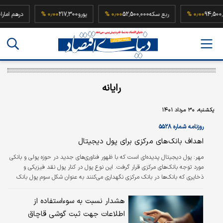
که
94,500,000
۰٫۰۰ %
ربع سکه
52,500,000
۰٫۰۰ %
یورو
217,300
۰٫۰۰ %
دره
رایانه
یکشنبه، ۳۰ مرداد ۱۴۰۱
روزنامه شماره ۵۵۲۸
اهداف بانک‌های مرکزی برای پول دیجیتال
مهر:
پول دیجیتال پدیده‌ای است که با ظهور فناوری‌های جدید در حوزه پولی و بانکی
مورد توجه بانک‌های مرکزی قرار گرفت. این نوع پول در کنار پول نقد فیزیکی و
ذخایری که بانک‌ها در بانک مرکزی نگهداری می‌کنند به عنوان شکل سوم پول بانک
مرکزی به صورت دیجیتال، منتشر و بدهی مستقیم بانک مرکزی محسوب می‌شود.
هشدار نسبت به سوءاستفاده از
اطلاعات جهت ثبت گوشی قاچاق