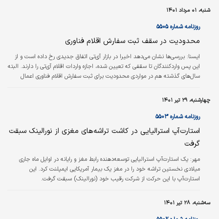
شنبه، ۰۱ مرداد ۱۴۰۱
روزنامه شماره ۵۵۰۵
محدودیت در سقف ثبت سفارش اقلام فناوری
ايسنا:
بررسی‌ها نشان می‌دهد اخیرا در بازار آی‌تی اتفاق جدیدی رخ داده است و از
این پس واردکنندگان تا سقفی که تعیین شده، اجازه واردات اقلام آی‌تی را دارند. البته
سال‌های گذشته هم در مواردی محدودیت برای ثبت سفارش اقلام فناوری اعمال
می‌شد. رئیس اتحادیه فناوران رایانه تهران از محدودیت در بازار فناوری خبر داد و
گفت: وزارت صمت در زمینه ثبت سفارش اقلام حوزه فناوری محدودیت جدیدی را
چهارشنبه، ۲۹ تیر ۱۴۰۱
اعمال کرده و واردکنندگان از این پس باید نصف سال‌های گذشته اقلامی مانند
لپ‌تاپ، تبلت و پرینتر وارد کنند. در این زمینه، محمدرضا…
روزنامه شماره ۵۵۰۳
استار‌ت‌آپ استرالیایی در کاشت تراشه‌های مغزی از نورالینک سبقت
گرفت
مهر:
یک استارت‌آپ استرالیایی توسعه‌دهنده رابط مغز و رایانه در اوایل ماه جاری
میلادی نخستین تراشه خود را در مغز یک بیمار آمریکایی ایمپلنت کرد. این
استارت‌آپ با این حرکت از شرکت رقیب خود (نورالینک) سبقت گرفت.
سه‌شنبه، ۲۸ تیر ۱۴۰۱