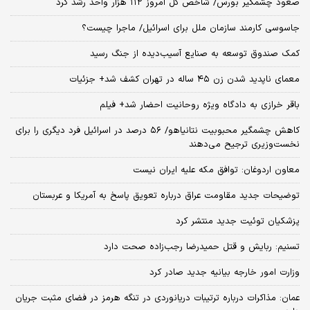
صعود چشمگیر بورس/ شاخص کل امروز ۱۱۲ هزار واحد رشد کرد
جاسوسی کارمند سازمان ملل برای اسرائیل/ ماجرا چیست؟
کمک صندوق توسعه به صنایع آسیب‌دیده از جنگ رسید
معمای ناپدید شدن زن ۴۵ ساله در تهران کشف شد+ جزئیات
باقر خرازی به دادگاه ویژه روحانیت احضار شد+ فیلم
کاهش چشمگیر محبوبیت نتانیاهو/ ۵۶ درصد در اسرائیل فرد دیگری را برای
نخست‌وزیری ترجیح می‌دهند
معاون اردوغان: توافق مکه علیه ایران نیست
توضیحات جدید مقاومت عراق درباره تعویق پاسخ به آمریکا و عربستان
پزشکیان توئیت جدید منتشر کرد
تسنیم: ربایش و قتل حمیدرضا رجب‌زاده صحت دارد
وزارت امور خارجه بیانیه جدید صادر کرد
عمان: مذاکرات درباره ترتیبات دریانوردی در تنگه هرمز در فضای مثبت جریان