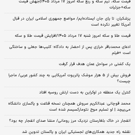
قیمت سکه، نیم سکه و ربع سکه امروز ۱۷ مرداد ۱۴۰۵|جهش قیمت
سکه+جزئیات
پزشکیان: تا پای جان ایستاده‌ایم/ مواضع جمهوری اسلامی ایران در قبال
آمریکا تغییر نکرده است
قیمت طلا و سکه امروز شنبه ۱۷ مرداد ۱۴۰۵/افزایش قیمت طلا و سکه
ادعای محمدباقر خرازی پس از احضار به دادگاه؛ کلیپ‌ها جعلی و ساختگی
است +فیلم
یک کشتی در سواحل عمان هدف قرار گرفت
فروش بیش از 5 هزار موشک پاتریوت آمریکایی به چند کشور عربی/ ماجرا
چیست؟
کنترل یک منطقه در اوکراین به دست ارتش روسیه افتاد
محمد قوچانی: عبدالکریم سروش همچنان نسخه قناعت و پاکسازی دانشگاه
می‌پیچد | او تسلیم موج نئومارکسیسم شده است
انفجار در خاک بلغارستان نزدیک مرز رومانی/ منشا صدای انفجار چه بود؟
نقشه راه جدید همکاری‌های لجستیکی ایران و پاکستان تدوین شد