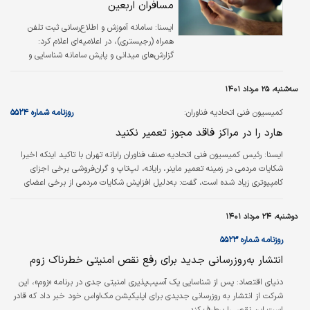
مسافران اربعین
ايسنا:
سامانه آموزش و اطلاع‌رسانی ثبت تلفن
همراه (رجیستری)، در اعلامیه‌ای اعلام کرد:
گزارش‌های میدانی و پایش سامانه شناسایی و
مبارزه با کالای قاچاق حاکی از آن است که با نزدیک
شدن به موسم اربعین حسینی (ع)، متاسفانه
سه‌شنبه، ۲۵ مرداد ۱۴۰۱
سوءاستفاده تجاری از رویه مسافری مجددا رونق
گرفته است.
کمیسیون فنی اتحادیه فناوران:
روزنامه شماره ۵۵۲۴
هارد را در مراکز فاقد مجوز تعمیر نکنید
ايسنا:
رئیس کمیسیون فنی اتحادیه صنف فناوران رایانه تهران با تاکید اینکه اخیرا
شکایات مردمی در زمینه تعمیر ماینر، رایانه، لپ‌تاپ و گران‌فروشی برخی اجزای
کامپیوتری زیاد شده است، گفت: به‌دلیل افزایش شکایات مردمی از برخی اعضای
صنف فناوران، سختگیری‌ها برای اعطای جواز بیشتر می‌شود.
دوشنبه، ۲۴ مرداد ۱۴۰۱
روزنامه شماره ۵۵۲۳
انتشار به‌روزرسانی جدید برای رفع نقص امنیتی خطرناک زوم
دنياي اقتصاد:
پس از شناسایی یک آسیب‌پذیری امنیتی جدی در برنامه «زوم»، این
شرکت از انتشار به روزرسانی جدیدی برای اپلیکیشن مک‌‌او‌اس خود خبر داد که قادر
است این نقص را برطرف کند.