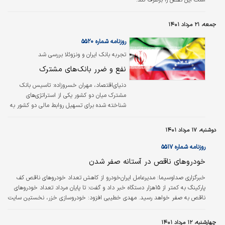
جمعه، ۲۱ مرداد ۱۴۰۱
روزنامه شماره ۵۵۲۰
تجربه بانک ایران و ونزوئلا بررسی شد
نفع و ضرر بانک‌های مشترک
دنیای‌اقتصاد، مهران خسروزاده:
تاسیس بانک
مشترک میان دو کشور یکی از استراتژی‌‌‌های
شناخته شده برای تسهیل روابط مالی دو کشور به
شمارمی‌رود که کمتر به آن پرداخته شده است.
ایران نیز از این قاعده مستثنا نبوده و در سال‌های
دوشنبه، ۱۷ مرداد ۱۴۰۱
اخیر زمزمه‌‌‌های زیادی درباره این نهاد مالی به گوش
رسیده است و در برخی موارد شکل عملیاتی نیز
روزنامه شماره ۵۵۱۷
یافته است. اما ماهیت بانک‌های مشترک میان
خودروهای ناقص در آستانه صفر شدن
کشورها چیست؟ چه وظیفه‌‌‌ای برعهده این نهادها
قرار خواهد گرفت و چه تفاوتی با بانک‌های عادی
خبرگزاری صداوسیما:
مدیرعامل ایران‌خودرو از کاهش تعداد خودرو‌های ناقص کف
دارند؟ کارنامه و عملکرد بانک‌های مشترکی که در
پارکینگ به کمتر از ۱۵هزار دستگاه خبر داد و گفت: تا پایان مرداد تعداد خودرو‌های
تاریخ بانکداری ایران تشکیل شده‌‌‌اند…
ناقص به صفر خواهد رسید. مهدی خطیبی افزود: خودروسازی خزر، نخستین سایت
تولیدی ایران‌خودرو است که توانسته خودرو‌های دارای کسری قطعه را به صفر برساند
و طبق قولی که به وزیر صمت و مشتریان ایران‌خودرو داده بودیم تا پایان مردادماه،
چهارشنبه، ۱۲ مرداد ۱۴۰۱