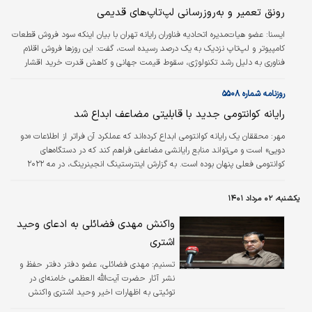
رونق تعمیر و به‌روزرسانی لپ‌تاپ‌های قدیمی
ايسنا:
عضو هیات‌مدیره اتحادیه فناوران رایانه تهران با بیان اینکه سود فروش قطعات
کامپیوتر و لپ‌تاپ نزدیک به یک درصد رسیده است، گفت: این روزها فروش اقلام
فناوری به دلیل رشد تکنولوژی، سقوط قیمت جهانی و کاهش قدرت خرید اقشار
مختلف، کاهش قابل‌توجهی داشته و تعمیر و به‌روزرسانی دستگاه‌های قدیمی،
جایگزین اقلام نو شده است.
روزنامه شماره ۵۵۰۸
رایانه کوانتومی جدید با قابلیتی مضاعف ابداع شد
مهر:
محققان یک رایانه کوانتومی ابداع کرده‌اند که عملکرد آن فراتر از اطلاعات «دو
دویی» است و می‌تواند منابع رایانشی مضاعفی فراهم کند که در دستگاه‌های
کوانتومی فعلی پنهان بوده است. به گزارش اینترستینگ انجینرینگ، در مه ‌۲۰۲۲
میلادی گروهی از محققان دانشگاه‌های اینسبروک اتریش، RWTH آخن آلمان و
انستیتو تحقیقات Forschungszentrum Jülich روشی را ابداع کردند که به تولید
یکشنبه، ۰۲ مرداد ۱۴۰۱
رایانه‌های کوانتومی بدون اشتباه منجر شد. چنین رایانه‌ای شامل عملیات‌های رایانشی
دو بیت کوانتومی است و می‌توان آنها را برای انجام هر وظیفه‌ای…
واکنش مهدی فضائلی به ادعای وحید
اشتری
تسنیم:
مهدی فضائلی، عضو دفتر دفتر حفظ و
نشر آثار حضرت آیت‌الله العظمی خامنه‌ای در
توئیتی به اظهارات اخیر وحید اشتری واکنش
نشان داد.