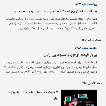
۱۷ نفر اعلام‌ شده، نام استیو جابز نیز مشاهده می‌شود.
روزنامه شماره ۵۴۸۹
مخالفت با برگزاری نمایشگاه الکامپ در دهه اول ماه محرم
مهر:
سازمان نظام صنفی رایانه‌ای کشور زمان اولیه تعیین شده برای برپایی نمایشگاه
الکامپ را به دلیل تقارن با دهه اول ماه محرم در تضاد با شعائر دینی و باورهای
مذهبی اعضای این صنف بزرگ دانست. بعد از دو سال سخت کرونایی و
محدودیت‌های گسترده در برپایی اجتماعات و نمایشگاه‌های ملی و بین‌المللی، اکنون
که به لطف الهی، شرایط پایداری در کشور حاکم است، بدون تردید اعضای صنف
جمعه، ۱۰ تیر ۱۴۰۱
فناوری اطلاعات و ارتباطات کشور بی‌صبرانه منتظر برپایی نمایشگاه الکامپ هستند تا
بستری برای ارائه دستاوردها و معرفی توانمندی‌های خود داشته…
روزنامه شماره ۵۴۸۸
پرواز قیمت آی‌فون با سقوط ین ژاپن
ايسنا:
شرکت اپل، قیمت آی‌فون و آی‌پد در ژاپن را در پی افت چشمگیر نرخ ین در
سال جاری افزایش داد. این غول فناوری آمریکایی قیمت آی‌فون در ژاپن را حداکثر ۲۵
درصد افزایش داد و قیمت آی‌فون ۱۳ به ۱۱۷ هزار و ۸۰۰ ین (۸۶۸ دلار) رسید. طبق
اطلاعات وب‌سایت ژاپنی اپل، قیمت آی‌پد و آی‌پد ایر، ۱۰ هزار ین افزایش یافت.
شنبه، ۰۴ تیر ۱۴۰۱
۲۰ فروشگاه معتبر قطعات الکترونیک
ایران