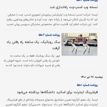
روزنامه شماره ۵۵۰۲
نسخه وب اسنپ‌چت راه‌اندازی شد
ايسنا:
شرکت اسنپ نسخه وب اپلیکیشن پیام‌رسان تصویری اسنپ چت را معرفی
کرد که به کاربران امکان می‌دهد از رایانه خود چت کرده و تماس‌های ویدئویی برقرار
کنند. این شرکت اعلام کرد قابلیت مذکور مخصوص مشترکان سرویس پولی اسنپ
چت پلاس خواهد بود و در ابتدا فقط در کشورهای آمریکا، انگلیس، کانادا، استرالیا
و نیوزیلند قابل دسترس خواهد شد. نسخه وب اسنپ چت شامل قابلیت‌هایی مانند
روزنامه شماره ۵۵۰۲
ری‌اکشن‌های (واکنش‌های) چت و پاسخ به پیام‌ها به همراه قابلیت افکت و فیلتر
سگ روباتیک، یک ساعته راه رفتن یاد
Lenses خواهد بود. اسنپ ماه گذشته سرویس پولی اسنپ چت پلاس را در…
گرفت
مهر:
یک سگ روباتیک فقط در یک ساعت به
خودش راه رفتن آموزش داده است. شیوه آموزش راه
رفتن او شبیه حیوانات تازه متولد شده بود که به
سرعت پس از تولد روی پای خود می‌ایستند.
دوشنبه، ۲۷ تیر ۱۴۰۱
روزنامه شماره ۵۵۰۱
فیلترینگ اینترنت برای اساتید دانشگاه‌ها برداشته می‌شود
ايسنا:
یک عضو کارگروه تعیین مصادیق محتوای مجرمانه رایانه‌ای از رفع فیلترینگ
اینترنت برای اساتید دانشگاه‌ها خبر داد. سید‌جواد حسینی‌کیا، عضو کارگروه تعیین