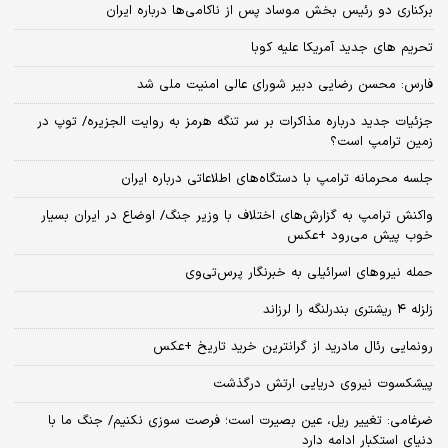
برکناری دو رئیس بخش موساد پس از ناکامی‌ها درباره ایران
تحریم های جدید آمریکا علیه کوبا
فارس: محسن رضایی دبیر شورای عالی امنیت ملی شد
جزئیات جدید درباره مذاکرات بر سر تنگه هرمز به روایت الجزیره/ توپ در
زمین ترامپ است؟
جلسه محرمانه ترامپ با دستگاه‌های اطلاعاتی درباره ایران
واکنش ترامپ به گزارش‌های اختلاف با وزیر جنگ/ اوضاع در ایران بسیار
خوب پیش می‌رود +عکس
حمله نیروهای اسرائیلی به خبرنگار پرس‌تی‌وی
زلزله ۴ ریشتری بندرلنگه را لرزاند
رونمایی رئال مادرید از گرانترین خرید تاریخ +عکس
پیشکسوت نیروی دریایی ارتش درگذشت
ضرغامی: تغییر ریل، عین بصیرت است؛ فرصت سوزی نکنیم/ جنگ ما با
دنیای استکبار ادامه دارد