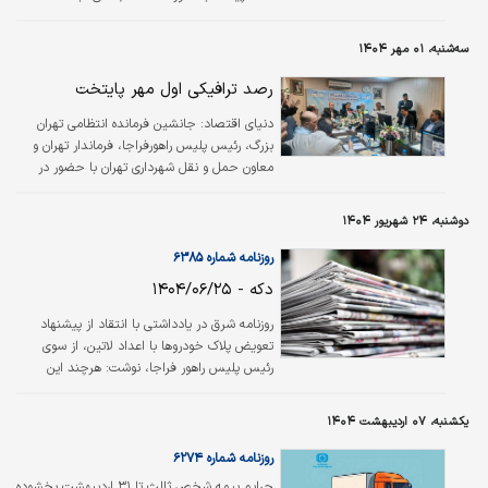
خودروهای عبوری هجوم می‌آورند. پشت‌صحنه این
تهاجم ترافیکی، «باگ کنترلی» است. شبکه ترافیک
سه‌شنبه، ۰۱ مهر ۱۴۰۴
تهران مطابق بررسی‌های راهور، ۴۵هزار دوربین نیاز
دارد که ۲۰برابر تعداد فعلی است.
رصد ترافیکی اول مهر پایتخت
دنیای اقتصاد: جانشین فرمانده انتظامی تهران
بزرگ، رئیس پلیس راهور‌فراجا، فرماندار تهران و
معاون حمل و نقل شهرداری تهران با حضور در
معاونت حمل و نقل شهرداری تهران به استقبال از
مهر ۱۴۰۴ رفتند.
دوشنبه، ۲۴ شهریور ۱۴۰۴
روزنامه شماره ۶۳۸۵
دکه - ۱۴۰۴/۰۶/۲۵
روزنامه شرق در یادداشتی با انتقاد از پیشنهاد
تعویض پلاک خودروها با اعداد لاتین، از سوی
رئیس پلیس راهور فراجا، نوشت: هرچند این
پیشنهاد در نهایت باید از طرف نهادهای بالادستی
ازجمله دولت تصویب شود، اما طرح چنین
یکشنبه، ۰۷ اردیبهشت ۱۴۰۴
پیشنهادی باید با احتیاط و دقت و توجه به
قوانین مورد توجه قرار گیرد. طبق اصل ۱۵ قانون
روزنامه شماره ۶۲۷۴
اساسی زبان و خط رسمی و مشترک مردم ایران
جرایم بیمه شخص ثالث تا ۳۱ اردیبهشت بخشوده