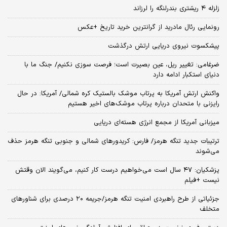
زلزله ۴ ریشتری بندرلنگه را لرزاند
رونمایی رئال مادرید از گرانترین خرید تاریخ +عکس
پیشکسوت نیروی دریایی ارتش درگذشت
ضرغامی: تغییر ریل، عین بصیرت است؛ فرصت سوزی نکنیم/ جنگ ما با
دنیای استکبار ادامه دارد
واکنش ارتش آمریکا به پرتاب موشک بالستیک کره شمالی/ آمریکا: در حال
رایزنی با متحدان درباره پرتاب موشک‌های اخیر هستیم
میزبانی آمریکا از مجمع انرژی هسته‌ای دریایی
ترتیبات جدید تنگه هرمز/ فارس: کریدورهای شمالی و جنوبی تنگه هرمز حذف
می‌شوند
پزشکیان: ۴۷ سال است می‌خواهیم درست کار کنیم، می‌گویند الان وقتش
نیست +فیلم
جزئیاتی از طرح راهبردی امنیت تنگه هرمز/جریمه ۲۰ درصدی برای شناورهای
متخلف