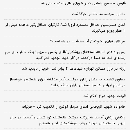
فارس: محسن رضایی دبیر شورای عالی امنیت ملی شد
مشاور سیدمحمد خاتمی درگذشت
آلمان صدرنشین حداقل دستمزد اروپا شد/ کارگران حداقل‌بگیر ماهانه بیش از
۲ هزار یورو می‌گیرند
سربازان فراری بخوانند/ آیا معافیت در راه است؟
پس‌لرزه‌های شایعه استعفای پزشکیان/آقای رئیس جمهور! زنگ خطر برای تیم
رسانه‌ای شما به صدا درآمده، در کار خود تجدید نظر کنید
زلزله در بازار مسکن تهران/ قیمت‌ها ۲ برابر شد، خریدار ناپدید شد
معاون ترامپ: به دنبال پایان موفقیت‌آمیز مناقشه ایران هستیم/ خوشحال
می‌شوم ایرانی ها مرا مسئول پایان جنگ بدانند
قیمت جدید مرغ اعلام شد
خانواده شهید لاریجانی ادعای سردار کوثری را تکذیب کرد +جزئیات
واکنش ارتش آمریکا به پرتاب موشک بالستیک کره شمالی/ آمریکا: در حال
رایزنی با متحدان درباره پرتاب موشک‌های اخیر هستیم