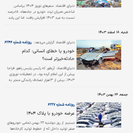
داده است.
دنیای اقتصاد:
سفرهای نوروز ۱۴۰۴ براساس
شاخص «میزان تردد خودرو در جاده‌ها»، ۱۸درصد
نسبت به عید ۱۴۰۳ افزایش یافت. اما این رشد
یک «نقطه‌کور» دارد و آن، «کیفیت سفرها» است که
با مشاهدات در مقاصد نوروزی، افت این شاخص
شنبه، ۱۸ اسفند ۱۴۰۳
محرز است. «سرگردانی در جاده‌ها» و «دوقطبی
‌شدن تفریح» از جمله اتفاقات معنادار عید بود.
دنیای اقتصاد گزارش می‌دهد؛
روزنامه شماره ۶۲۴۶
خودرو یا خطای انسانی؛ کدام
حادثه‌خیزتر است؟
دنیای‌اقتصاد:
آن‌طور که رئیس پلیس راهور فراجا
پیش از این اعلام کرده بود، در تعطیلات نوروزی
۱۴۰۳، بیش از ۱۳‌هزار تصادف رانندگی منجر به
جرح و مرگ رخ داد که آمار بسیار بالایی محسوب
می‌شود. حالا با نزدیک شدن به تعطیلات نوروزی
جمعه، ۲۶ بهمن ۱۴۰۳
بار دیگر نگرانی‌ها در بروز تلفات با اوج‌گیری سفرها،
افزایش پیدا کرده است.
روزنامه شماره ۶۲۲۷
عرضه خودرو با پلاک ۱۴۰۴
تسنیم: از روز دوشنبه ۲۲ بهمن تمامی خودروهای
صفر تولید داخل که از خطوط تولید کارخانه‌‌ها