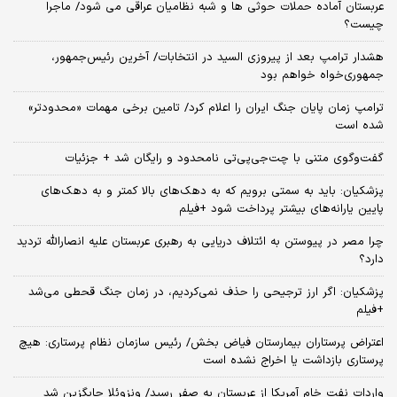
عربستان آماده حملات حوثی ها و شبه نظامیان عراقی می شود/ ماجرا
چیست؟
هشدار ترامپ بعد از پیروزی السید در انتخابات/ آخرین رئیس‌جمهور،
جمهوری‌خواه خواهم بود
ترامپ زمان پایان جنگ ایران را اعلام کرد/ تامین برخی مهمات «محدودتر»
شده است
گفت‌وگوی متنی با چت‌جی‌پی‌تی نامحدود و رایگان شد + جزئیات
پزشکیان: باید به سمتی برویم که به دهک‌های بالا کمتر و به دهک‌های
پایین یارانه‌های بیشتر پرداخت شود +فیلم
چرا مصر در پیوستن به ائتلاف دریایی به رهبری عربستان علیه انصارالله تردید
دارد؟
پزشکیان: اگر ارز ترجیحی را حذف نمی‌کردیم، در زمان جنگ قحطی می‌شد
+فیلم
اعتراض پرستاران بیمارستان فیاض بخش/ رئیس سازمان نظام پرستاری: هیچ
پرستاری بازداشت یا اخراج نشده است
واردات نفت خام آمریکا از عربستان به صفر رسید/ ونزوئلا جایگزین شد