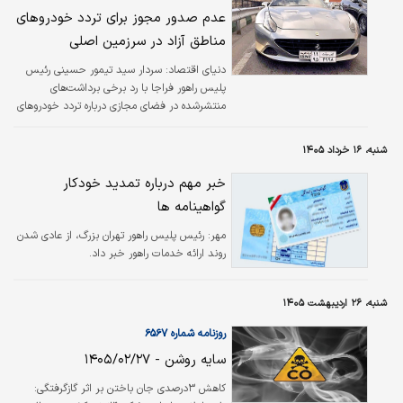
به مهم‌ترین محورهای ترانزیتی جنوب کشور اظهار
عدم صدور مجوز برای تردد خودروهای
کرد: از نخستین ساعات وقوع آسیب‌ها، پلیس
مناطق آزاد در سرزمین اصلی
راهور، پلیس راه، سازمان راهداری و سایر
دستگاه‌های اجرایی با حضور شبانه‌روزی در محل،
دنیای اقتصاد: سردار سید تیمور حسینی رئیس
عملیات…
پلیس راهور فراجا با رد برخی برداشت‌های
منتشرشده در فضای مجازی درباره تردد خودروهای
مناطق آزاد در سرزمین اصلی اظهار کرد: متن
نامه‌ای که در فضای مجازی منتشر شد، تحریف
شنبه، ۱۶ خرداد ۱۴۰۵
شده بود و آنچه بازتاب پیدا کرد با محتوای واقعی
آن تفاوت داشت.
خبر مهم درباره تمدید خودکار
گواهینامه‌ ها
مهر:
رئیس پلیس راهور تهران بزرگ، از عادی شدن
روند ارائه خدمات راهور خبر داد.
شنبه، ۲۶ اردیبهشت ۱۴۰۵
روزنامه شماره ۶۵۶۷
سایه روشن - ۱۴۰۵/۰۲/۲۷
کاهش ۳درصدی جان باختن بر اثر گازگرفتگی: