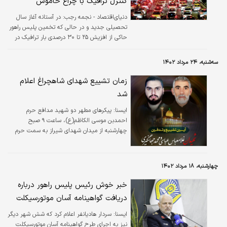
کنترل ترافیک با چراغ خاموش
دنیای‌اقتصاد - نجمه رجب:
در آستانه آغاز سال
تحصیلی جدید و در حالی که تخمین پلیس راهور
حاکی از افزیش ۲۵ تا ۳۰ درصدی بار ترافیک در
مهرماه نسبت به فصل تابستان است،
برنامه‌‌‌ریزی‌‌‌ها برای روان‌سازی عبور و مرور بدون
سه‌شنبه، ۲۴ مرداد ۱۴۰۲
به‌‌‌روزرسانی مقادیر شاخص‌‌‌های ترافیکی مهم از
جمله «شاخص اتلاف وقت روزانه شهروندان در
زمان تشییع شهدای شاهچراغ اعلام
ترافیک» تدوین شده است. آخرین جلسه ستاد
شد
استقبال از مهر ۱۴۰۲ قبل از آغاز فصل شروع
مدارس، دیروز با حضور رئیس پلیس راهور تهران
ايسنا:
پیکرهای مطهر دو شهید مدافع حرم
بزرگ، سرپرست معاونت حمل و نقل و ترافیک
احمدبن موسی الکاظم(ع)، ساعت ۹ صبح
شهرداری تهران و دیگر مدیران و دست‌‌‌اندرکاران
چهارشنبه از میدان شهدای شیراز به سمت حرم
مرتبط با این…
مطهر حضرت شاهچراغ، تشییع می‌شود.
چهارشنبه، ۱۸ مرداد ۱۴۰۲
خبر خوش رئیس پلیس راهور درباره
دریافت گواهینامه آسان موتورسیکلت
ایسنا:
سردار هادیانفر اعلام کرد که شش شهر دیگر
نیز به اجرای طرح گواهینامه آسان موتورسیکلت