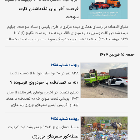
فارسی است. پلاک خودروها هم سندی رسمی و
شد
فرصت آخر برای نگه‌‌‌داشتن کارت
حقوقی است و براساس قانون اساسی، خط رسمی
کشور فارسی است و لاتین‌کردن خط یعنی تبدیل
سوخت
اعداد فارسی به لاتین در تعارض مستقیم با…
دنیای‌اقتصاد:
در راستای همکاری بیمه مرکزی با طرح پلیس و ستاد سوخت، جرایم
بیمه شخص ثالث وسایل نقلیه موتوری فاقد بیمه‌‌‌نامه، به مدت ۲۵روز (از ۷ تا
۳۱اردیبهشت ۱۴۰۴) بخشیده شد. این بخشودگی منوط به خرید بیمه‌‌‌نامه یک‌ساله
است.
جمعه، ۱۵ فروردین ۱۴۰۴
روزنامه شماره ۶۲۵۵
۸۳۸ نفر در ۲۰ روز جان خود را از دست دادند؛
«نه به تصادف» با خودروی فرسوده ؟
دنیای‌اقتصاد: در آخرین روزهای باقی‌مانده از سال
۱۴۰۳ پویشی تحت عنوان «نه به تصادف» با هدف
ارتقا و افزایش ایمنی سفرهای نوروزی راه‌اندازی
شد. نتیجه اینکه طبق آمار ارائه‌شده از سوی رئیس
پلیس راهور، تعداد جان‌باختگان طی ۲۰ روز
روزنامه شماره ۶۲۵۵
گذشته به ۸۳۸ نفر رسیده است. در این زمینه
مسافرت‏‏‌های نوروز ۱۴۰۴ چقدر رشد کرد؛ کیفیت
رئیس پلیس راهور ناجا از افزایش تعداد
چطور؟ «دنیای‏‏‌اقتصاد» بررسی می‌کند
نقطه‌کور سفرهای نوروزی
جان‌باختگان سفرهای نوروزی تا پایان تعطیلات خبر