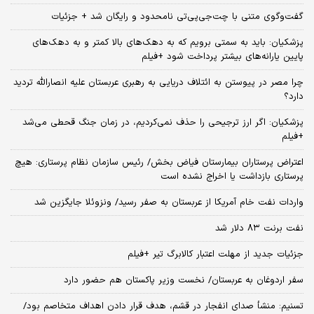
گفت‌وگوی متنی با چت‌جی‌پی‌تی نامحدود و رایگان شد + جزئیات
پزشکیان: باید به سمتی برویم که به دهک‌های بالا کمتر و به دهک‌های
پایین یارانه‌های بیشتر پرداخت شود +فیلم
چرا مصر در پیوستن به ائتلاف دریایی به رهبری عربستان علیه انصارالله تردید
دارد؟
پزشکیان: اگر ارز ترجیحی را حذف نمی‌کردیم، در زمان جنگ قحطی می‌شد
+فیلم
اعتراض پرستاران بیمارستان فیاض بخش/ رئیس سازمان نظام پرستاری: هیچ
پرستاری بازداشت یا اخراج نشده است
واردات نفت خام آمریکا از عربستان به صفر رسید/ ونزوئلا جایگزین شد
نفت برنت ۸۳ دلار شد
جزئیات جدید از مهلت اعتبار کالابرگ تیر +فیلم
سفر اردوغان به عربستان/ نخست وزیر پاکستان هم حضور دارد
تسنیم: منشأ صدای انفجار در قشم، هدف قرار دادن اهداف متخاصم بود/