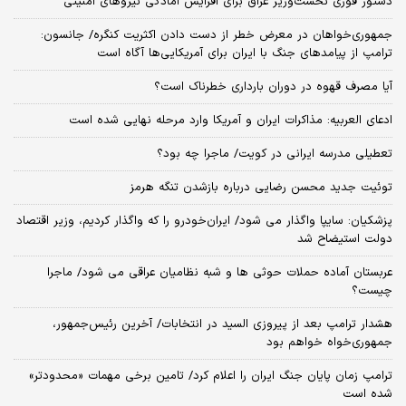
دستور فوری نخست‌وزیر عراق برای افزایش آمادگی نیروهای امنیتی
جمهوری‌خواهان در معرض خطر از دست دادن اکثریت کنگره/ جانسون:
ترامپ از پیامدهای جنگ با ایران برای آمریکایی‌ها آگاه است
آیا مصرف قهوه در دوران بارداری خطرناک است؟
ادعای العربیه: مذاکرات ایران و آمریکا وارد مرحله نهایی شده است
تعطیلی مدرسه ایرانی در کویت/ ماجرا چه بود؟
توئیت جدید محسن رضایی درباره بازشدن تنگه هرمز
پزشکیان: سایپا واگذار می شود/ ایران‌خودرو را که واگذار کردیم، وزیر اقتصاد
دولت استیضاح شد
عربستان آماده حملات حوثی ها و شبه نظامیان عراقی می شود/ ماجرا
چیست؟
هشدار ترامپ بعد از پیروزی السید در انتخابات/ آخرین رئیس‌جمهور،
جمهوری‌خواه خواهم بود
ترامپ زمان پایان جنگ ایران را اعلام کرد/ تامین برخی مهمات «محدودتر»
شده است