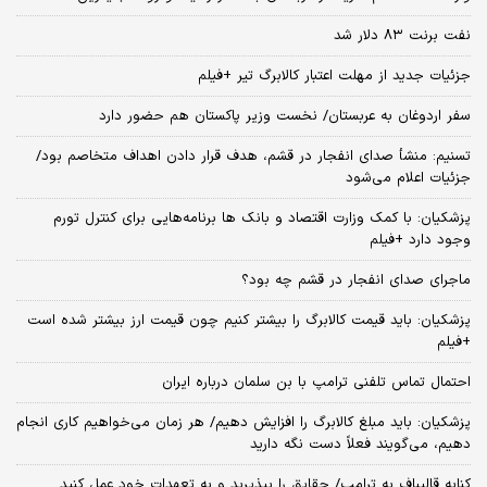
نفت برنت ۸۳ دلار شد
جزئیات جدید از مهلت اعتبار کالابرگ تیر +فیلم
سفر اردوغان به عربستان/ نخست وزیر پاکستان هم حضور دارد
تسنیم: منشأ صدای انفجار در قشم، هدف قرار دادن اهداف متخاصم بود/
جزئیات اعلام می‌شود
پزشکیان: با کمک وزارت اقتصاد و بانک ها برنامه‌هایی برای کنترل تورم
وجود دارد +فیلم
ماجرای صدای انفجار در قشم چه بود؟
پزشکیان: باید قیمت کالابرگ را بیشتر کنیم چون قیمت ارز بیشتر شده است
+فیلم
احتمال تماس تلفنی ترامپ با بن سلمان درباره ایران
پزشکیان: باید مبلغ کالابرگ را افزایش دهیم/ هر زمان می‌خواهیم کاری انجام
دهیم، می‌گویند فعلاً دست نگه دارید
کنایه قالیباف به ترامپ/ حقایق را بپذیرید و به تعهدات خود عمل کنید