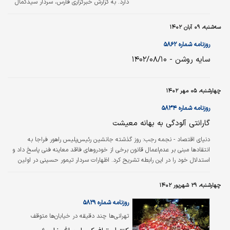
دارد. به گزارش خبرگزاری فارس، سردار سیدکمال
هادیانفر با اشاره به آمار نقاط حادثه‌خیز اظهار کرد:
در ابتدای سال‌جاری ۲‌هزار و ۵۲۳نقطه حادثه‌‌‌خیز
سه‌شنبه، ۰۹ آبان ۱۴۰۲
درون شهری در سراسر کشور داشتیم که تا پایان
مهرماه سال‌جاری ۴۲۷نقطه از این تعداد اصلاح
روزنامه شماره ۵۸۶۲
شده است.
سایه روشن - ۱۴۰۲/۰۸/۱۰
چهارشنبه، ۰۵ مهر ۱۴۰۲
روزنامه شماره ۵۸۳۴
گارانتی آلودگی به بهانه معیشت
دنیای اقتصاد - نجمه رجب:
روز گذشته جانشین رئیس‌‌‌پلیس راهور فراجا به
انتقادها مبنی بر عدم‌اعمال قانون برخی از خودروهای فاقد معاینه فنی پاسخ داد و
استدلال خود را در این رابطه تشریح کرد. اظهارات سردار تیمور حسینی در اولین
همایش ملی معاینه فنی کشور نشان می‌‌‌دهد نگرانی پلیس نسبت به وضعیت
اقتصادی و معیشت مردم موجب شده اعمال قانون خودروهای فاقد معاینه فنی با
چهارشنبه، ۲۹ شهریور ۱۴۰۲
گستردگی و یکپارچگی پیش‌بینی شده در قانون هوای پاک صورت نگیرد.
روزنامه شماره ۵۸۲۹
تهرانی‏‏‌ها چند دقیقه در خیابان‏‏‌ها متوقف
می‏‏‌مانند؟