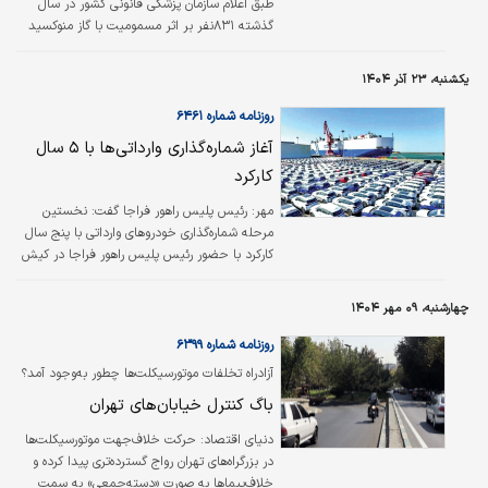
طبق اعلام سازمان پزشکی قانونی کشور در سال
گذشته ۸۳۱نفر بر اثر مسمومیت با گاز منوکسید
کربن در کشور جان خود را از دست دادند و این
آمار در مقایسه با مدت مشابه سال قبل از آن که
یکشنبه، ۲۳ آذر ۱۴۰۴
تعداد تلفات ۸۵۷نفر بود، ۳درصد کاهش یافت./
ایسنا
روزنامه شماره ۶۴۶۱
آغاز شماره‌گذاری وارداتی‌ها با ۵ سال
‌کارکرد
مهر: رئیس پلیس راهور فراجا گفت: نخستین
مرحله شماره‌گذاری خودروهای وارداتی با پنج سال‌
کارکرد با حضور رئیس پلیس راهور فراجا در کیش
آغاز شد.سردار تیمور حسینی، با بیان اینکه مجوز
واردات خودروهای با پنج سال ‌کارکرد از طرف دولت
چهارشنبه، ۰۹ مهر ۱۴۰۴
ابلاغ شده و روز یکشنبه اولین مرحله آن در کیش
اجرا شد، افزود: امیدواریم پلاک‌گذاری این نوع
روزنامه شماره ۶۳۹۹
خودروها به‌زودی در سراسر کشور آغاز شود.
آزادراه تخلفات موتورسیکلت‌ها چطور به‌وجود آمد؟
رئیس پلیس راهور تهران در گفت‌وگو با
باگ کنترل خیابان‌های تهران
«دنیای‌اقتصاد» پاسخ داد
دنیای اقتصاد:
حرکت خلاف‌جهت موتورسیکلت‌ها
در بزرگراه‌های تهران رواج گسترده‌تری پیدا کرده و
خلاف‌پیماها به صورت «دسته‌جمعی» به سمت