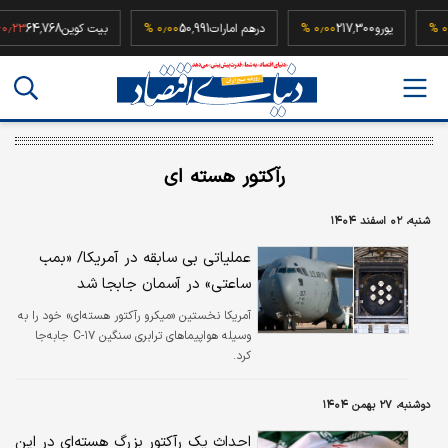
5
۰٫۰۰ %
یورو
217,300
۰٫۰۰ %
درهم امارات
50,991
۰٫۰۰ %
بیت کوین
64,768
%
رآکتور هسته ای
شنبه، ۰۲ اسفند ۱۴۰۴
عملیاتی بی سابقه در آمریکا/ «بمب
ساعتی» در آسمان جابجا شد
آمریکا نخستین «میکرو رآکتور هسته‌ای» خود را به
وسیله هواپیماهای ترابری سنگین C-۱۷ جابه‌جا
کرد.
دوشنبه، ۲۷ بهمن ۱۴۰۴
احداث یک رآکتور بزرگ هسته‌ای در این