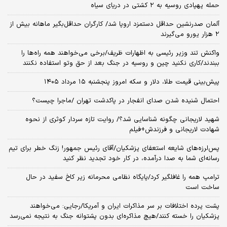
حمله پهپادی روسیه به ۲ کشتی در دریای سیاه
آلمان صدرنشین حداقل دستمزد اروپا شد/ کارگران حداقل‌بگیر ماهانه بیش از
۲ هزار یورو می‌گیرند
واکنش تند وزیر رئیسی به اظهارات ظریف/برخی می‌خواهند همه راه‌ها را
ببندند/کاری نکنید چین و روسیه در جنگ بعد از حق وتو استفاده نکنند
پیش‌بینی قیمت طلا، دلار و سکه امروز پنجشنبه ۱۵ مرداد ۱۴۰۵
احتمال شنیده شدن صدای انفجار در پاکدشت تهران /ماجرا چیست؟
شهید لاریجانی چگونه شناسایی شد؟/ روایت تازه سردار کوثری از نحوه
شهادت لاریجانی و فرزندش+فیلم
پس‌لرزه‌های شایعه استعفای پزشکیان/آقای رئیس جمهور! زنگ خطر برای تیم
رسانه‌ای شما به صدا درآمده، در کار خود تجدید نظر کنید
ترامپ همه را غافلگیر کرد/پایگاه نظامی محرمانه زیر کاخ سفید در حال
ساخت است
پشت پرده اختلافات بر سر مذاکرات ایران و آمریکا/رجایی: می‌خواهند
پزشکیان را خسته کنند/هیچ مذاکره‌ای بدون پشتوانه جنگ به نتیجه نمی‌رسد