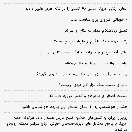
ادعای ارتش آمریکا: مسیر ۴۸ کشتی را در تنگه هرمز تغییر دادیم
6 خوراکی ضروری برای سلامت قلب
تعلیق زودهنگام مذاکرات لبنان و اسرائیل
پشت پرده حذف تلگرام از «اپ‌استور» چیست؟
وقتی آدیداس برای حیوانات خانگی هم استایل می‌سازد
ترامپ: توافق با ایران را ترجیح می‌دهم
چرا محمدباقر خرازی حتی بلد نیست خوب دروغ بگوید؟
ماجرای نصب سنگ مزار اکبر عبدی چیست؟
نشست اضطراری نتانیاهو و کاتس درباره حزب‌الله
هشدار هواشناسی به 11 استان؛ منتظر این پدیده هواشناسی باشید
رویترز: ایران به کشورهای حاشیه خلیج فارس هشدار داد/ هرگونه حمله
آمریکا با پاسخ متقابل علیه زیرساخت‌های حیاتی انرژی سراسر منطقه روبه‌رو
می‌شود