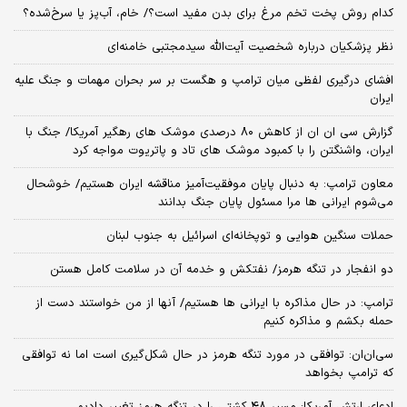
کدام روش پخت تخم مرغ برای بدن مفید است؟/ خام، آب‌پز یا سرخ‌شده؟
نظر پزشکیان درباره شخصیت آیت‌الله سیدمجتبی خامنه‌ای
افشای درگیری لفظی میان ترامپ و هگست بر سر بحران مهمات و جنگ علیه
ایران
گزارش سی ان ان از کاهش ۸۰ درصدی موشک های رهگیر آمریکا/ جنگ با
ایران، واشنگتن را با کمبود موشک های تاد و پاتریوت مواجه کرد
معاون ترامپ: به دنبال پایان موفقیت‌آمیز مناقشه ایران هستیم/ خوشحال
می‌شوم ایرانی ها مرا مسئول پایان جنگ بدانند
حملات سنگین هوایی و توپخانه‌ای اسرائیل به جنوب لبنان
دو انفجار در تنگه هرمز/ نفتکش و خدمه آن در سلامت کامل هستن
ترامپ: در حال مذاکره با ایرانی ها هستیم/ آنها از من خواستند دست از
حمله بکشم و مذاکره کنیم
سی‌ان‌ان: توافقی در مورد تنگه هرمز در حال شکل‌گیری است اما نه توافقی
که ترامپ بخواهد
ادعای ارتش آمریکا: مسیر ۴۸ کشتی را در تنگه هرمز تغییر دادیم