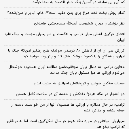
کم آبی بی سابقه در آلمان/ زنگ خطر اقتصاد به صدا درآمد
کدام روش پخت تخم مرغ برای بدن مفید است؟/ خام، آب‌پز یا سرخ‌شده؟
نظر پزشکیان درباره شخصیت آیت‌الله سیدمجتبی خامنه‌ای
افشای درگیری لفظی میان ترامپ و هگست بر سر بحران مهمات و جنگ علیه
ایران
گزارش سی ان ان از کاهش ۸۰ درصدی موشک های رهگیر آمریکا/ جنگ با
ایران، واشنگتن را با کمبود موشک های تاد و پاتریوت مواجه کرد
معاون ترامپ: به دنبال پایان موفقیت‌آمیز مناقشه ایران هستیم/ خوشحال
می‌شوم ایرانی ها مرا مسئول پایان جنگ بدانند
حملات سنگین هوایی و توپخانه‌ای اسرائیل به جنوب لبنان
دو انفجار در تنگه هرمز/ نفتکش و خدمه آن در سلامت کامل هستن
ترامپ: در حال مذاکره با ایرانی ها هستیم/ آنها از من خواستند دست از
حمله بکشم و مذاکره کنیم
سی‌ان‌ان: توافقی در مورد تنگه هرمز در حال شکل‌گیری است اما نه توافقی
که ترامپ بخواهد