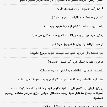
۶ خوراکی ضروری برای سلامت قلب
تعلیق زودهنگام مذاکرات لبنان و اسرائیل
پشت پرده حذف تلگرام از «اپ‌استور» چیست؟
وقتی آدیداس برای حیوانات خانگی هم استایل می‌سازد
ترامپ: توافق با ایران را ترجیح می‌دهم
چرا محمدباقر خرازی حتی بلد نیست خوب دروغ بگوید؟
ماجرای نصب سنگ مزار اکبر عبدی چیست؟
نشست اضطراری نتانیاهو و کاتس درباره حزب‌الله
هشدار هواشناسی به ۱۱ استان؛ منتظر این پدیده هواشناسی باشید
رویترز: ایران به کشورهای حاشیه خلیج فارس هشدار داد/ هرگونه حمله
آمریکا با پاسخ متقابل علیه زیرساخت‌های حیاتی انرژی سراسر منطقه روبه‌رو
می‌شود
حمله دوباره نخست وزیر سابق اسرائیل به قطر