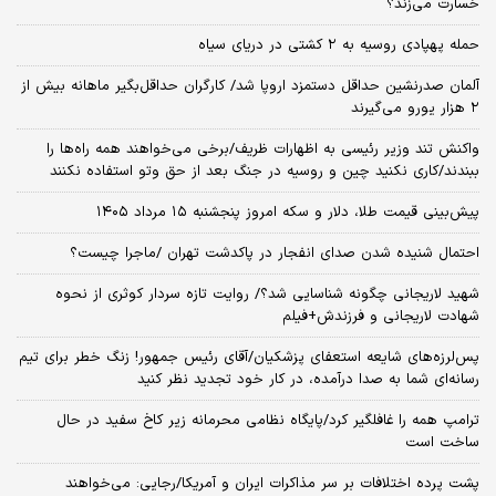
خسارت می‌زند؟
حمله پهپادی روسیه به ۲ کشتی در دریای سیاه
آلمان صدرنشین حداقل دستمزد اروپا شد/ کارگران حداقل‌بگیر ماهانه بیش از
۲ هزار یورو می‌گیرند
واکنش تند وزیر رئیسی به اظهارات ظریف/برخی می‌خواهند همه راه‌ها را
ببندند/کاری نکنید چین و روسیه در جنگ بعد از حق وتو استفاده نکنند
پیش‌بینی قیمت طلا، دلار و سکه امروز پنجشنبه ۱۵ مرداد ۱۴۰۵
احتمال شنیده شدن صدای انفجار در پاکدشت تهران /ماجرا چیست؟
شهید لاریجانی چگونه شناسایی شد؟/ روایت تازه سردار کوثری از نحوه
شهادت لاریجانی و فرزندش+فیلم
پس‌لرزه‌های شایعه استعفای پزشکیان/آقای رئیس جمهور! زنگ خطر برای تیم
رسانه‌ای شما به صدا درآمده، در کار خود تجدید نظر کنید
ترامپ همه را غافلگیر کرد/پایگاه نظامی محرمانه زیر کاخ سفید در حال
ساخت است
پشت پرده اختلافات بر سر مذاکرات ایران و آمریکا/رجایی: می‌خواهند