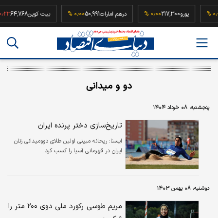
5
۰٫۰۰ %
یورو
217,300
۰٫۰۰ %
درهم امارات
50,991
۰٫۰۰ %
بیت کوین
64,768
دو و میدانی
پنجشنبه، ۰۸ خرداد ۱۴۰۴
تاریخ‌سازی دختر پرنده ایران
ايسنا:
ریحانه مبینی اولین طلای دوومیدانی زنان
ایران در قهرمانی آسیا را کسب کرد.
دوشنبه، ۰۸ بهمن ۱۴۰۳
مریم طوسی رکورد ملی دوی ۲۰۰ متر را