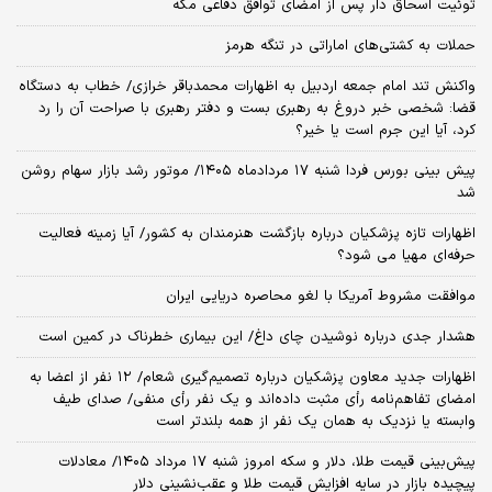
توئیت اسحاق دار پس از امضای توافق دفاعی مکه
حملات به کشتی‌های اماراتی در تنگه هرمز
واکنش تند امام جمعه اردبیل به اظهارات محمدباقر خرازی/ خطاب به دستگاه
قضا: شخصی خبر دروغ به رهبری بست و دفتر رهبری با صراحت آن را رد
کرد، آیا این جرم است یا خیر؟
پیش بینی بورس فردا شنبه ۱۷ مردادماه ۱۴۰۵/ موتور رشد بازار سهام روشن
شد
اظهارات تازه پزشکیان درباره بازگشت هنرمندان به کشور/ آیا زمینه فعالیت
حرفه‌ای مهیا می شود؟
موافقت مشروط آمریکا با لغو محاصره دریایی ایران
هشدار جدی درباره نوشیدن چای داغ/ این بیماری خطرناک در کمین است
اظهارات جدید معاون پزشکیان درباره تصمیم‌گیری شعام/ ۱۲ نفر از اعضا به
امضای تفاهم‌نامه رأی مثبت داده‌اند و یک نفر رأی منفی/ صدای طیف
وابسته یا نزدیک به همان یک نفر از همه بلندتر است
پیش‌بینی قیمت طلا، دلار و سکه امروز شنبه ۱۷ مرداد ۱۴۰۵/ معادلات
پیچیده بازار در سایه افزایش قیمت طلا و عقب‌نشینی دلار