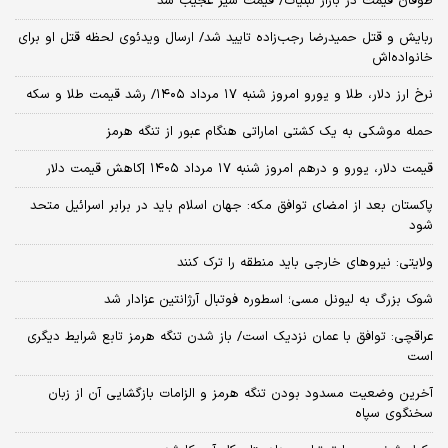
طوفان قیمت در بازار لبنیات/ قیمت شیر عجیب شد
ربایش و قتل حمیدرضا رجب‌زاده تایید شد/ ارسال ویدئوی لحظه قتل او برای
خانواده‌اش
نرخ ارز دلار، طلا و یورو امروز شنبه ۱۷ مرداد ۱۴۰۵/ رشد قیمت طلا و سکه
حمله موشکی به یک کشتی اماراتی هنگام عبور از تنگه هرمز
قیمت دلار، یورو و درهم امروز شنبه ۱۷ مرداد ۱۴۰۵ |کاهش قیمت دلار
پاکستان بعد از امضای توافق مکه: جهان اسلام باید در برابر اسرائیل متحد
شود
ولایتی: نیروهای خارجی باید منطقه را ترک کنند
شوک بزرگ به لیونل مسی؛ اسطوره فوتبال آرژانتین عزادار شد
عراقچی: توافق با عمان نزدیک است/ باز شدن تنگه هرمز تابع شرایط دیگری
است
آخرین وضعیت مسدود بودن تنگه هرمز و الزامات بازگشایی آن از زبان
سخنگوی سپاه