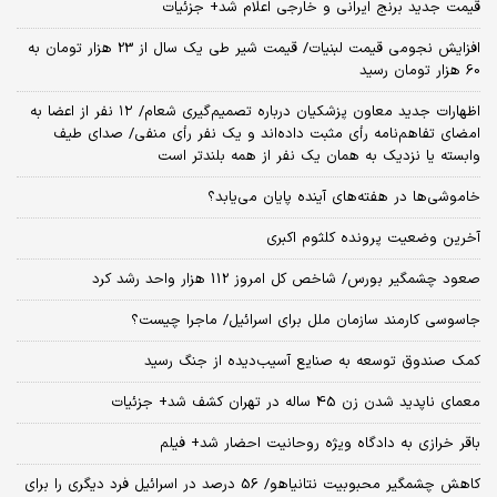
قیمت جدید برنج ایرانی و خارجی اعلام شد+ جزئیات
افزایش نجومی قیمت لبنیات/ قیمت شیر طی یک سال از 23 هزار تومان به
60 هزار تومان رسید
اظهارات جدید معاون پزشکیان درباره تصمیم‌گیری شعام/ ۱۲ نفر از اعضا به
امضای تفاهم‌نامه رأی مثبت داده‌اند و یک نفر رأی منفی/ صدای طیف
وابسته یا نزدیک به همان یک نفر از همه بلندتر است
خاموشی‌ها در هفته‌های آینده پایان می‌یابد؟
آخرین وضعیت پرونده کلثوم اکبری
صعود چشمگیر بورس/ شاخص کل امروز 112 هزار واحد رشد کرد
جاسوسی کارمند سازمان ملل برای اسرائیل/ ماجرا چیست؟
کمک صندوق توسعه به صنایع آسیب‌دیده از جنگ رسید
معمای ناپدید شدن زن 45 ساله در تهران کشف شد+ جزئیات
باقر خرازی به دادگاه ویژه روحانیت احضار شد+ فیلم
کاهش چشمگیر محبوبیت نتانیاهو/ 56 درصد در اسرائیل فرد دیگری را برای