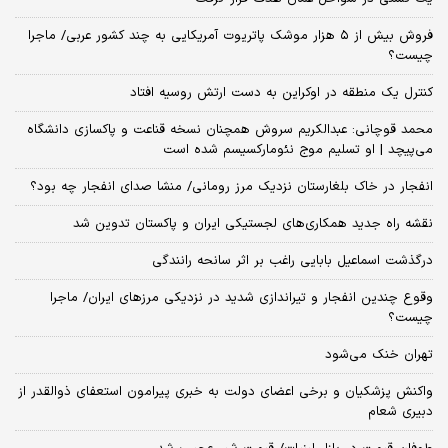
فروش بیش از ۵ هزار موشک پاتریوت آمریکایی به چند کشور عربی/ ماجرا
چیست؟
کنترل یک منطقه در اوکراین به دست ارتش روسیه افتاد
محمد قوچانی: عبدالکریم سروش همچنان نسخه قناعت و پاکسازی دانشگاه
می‌پیچد | او تسلیم موج نئومارکسیسم شده است
انفجار در خاک بلغارستان نزدیک مرز رومانی/ منشا صدای انفجار چه بود؟
نقشه راه جدید همکاری‌های لجستیکی ایران و پاکستان تدوین شد
درگذشت اسماعیل بابایی راغب بر اثر سانحه رانندگی
وقوع چندین انفجار و تیراندازی شدید در نزدیکی مرز‌های ایران/ ماجرا
چیست؟
تهران خنک می‌شود
واکنش پزشکیان و برخی اعضای دولت به خبری پیرامون استعفای ذوالقدر از
دبیری شعام