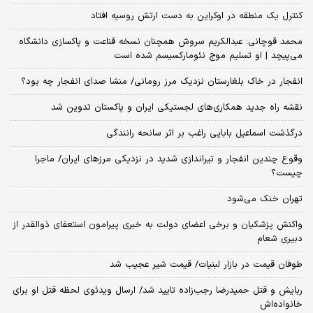
کنترل یک منطقه در اوکراین به دست ارتش روسیه افتاد
محمد قوچانی: عبدالکریم سروش همچنان نسخه قناعت و پاکسازی دانشگاه
می‌پیچد | او تسلیم موج نئومارکسیسم شده است
انفجار در خاک بلغارستان نزدیک مرز رومانی/ منشا صدای انفجار چه بود؟
نقشه راه جدید همکاری‌های لجستیکی ایران و پاکستان تدوین شد
درگذشت اسماعیل بابایی راغب بر اثر سانحه رانندگی
وقوع چندین انفجار و تیراندازی شدید در نزدیکی مرز‌های ایران/ ماجرا
چیست؟
تهران خنک می‌شود
واکنش پزشکیان و برخی اعضای دولت به خبری پیرامون استعفای ذوالقدر از
دبیری شعام
طوفان قیمت در بازار لبنیات/ قیمت شیر عجیب شد
ربایش و قتل حمیدرضا رجب‌زاده تایید شد/ ارسال ویدئوی لحظه قتل او برای
خانواده‌اش