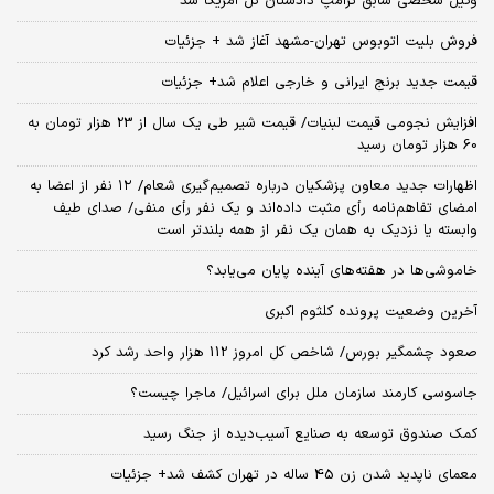
وکیل شخصی سابق ترامپ دادستان کل آمریکا شد
فروش بلیت اتوبوس تهران-مشهد آغاز شد + جزئیات
قیمت جدید برنج ایرانی و خارجی اعلام شد+ جزئیات
افزایش نجومی قیمت لبنیات/ قیمت شیر طی یک سال از 23 هزار تومان به
60 هزار تومان رسید
اظهارات جدید معاون پزشکیان درباره تصمیم‌گیری شعام/ ۱۲ نفر از اعضا به
امضای تفاهم‌نامه رأی مثبت داده‌اند و یک نفر رأی منفی/ صدای طیف
وابسته یا نزدیک به همان یک نفر از همه بلندتر است
خاموشی‌ها در هفته‌های آینده پایان می‌یابد؟
آخرین وضعیت پرونده کلثوم اکبری
صعود چشمگیر بورس/ شاخص کل امروز 112 هزار واحد رشد کرد
جاسوسی کارمند سازمان ملل برای اسرائیل/ ماجرا چیست؟
کمک صندوق توسعه به صنایع آسیب‌دیده از جنگ رسید
معمای ناپدید شدن زن 45 ساله در تهران کشف شد+ جزئیات