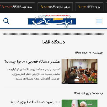
۰
یورو
217,300
۰٫۰۰ %
درهم امارات
50,991
۰٫۰۰ %
بیت کوین
64,768
‎−۰٫۲۳ %
دستگاه قضا
چهارشنبه، ۲۷ خرداد ۱۴۰۵
هشدار دستگاه قضایی/ ماجرا چیست؟
تسنیم:
رئیس دادگستری و دادستان کهگیلویه با
هشدار نسبت به افزایش خطر آتش‌سوزی،
خواستار آماده‌باش همه دستگاه‌ها شدند.
جمعه، ۱۸ اردیبهشت ۱۴۰۵
سه راهبرد دستگاه قضا برای شرایط