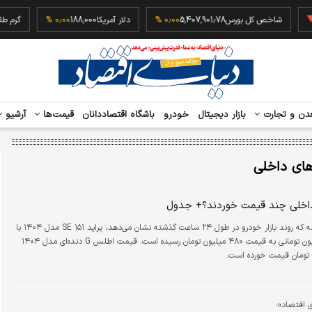
‎−۰٫
شاخص کل بورس
5,407,901.78
۰٫۰۰ %
دلار آمریکا
188,000
۰٫۰۰ %
دن و تجارت
بازار دیجیتال
خودرو
باشگاه اقتصاددانان
قیمت‌ها
آرشیو
ای داخلی
داخلی چند قیمت خوردند؟+ جدول
آن‌گونه که روند بازار خودرو در طول ۲۴ ساعت گذشته نشان می‌دهد، پراید ۱۵۱ SE مدل ۱۴۰۴ با
افزایش ۲۰ میلیون تومانی به قیمت ۴۸۰ میلیون تومان رسیده است. قیمت اطلس G دنده‌ای مدل ۱۴۰۴
ای اقتصاد»؛