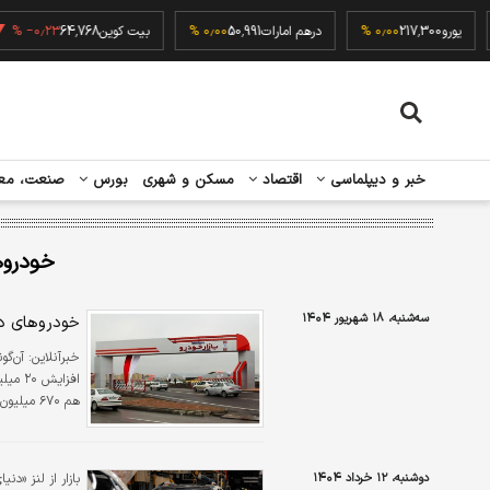
۰٫۰۰
یورو
217,300
۰٫۰۰ %
درهم امارات
50,991
۰٫۰۰ %
بیت کوین
64,768
۲۳ %
خبر و دیپلماسی
اقتصاد
مسکن و شهری
بورس
صنعت، مع
خودروه
سه‌شنبه، ۱۸ شهریور ۱۴۰۴
خودرو‌های 
خبرآنلاین:
هم ۶۷۰ میلیون تومان قیمت خورده است.
دوشنبه، ۱۲ خرداد ۱۴۰۴
بازار از لنز «دنی