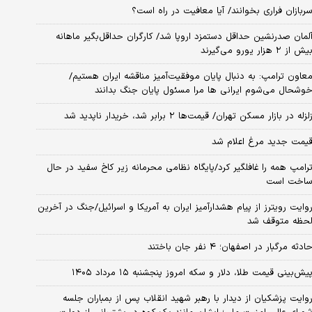
ربازان فراری بخوانند/ آیا معافیت در راه است؟
لمان صدرنشین حداقل دستمزد اروپا شد/ کارگران حداقل‌بگیر ماهانه
یش از ۲ هزار یورو می‌گیرند
عاون ترامپ: به دنبال پایان موفقیت‌آمیز مناقشه ایران هستیم/
وشحال می‌شوم ایرانی ها مرا مسئول پایان جنگ بدانند
لزله در بازار مسکن تهران/ قیمت‌ها ۲ برابر شد، خریدار ناپدید شد
یمت جدید مرغ اعلام شد
رامپ همه را غافلگیر کرد/پایگاه نظامی محرمانه زیر کاخ سفید در حال
اخت است
وایت رویترز از پیام هشدارآمیز ایران به آمریکا و اسرائیل/جنگ در آخرین
حظه متوقف شد
ادثه مرگبار در اصفهان؛ ۴ نفر جان باختند
یش‌بینی قیمت طلا، دلار و سکه امروز پنجشنبه ۱۵ مرداد ۱۴۰۵
وایت پزشکیان از دیدار با رهبر شهید انقلاب پس از بمباران جلسه