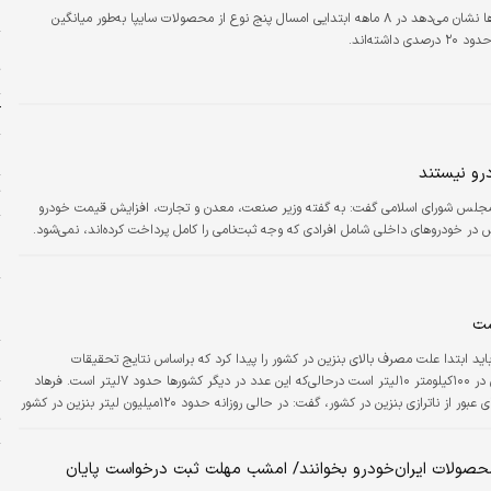
د
بررسی‌ها نشان می‌دهد در ۸ ماهه ابتدایی امسال پنج نوع از محصولات سایپا به‌طور میانگین
داشته‌اند.
ج
ت
آ
ا
رو نیستند
ت
جلس شورای اسلامی گفت: به گفته وزیر صنعت، معدن و تجارت، افزایش قیمت خودرو
ر خودروهای داخلی شامل افرادی که وجه ثبت‌نامی را کامل پرداخت کرده‌اند، نمی‌شود.
م
و
ج
چ
ست
چ
 ابتدا علت مصرف بالای بنزین در کشور را پیدا کرد که براساس نتایج تحقیقات
انجام‌شده، متوسط مصرف سوخت خودروها در ایران در ۱۰۰کیلومتر ۱۰لیتر است درحالی‌که این عدد در دیگر کشورها حدود ۷‌لیتر است. فرهاد
ن
شهرکی در گفت‌وگو با خانه ملت، با اشاره به راهکارهای عبور از ناترازی بنزین در کشور، گفت: در حالی روزانه حدود ۱۲۰میلیون لیتر بنزین در کشور
ت
لید این میزان بنزین نیستند.
و
صولات ایران‌خودرو بخوانند/ امشب مهلت ثبت درخواست پایان
ش