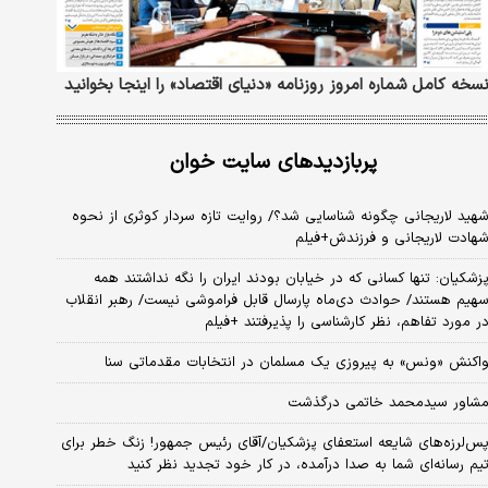
سخه کامل شماره امروز روزنامه «دنیای‌ اقتصاد» را اینجا بخوانید
پربازدیدهای سایت خوان
هید لاریجانی چگونه شناسایی شد؟/ روایت تازه سردار کوثری از نحوه
هادت لاریجانی و فرزندش+فیلم
زشکیان: تنها کسانی که در خیابان بودند ایران را نگه نداشتند همه
هیم هستند/ حوادث دی‌ماه پارسال قابل فراموشی نیست/ رهبر انقلاب
ر مورد تفاهم، نظر کارشناسی را پذیرفتند +فیلم
اکنش «ونس» به پیروزی یک مسلمان در انتخابات مقدماتی سنا
شاور سیدمحمد خاتمی درگذشت
س‌لرزه‌های شایعه استعفای پزشکیان/آقای رئیس جمهور! زنگ خطر برای
یم رسانه‌ای شما به صدا درآمده، در کار خود تجدید نظر کنید