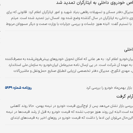
ص خودروی داخلی به ایثارگران تمدید شد
س
دیرکل دفتر مسکن و تسهیلات رفاهی بنیاد شهید و امور ایثارگران اعلام کرد: قانونی که برای
اخلی به ایثارگران در سال گذشته وضع شده بود امسال نیز تمدید شده است. میثم
ا
و با تسنیم گفت: البته هنوز جلسات و بررسی جزئیات با وزارت صمت و دیگر مسوولان مربوط
ت؛ اما امیدواریم تخصیص خودرو به مشمولان امسال زودتر از سال گذشته انجام شود. سال
کل
گذشته شرکت ایران‌خودرو ، پژو ۲۰۷ و شرکت سایپا خودرو شاهین اتومات و کوئیک را برای استفاده ۱۰هزار
ار…
ت
اخلی
خ
 ایران‌خودرو اعلام کرد: به هر علتی که امکان تحویل خودروهای پیش‌فروش‌شده به مصرف‌کننده
پ
 عهده آن شرکت است. در پی ارسال نامه مدیرعامل ایران‌خودرو به سازمان ملی استاندارد
س، مهدی انگورج، مدیرکل دفتر تخصصی ارزیابی انطباق صنایع حمل‌ونقل و ماشین‌آلات
ی
ان‌خودرو اعلام کرد: نتایج گزارش‌های کیفی منتشرشده توسط وزارت صمت بیانگر کیفیت…
ر
ازار بهمن‌ماه خودرو را بررسی کرد
روزنامه شماره ۵۹۴۹
ل
آرام گرفت
ررسی بازار نشان می‌دهد پس از اوج‌گیری قیمت خودرو در نیمه بهمن، حالا روند کاهشی
ه
ده است.البته این روند هنوز موجب نشده که قیمت خودرو به قبل از رشد قیمت‌ها در نیمه
بااین‌حال می‌توان این ادعا را داشت که قیمت خودرو در روزهای اخیر به قیمت‌های ابتدای
ر
بهمن بازگشته است. «دنیای اقتصاد» برای بررسی بازار خودرو قیمت ۱۸ محصول پرتقاضای داخلی و مونتاژی
ا
را در بازه زمانی یکم تا ۲۵ بهمن زیر ذره‌بین قرار داده است. بر این اساس تغییرات قیمتی در بازه زمانی مذکور