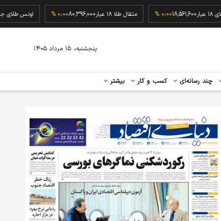
گرم طلای ۱۸ عیار
18,561,600
۰٫۰۰ %
مثقال طلا ۱۸ عیار
80,396,000
۰٫۰۰ %
اونس 
،
پنجشنبه
۱۵ مرداد ۱۴۰۵
چند رسانه‌ای
کسب و کار
بیشتر