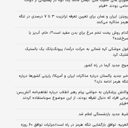
ورای عالی امنیت ملی؛ ایشان مانند یک کوه در پشتیبانی از دولت
امی بودند +فیلم
رویترز: ایران و عمان برای تعیین تعرفه ترانزیت ۳ تا ۷ درصدی در تنگه
رمز مذاکره می‌کنند
دام روش پخت تخم مرغ برای بدن مفید است؟/ خام، آب‌پز یا
رخ‌شده؟
ول موشکی کره شمالی به حرکت درآمد/ پیونگ‌یانگ یک بالستیک
لیک کرد
وج جدید گرما در راه کشور
بر جدید پاکستان درباره مذاکرات ایران و آمریکا/ رایزنی کشورها درباره
نگه هرمز ادامه دارد؟
اکنش پزشکیان به حواشی پیام رهبر انقلاب درباره تفاهم‌نامه آتش‌بس؛
رخی افراد که دنبال تفرقه بودند، از این موضوع سوءاستفاده کردند
فیلم
رط جدید بازنشستگی اعلام شد
العربیه: توافق بازگشایی تنگه هرمز در راه است/جزئیات توافق ۶۰ روزه