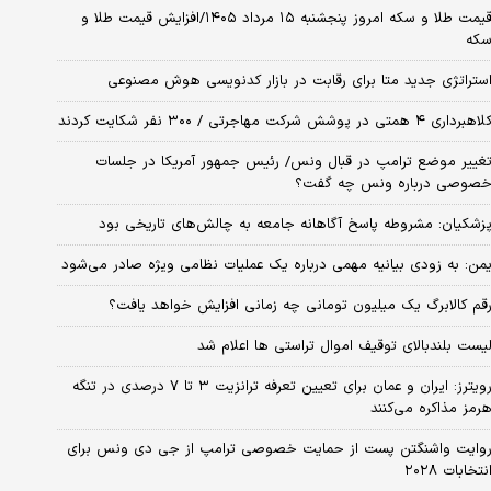
قیمت طلا و سکه امروز پنجشنبه ۱۵ مرداد ۱۴۰۵/افزایش قیمت طلا و
که
ستراتژی جدید متا برای رقابت در بازار کدنویسی هوش مصنوعی
اهبرداری ۴ همتی در پوشش شرکت مهاجرتی / ۳۰۰ نفر شکایت کردند
غییر موضع ترامپ در قبال ونس/ رئیس جمهور آمریکا در جلسات
صوصی درباره ونس چه گفت؟
زشکیان: مشروطه پاسخ آگاهانه جامعه به چالش‌های تاریخی بود
من: به زودی بیانیه مهمی درباره یک عملیات نظامی ویژه صادر می‌شود
قم کالابرگ یک میلیون تومانی چه زمانی افزایش خواهد یافت؟
یست بلندبالای توقیف اموال تراستی ها اعلام شد
رویترز: ایران و عمان برای تعیین تعرفه ترانزیت ۳ تا ۷ درصدی در تنگه
رمز مذاکره می‌کنند
وایت واشنگتن پست از حمایت خصوصی ترامپ از جی دی ونس برای
نتخابات ۲۰۲۸