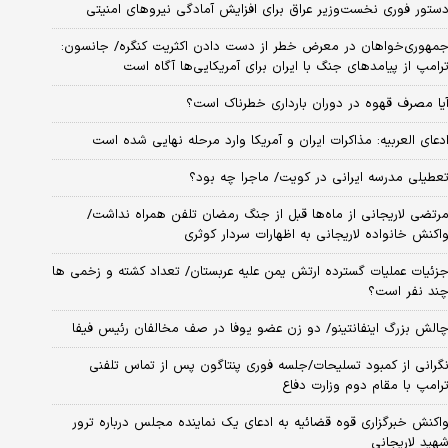
ستور فوری نخست‌وزیر عراق برای افزایش آمادگی نیروهای امنیتی
مهوری‌خواهان در معرض خطر از دست دادن اکثریت کنگره/ جانسون:
رامپ از پیامدهای جنگ با ایران برای آمریکایی‌ها آگاه است
یا مصرف قهوه در دوران بارداری خطرناک است؟
دعای العربیه: مذاکرات ایران و آمریکا وارد مرحله نهایی شده است
عطیلی مدرسه ایرانی در کویت/ ماجرا چه بود؟
رتضی لاریجانی از ماه‌ها قبل از جنگ رمضان تلفن همراه نداشت/
اکنش خانواده لاریجانی به اظهارات سردار کوثری
زئیات عملیات گسترده ارتش یمن علیه عربستان/ تعداد کشته و زخمی ها
ند نفر است؟
الش بزرگ اینفانتینو/ دو زن عضو یوفا در صف مخالفان رئیس فیفا
گرانی از کمبود تسلیحات/جلسه فوری پنتاگون پس از تماس تلفنی
رامپ با مقام دوم وزارت دفاع
اکنش خبرگزاری قوه قضائیه به ادعای یک نماینده مجلس درباره ترور
هید لاریجانی