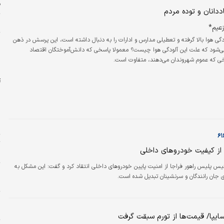
ف
ددانان و توده مردم
خ
عیم*
ودگی هوا بالا گرفته و تعطیلی مدارس و ادارات را به دنبال داشته است، این پرسش در ذهن
پ
می‌شود که علت این آلودگی هوا چیست؟ معمولا پاسخی که دانش‌آموختگان اقتصاد
پ
خی که عموم شهروندان می‌دهند، متفاوت است.
ن
م
ت
 از کیفیت خودروهای داخلی
ح
ئیس پلیس راهور فراجا از امنیت پایین خودروهای داخلی انتقاد کرد و گفت: این مشکل به
 جان رانندگان و سرنشینان تبدیل شده است.
و
ش
ایپا/ قیمت‌ها از تورم سبقت گرفت