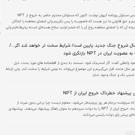
مدیر مسئول روزنامه کیهان نوشت: اکنون که مسئولان محترم حاضر به خروج از NPT
نیم و حق قانونی ما نیز هست که «تصویب» را پس بگیریم ولی امضای معاهده را کماکان
ن
یجه آن که با امضای معاهده روح آن را که «عدم تولید سلاح هسته‌ای است» پذیرفته‌ایم ولی
طه که برخاسته از تصویب معاهده است را نپذیرفته و نفی کرده‌ایم.
ال شروع جنگ جدید پایین است/ شرایط سخت تر خواهد شد اگر.../
یت ایران در NPT بازنگری شود
س
د واعظی گفت: اگر اسنپ‌بک شود، مستند به بندی از قطعنامه های مورد بحث، ذیل
ت
فصل هفت منشور ملل متحد قرار می‌گیریم و این موضوع می‌تواند به نوعی شرایط را سخت کند، ولی ارتباط
اسنپ بک و جنگ وجود ندارد.
م
ا
پیشنهاد خطرناک خروج ایران از NPT
پ
که سرنوشت برجام هر روز پیچیده‌تر می‌شود، معلوم نیست چرا برخی بدون عبرت از
ا
تندروی‌های گذشته، خروج ایران از NPT را به دولت سیزدهم به عنوان راهکار پیشنهاد می‌دهند، پیشنهادی
له‌ای پیش پای دولت رئیسی می‌دانند.
ا
ت
و