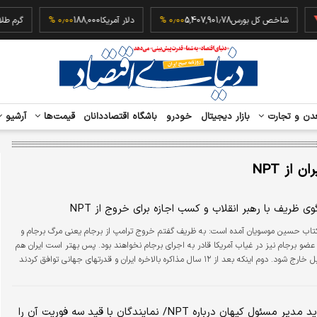
شاخص کل بورس
5,407,901.78
۰٫۰۰ %
دلار آمریکا
188,000
۰٫۰۰ %
گرم
دن و تجارت
بازار دیجیتال
خودرو
باشگاه اقتصاددانان
قیمت‌ها
آرشیو
ن از NPT
ی ظریف با رهبر انقلاب و کسب اجازه برای خروج از NPT
تاب حسین موسویان آمده است: به ظریف گفتم خروج ترامپ از برجام یعنی مرگ برجام و
ضو برجام نیز در غیاب آمریکا قادر به اجرای برجام نخواهند بود. پس بهتر است ایران هم
در اقدامی متقابل خارج شود. دوم اینکه بعد از ۱۲ سال مذاکره بالاخره ایران و قدرتهای جهانی توافق کردند
ایران بر اساس پیمان ان پی تی پذیرفته شود.
پیشنهاد جدید مدیر مسئول کیهان درباره NPT/ نمایندگان با قید سه فوریت آن را