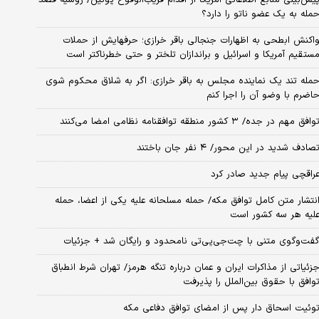
مله به یک عضو ناتو را دارد؟
اکنش ابطحی به اظهارات جنجالی باقر خرازی؛ حرفهایش از حملات
ستقیم آمریکا و اسرائیل و براندازان تلختر و حتی خطرناکتر است
مله تند یک نماینده مجلس به باقر خرازی: اگر به شلاق محکوم شوی
اضرم با وضو آن را اجرا کنم
وافق مهم در جده/ ۳ کشور منطقه توافقنامه نظامی امضا می‌کنند
صادف شدید در این محور/ ۴ نفر جان باختند
راقچی پیام جدید صادر کرد
نتشار متن کامل توافق مکه/ حمله مسلحانه علیه یکی از اعضا، حمله
لیه هر سه کشور است
فت‌وگوی متنی با چت‌جی‌پی‌تی نامحدود و رایگان شد + جزئیات
زئیاتی از مذاکرات ایران و عمان درباره تنگه هرمز/ تهران شرط انطباق
وافق با حقوق بین‌الملل را پذیرفت
وئیت اسحاق دار پس از امضای توافق دفاعی مکه