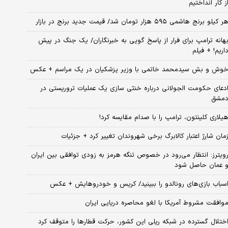
ز کار انداختیم
ر کیلو برنج هاشمی ۵۹۵ هزار تومان شد/ قیمت جدید برنج در بازار
هانه ترامپ برای فرار از پاسخ گویی به خبرنگاران/ یک جنگ در پیش
اریم! + فیلم
وش و بش سیدمحمد خاتمی با وزیر پزشکیان در یک مراسم + عکس
دعای حکومت الجولانی درباره خنثی سازی یک عملیات تروریستی در
مشق
یلاری کلینتون، ترامپ را با صدام مقایسه کرد!
مان شارژ اعتبار کالابرگ برخی شهروندان تغییر کرد + جزئیات
ویترز: انتظار می‌رود در خصوص تنگه هرمز به زودی توافقی بین ایران
 عمان حاصل شود
سباب‌ بازی‌های رونالدو را ببینید/ کریس و خودروهایش + عکس
وافقت مشروط آمریکا با لغو محاصره دریایی ایران
ختلال گسترده در شبکه ریلی این کشور، حرکت قطارها را متوقف کرد