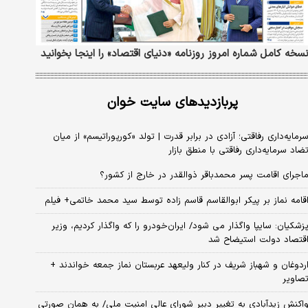
سخه کامل شماره امروز روزنامه «دنیای‌ اقتصاد» را اینجا بخوانید
پربازدیدهای سایت خوان
رمایه‌داری رفاقتی؛ آزادی در برابر قدرت | تولد «کورپوراتیسم» از میان
ضاد سرمایه‌داری رفاقتی با منطق بازار
اجرای اقامت پسر محمدباقر ذوالقدر در خارج از کشور؟
قامه نماز بر پیکر ابوالقاسم قاسم زاده توسط سید محمد خاتمی+ فیلم
زشکیان: سایپا واگذار می شود/ ایران‌خودرو را که واگذار کردیم، وزیر
قتصاد دولت استیضاح شد
ردوغان و شهباز شریف در کنار ولیعهد عربستان نماز جمعه خواندند +
صاویر
اکنش زیدآبادی به تغییر دبیر شورای عالی امنیت ملی/ به همان صورتی