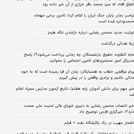
تفاق افتاد که سید محمد باقر خرازی از آن خبر داده بود
رامپ زمان پایان جنگ ایران را اعلام کرد/ تامین برخی مهمات
محدودتر» شده است
وئیت جدید محسن رضایی درباره بازشدن تنگه هرمز
یلا هدائی درگذشت
ابه التفاوت حقوق بازنشستگان چه زمانی پرداخت می‌شود؟/ پاسخ
دیرکل امور مستمری‌های تامین اجتماعی را بخوانید
یام عراقچی خطاب به همسایگان؛ زمان آن فرا رسیده است که به خود
تکی باشیم و برادری واقعی را در پیش گیریم
بر مهم برای دانش آموزان پایه هفتم/ نتایج آزمون مدارس سمپاد اعلام
د
بر انتصاب محسن رضایی به دبیری شورای عالی امنیت ملی صحت
ارد؟/ خبرگزاری فارس توضیح داد
نفجار مهیب در یک پالایشگاه نفت + فیلم
یش‌بینی منابع اطلاعاتی آمریکا از اقدام قریب‌الوقوع پوتین/ روسیه قصد