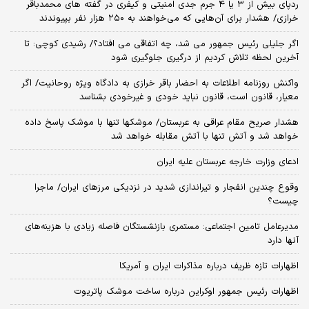
ردپای بیش از ۳ یا ۴ جرم جدی امنیتی و کیفری در گفته های محمدباقر
خرازی/ هشدار برای آن‌هایی که می‌خواهند به ۲۵۰ هزار نفر بپیوندند
اگر جلیلی رئیس جمهور می شد، چه اتفاقی می افتاد؟/ رشیدی کوچی: تا
آخرین لحظه تلاش کردیم از درگیری جلوگیری شود
واکنش روزنامه اطلاعات به احضار باقر خرازی به دادگاه ویژه روحانیت/ اگر
معیار، قانون است، قانون نباید خودی و غیرخودی بشناسد
هشدار صریح مقام عراقی به عربستان/ موشکها تنها با موشک پاسخ داده
خواهد شد و آتش تنها با آتش مقابله خواهد شد
ادعای وزارت خارجه عربستان علیه ایران
وقوع چندین انفجار و تیراندازی شدید در نزدیکی مرز‌های ایران/ ماجرا
چیست؟
مدیرعامل تامین اجتماعی: مستمری بازنشستگان فاصله زیادی با هزینه‌های
آنها دارد
اظهارات تازه ظریف درباره مذاکرات ایران و آمریکا
اظهارات رئیس جمهور اوکراین درباره ساخت موشک پاتریوت