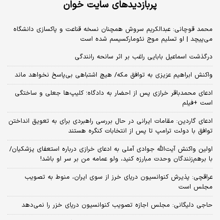
پربازدیدهای سایت خوان
محمد قوچانی: عبدالکریم سروش همچنان نسخه قناعت و پاکسازی دانشگاه
می‌پیچد | او تسلیم موج نئومارکسیسم شده است
درگذشت اسماعیل بابایی راغب بر اثر سانحه رانندگی
واکنش ابراهیم عزیزی به توافق مکه/ هیچ اشتباهی بی‌پاسخ نخواهد ماند
ادعای محمدباقر خرازی پس از احضار به دادگاه؛ کلیپ‌ها جعلی و ساختگی
است +فیلم
ادعای گاردین: مقامات ایرانی در حال بررسی راهبردی برای به تعویق انداختن
توافق با دولت ترامپ تا پس از انتخابات کنگره هستند
اولین واکنش آیت‌الله جوادی آملی به ادعای خرازی درباره استعفای پزشکیان/
با برهم‌زنندگان وحدت مبارزه کنید، ولو عمامه من بر سر او باشد!
عراقچی: پذیرش کنوانسیون دریای خرز از سوی ایران، منوط به تصویب
مجلس است
حاجی دلیگانی: مجلس اجازه تصویب کنوانسیون دریای خزر را نمی‌دهد