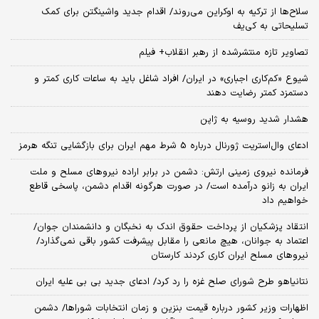
سلاح‌ها از ترکیه به اوکراین می‌روند/ اقدام جدید واشینگتن برای کمک
تسلیحاتی به کی‌یف
تصاویر تازه منتشرشده از رهبر انقلاب+ فیلم
شیوع «کم‌کاری اجباری» در ایران/ افراد شاغل باید به ساعات کاری کمتر و
دستمزد کمتر رضایت دهند
هشدار شدید روسیه به ژاپن
ادعای وال‌استریت ژورنال درباره 5 شرط مهم ایران برای بازگشایی تنگه هرمز
فرمانده نیروی زمینی ارتش: دشمن در برابر اراده نیروهای مسلح و ملت
ایران به زانو درآمده است/ در صورت هرگونه اقدام دشمن، پاسخی قاطع
خواهیم داد
انتقاد پزشکیان از پرداخت حقوق اندک به نخبگان و دانشمندان جوان/
اعتماد به جوانان، هیچ مانعی را مقابل پیشرفت کشور باقی نمی‌گذارد/
نیروهای مسلح ایران کاری کردند کارستان
نتانیاهو طرح شورای صلح غزه را رد کرد/ ادعای جدید بی بی علیه ایران
اظهارات وزیر کشور درباره قیمت بنزین و زمان انتخابات شوراها/ دشمن