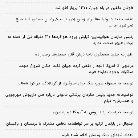
طوفان دلفین در راه چین/ ۱۳۰۰ پرواز لغو شد
نقشه جدید دموکرات‌ها برای زمین زدن ترامپ/ رئیس جمهور استیضاح
نمی‌شود اما ...
زئیس سازمان هواپیمایی: گزارش ورود هواگردها ٣٠ دقیقه قبل از حمله به
بیت رهبری صحت ندارد
اظهارات جدید سخنگوی ناجا درباره قتل حمیدرضا رجب‌زاده
عراقچی: تا آمریکا آنچه را نقض کرده جبران نکند امکان شروع مجدد
مذاکرات وجود ندارد+ فیلم
توصیه به مصرف سوپ سگ برای جلوگیری از گرمازدگی در کره شمالی
توضیحات جدید رئیس سازمان پزشکی قانونی درباره قتل داریوش مهرجویی
و همسرش+ فیلم
توصیه دیپلمات ارشد روس به آمریکا درباره ایران
جنجال در پارلمان ترکیه بر سر توافقنامه دفاعی مشترک با عربستان و پاکستان
تعداد شهدای جنگ رمضان اعلام شد+ فیلم