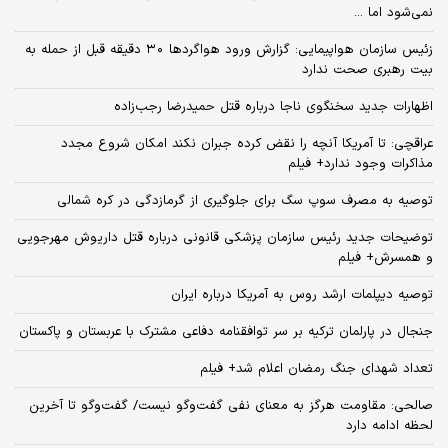
نمی‌شود اما ...
زئیس سازمان هواپیمایی: گزارش ورود هواگردها ٣٠ دقیقه قبل از حمله به
بیت رهبری صحت ندارد
اظهارات جدید سخنگوی ناجا درباره قتل حمیدرضا رجب‌زاده
عراقچی: تا آمریکا آنچه را نقض کرده جبران نکند امکان شروع مجدد
مذاکرات وجود ندارد+ فیلم
توصیه به مصرف سوپ سگ برای جلوگیری از گرمازدگی در کره شمالی
توضیحات جدید رئیس سازمان پزشکی قانونی درباره قتل داریوش مهرجویی
و همسرش+ فیلم
توصیه دیپلمات ارشد روس به آمریکا درباره ایران
جنجال در پارلمان ترکیه بر سر توافقنامه دفاعی مشترک با عربستان و پاکستان
تعداد شهدای جنگ رمضان اعلام شد+ فیلم
صالحی: مقاومت هرگز به معنای نفی گفت‌وگو نیست/ گفت‌وگو تا آخرین
لحظه ادامه دارد