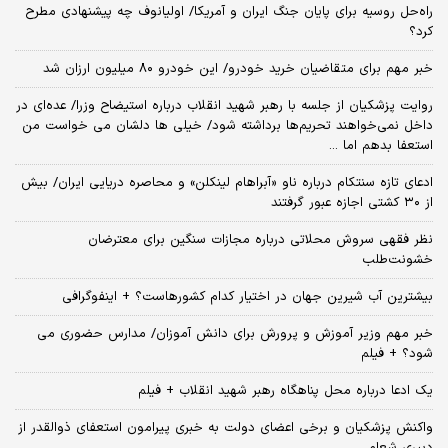
راه‌حل روسیه برای پایان جنگ ایران و آمریکا/ اولیانوف چه پیشنهادی مطرح
کرد؟
خبر مهم برای متقاضیان خرید خودرو/ این خودرو ۸۰ میلیون ارزان شد
روایت پزشکیان از جلسه با رهبر شهید انقلاب درباره استیضاح وزرا/ عده‌ای در
داخل نمی‌خواهند تحریم‌ها برداشته شود/ خیلی ها دلشان می خواست من
استعفا بدهم اما ...
ادعای تازه سنتکام درباره ناو «آبراهام لینکلن» و محاصره دریایی ایران/ بیش
از ۳۰ کشتی اجازه عبور گرفتند
نظر فقهی سروش محلاتی درباره مجازات سنگین برای معترضان
خشونت‌طلب
بیشترین آب شیرین جهان در اختیار کدام کشورهاست؟ + اینفوگرافی
خبر مهم وزیر آموزش و پرورش برای دانش آموزان/ مدارس حضوری می
شود؟ + فیلم
یک ادعا درباره محل پناهگاه‌ رهبر شهید انقلاب + فیلم
واکنش پزشکیان و برخی اعضای دولت به خبری پیرامون استعفای ذوالقدر از
دبیری شعام