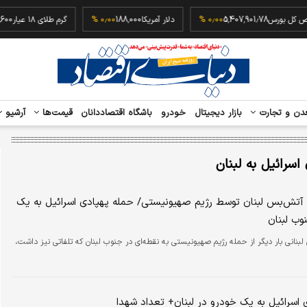
شاخص کل بورس
5,407,901.78
۰٫۰۰ %
دلار آمریکا
188,000
۰٫۰۰ %
گرم طلای ۱۸ عیار
دن و تجارت
بازار دیجیتال
خودرو
باشگاه اقتصاددانان
قیمت‌ها
آرشیو
اسرائیل به لبنان
ش‌بس لبنان توسط رژیم صهیونیستی/ حمله پهپادی اسرائیل به یک
وب لبنان
رسانه‌های لبنانی بار دیگر از حمله رژیم صهیونیستی به نقطه‌ای در جنوب لبنان که تلفاتی نیز داشت،‌
 اسرائیل به یک خودرو در لبنان+ تعداد شهدا