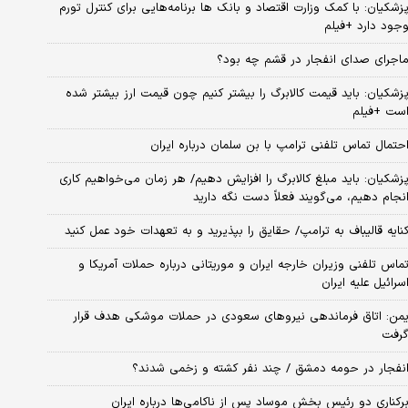
زشکیان: با کمک وزارت اقتصاد و بانک ها برنامه‌هایی برای کنترل تورم
جود دارد +فیلم
اجرای صدای انفجار در قشم چه بود؟
زشکیان: باید قیمت کالابرگ را بیشتر کنیم چون قیمت ارز بیشتر شده
ست +فیلم
حتمال تماس تلفنی ترامپ با بن سلمان درباره ایران
زشکیان: باید مبلغ کالابرگ را افزایش دهیم/ هر زمان می‌خواهیم کاری
نجام دهیم، می‌گویند فعلاً دست نگه دارید
نایه قالیباف به ترامپ/ حقایق را بپذیرید و به تعهدات خود عمل کنید
ماس تلفنی وزیران خارجه ایران و موریتانی درباره حملات آمریکا و
سرائیل علیه ایران
من: اتاق فرماندهی نیروهای سعودی در حملات موشکی هدف قرار
رفت
نفجار در حومه دمشق / چند نفر کشته و زخمی شدند؟
رکناری دو رئیس بخش موساد پس از ناکامی‌ها درباره ایران