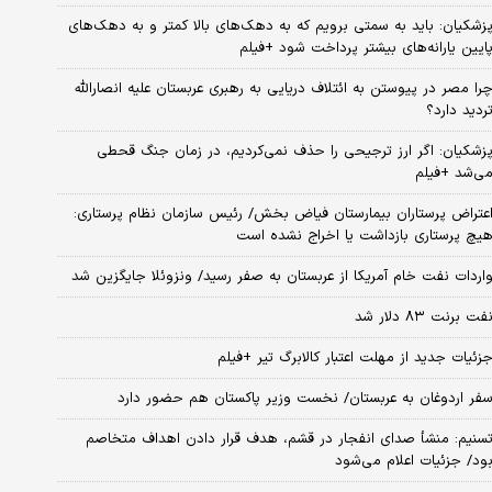
زشکیان: باید به سمتی برویم که به دهک‌های بالا کمتر و به دهک‌های
ایین یارانه‌های بیشتر پرداخت شود +فیلم
را مصر در پیوستن به ائتلاف دریایی به رهبری عربستان علیه انصارالله
ردید دارد؟
زشکیان: اگر ارز ترجیحی را حذف نمی‌کردیم، در زمان جنگ قحطی
ی‌شد +فیلم
عتراض پرستاران بیمارستان فیاض بخش/ رئیس سازمان نظام پرستاری:
یچ پرستاری بازداشت یا اخراج نشده است
اردات نفت خام آمریکا از عربستان به صفر رسید/ ونزوئلا جایگزین شد
فت برنت ۸۳ دلار شد
زئیات جدید از مهلت اعتبار کالابرگ تیر +فیلم
فر اردوغان به عربستان/ نخست وزیر پاکستان هم حضور دارد
سنیم: منشأ صدای انفجار در قشم، هدف قرار دادن اهداف متخاصم
ود/ جزئیات اعلام می‌شود