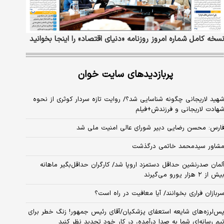
سخه کامل شماره امروز روزنامه «دنیای‌ اقتصاد» را اینجا بخوانید
پربازدیدهای سایت خوان
هید لاریجانی چگونه شناسایی شد؟/ روایت تازه سردار کوثری از نحوه
هادت لاریجانی و فرزندش+فیلم
ارس: محسن رضایی دبیر شورای عالی امنیت ملی شد
شاور سیدمحمد خاتمی درگذشت
لمان صدرنشین حداقل دستمزد اروپا شد/ کارگران حداقل‌بگیر ماهانه
یش از ۲ هزار یورو می‌گیرند
ربازان فراری بخوانند/ آیا معافیت در راه است؟
س‌لرزه‌های شایعه استعفای پزشکیان/آقای رئیس جمهور! زنگ خطر برای
یم رسانه‌ای شما به صدا درآمده، در کار خود تجدید نظر کنید