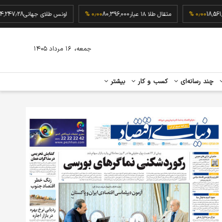
18,561,600
۰٫۰۰ %
مثقال طلا ۱۸ عیار
80,396,000
۰٫۰۰ %
اونس طلای جهانی
.28
،
جمعه
۱۶ مرداد ۱۴۰۵
چند رسانه‌ای
کسب و کار
بیشتر