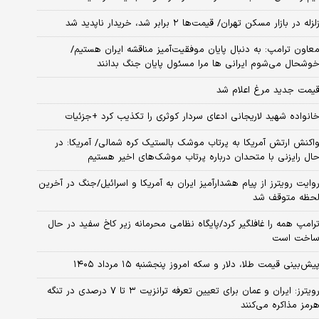
لزله در بازار مسکن تهران/ قیمت‌ها ۲ برابر شد، خریدار ناپدید شد
عاون ترامپ: به دنبال پایان موفقیت‌آمیز مناقشه ایران هستیم/
وشحال می‌شوم ایرانی ها مرا مسئول پایان جنگ بدانند
یمت جدید مرغ اعلام شد
انواده شهید لاریجانی ادعای سردار کوثری را تکذیب کرد +جزئیات
اکنش ارتش آمریکا به پرتاب موشک بالستیک کره شمالی/ آمریکا: در
ال رایزنی با متحدان درباره پرتاب موشک‌های اخیر هستیم
وایت رویترز از پیام هشدارآمیز ایران به آمریکا و اسرائیل/جنگ در آخرین
حظه متوقف شد
رامپ همه را غافلگیر کرد/پایگاه نظامی محرمانه زیر کاخ سفید در حال
اخت است
یش‌بینی قیمت طلا، دلار و سکه امروز پنجشنبه ۱۵ مرداد ۱۴۰۵
رویترز: ایران و عمان برای تعیین تعرفه ترانزیت ۳ تا ۷ درصدی در تنگه
رمز مذاکره می‌کنند