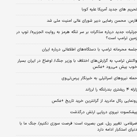
حریم های جدید آمریکا علیه کوبا
ارس: محسن رضایی دبیر شورای عالی امنیت ملی شد
زئیات جدید درباره مذاکرات بر سر تنگه هرمز به روایت الجزیره/ توپ در
مین ترامپ است؟
لسه محرمانه ترامپ با دستگاه‌های اطلاعاتی درباره ایران
اکنش ترامپ به گزارش‌های اختلاف با وزیر جنگ/ اوضاع در ایران بسیار
وب پیش می‌رود +عکس
مله نیروهای اسرائیلی به خبرنگار پرس‌تی‌وی
زله ۴ ریشتری بندرلنگه را لرزاند
ونمایی رئال مادرید از گرانترین خرید تاریخ +عکس
یشکسوت نیروی دریایی ارتش درگذشت
رغامی: تغییر ریل، عین بصیرت است؛ فرصت سوزی نکنیم/ جنگ ما با
نیای استکبار ادامه دارد