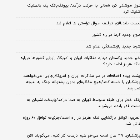
ول موشکی کره شمالی به حرکت درآمد/ پیونگ‌یانگ یک بالستیک
لیک کرد
یست بلندبالای توقیف اموال تراستی ها اعلام شد
وج جدید گرما در راه کشور
رط جدید بازنشستگی اعلام شد
بر جدید پاکستان درباره مذاکرات ایران و آمریکا/ رایزنی کشورها درباره
نگه هرمز ادامه دارد؟
شت پرده اختلافات بر سر مذاکرات ایران و آمریکا/رجایی: می‌خواهند
زشکیان را خسته کنند/هیچ مذاکره‌ای بدون پشتوانه جنگ به نتیجه
می‌رسد
نگ خطر برای طبقه متوسط تهران به صدا درآمد/پایتخت‌نشینان به
مت فقر رانده می‌شوند
العربیه: توافق بازگشایی تنگه هرمز در راه است/جزئیات توافق ۶۰ روزه
اش شد
پزشکیان: ۴۷ سال است می‌خواهیم درست کار کنیم، می‌گویند الان