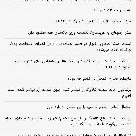
نفت برنت ۸۳ دلار شد
جزئیات جدید از مهلت اعتبار کالابرگ تیر +فیلم
سفر اردوغان به عربستان/ نخست وزیر پاکستان هم حضور دارد
تسنیم: منشأ صدای انفجار در قشم، هدف قرار دادن اهداف متخاصم بود/
جزئیات اعلام می‌شود
پزشکیان: با کمک وزارت اقتصاد و بانک ها برنامه‌هایی برای کنترل تورم
وجود دارد +فیلم
ماجرای صدای انفجار در قشم چه بود؟
پزشکیان: باید قیمت کالابرگ را بیشتر کنیم چون قیمت ارز بیشتر شده است
+فیلم
احتمال تماس تلفنی ترامپ با بن سلمان درباره ایران
پزشکیان: باید مبلغ کالابرگ را افزایش دهیم/ هر زمان می‌خواهیم کاری انجام
دهیم، می‌گویند فعلاً دست نگه دارید
کنایه قالیباف به ترامپ/ حقایق را بپذیرید و به تعهدات خود عمل کنید