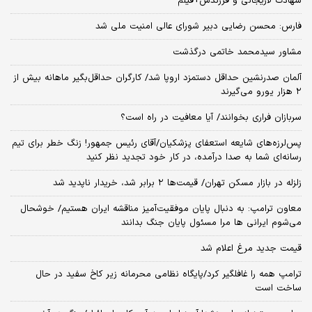
شهادت لاریجانی و فرزندش+فیلم
فارس: محسن رضایی دبیر شورای عالی امنیت ملی شد
مشاور سیدمحمد خاتمی درگذشت
آلمان صدرنشین حداقل دستمزد اروپا شد/ کارگران حداقل‌بگیر ماهانه بیش از
۲ هزار یورو می‌گیرند
سربازان فراری بخوانند/ آیا معافیت در راه است؟
پس‌لرزه‌های شایعه استعفای پزشکیان/آقای رئیس جمهور! زنگ خطر برای تیم
رسانه‌ای شما به صدا درآمده، در کار خود تجدید نظر کنید
زلزله در بازار مسکن تهران/ قیمت‌ها ۲ برابر شد، خریدار ناپدید شد
معاون ترامپ: به دنبال پایان موفقیت‌آمیز مناقشه ایران هستیم/ خوشحال
می‌شوم ایرانی ها مرا مسئول پایان جنگ بدانند
قیمت جدید مرغ اعلام شد
ترامپ همه را غافلگیر کرد/پایگاه نظامی محرمانه زیر کاخ سفید در حال
ساخت است