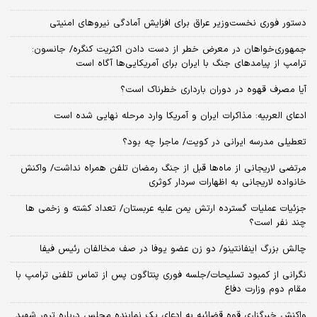
دستور فوری نخست‌وزیر عراق برای افزایش آمادگی نیروهای امنیتی
جمهوری‌خواهان در معرض خطر از دست دادن اکثریت کنگره/ جانسون:
ترامپ از پیامدهای جنگ با ایران برای آمریکایی‌ها آگاه است
آیا مصرف قهوه در دوران بارداری خطرناک است؟
ادعای العربیه: مذاکرات ایران و آمریکا وارد مرحله نهایی شده است
تعطیلی مدرسه ایرانی در کویت/ ماجرا چه بود؟
مرتضی لاریجانی از ماه‌ها قبل از جنگ رمضان تلفن همراه نداشت/ واکنش
خانواده لاریجانی به اظهارات سردار کوثری
جزئیات عملیات گسترده ارتش یمن علیه عربستان/ تعداد کشته و زخمی ها
چند نفر است؟
چالش بزرگ اینفانتینو/ دو زن عضو یوفا در صف مخالفان رئیس فیفا
نگرانی از کمبود تسلیحات/جلسه فوری پنتاگون پس از تماس تلفنی ترامپ با
مقام دوم وزارت دفاع
واکنش خبرگزاری قوه قضائیه به ادعای یک نماینده مجلس درباره ترور شهید