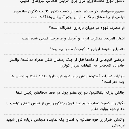
دستور فوری نخست‌وزیر عراق برای افزایش آمادگی نیروهای امنیتی
جمهوری‌خواهان در معرض خطر از دست دادن اکثریت کنگره/ جانسون:
ترامپ از پیامدهای جنگ با ایران برای آمریکایی‌ها آگاه است
آیا مصرف قهوه در دوران بارداری خطرناک است؟
ادعای العربیه: مذاکرات ایران و آمریکا وارد مرحله نهایی شده است
تعطیلی مدرسه ایرانی در کویت/ ماجرا چه بود؟
مرتضی لاریجانی از ماه‌ها قبل از جنگ رمضان تلفن همراه نداشت/ واکنش
خانواده لاریجانی به اظهارات سردار کوثری
جزئیات عملیات گسترده ارتش یمن علیه عربستان/ تعداد کشته و زخمی ها
چند نفر است؟
چالش بزرگ اینفانتینو/ دو زن عضو یوفا در صف مخالفان رئیس فیفا
نگرانی از کمبود تسلیحات/جلسه فوری پنتاگون پس از تماس تلفنی ترامپ با
مقام دوم وزارت دفاع
واکنش خبرگزاری قوه قضائیه به ادعای یک نماینده مجلس درباره ترور شهید
لاریجانی