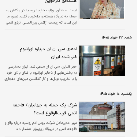
هسته‌ای دارخوین
ايسنا:
سخنگوی وزارت خارجه روسیه در واکنش به
حمله به نیروگاه هسته‌ای دارخوین گفت: تصور ما
این است که ریاست آژانس بین‌المللی انرژی اتمی
به آنچه رخ داده، توجه کرده و ارزیابی بی‌طرفانه‌ای
از این حادثه ارائه خواهد داد.
شنبه، ۲۳ خرداد ۱۴۰۵
ادعای سی ان ان درباره اورانیوم
غنی‌شده ایران
خبر آنلاین:
سی ان ان مدعی شد: ایران دسترسی
به بخش‌هایی از ذخایر اورانیوم با غنای بالای خود
را با تخریب تونل‌ها و کار گذاشتن مین‌های انفجاری
در اطراف ورودی‌ها مسدود کرده است.
یکشنبه، ۱۰ خرداد ۱۴۰۵
شوک یک حمله به جهانیان/ فاجعه
اتمی قریب‌الوقوع است؟
مهر:
مدیرعامل شرکت روس اتم روسیه درباره وقوع
فاجعه اتمی در نیروگاه زاپوروژیا هشدار داد.