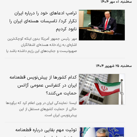
سه‌شنبه، ۰۱ مهر ۱۴۰۴
ترامپ ادعاهای خود را درباره ایران
تکرار کرد/ تاسیسات هسته‌ای ایران را
نابود کردیم
مهر:
رئیس جمهور آمریکا بدون اینکه کوچک‌ترین
اشاره‌ای به زرادخانه هسته‌ای اشغالگران
صهیونیست و جنایت‌های این رژیم داشته باشد یا
حتی در لفظ آنها را محکوم کند، با تکرار ادعاهی
واهی پیشین خود علیه برنامه هسته‌ای صلح آمیز
سه‌شنبه، ۲۵ شهریور ۱۴۰۴
تهران گفت: حامی شماره یک تروریسم نمی‌تواند به
سلاح هسته‌ای دست یابد! تأسیسات هسته‌ای
کدام کشورها از پیش‌نویس قطعنامه
ایران را نابود کردیم.
ایران در کنفرانس عمومی آژانس
حمایت می‌کنند؟
ايسنا:
نمایندگی ایران در وین اعلام کرد که برآوردها
حاکی از حمایت کشورهای مستقل از این
پیش‌نویس ایران است.
توئیت مهم بقایی درباره قطعنامه