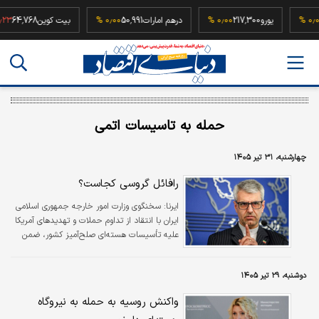
52,5
۰٫۰۰ %
یورو
217,300
۰٫۰۰ %
درهم امارات
50,991
۰٫۰۰ %
بیت کوین
,768
حمله به تاسیسات اتمی
چهارشنبه، ۳۱ تیر ۱۴۰۵
رافائل گروسی کجاست؟
ایرنا:
سخنگوی وزارت امور خارجه جمهوری اسلامی
ایران با انتقاد از تداوم حملات و تهدیدهای آمریکا
علیه تأسیسات هسته‌ای صلح‌آمیز کشور، ضمن
طرح این پرسش که «رافائل گروسی کجاست؟»،
سکوت مدیرکل آژانس بین‌المللی انرژی اتمی در
دوشنبه، ۲۹ تیر ۱۴۰۵
قبال این اقدامات را مورد انتقاد قرار داد.
واکنش روسیه به حمله به نیروگاه