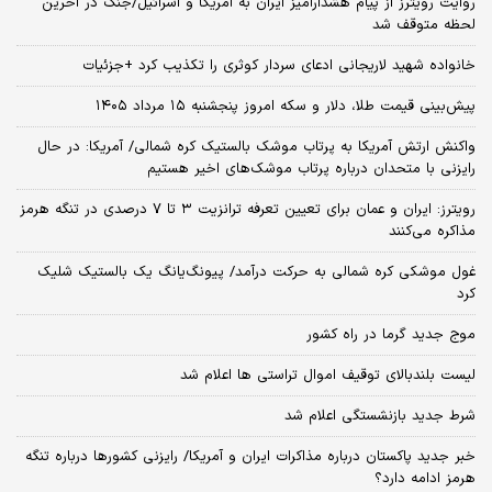
روایت رویترز از پیام هشدارآمیز ایران به آمریکا و اسرائیل/جنگ در آخرین
لحظه متوقف شد
خانواده شهید لاریجانی ادعای سردار کوثری را تکذیب کرد +جزئیات
پیش‌بینی قیمت طلا، دلار و سکه امروز پنجشنبه ۱۵ مرداد ۱۴۰۵
واکنش ارتش آمریکا به پرتاب موشک بالستیک کره شمالی/ آمریکا: در حال
رایزنی با متحدان درباره پرتاب موشک‌های اخیر هستیم
رویترز: ایران و عمان برای تعیین تعرفه ترانزیت ۳ تا ۷ درصدی در تنگه هرمز
مذاکره می‌کنند
غول موشکی کره شمالی به حرکت درآمد/ پیونگ‌یانگ یک بالستیک شلیک
کرد
موج جدید گرما در راه کشور
لیست بلندبالای توقیف اموال تراستی ها اعلام شد
شرط جدید بازنشستگی اعلام شد
خبر جدید پاکستان درباره مذاکرات ایران و آمریکا/ رایزنی کشورها درباره تنگه
هرمز ادامه دارد؟