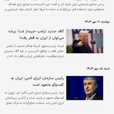
برخی صنایع شیمیایی ایران اشاره کرد و گفت: این تأسیسات و صنایع برای اهداف
صلح‌آمیز مورد استفاده قرار می‌گرفتند و حمله به آن‌ها خطر انتشار مواد شیمیایی و
رادیواکتیو را در پی دارد؛ خطری که هم جان انسان‌ها را تهدید می‌کند و هم
محیط‌زیست را، و ممکن است محدود به مرزهای ایران نباشد وقتی منتشر شوند.
دوشنبه، ۲۱ مهر ۱۴۰۴
گاف جدید ترامپ خبرساز شد/ پیاده
می‌توان از ایران به قطر رفت!
ايسنا:
رئیس‌جمهور آمریکا هنگام تمجید از نقش
خطیر قطر در توافق آتش‌بس در غزه گاف جدیدی
درباره موقعیت جغرافیایی ایران و قطر داد که در
رسانه‌ها و شبکه‌های اجتماعی بازتاب داشته است.
شنبه، ۰۵ مهر ۱۴۰۴
رئیس سازمان انرژی اتمی: ایران به
گفت‌و‌گو متعهد است
ایرنا:
رئیس سازمان انرژی اتمی تاکید کرد: تهران به
گفت‌وگو متعهد و پایبند است و آژانس بین‌المللی
انرژی اتمی باید حملات تجاوزگرانه به مراکز صلح
آمیز هسته‌ای ایران را محکوم می‌کرد.