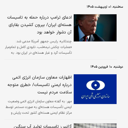
سه‌شنبه، ۰۱ اردیبهشت ۱۴۰۵
ادعای ترامپ درباره حمله به تاسیسات
هسته‌ای ایران/ بیرون کشیدن بقایای
آن دشوار خواهد بود
چندثانیه:
رئیس جمهور آمریکا مدعی شد:
«عملیات چکش نیمه‌شب، نابودی کامل و تمام‌عیار
تأسیسات گرد و غبار هسته‌ای در ایران بود. به
همین خاطر، بیرون کشیدن [بقایای] آن فرایندی
طولانی و دشوار خواهد بود.»
دوشنبه، ۱۰ فروردین ۱۴۰۵
اظهارات معاون سازمان انرژی اتمی
درباره ایمنی تاسیسات/ خطری متوجه
سلامت مردم نیست
مهر:
به گفته معاون سازمان انرژی اتمی وضعیت
ایمنی تأسیسات هسته‌ای به صورت مستمر توسط
مرکز نظام ایمنی هسته‌ای کشور تحت پایش و
ارزیابی دقیق قرار دارد.
آژانس: تاسیسات تولید آب سنگین