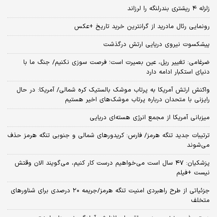
زلزله ۴ ریشتری بندرلنگه را لرزاند
رونمایی رئال مادرید از گرانترین خرید تاریخ +عکس
پیشکسوت نیروی دریایی ارتش درگذشت
ضرغامی: تغییر ریل، عین بصیرت است؛ فرصت سوزی نکنیم/ جنگ ما با
دنیای استکبار ادامه دارد
واکنش ارتش آمریکا به پرتاب موشک بالستیک کره شمالی/ آمریکا: در حال
رایزنی با متحدان درباره پرتاب موشک‌های اخیر هستیم
میزبانی آمریکا از مجمع انرژی هسته‌ای دریایی
ترتیبات جدید تنگه هرمز/ فارس: کریدورهای شمالی و جنوبی تنگه هرمز حذف
می‌شوند
پزشکیان: ۴۷ سال است می‌خواهیم درست کار کنیم، می‌گویند الان وقتش
نیست +فیلم
جزئیاتی از طرح راهبردی امنیت تنگه هرمز/جریمه ۲۰ درصدی برای شناورهای
متخلف