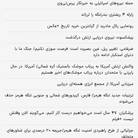
حمله نیروهای اسرائیلی به خبرنگار پرس‌تی‌وی
زلزله ۴ ریشتری بندرلنگه را لرزاند
رونمایی رئال مادرید از گرانترین خرید تاریخ +عکس
پیشکسوت نیروی دریایی ارتش درگذشت
ضرغامی: تغییر ریل، عین بصیرت است؛ فرصت سوزی نکنیم/ جنگ ما با
دنیای استکبار ادامه دارد
واکنش ارتش آمریکا به پرتاب موشک بالستیک کره شمالی/ آمریکا: در حال
رایزنی با متحدان درباره پرتاب موشک‌های اخیر هستیم
میزبانی آمریکا از مجمع انرژی هسته‌ای دریایی
ترتیبات جدید تنگه هرمز/ فارس: کریدورهای شمالی و جنوبی تنگه هرمز حذف
می‌شوند
پزشکیان: ۴۷ سال است می‌خواهیم درست کار کنیم، می‌گویند الان وقتش
نیست +فیلم
جزئیاتی از طرح راهبردی امنیت تنگه هرمز/جریمه ۲۰ درصدی برای شناورهای
متخلف