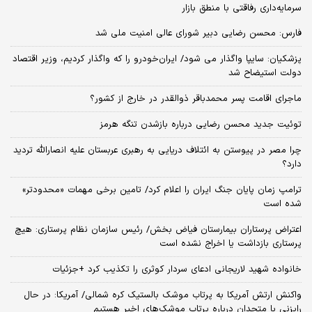
سرمایه‌داری رفاقتی با منطق بازار
فارس: محسن رضایی دبیر شورای عالی امنیت ملی شد
پزشکیان: سایپا واگذار می شود/ ایران‌خودرو را که واگذار کردیم، وزیر اقتصاد
دولت استیضاح شد
ماجرای اقامت پسر محمدباقر ذوالقدر در خارج از کشور؟
توئیت جدید محسن رضایی درباره بازشدن تنگه هرمز
چرا مصر در پیوستن به ائتلاف دریایی به رهبری عربستان علیه انصارالله تردید
دارد؟
ترامپ زمان پایان جنگ ایران را اعلام کرد/ تامین برخی مهمات «محدودتر»
شده است
اعتراض پرستاران بیمارستان فیاض بخش/ رئیس سازمان نظام پرستاری: هیچ
پرستاری بازداشت یا اخراج نشده است
خانواده شهید لاریجانی ادعای سردار کوثری را تکذیب کرد +جزئیات
واکنش ارتش آمریکا به پرتاب موشک بالستیک کره شمالی/ آمریکا: در حال
رایزنی با متحدان درباره پرتاب موشک‌های اخیر هستیم