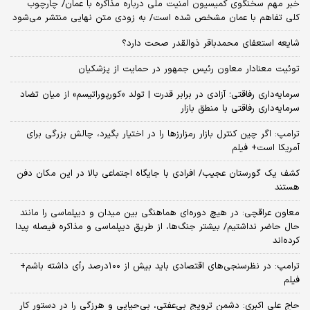
خبر مهم سخنگوی کمیسیون امنیت ملی درباره مذاکره با عمان/ چارچوب
کلی تفاهم با عمان مشخص شده است/ به زودی متن نهایی منتشر می‌شود
شایعه استعفای محمدباقر ذوالقدر صحت دارد؟
توئیت معنادار معاون رئیس جمهور در حمایت از پزشکیان
سرمایه‌داری رفاقتی؛ آزادی در برابر قدرت | تولد «کورپوراتیسم» از میان تضاد
سرمایه‌داری رفاقتی با منطق بازار
ترامپ: اگر چین کنترل بازار رمزارزها را در اختیار بگیرد، چالش بزرگی برای
آمریکا است+ فیلم
کشف یک گورستان عجیب/ افرادی با جایگاه اجتماعی بالا در این مکان دفن
هستند
معاون عراقچی: در هیچ دوره‌ای هماهنگی بین میدان و دیپلماسی را مانند
حال حاضر نداشتیم/ بیشتر جنگ‌ها، از طریق دیپلماسی و مذاکره فیصله پیدا
کرده‌اند
ترامپ: در نظرسنجی‌های اقتصادی باید بیش از ۱۰۰درصد رأی داشته باشم+
فیلم
حاج علی اکبری: دشمن ترویج بی‌عفتی، بی‌حیایی و هرزگی را در دستور کار