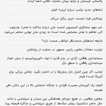
پاکستان، عربستان و ترکیه پیمان مشترک دفاعی امضا کردند
ادعاهای جدید ترامپ درباره ایران+ فیلم
پزشکیان فردا نشست خبری برگزار می‌کند
خبر مهم سخنگوی کمیسیون امنیت ملی درباره مذاکره با عمان/ چارچوب
کلی تفاهم با عمان مشخص شده است/ به زودی متن نهایی منتشر می‌شود
شایعه استعفای محمدباقر ذوالقدر صحت دارد؟
توئیت معنادار معاون رئیس جمهور در حمایت از پزشکیان
سرمایه‌داری رفاقتی؛ آزادی در برابر قدرت | تولد «کورپوراتیسم» از میان تضاد
سرمایه‌داری رفاقتی با منطق بازار
ترامپ: اگر چین کنترل بازار رمزارزها را در اختیار بگیرد، چالش بزرگی برای
آمریکا است+ فیلم
کشف یک گورستان عجیب/ افرادی با جایگاه اجتماعی بالا در این مکان دفن
هستند
معاون عراقچی: در هیچ دوره‌ای هماهنگی بین میدان و دیپلماسی را مانند
حال حاضر نداشتیم/ بیشتر جنگ‌ها، از طریق دیپلماسی و مذاکره فیصله پیدا