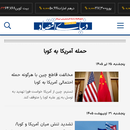
52
۰٫۰۰ %
یورو
217,300
۰٫۰۰ %
درهم امارات
50,991
۰٫۰۰ %
بیت کوین
64,768
حمله آمریکا به کوبا
پنجشنبه، ۲۵ تیر ۱۴۰۵
مخالفت قاطع چین با هرگونه حمله
احتمالی آمریکا به کوبا
تسنیم:
​چین از آمریکا خواست فورا تهدید به
توسل به زور علیه کوبا را متوقف کند.
پنجشنبه، ۳۱ اردیبهشت ۱۴۰۵
تشدید تنش میان آمریکا و کوبا/