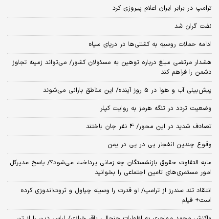
ترامپ در برابر ایران اعلام پیروزی کرد
نفت گران شد
ادامه حملات روسیه به کشتی‌ها در دریای سیاه
هشدار مرتضی مبلغ درباره توهین به مسئولان کشور/ می‌تواند زمینه تجاوز
دشمن را فراهم کند
پیش‌بینی آب و هوا در 5 روز آینده/ این مناطق بارانی می‌شوند
وضعیت تردد در تنگه هرمز به روایت کپلر
تصادف شدید در این محور/ 4 نفر جان باختند
وقوع چندین انفجار پی در پی در یمن
مابه التفاوت حقوق بازنشستگان چه زمانی پرداخت می‌شود؟/ پاسخ مدیرکل
امور مستمری‌های تامین اجتماعی را بخوانید
انتقاد تند سندرز از ترامپ/ او قدرت را وسیله چپاول و ثروت‌اندوزی کرده
است+ فیلم
واکنش محمد مهاجری به اظهارات جنجالی باقر خرازی/ لباس دین را از تن