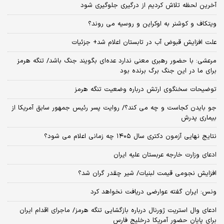
آخرین لحظه تلاش کردیم از درگیری جلوگیری شود
ویتکاف و کوشنر به اوکراین و روسیه می روند؟
علت افزایش قبوض آب در تابستان اعلام شد+ جزئیات
مرعشی: با حضور رهبری معنی ندارد عده‌ای بگویند جنگ باشد/ تنگه هرمز
برای ما در این جنگ برگ برنده بود
توضیحات سخنگوی ارتش درباره وضعیت تنگه هرمز
جو بایدن کجاست و چه می کند؟/ روایت پسر رئیس جمهور سابق آمریکا از
بیماری پدرش
نتایج نهایی آزمون دکتری سال ۱۴۰۵ چه زمانی اعلام می شود؟
ادعای وزارت خارجه عربستان علیه ایران
افزایش نجومی قیمت لبنیات/ شیر چقدر گران شد؟
ونس: ایران گفته عوارضی دریافت نخواهد کرد
ادعای وال استریت ژورنال درباره بازگشایی تنگه هرمز/ ماجرای اقدام ایران
برای پایان حضور آمریکا درخلیج فارس