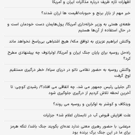
اظهارات تازه ظریف درباره مذاکرات ایران و آمریکا
خبر مهم از بازار برنج و حبوبات/قیمت ها ارزان شدند؟
طعنه‌ی‌ همتی به وزیر خزانه‌داری آمریکا/ پول‌هایمان دست خودمان است و
در حال استفاده از آن‌ها هستیم
واکنش ابراهیم عزیزی به توافق مکه/ هیچ اشتباهی بی‌پاسخ نخواهد ماند
راه‌حل روسیه برای پایان جنگ ایران و آمریکا/ اولیانوف چه پیشنهادی مطرح
کرد؟
واکنش روسیه به حضور نظامی ناتو در دریای سیاه/ خطر درگیری مستقیم
اوج گرفت
اگر جلیلی رئیس جمهور می شد، چه اتفاقی می افتاد؟/ رشیدی کوچی: تا
آخرین لحظه تلاش کردیم از درگیری جلوگیری شود
ویتکاف و کوشنر به اوکراین و روسیه می روند؟
علت افزایش قبوض آب در تابستان اعلام شد+ جزئیات
مرعشی: با حضور رهبری معنی ندارد عده‌ای بگویند جنگ باشد/ تنگه هرمز
برای ما در این جنگ برگ برنده بود