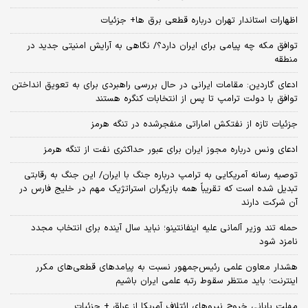
اظهارات استاندار تهران درباره قطعی برق ها+ جزئیات
توافق مکه چه پیامی برای ایران دارد؟/ نگاهی به آرایش امنیتی جدید در
منطقه
ادعای گاردین: مقامات ایرانی در حال بررسی راهبردی برای به تعویق انداختن
توافق با دولت ترامپ تا پس از انتخابات کنگره هستند
جزئیات تازه از نفتکش اماراتی منفجرشده در تنگه هرمز
ادعای ونس درباره مجوز ایران برای عبور حداکثری نفت از تنگه هرمز
توصیه رسانه آمریکایی به ترامپ درباره جنگ با ایران/ این جنگ به رقابتی
تبدیل شده است که تقریباً همه بازیگران استراتژیک مهم در خلیج فارس در
آن شرکت دارند
حمله تند وزیر آلمانی علیه اینفانتینو؛ نباید سال آینده برای انتخاب مجدد
نامزد شود
هشدار معاون علمی رئیس‌جمهور نسبت به پیامدهای قطعی‌های مکرر
اینترنت؛ باید منتظر سقوط رتبه علمی ایران باشیم
مهلت پایانی خروج نیروهای ائتلاف آمریکا از عراق + جزئیات