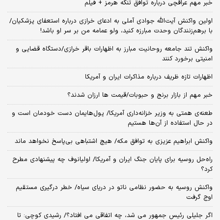
خبر مهم عراقچی درباره توافق تنگه هرمز + فیلم
اولین واکنش آیت‌الله جوادی آملی به ادعای خرازی درباره استعفای پزشکیان/
با برهم‌زنندگان وحدت مبارزه کنید، ولو عمامه من بر سر او باشد!
واکنش تند جامعه روحانیت مبارز به اظهارات باقر خرازی/دستگاه قضایی و
امنیتی برخورد کنند
اظهارات تازه ظریف درباره مذاکرات ایران و آمریکا
خبر مهم از بازار برنج و حبوبات/قیمت ها ارزان شدند؟
طعنه‌ی‌ همتی به وزیر خزانه‌داری آمریکا/ پول‌هایمان دست خودمان است و
در حال استفاده از آن‌ها هستیم
واکنش ابراهیم عزیزی به توافق مکه/ هیچ اشتباهی بی‌پاسخ نخواهد ماند
راه‌حل روسیه برای پایان جنگ ایران و آمریکا/ اولیانوف چه پیشنهادی مطرح
کرد؟
واکنش روسیه به حضور نظامی ناتو در دریای سیاه/ خطر درگیری مستقیم
اوج گرفت
اگر جلیلی رئیس جمهور می شد، چه اتفاقی می افتاد؟/ رشیدی کوچی: تا