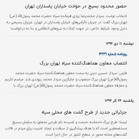
حضور محدود بسیج در حوادث خیابان پاسداران تهران
انتخاب نوشت:
سردار محمدرضا یزدی فرمانده سپاه حضرت محمد رسول‌الله (ص)
تهران بزرگ گفت: در جریان ناآرامی‌های خیابان پاسداران در تهران، عزیزان بسیجی به
دلیل وجود شرایط خاص، در جهت کمک به نیروهای انتظامی و بنا به درخواست
آنها تا حدود کمی وارد صحنه شدند.
دوشنبه، ۱۱ دی ۱۳۹۶
روزنامه شماره ۴۲۳۱
انتصاب معاون هماهنگ‌کننده سپاه تهران بزرگ
فارس:
سردار حسین دینی به سمت معاون هماهنگ‌کننده سپاه حضرت محمد
رسول‌الله(ص) تهران بزرگ منصوب و جایگزین سردار محمد ریوندی شد. مراسم تکریم
و معارفه معاون هماهنگ‌کننده سپاه حضرت محمد رسول‌الله(ص) تهران بزرگ با
حضور سردار سرتیپ پاسدار جمال آبرومند معاون هماهنگ‌کننده سپاه برگزار شد.
یکشنبه، ۲۶ آذر ۱۳۹۶
جزئیاتی جدید از طرح گشت‌ های محلی سپاه
ايسنا:
طرح بزرگ «حماسه خدمت و امنیت» نام طرحی متعلق به سازمان بسیج
مستضعقین است که با هدف پیشگیری از سرقت و ایجاد امنیت برای مردم در قالب
گشت‌های محله محور در سطح کشور در حال اجرا است.