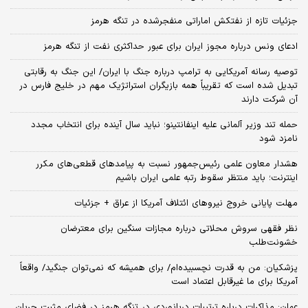
جزئیات تازه از نفتکش اماراتی منفجرشده در تنگه هرمز
ادعای ونس درباره مجوز ایران برای عبور حداکثری نفت از تنگه هرمز
توصیه رسانه آمریکایی به ترامپ درباره جنگ با ایران/ این جنگ به رقابتی
تبدیل شده است که تقریباً همه بازیگران استراتژیک مهم در خلیج فارس در
آن شرکت دارند
حمله تند وزیر آلمانی علیه اینفانتینو؛ نباید سال آینده برای انتخاب مجدد
نامزد شود
هشدار معاون علمی رئیس‌جمهور نسبت به پیامدهای قطعی‌های مکرر
اینترنت؛ باید منتظر سقوط رتبه علمی ایران باشیم
مهلت پایانی خروج نیروهای ائتلاف آمریکا از عراق + جزئیات
نظر فقهی سروش محلاتی درباره مجازات سنگین برای معترضان
خشونت‌طلب
پزشکیان: من به قدرت نچسبیده‌ام/ برای همیشه که نمی‌توان جنگید/ واقعاً
آمریکا برای ما غیرقابل اعتماد است
عمان: مذاکرات درباره ترتیبات دریانوردی در تنگه هرمز در فضای مثبت جریان