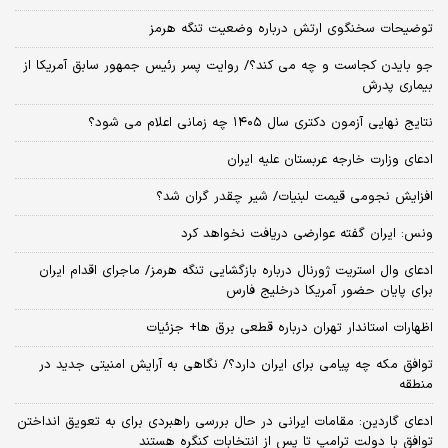
توضیحات سخنگوی ارتش درباره وضعیت تنگه هرمز
جو بایدن کجاست و چه می کند؟/ روایت پسر رئیس جمهور سابق آمریکا از
بیماری پدرش
نتایج نهایی آزمون دکتری سال ۱۴۰۵ چه زمانی اعلام می شود؟
ادعای وزارت خارجه عربستان علیه ایران
افزایش نجومی قیمت لبنیات/ شیر چقدر گران شد؟
ونس: ایران گفته عوارضی دریافت نخواهد کرد
ادعای وال استریت ژورنال درباره بازگشایی تنگه هرمز/ ماجرای اقدام ایران
برای پایان حضور آمریکا درخلیج فارس
اظهارات استاندار تهران درباره قطعی برق ها+ جزئیات
توافق مکه چه پیامی برای ایران دارد؟/ نگاهی به آرایش امنیتی جدید در
منطقه
ادعای گاردین: مقامات ایرانی در حال بررسی راهبردی برای به تعویق انداختن
توافق با دولت ترامپ تا پس از انتخابات کنگره هستند