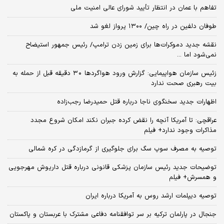
تفاهم با عمان در انتظار تأیید شورای عالی امنیت ملی
طوفان دلفین در راه چین/ ۱۳۰۰ پرواز لغو شد
نقشه جدید دموکرات‌ها برای زمین زدن ترامپ/ رئیس جمهور استیضاح
نمی‌شود اما ...
زئیس سازمان هواپیمایی: گزارش ورود هواگردها ٣٠ دقیقه قبل از حمله به
بیت رهبری صحت ندارد
اظهارات جدید سخنگوی ناجا درباره قتل حمیدرضا رجب‌زاده
عراقچی: تا آمریکا آنچه را نقض کرده جبران نکند امکان شروع مجدد
مذاکرات وجود ندارد+ فیلم
توصیه به مصرف سوپ سگ برای جلوگیری از گرمازدگی در کره شمالی
توضیحات جدید رئیس سازمان پزشکی قانونی درباره قتل داریوش مهرجویی
و همسرش+ فیلم
توصیه دیپلمات ارشد روس به آمریکا درباره ایران
جنجال در پارلمان ترکیه بر سر توافقنامه دفاعی مشترک با عربستان و پاکستان