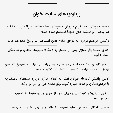
پربازدیدهای سایت خوان
محمد قوچانی: عبدالکریم سروش همچنان نسخه قناعت و پاکسازی دانشگاه
می‌پیچد | او تسلیم موج نئومارکسیسم شده است
واکنش ابراهیم عزیزی به توافق مکه/ هیچ اشتباهی بی‌پاسخ نخواهد ماند
ادعای محمدباقر خرازی پس از احضار به دادگاه؛ کلیپ‌ها جعلی و ساختگی
است +فیلم
ادعای گاردین: مقامات ایرانی در حال بررسی راهبردی برای به تعویق انداختن
توافق با دولت ترامپ تا پس از انتخابات کنگره هستند
اولین واکنش آیت‌الله جوادی آملی به ادعای خرازی درباره استعفای پزشکیان/
با برهم‌زنندگان وحدت مبارزه کنید، ولو عمامه من بر سر او باشد!
عراقچی: پذیرش کنوانسیون دریای خرز از سوی ایران، منوط به تصویب
مجلس است
حاجی دلیگانی: مجلس اجازه تصویب کنوانسیون دریای خزر را نمی‌دهد