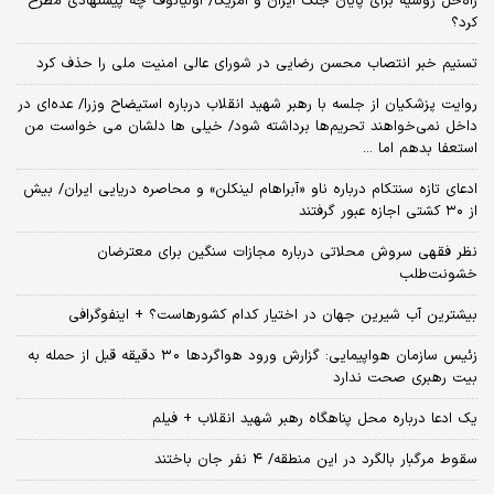
راه‌حل روسیه برای پایان جنگ ایران و آمریکا/ اولیانوف چه پیشنهادی مطرح
کرد؟
تسنیم خبر انتصاب محسن رضایی در شورای عالی امنیت ملی را حذف کرد
روایت پزشکیان از جلسه با رهبر شهید انقلاب درباره استیضاح وزرا/ عده‌ای در
داخل نمی‌خواهند تحریم‌ها برداشته شود/ خیلی ها دلشان می خواست من
استعفا بدهم اما ...
ادعای تازه سنتکام درباره ناو «آبراهام لینکلن» و محاصره دریایی ایران/ بیش
از ۳۰ کشتی اجازه عبور گرفتند
نظر فقهی سروش محلاتی درباره مجازات سنگین برای معترضان
خشونت‌طلب
بیشترین آب شیرین جهان در اختیار کدام کشورهاست؟ + اینفوگرافی
زئیس سازمان هواپیمایی: گزارش ورود هواگردها ٣٠ دقیقه قبل از حمله به
بیت رهبری صحت ندارد
یک ادعا درباره محل پناهگاه‌ رهبر شهید انقلاب + فیلم
سقوط مرگبار بالگرد در این منطقه/ ۴ نفر جان باختند