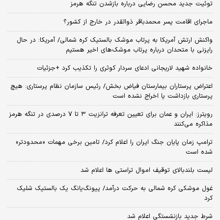
توئیت جدید محسن رضایی درباره بازشدن تنگه هرمز
ماجرای اقامت پسر محمدباقر ذوالقدر در خارج از کشور؟
واکنش ارتش آمریکا به پرتاب موشک بالستیک کره شمالی/ آمریکا: در حال
رایزنی با متحدان درباره پرتاب موشک‌های اخیر هستیم
خانواده شهید لاریجانی ادعای سردار کوثری را تکذیب کرد +جزئیات
اعتراض پرستاران بیمارستان فیاض بخش/ رئیس سازمان نظام پرستاری: هیچ
پرستاری بازداشت یا اخراج نشده است
رویترز: ایران و عمان برای تعیین تعرفه ترانزیت ۳ تا ۷ درصدی در تنگه هرمز
مذاکره می‌کنند
ترامپ زمان پایان جنگ ایران را اعلام کرد/ تامین برخی مهمات «محدودتر»
شده است
لیست بلندبالای توقیف اموال تراستی ها اعلام شد
غول موشکی کره شمالی به حرکت درآمد/ پیونگ‌یانگ یک بالستیک شلیک
کرد
شرط جدید بازنشستگی اعلام شد