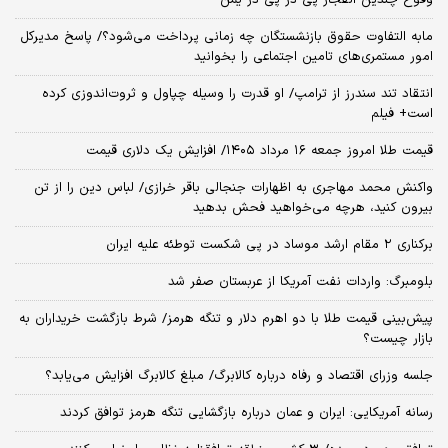
وقوع چندین انفجار پی در پی در یمن
مابه التفاوت حقوق بازنشستگان چه زمانی پرداخت می‌شود؟/ پاسخ مدیرکل
امور مستمری‌های تامین اجتماعی را بخوانید
انتقاد تند سندرز از ترامپ/ او قدرت را وسیله چپاول و ثروت‌اندوزی کرده
است+ فیلم
قیمت طلا امروز جمعه ۱۶ مرداد ۱۴۰۵/ افزایش یک دلاری قیمت
واکنش محمد مهاجری به اظهارات جنجالی باقر خرازی/ لباس دین را از تن
بیرون کنید، هرچه می‌خواهید فحش بدهید
برکناری ۲ مقام‌ ارشد موساد در پی شکست توطئه علیه ایران
بلومبرگ: واردات نفت آمریکا از عربستان صفر شد
پیش‌بینی قیمت طلا با دو اهرم دلار و تنگه هرمز/ شرط بازگشت خریداران به
بازار چیست؟
جلسه وزرای اقتصاد و رفاه درباره کالابرگ/ مبلغ کالابرگ افزایش می‌یابد؟
رسانه آمریکایی: ایران و عمان درباره بازگشایی تنگه هرمز توافق کردند