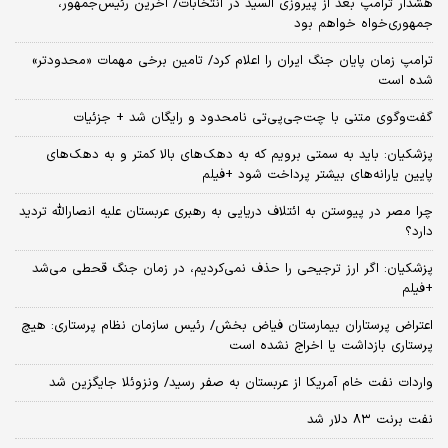
هشدار ترامپ بعد از پیروزی السید در انتخابات/ آخرین رئیس‌جمهور،
جمهوری‌خواه خواهم بود
ترامپ زمان پایان جنگ ایران را اعلام کرد/ تامین برخی مهمات «محدودتر»
شده است
گفت‌وگوی متنی با چت‌جی‌پی‌تی نامحدود و رایگان شد + جزئیات
پزشکیان: باید به سمتی برویم که به دهک‌های بالا کمتر و به دهک‌های
پایین یارانه‌های بیشتر پرداخت شود +فیلم
چرا مصر در پیوستن به ائتلاف دریایی به رهبری عربستان علیه انصارالله تردید
دارد؟
پزشکیان: اگر ارز ترجیحی را حذف نمی‌کردیم، در زمان جنگ قحطی می‌شد
+فیلم
اعتراض پرستاران بیمارستان فیاض بخش/ رئیس سازمان نظام پرستاری: هیچ
پرستاری بازداشت یا اخراج نشده است
واردات نفت خام آمریکا از عربستان به صفر رسید/ ونزوئلا جایگزین شد
نفت برنت ۸۳ دلار شد