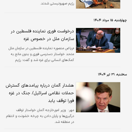
رژیم صهیونیستی شدند.
چهارشنبه، ۱۵ مرداد ۱۴۰۴
درخواست فوری نماینده فلسطین در
سازمان ملل در خصوص غزه
​«ریاض منصور» نماینده فلسطین در سازمان ملل
متحد خواستار دسترسی فوری و بدون مانع به
کمک‌های انسانی برای غزه شد و گفت: رژیم
صهیونیستی باید به‌طور کامل از نوار غزه
عقب‌نشینی کند.
سه‌شنبه، ۳۱ تیر ۱۴۰۴
هشدار آلمان درباره پیامدهای گسترش
حملات نظامی اسرائیل/ جنگ در غزه
فورا توقف یابد
مهر:
​ وزیر امورخارجه آلمان خواستار توقف
درگیری‌ها و پایان دادن به چرخه خشونت و انتقام
در منطقه شد.