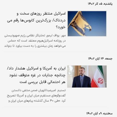
یکشنبه، ۰۵ آذر ۱۴۰۲
اسرائیل منتظر روزهای سخت و
دردناک/ بزرگ‌ترین کابوس‌ها رقم می
خورد؟
مهر:
یواف لیمور تحلیلگر نظامی رژیم صهیونیستی
در روزنامه اسرائیل‌هیوم معتقد است که حماس
می‌خواهد زمان بیشتری را به دست بیاورد تا بتواند
اهداف خود را از طریق طولانی‌تر کردن مدت
آتش‌بس محقق سازد.
جمعه، ۲۶ آبان ۱۴۰۲
ایران به آمریکا و اسرائیل هشدار داد/
چنانچه جنایات در غزه متوقف نشود
هر احتمالی قابل بررسی است
تسنیم:
امیرعبداللهیان ضمن منتفی دانستن
گفت‌وگوهای مستقیم میان ایران و آمریکا تصریح
کرد: «طی ۴۰ سال گذشته پیام‌های میان ایران و
امریکا از طریق سفارت سوئیس در تهران به عنوان
حافظ منافع آمریکا رد و بدل شده است.»
سه‌شنبه، ۰۹ آبان ۱۴۰۲