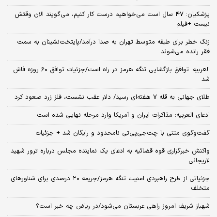
پزشکیان: ۴۷ سال است می‌خواهیم درست کار کنیم، می‌گویند الان وقتش
نیست +فیلم
زنگ خطر برای طبقه متوسط تهران به صدا درآمد/پایتخت‌نشینان به سمت
فقر رانده می‌شوند
العربیه: توافق بازگشایی تنگه هرمز در راه است/جزئیات توافق ۶۰ روزه فاش
شد
طلای جهانی به قله ۷ هفته‌ای رسید/ دلار عقب نشست، فلز زرد صعود کرد
ادعای العربیه: مذاکرات ایران و آمریکا وارد مرحله نهایی شده است
گفت‌وگوی متنی با چت‌جی‌پی‌تی نامحدود و رایگان شد + جزئیات
واکنش خبرگزاری قوه قضائیه به ادعای یک نماینده مجلس درباره ترور شهید
لاریجانی
جزئیاتی از طرح راهبردی امنیت تنگه هرمز/جریمه ۲۰ درصدی برای شناورهای
متخلف
شهباز شریف امروز راهی عربستان می‌شود/در ریاض چه خبر است؟