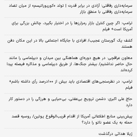
سرمایه‌داری رفاقتی؛ آزادی در برابر قدرت | تولد «کورپوراتیسم» از میان تضاد
سرمایه‌داری رفاقتی با منطق بازار
ترامپ: اگر چین کنترل بازار رمزارزها را در اختیار بگیرد، چالش بزرگی برای
آمریکا است+ فیلم
کشف یک گورستان عجیب/ افرادی با جایگاه اجتماعی بالا در این مکان دفن
هستند
معاون عراقچی: در هیچ دوره‌ای هماهنگی بین میدان و دیپلماسی را مانند
حال حاضر نداشتیم/ بیشتر جنگ‌ها، از طریق دیپلماسی و مذاکره فیصله پیدا
کرده‌اند
ترامپ: در نظرسنجی‌های اقتصادی باید بیش از ۱۰۰درصد رأی داشته باشم+
فیلم
حاج علی اکبری: دشمن ترویج بی‌عفتی، بی‌حیایی و هرزگی را در دستور کار
دارد
پیش‌بینی منابع اطلاعاتی آمریکا از اقدام قریب‌الوقوع پوتین/ روسیه قصد
حمله به یک عضو ناتو را دارد؟
ژیلا هدائی درگذشت