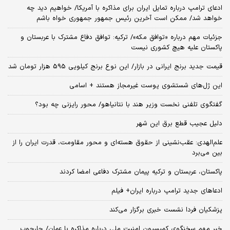
ادعای ترامپ درباره تمایل ایران برای مذاکره با آمریکا/ خواهیم دید چه
خواهد شد/ ممکن است آخرین رئیس‌ جمهور جمهوری خواه باشم
جزئیات مهم درباره «توافق مکه»/ ترکیه‌: توافق دفاع مشترک با عربستان و
پاکستان علیه هیچ کشوری نیست
قیمت جدید برنج ایرانی در بازار/ این نوع برنج کیلویی 595 هزار تومان شد
این ژل‌های شستشوی پوست غیرمجاز هستند + اسامی
گفتگوی تلفنی نخست وزیر هند با نتانیاهو/ محور رایزنی چه بود؟
دلیل عجیب قطع برق این شهر
علم‌الهدی: عقب‌نشینی از حقوق هسته‌ای و محور مقاومت، قدرت ایران را از
بین می‌برد
پاکستان، عربستان و ترکیه پیمان مشترک دفاعی امضا کردند
ادعاهای جدید ترامپ درباره ایران+ فیلم
پزشکیان فردا نشست خبری برگزار می‌کند
خبر مهم سخنگوی کمیسیون امنیت ملی درباره مذاکره با عمان/ چارچوب