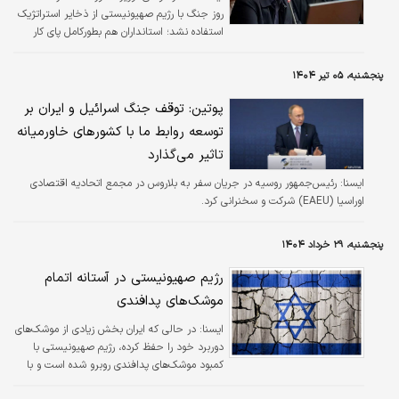
روز جنگ با رژیم صهیونیستی از ذخایر استراتژیک
استفاده نشد؛ استانداران هم بطورکامل پای کار
بودند.
پنجشنبه، ۰۵ تیر ۱۴۰۴
پوتین: توقف جنگ اسرائیل و ایران بر
توسعه روابط ما با کشورهای خاورمیانه
تاثیر می‌گذارد
ايسنا:
رئیس‌جمهور روسیه در جریان سفر به بلاروس در مجمع اتحادیه اقتصادی
اوراسیا (EAEU) شرکت و سخنرانی کرد.
پنجشنبه، ۲۹ خرداد ۱۴۰۴
رژیم صهیونیستی در آستانه اتمام
موشک‌های پدافندی
ايسنا:
در حالی که ایران بخش زیادی از موشک‌های
دوربرد خود را حفظ کرده، رژیم صهیونیستی با
کمبود موشک‌های پدافندی روبرو شده است و با
توجه به برتری راهبردی ایران در جنگ فرسایشی،