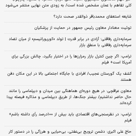
کلی تفاهم با عمان مشخص شده است/ به زودی متن نهایی منتشر می‌شود
شایعه استعفای محمدباقر ذوالقدر صحت دارد؟
توئیت معنادار معاون رئیس جمهور در حمایت از پزشکیان
سرمایه‌داری رفاقتی؛ آزادی در برابر قدرت | تولد «کورپوراتیسم» از میان تضاد
سرمایه‌داری رفاقتی با منطق بازار
ترامپ: اگر چین کنترل بازار رمزارزها را در اختیار بگیرد، چالش بزرگی برای
آمریکا است+ فیلم
کشف یک گورستان عجیب/ افرادی با جایگاه اجتماعی بالا در این مکان دفن
هستند
معاون عراقچی: در هیچ دوره‌ای هماهنگی بین میدان و دیپلماسی را مانند
حال حاضر نداشتیم/ بیشتر جنگ‌ها، از طریق دیپلماسی و مذاکره فیصله پیدا
کرده‌اند
ترامپ: در نظرسنجی‌های اقتصادی باید بیش از 100درصد رأی داشته باشم+
فیلم
حاج علی اکبری: دشمن ترویج بی‌عفتی، بی‌حیایی و هرزگی را در دستور کار