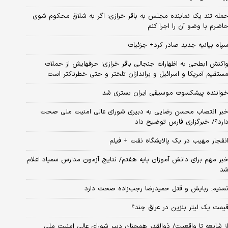
مله تند یک نماینده مجلس به باقر خرازی: اگر به شلاق محکوم شوی
اضرم با وضو آن را اجرا کنم
پاه بیانیه جدید صادر کرد+ جزئیات
اکنش ابطحی به اظهارات جنجالی باقر خرازی؛ حرفهایش از حملات
ستقیم آمریکا و اسرائیل و براندازان تلختر و حتی خطرناکتر است
واننده پیشکسوت موسیقی ایران بستری شد
بر انتصاب محسن رضایی به دبیری شورای عالی امنیت ملی صحت
ارد؟/ خبرگزاری فارس توضیح داد
نفجار مهیب در یک پالایشگاه نفت + فیلم
بر مهم برای دانش آموزان پایه هفتم/ نتایج آزمون مدارس سمپاد اعلام
د
سنیم: ربایش و قتل حمیدرضا رجب‌زاده صحت دارد
یمت یک لیتر بنزین در عراق چند؟
ز شایعه تا واقعیت/ ذوالقدر همچنان دبیر شورای ‌عالی امنیت ملی