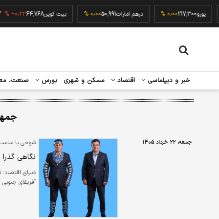
۰٫۰
یورو
217,300
۰٫۰۰ %
درهم امارات
50,991
۰٫۰۰ %
بیت کوین
64,768
۰٫۲۳ %
خبر و دیپلماسی
اقتصاد
مسکن و شهری
بورس
صنعت، مع
جمه
جمعه، ۲۲ خرداد ۱۴۰۵
شوخی با ساعت 
نگاهی گذرا به
دنیای اقتصاد:‌
آفریقای جنوبی د