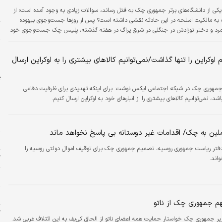
ه یک دانشجو ۱۴نفر را در یکی از دانشگاه‌های برتر جمهوری چک به قتل رساند، سوالات زیادی به وجود آمده است؛ از
خ
به مالکیت اسلحه در این حادثه نقشی داشته است؟ پس از روزها جست‌وجوی بیهوده
ش
ک مرد و دختر نوزادش در جنگلی در شرق پراگ در هفته گذشته، پلیس چک جست‌وجوی خود
شود، متوقف کرد. آنها گفتند که چیزی پیدا نشده بود که «در حال حاضر نشان‌دهنده خطر
ر
اوکراین را تنها گذاشت/نمی‌توانیم کالاهای بیشتری را به اوکراین ارسال
 جمهوری چک در شبکه اجتماعی ایکس نوشت: برای اینکه تهدیدی برای ظرفیت دفاعی
، نمی‌توانیم کالاهای بیشتری را از انبارهای خود به اوکراین ارسال کنیم.
ص
ملین به چک/ اقدامات غیر دوستانه بی پاسخ نخواهد ماند
ج
تر ریاست جمهوری روسیه، تصمیم جمهوری چک برای توقیف اموال دولتی روسیه را
ک
اند.
م
ب
 جمهوری چک از ناتو
ر جمهوری چک خواستار حمایت همه اعضای ناتو از الحاق کی‌یف به این ائتلاف غربی شد.