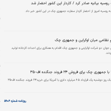
روسیه بیانیه صادر کرد / کاردار این کشور احضار شد
ا
ه روسیه امروز از احضار کاردار سفارت جمهوری چک در این کشور خبر داد.
ا
ع
ح
پ
ح
 نظامی میان اوکراین و جمهوری چک
ج
ن جوان:
دو شرکت اوکراینی و جمهوری چک اقدام به همکاری برای احداث کارخانه تولید
ت
دند.
ا
ع
مهوری چک برای فروش ۲۴ فروند جنگنده اف-۳۵
ت
جمهوری چک روز دوشنبه یک قرارداد ۶.۵ میلیارد دلاری با آمریکا برای خرید۲۴ فروند جنگنده اف-۳۵
ح
و
د
روزنامه شماره ۵۹۰۶
آ