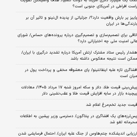
مک یک میلیارد دلاری آمریکا به دولت کلمبیا/ هدف واشینگتن تقویت
است افراطی در آمریکای جنوبی است؟
اییز پر بارش واقعیت دارد؟/ جزئیاتی از پدیده ال‌نینو و تاثیر آن بر
ارندگی‌ها در ایران
تاقی برای تصمیم‌سازی و تصمیم‌گیری درباره پرونده‌های حساس/ شورای
الی امنیت ملی چه اختیاراتی دارد؟
شدار رئیس ستاد مشترک ارتش آمریکا درباره تشدید درگیری با ایران/
مکن است نتیجه معکوس داشته باشد
فشاگری تازه علیه اینفانتینو/ پای معشوقه مخفی و پرداخت پول در
یان است
پیش‌بینی قیمت طلا، دلار و سکه امروز شنبه ۱۷ مرداد ۱۴۰۵/ معادلات
یچیده بازار در سایه افزایش قیمت طلا و عقب‌نشینی دلار
یمت جدید تخم‌مرغ اعلام شد
س‌لرزه‌های یک افشاگری در پنتاگون/ دسترسی وزیر پیشین به اطلاعات
حرمانه لغو شد
رزیابی اندیشکده چتم‌هاوس از جنگ علیه ایران/ احتمال فرسایشی شدن