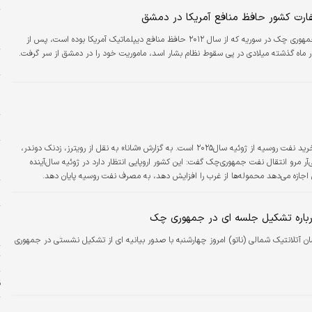
ارت کشور حافظ منافع آمریکا در دمشق
ح
ح
سفارت جمهوری چک در سوریه که از سال ۲۰۱۲ حافظ منافع دیپلماتیک آمریکا بوده است، پس از
اه گذشته میلادی در پی سقوط نظام بشار اسد، ماموریت خود را در دمشق از سر گرفت.
س
و
م
خ
جمهوری‌چک در حال برنامه‌‌‌‌‌‌ریزی برای پایان‌دادن به خرید نفت روسیه از ژوئیه سال‌۲۰۲۵ است. به گزارش «شانا» به نقل از رویترز، زدنک دوندر،
خ
‌‌‌‌‌آر مرو انتقال نفت جمهوری‌چک گفت: این کشور اروپایی انتظار دارد در ژوئیه سال‌آینده
د
اجازه می‌دهد محموله‌‌‌‌‌‌ها از غرب را افزایش دهد، به مصرف نفت روسیه پایان دهد.
ا
 درباره تشکیل جلسه ای در جمهوری چک
خ
ش
ان آتلانتیک شمالی (ناتو) امروز چهارشنبه با صدور بیانیه ای از تشکیل نشستی در جمهوری
ت
ق
ا