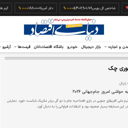
‎−
شاخص کل بورس
5,407,901.78
۰٫۰۰ %
دلار آمریکا
188,000
۰٫۰۰ %
دن و تجارت
بازار دیجیتال
خودرو
باشگاه اقتصاددانان
قیمت‌ها
آرشیو
وری چک
ژنرال
 حواشی امروز جام‌جهانی ۲۰۲۶
 تیم ملی آفریقای جنوبی در بازی افتتاحیه جام با دو گل برابر مکزیک شکست خورد. نمایش
ر این مسابقه بسیار ضعیف بود و انتقادات فراوانی را به دنبال آورد.