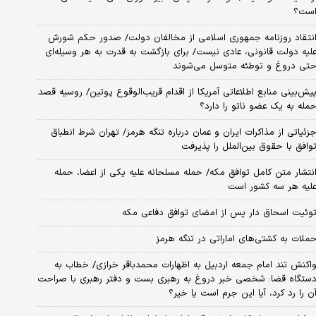
ست؟
نتقاد روزنامه جمهوری اسلامی از مخالفان دولت/ صدور حکم شورش
لیه دولت قانونی، عادی نیست/ برای بازگشت به قدرت به هر وسیله‌ای
تی دروغ و توطئه متوسل می‌شوند
یش‌بینی منابع اطلاعاتی آمریکا از اقدام قریب‌الوقوع پوتین/ روسیه قصد
مله به یک عضو ناتو را دارد؟
زئیاتی از مذاکرات ایران و عمان درباره تنگه هرمز/ تهران شرط انطباق
وافق با حقوق بین‌الملل را پذیرفت
نتشار متن کامل توافق مکه/ حمله مسلحانه علیه یکی از اعضا، حمله
لیه هر سه کشور است
وئیت اسحاق دار پس از امضای توافق دفاعی مکه
ملات به کشتی‌های اماراتی در تنگه هرمز
اکنش تند امام جمعه اردبیل به اظهارات محمدباقر خرازی/ خطاب به
ستگاه قضا: شخصی خبر دروغ به رهبری بست و دفتر رهبری با صراحت
ن را رد کرد، آیا این جرم است یا خیر؟