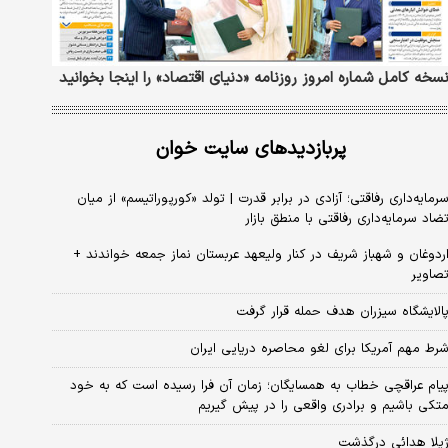
سخه کامل شماره امروز روزنامه «دنیای‌ اقتصاد» را اینجا بخوانید
پربازدیدهای سایت خوان
رمایه‌داری رفاقتی؛ آزادی در برابر قدرت | تولد «کورپوراتیسم» از میان
ضاد سرمایه‌داری رفاقتی با منطق بازار
ردوغان و شهباز شریف در کنار ولیعهد عربستان نماز جمعه خواندند +
صاویر
الایشگاه سیزران هدف حمله قرار گرفت
رط مهم آمریکا برای لغو محاصره دریایی ایران
یام عراقچی خطاب به همسایگان؛ زمان آن فرا رسیده است که به خود
تکی باشیم و برادری واقعی را در پیش گیریم
یلا هدائی درگذشت