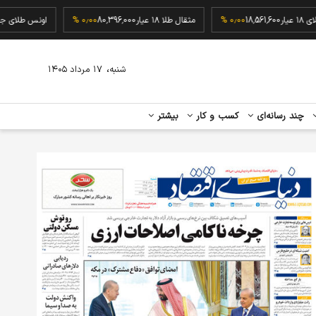
گرم طلای ۱۸ عیار
18,561,600
۰٫۰۰ %
مثقال طلا ۱۸ عیار
80,396,000
۰٫۰۰ %
اونس ط
،
شنبه
۱۷ مرداد ۱۴۰۵
چند رسانه‌ای
کسب و کار
بیشتر