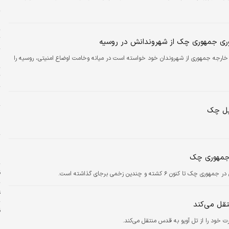
ب
م
ت
ری جمهوری چک از شهروندانش در روسیه
پ
 خارجه جمهوری از شهروندان خود خواسته است در میانه وخامت اوضاع امنیتی، روسیه را
ت
و
بل چک
ا
س
رجمهوری چک
ق
کشته و چندین زخمی برجای گذاشته است.
ع
قل می‌کند
س
 خود را از تل آویو به قدس منتقل می‌کند.