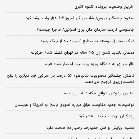
آخرین وضعیت پرونده کلثوم اکبری
صعود چشمگیر بورس/ شاخص کل امروز 112 هزار واحد رشد کرد
جاسوسی کارمند سازمان ملل برای اسرائیل/ ماجرا چیست؟
کمک صندوق توسعه به صنایع آسیب‌دیده از جنگ رسید
معمای ناپدید شدن زن 45 ساله در تهران کشف شد+ جزئیات
باقر خرازی به دادگاه ویژه روحانیت احضار شد+ فیلم
کاهش چشمگیر محبوبیت نتانیاهو/ 56 درصد در اسرائیل فرد دیگری را برای
نخست‌وزیری ترجیح می‌دهند
معاون اردوغان: توافق مکه علیه ایران نیست
توضیحات جدید مقاومت عراق درباره تعویق پاسخ به آمریکا و عربستان
پزشکیان توئیت جدید منتشر کرد
تسنیم: ربایش و قتل حمیدرضا رجب‌زاده صحت دارد