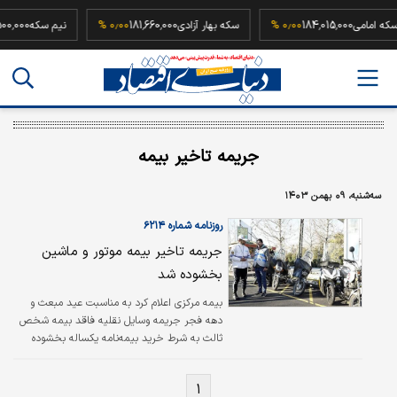
سکه امامی
184,015,000
۰٫۰۰ %
سکه بهار آزادی
181,660,000
۰٫۰۰ %
نیم سکه
000
جریمه تاخیر بیمه
سه‌شنبه، ۰۹ بهمن ۱۴۰۳
روزنامه شماره ۶۲۱۴
جریمه تاخیر بیمه موتور و ماشین
بخشوده شد
بیمه مرکزی اعلام کرد به مناسبت عید مبعث و
دهه فجر جریمه وسایل نقلیه فاقد بیمه شخص
ثالث به شرط خرید بیمه‌نامه یکساله بخشوده
می‌شود. در حالی که تهیه بیمه شخص ثالث برای
همه وسایل نقلیه بر اساس قانون بیمه ثالث سال
۱
۹۲ لازم است، ‌‌اما طبق آمار حدود یک میلیون