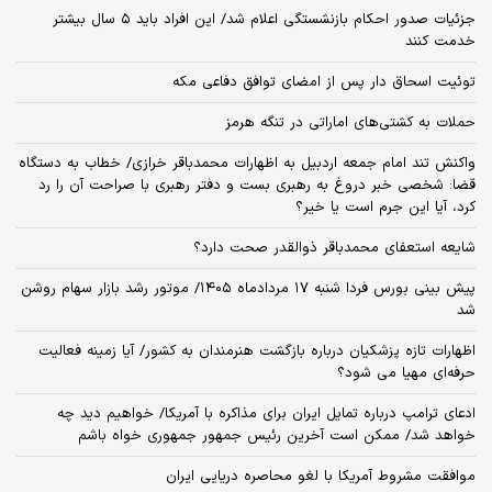
جزئیات صدور احکام بازنشستگی اعلام شد/ این افراد باید ۵ سال بیشتر
خدمت کنند
توئیت اسحاق دار پس از امضای توافق دفاعی مکه
حملات به کشتی‌های اماراتی در تنگه هرمز
واکنش تند امام جمعه اردبیل به اظهارات محمدباقر خرازی/ خطاب به دستگاه
قضا: شخصی خبر دروغ به رهبری بست و دفتر رهبری با صراحت آن را رد
کرد، آیا این جرم است یا خیر؟
شایعه استعفای محمدباقر ذوالقدر صحت دارد؟
پیش بینی بورس فردا شنبه ۱۷ مردادماه ۱۴۰۵/ موتور رشد بازار سهام روشن
شد
اظهارات تازه پزشکیان درباره بازگشت هنرمندان به کشور/ آیا زمینه فعالیت
حرفه‌ای مهیا می شود؟
ادعای ترامپ درباره تمایل ایران برای مذاکره با آمریکا/ خواهیم دید چه
خواهد شد/ ممکن است آخرین رئیس‌ جمهور جمهوری خواه باشم
موافقت مشروط آمریکا با لغو محاصره دریایی ایران