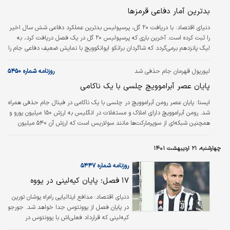
بدترین آمار دفاعی قرمزها
دنياي اقتصاد:
با دریافت ۲۰ گل، پرسپولیس بدترین عملکرد دفاعی شش سال اخیر
را ثبت کرده است. آخرین باری که پرسپولیس ۲۰ گل در یک فصل دریافت کرد، به
لیگ پانزدهم برمی‌گردد که شاگردان برانکو ایوانکوویچ با نمایش ضعیف دفاعی جام را
به استقلال خوزستان واگذار کردند و به عنوان نایب قهرمانی رسیدند.
لیورپول قهرمان جام حذفی شد
روزنامه شماره ۵۴۵۰
پایان عصر آبراموویچ چلسی با یک ناکامی
ايسنا:
پایان عصر رومن آبراموویچ در چلسی با یک ناکامی در فینال جام حذفی همراه
شد. رومن آبراموویچ دارای املاک و مستغلات در انگلیس به ارزش ۱۵۰ میلیون یورو و
همچنین شبکه‌ای از سوپرمارکت‌ها مانند سولاریس است که ارزش آن ۵۴۰ میلیون
یورو است. بیشتر اموال او از طریق خرید و فروش اموال دولتی در زمان فروپاشی
اتحاد جماهیر شوروی ایجاد شد.
چهارشنبه، ۲۱ اردیبهشت ۱۴۰۱
روزنامه شماره ۵۴۴۷
۱۷ فصل؛ پایان کیه‌لینی در یووه
دنياي اقتصاد:
مدافع ایتالیایی راه‌راه پوشان تورین
در پایان فصل از یوونتوس جدا خواهد شد. جورجو
کیه‌لینی که قرارداد فعلی‌اش با یوونتوس در
تابستان ۲۰۲۳ منقضی می‌شود، زودتر تصمیم به