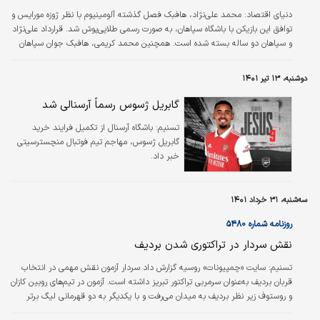
دنياي اقتصاد:
محمد علی‌نژاد، هافبک فصل گذشته آلومینیوم با نظر ژوزه مورایس و
توافق این بازیکن با باشگاه سپاهان، به صورت رسمی طلایی‌پوش شد. قرارداد علی‌نژاد
و سپاهان دو ساله بسته شده است. همچنین محمد کریمی، هافبک جوان سپاهان
پس از توافق با مدیران این باشگاه قرارداد خود را تمدید کرد. سپاهانی‌ها پیش از این
محمد دانشگر را از استقلال و میلاد زکی‌پور را از گل‌گهر به خدمت گرفته بودند.
دوشنبه، ۱۳ تیر ۱۴۰۱
درخشان‌ترین نمایش فصل گذشته علی‌نژاد در جام حذفی برابر پرسپولیس بود که
دو گل ساخت و یک گل زد.
گابریل ژسوس رسماً آرسنالی شد
تسنیم:
باشگاه آرسنال از تکمیل فرایند خرید
گابریل ژسوس، مهاجم تیم فوتبال منچسترسیتی
خبر داد.
سه‌شنبه، ۳۱ خرداد ۱۴۰۱
روزنامه شماره ۵۴۸۰
نقش سردار در تراکتوری شدن بردیف
تسنیم:
سایت «چمپیونات» روسیه گزارش داد سردار آزمون نقش مهمی در انتخاب
قربان بردیف به‌عنوان سرمربی تراکتور تبریز داشته است. آزمون در تیم‌‌های روبین کازان
و روستوف زیر نظر بردیف به میدان می‌‌رفت و با یکدیگر به دو قهرمانی لیگ برتر
روسیه، دو قهرمانی سوپرجام و یک قهرمانی جام حذفی این کشور دست یافتند.