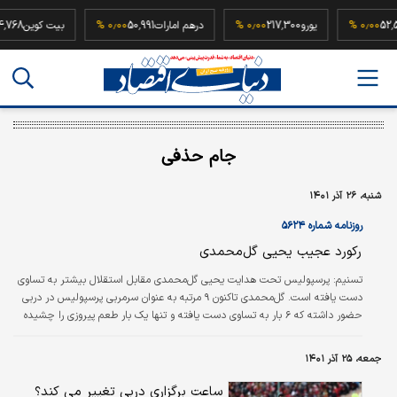
52,500,0
۰٫۰۰ %
یورو
217,300
۰٫۰۰ %
درهم امارات
50,991
۰٫۰۰ %
بیت کوین
جام حذفی
شنبه، ۲۶ آذر ۱۴۰۱
روزنامه شماره ۵۶۲۴
رکورد عجیب یحیی گل‌محمدی
تسنیم: پرسپولیس تحت هدایت یحیی گل‌محمدی مقابل استقلال بیشتر به تساوی
دست یافته است. گل‌محمدی تاکنون ۹ مرتبه به عنوان سرمربی پرسپولیس در دربی
حضور داشته که ۶ بار به تساوی دست یافته و تنها یک بار طعم پیروزی را چشیده
است. دو دیدار دیگر به جام حذفی برمی‌گردد که دو فصل پشت سر هم در ضربات
پنالتی نتیجه را به استقلال واگذار کرد. تنها برد پرسپولیس با گل‌محمدی به لیگ
جمعه، ۲۵ آذر ۱۴۰۱
بیستم بازمی‌گردد که سرخ‌پوشان با گل عیسی آل‌کثیر استقلال را در بازی برگشت
لیگ شکست دادند.
ساعت برگزاری دربی تغییر می کند؟