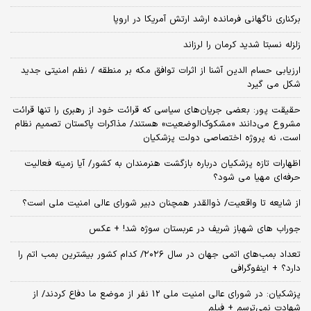
برکناری ناگهانی فرمانده ارشد ارتش آمریکا در اروپا
زلزله نسبتا شدید کرمان را لرزاند
ارزیابی حسام الدین آشنا از اثرات توافق مکه بر منطقه / نظم امنیتی جدید
شکل می گیرد
حقیقت پور: بعضی جریان‌های سیاسی که قرائت خود از رهبری را تنها قرائت
مشروع می‌دانند «مشکوک‌الوضعیت» هستند/ مذاکرات پاکستان تصمیم نظام
است، نه پروژه اختصاصی دولت پزشکیان
اظهارات تازه پزشکیان درباره بازگشت هنرمندان به کشور/ آیا زمینه فعالیت
حرفه‌ای مهیا می شود؟
از شایعه تا واقعیت/ ذوالقدر همچنان دبیر شورای ‌عالی امنیت ملی است؟
جوراب های شهباز شریف در عربستان سوژه شد! + عکس
تعداد بمب‌های اتمی جهان در سال ۲۰۲۶/ کدام کشور بیشترین بمب اتم را
دارد؟ + اینفوگرافی
پزشکیان: در شورای عالی امنیت ملی 12 نفر از موضع ما دفاع کردند/ از
شهادت نمی‌ترسم + فیلم