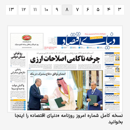
قطع همکاری با باشگاه گرفته است. بر این اساس
۱۳
۱۲
۱۱
۱۰
۹
۸
۷
۶
۵
۴
۳
جدایی کیه‌لینی از این تیم در تابستان پیش‌رو
قطعی به نظر می‌رسد.
نسخه کامل شماره امروز روزنامه «دنیای‌ اقتصاد» را اینجا
بخوانید