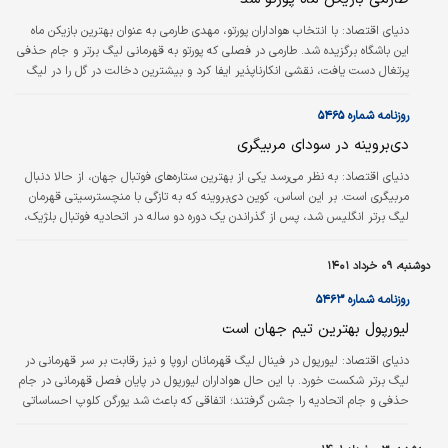
دنياي اقتصاد:
با انتخاب هواداران پورتو، مهدی طارمی به عنوان بهترین بازیکن ماه
این باشگاه برگزیده شد. طارمی در فصلی که پورتو به قهرمانی لیگ برتر و جام حذفی
پرتغال دست یافت، نقشی انکارناپذیر ایفا کرد و بیشترین دخالت در گل را در لیگ
برتر پرتغال داشت. طارمی در ماه مه ‌۳ بازی برای پورتو انجام داد و توانست ۲ گل به
ثمر رساند. او ستاره اصلی کونسیسائو در فینال جام حذفی بود و توانست عملکردی
روزنامه شماره ۵۴۶۵
عالی مقابل توندلا ارائه دهد. بعد از پایان یک فصل باشکوه، طارمی این روزها در
دی‌‌بروینه در سودای مربیگری
اردوی تیم ملی حضور دارد.
دنياي اقتصاد:
به نظر می‌‌رسد یکی از بهترین ستاره‌‌های فوتبال جهان، از حالا دنبال
مربیگری است. بر این اساس، کوین دی‌‌بروینه که به تازگی با منچسترسیتی قهرمان
لیگ برتر انگلیس شد، پس از گذراندن یک دوره دو ساله در اتحادیه فوتبال بلژیک،
مدرک درجه A مربیگری یوفا را که بالاترین درجه مربیگری اتحادیه فوتبال اروپاست،
دریافت کرد. دی‌‌بروینه ۳۰ ساله که از سال ۲۰۱۵ در عضویت منچسترسیتی است،
دوشنبه، ۰۹ خرداد ۱۴۰۱
یکی از ارکان اصلی موفقیت‌‌های منچسترسیتی در سال‌‌های اخیر بوده و به این تیم
انگلیسی برای کسب ۱۱ جام مختلف از جمله چهار قهرمانی در لیگ…
روزنامه شماره ۵۴۶۳
لیورپول بهترین تیم جهان است
دنياي اقتصاد:
لیورپول در فینال لیگ قهرمانان اروپا و نیز رقابت بر سر قهرمانی در
لیگ برتر شکست خورد. با این حال هواداران لیورپول در پایان فصل قهرمانی در جام
حذفی و جام اتحادیه را جشن گرفتند؛ اتفاقی که باعث شد یورگن کلوپ احساساتی
شود و تیمش را بهترین تیم جهان بخواند. سرمربی لیورپول گفت: «بدون شک هیچ
باشگاه دیگری وجود ندارد که شب قبل فینال لیگ قهرمانان اروپا را باخته باشد و