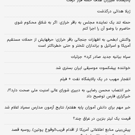
پالایشگاه سیزران هدف حمله قرار گرفت
ژیلا هدائی درگذشت
حمله تند یک نماینده مجلس به باقر خرازی: اگر به شلاق محکوم شوی
حاضرم با وضو آن را اجرا کنم
واکنش ابطحی به اظهارات جنجالی باقر خرازی؛ حرفهایش از حملات مستقیم
آمریکا و اسرائیل و براندازان تلختر و حتی خطرناکتر است
سپاه بیانیه جدید صادر کرد+ جزئیات
خواننده پیشکسوت موسیقی ایران بستری شد
انفجار مهیب در یک پالایشگاه نفت + فیلم
خبر انتصاب محسن رضایی به دبیری شورای عالی امنیت ملی صحت دارد؟/
خبرگزاری فارس توضیح داد
خبر مهم برای دانش آموزان پایه هفتم/ نتایج آزمون مدارس سمپاد اعلام شد
قیمت یک لیتر بنزین در عراق چند؟
پیش‌بینی منابع اطلاعاتی آمریکا از اقدام قریب‌الوقوع پوتین/ روسیه قصد