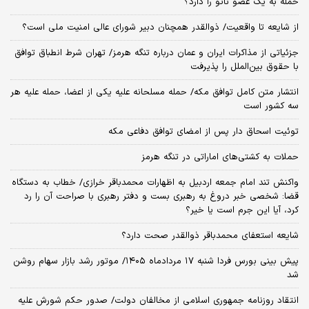
حمله به یک عضو ناتو را دارد؟
از شایعه تا واقعیت/ ذوالقدر همچنان دبیر شورای ‌عالی امنیت ملی است؟
جزئیاتی از مذاکرات ایران و عمان درباره تنگه هرمز/ تهران شرط انطباق توافق
با حقوق بین‌الملل را پذیرفت
انتشار متن کامل توافق مکه/ حمله مسلحانه علیه یکی از اعضا، حمله علیه هر
سه کشور است
توئیت اسحاق دار پس از امضای توافق دفاعی مکه
حملات به کشتی‌های اماراتی در تنگه هرمز
واکنش تند امام جمعه اردبیل به اظهارات محمدباقر خرازی/ خطاب به دستگاه
قضا: شخصی خبر دروغ به رهبری بست و دفتر رهبری با صراحت آن را رد
کرد، آیا این جرم است یا خیر؟
شایعه استعفای محمدباقر ذوالقدر صحت دارد؟
پیش بینی بورس فردا شنبه ۱۷ مردادماه ۱۴۰۵/ موتور رشد بازار سهام روشن
شد
انتقاد روزنامه جمهوری اسلامی از مخالفان دولت/ صدور حکم شورش علیه