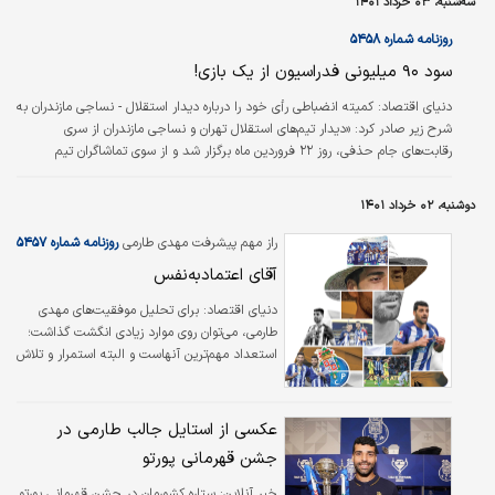
سه‌شنبه، ۰۳ خرداد ۱۴۰۱
هوادارانش این جو فوق‌العاده را بلافاصله رقم بزنند. لیورپول بهترین باشگاه در جهان
است. برای من مهم نیست که دیگران چه فکر می‌کنند. این حمایت…
روزنامه شماره ۵۴۵۸
سود ۹۰ میلیونی فدراسیون از یک بازی!
دنياي اقتصاد:
کمیته انضباطی رأی خود را درباره دیدار استقلال - نساجی مازندران به
شرح زیر صادر کرد: «دیدار تیم‌های استقلال تهران و نساجی مازندران از سری
رقابت‌های جام حذفی، روز ۲۲ فروردین ماه برگزار شد و از سوی تماشاگران تیم
استقلال تهران، تخلفاتی مبنی بر فحاشی به مقام رسمی مسابقه و پرتاب اشیا به
سمت داور رخ داد. براین اساس باشگاه استقلال تهران به پرداخت ۵۰۰ میلیون ریال
دوشنبه، ۰۲ خرداد ۱۴۰۱
جریمه نقدی محکوم شد. باشگاه استقلال تهران به دلیل سوء رفتار تیمی نیز باید
۳۰۰ میلیون ریال جریمه نقدی پرداخت کند. همچنین باشگاه نساجی مازندران…
راز مهم پیشرفت مهدی طارمی
روزنامه شماره ۵۴۵۷
آقای اعتمادبه‌نفس
دنياي اقتصاد:
برای تحلیل موفقیت‌های مهدی
طارمی، می‌توان روی موارد زیادی انگشت گذاشت؛
استعداد مهم‌ترین آنهاست و البته استمرار و تلاش
هم در بهترین زمان با توانایی ذاتی طارمی تلفیق
شده تا او به بالاترین سطح ممکن برسد. با این
همه، یکی از مهم‌ترین اسرار کامیابی مهدی،
عکسی از استایل جالب طارمی در
«اعتمادبه‌نفس» بالای اوست. طارمی نمی‌ترسد و
جشن قهرمانی پورتو
این بی‌باکی، به‌شدت به او کمک کرده است. پورتو
یکشنبه‌شب در فینال جام حذفی پرتغال با نتیجه
خبر آنلاین:
ستاره کشورمان در جشن قهرمانی پورتو