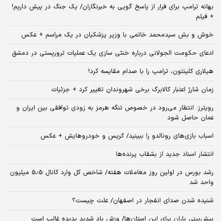
بهانه ترامپ برای فرار از پاسخ گویی به خبرنگاران/ یک جنگ در پیش داریم!
+ فیلم
خوش و بش سیدمحمد خاتمی با وزیر پزشکیان در یک مراسم + عکس
ادعای حکومت الجولانی درباره خنثی سازی یک عملیات تروریستی در دمشق
هیلاری کلینتون، ترامپ را با صدام مقایسه کرد!
زمان شارژ اعتبار کالابرگ برخی شهروندان تغییر کرد + جزئیات
رویترز: انتظار می‌رود در خصوص تنگه هرمز به زودی توافقی بین ایران و
عمان حاصل شود
اسباب‌ بازی‌های رونالدو را ببینید/ کریس و خودروهایش + عکس
انتشار اسناد جدید از بشقاب پرنده‌ها
رشد بورس در اولین روز معاملات هفته/ شاخص کل وارد کانال 5.5 میلیون
واحد شد
شنیده شدن صدای انفجار در اصفهان/ علت چیست؟
پیش‌بینی باران برای این استان‌ها/ وزش باد شدید پدیده غالب است