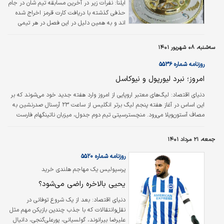
ایلنا:
نفرات زیر در آخرین مسابقه تیم شان در جام
حذفی گذشته با دریافت کارت قرمز اخراج شده
اند و به همین دلیل در این فصل در هر تیمی
حضور داشته باشند از حضور در نخستین مسابقه
جام حذفی محروم هستند.
سه‌شنبه، ۰۸ شهریور ۱۴۰۱
روزنامه شماره ۵۵۳۶
امروز؛ نبرد لیورپول و نیوکاسل
دنياي اقتصاد:
لیگ‌های معتبر اروپایی از امروز وارد هفته جدید خود می‌شوند که بر
این اساس در آغاز هفته پنجم لیگ برتر انگلیس از ساعت ۲۳‌ ‌‌‌آرسنال صدرنشین به
مصاف آستون‌ویلا می‌رود. منچسترسیتی تیم دوم جدول، میزبان ناتینگهام فارست
خواهد بود و از ساعت ۲۳:۳۰ هم لیورپول در آنفیلد پذیرای نیوکاسل است. در لیگ
ایتالیا هم یوونتوس از ساعت ۲۳:۱۵ در خانه از اسپتزیا میزبانی می‌کند و ناپولی هم
جمعه، ۲۱ مرداد ۱۴۰۱
به مصاف لچه می‌رود. در فرانسه پی‌اس‌جی پس از تساوی هفته قبل، ‌این هفته
‌میهمان تولوز است و در آغاز دور جدید جام حذفی آلمان، بایرن…
روزنامه شماره ۵۵۲۰
پرسپولیس یک مهاجم هلندی خرید
یحیی بالاخره راضی می‌شود؟
دنياي اقتصاد:
بعد از یک شروع توفانی در
نقل‌وانتقالات که با جذب چندین بازیکن مهم مثل
علیرضا بیرانوند، گولسیانی، پورعلی‌گنجی، دانیال