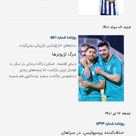
حذفی، کم کم وارد کوران مسابقات می‌شوند. در
این بین دو لژیونر مطرح فوتبال ایران هم شنبه
شب نخستین بازی رسمی فصل جدید را انجام
دادند که البته پایان آن برای هرکدام متفاوت بود؛
شنبه، ۰۸ مرداد ۱۴۰۱
مهدی طارمی یک جام دیگر به ویترین افتخاراتش
اضافه ولی سردار آزمون حذف تلخی را تجربه کرد.
روزنامه شماره ۵۵۱۱
ستاره‌های خارج‌نشین یکی‌یکی برمی‌گردند
مرگ لژیونرها
دنياي اقتصاد:
اشکان دژاگه درحالی بار دیگر به
فوتبال ایران بازگشت که زمزمه‌های زیادی
درخصوص بازگشت سعید عزت‌اللهی هم شنیده
می‌شود. البته دژاگه که فوتبالش را از کودکی در
آلمان شروع کرده بود، پیش از این یک مرتبه طعم
حضور در لیگ برتر ایران را چشیده و با تراکتور
قهرمان جام حذفی هم شده بود اما پس از مدتی
دست و پا زدن در لیگ دوی قطر، امسال به لیگ
برتر بازگشته تا سال‌های پایانی فوتبالش را در
جمعه، ۱۷ تیر ۱۴۰۱
فولاد ادامه دهد. تفاوت او با سعید عزت‌اللهی که
روزنامه شماره ۵۴۹۴
این روزها شایعات زیادی درباره حضورش در تراکتور
شنیده می‌شود، این است که دژاگه…
حذف‌کننده پرسپولیس، در سپاهان