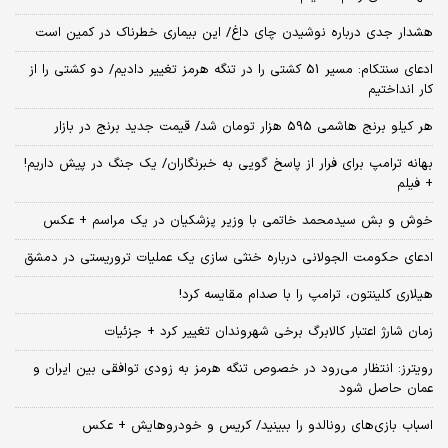
هشدار جدی درباره نوشیدن چای داغ/ این بیماری خطرناک در کمین است
ادعای سنتکام: مسیر 51 کشتی را در تنگه هرمز تغییر دادیم/ دو کشتی را از
کار انداختیم
هر کیلو برنج هاشمی 595 هزار تومان شد/ قیمت جدید برنج در بازار
بهانه ترامپ برای فرار از پاسخ گویی به خبرنگاران/ یک جنگ در پیش داریم!
+ فیلم
خوش و بش سیدمحمد خاتمی با وزیر پزشکیان در یک مراسم + عکس
ادعای حکومت الجولانی درباره خنثی سازی یک عملیات تروریستی در دمشق
هیلاری کلینتون، ترامپ را با صدام مقایسه کرد!
زمان شارژ اعتبار کالابرگ برخی شهروندان تغییر کرد + جزئیات
رویترز: انتظار می‌رود در خصوص تنگه هرمز به زودی توافقی بین ایران و
عمان حاصل شود
اسباب‌ بازی‌های رونالدو را ببینید/ کریس و خودروهایش + عکس