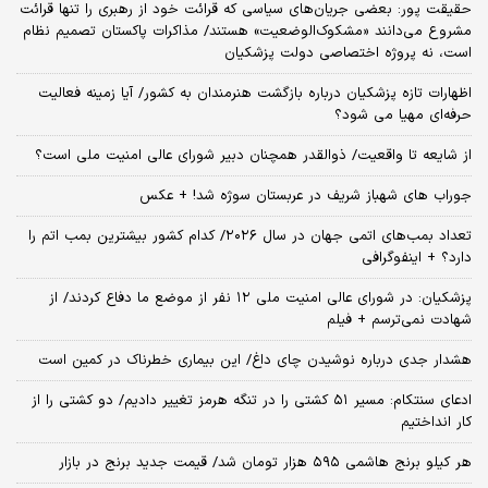
حقیقت پور: بعضی جریان‌های سیاسی که قرائت خود از رهبری را تنها قرائت
مشروع می‌دانند «مشکوک‌الوضعیت» هستند/ مذاکرات پاکستان تصمیم نظام
است، نه پروژه اختصاصی دولت پزشکیان
اظهارات تازه پزشکیان درباره بازگشت هنرمندان به کشور/ آیا زمینه فعالیت
حرفه‌ای مهیا می شود؟
از شایعه تا واقعیت/ ذوالقدر همچنان دبیر شورای ‌عالی امنیت ملی است؟
جوراب های شهباز شریف در عربستان سوژه شد! + عکس
تعداد بمب‌های اتمی جهان در سال ۲۰۲۶/ کدام کشور بیشترین بمب اتم را
دارد؟ + اینفوگرافی
پزشکیان: در شورای عالی امنیت ملی ۱۲ نفر از موضع ما دفاع کردند/ از
شهادت نمی‌ترسم + فیلم
هشدار جدی درباره نوشیدن چای داغ/ این بیماری خطرناک در کمین است
ادعای سنتکام: مسیر ۵۱ کشتی را در تنگه هرمز تغییر دادیم/ دو کشتی را از
کار انداختیم
هر کیلو برنج هاشمی ۵۹۵ هزار تومان شد/ قیمت جدید برنج در بازار