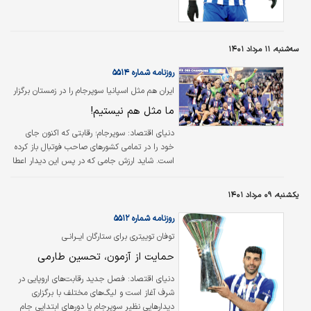
اسماعیلی‌فرد، سروش رفیعی و سعید صادقی
همراه بود، نقل‌وانتقالات پرسپولیس ناگهان دچار
سکته شد و پست مهم مهاجم نوک خالی باقی
ماند. این مساله به بهانه‌ای برای اختلاف نظر
سه‌شنبه، ۱۱ مرداد ۱۴۰۱
یحیی گل‌محمدی و رضا درویش، مدیرعامل باشگاه
روزنامه شماره ۵۵۱۴
تبدیل شد.
ایران هم مثل اسپانیا سوپرجام را در زمستان برگزار
می‌کند اما...
ما مثل هم نیستیم!
دنياي اقتصاد:
سوپرجام؛ رقابتی که اکنون جای
خود را در تمامی کشورهای صاحب فوتبال باز کرده
است. شاید ارزش جامی که در پس این دیدار اعطا
می‌شود به اندازه جام‌های باشگاهی دیگر نباشد، اما
بازهم برای برگزاری آن دلایل زیادی وجود دارد و
یکشنبه، ۰۹ مرداد ۱۴۰۱
عملا تبدیل به یک تقابل رسمی در همه کشورهایی
شده که دو تورنمنت لیگ برتر و جام حذفی را
روزنامه شماره ۵۵۱۲
برگزار می‌کنند.
توفان توییتری برای ستارگان ایــرانـی
حمایت از آزمون، تحسین طارمی
دنياي اقتصاد:
فصل جدید رقابت‌های اروپایی در
شرف آغاز است و لیگ‌های مختلف با برگزاری
دیدارهایی نظیر سوپرجام یا دورهای ابتدایی جام