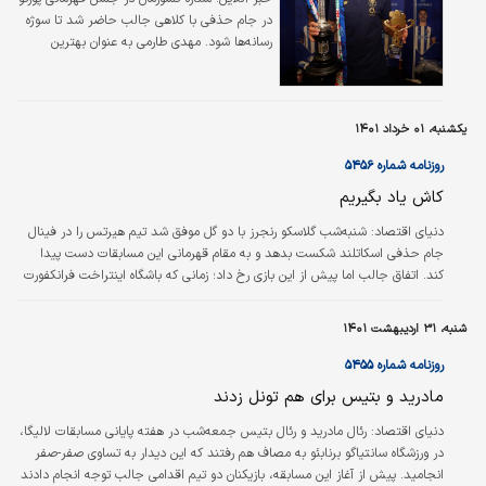
۳بریک توندلا را شکست داد تا دومین جام فصل
در جام حذفی با کلاهی جالب حاضر شد تا سوژه
را به دست بیاورد. در شبی که تیم طارمی دبل کرد،
رسانه‌ها شود. مهدی طارمی به عنوان بهترین
خود او هم موفق به دبل شد…
بازیکن زمین شناخته شد.
یکشنبه، ۰۱ خرداد ۱۴۰۱
روزنامه شماره ۵۴۵۶
کاش یاد بگیریم
دنياي اقتصاد:
شنبه‌شب گلاسکو رنجرز با دو گل موفق شد تیم هیرتس را در فینال
جام حذفی اسکاتلند شکست بدهد و به مقام قهرمانی این مسابقات دست پیدا
کند. اتفاق جالب اما پیش از این بازی رخ داد؛ زمانی که باشگاه اینتراخت فرانکفورت
با انتشار یک آگهی در مطبوعات اسکاتلند برای رنجرز آرزوی موفقیت کرد. چرا؟ چون
فرانکفورت چند روز قبل در فینال لیگ اروپا حریف رنجرز بود و در ضربات پنالتی به
شنبه، ۳۱ اردیبهشت ۱۴۰۱
پیروزی دست پیدا کرد. با این پیام، آلمانی‌ها مراتب احترام خود را به تیم بازنده ابراز
کردند. در پیام باشگاه فرانکفورت آمده بود: «شما با…
روزنامه شماره ۵۴۵۵
مادرید و بتیس برای هم تونل زدند
دنياي اقتصاد:
رئال مادرید و رئال بتیس جمعه‌شب در هفته پایانی مسابقات لالیگا،
در ورزشگاه سانتیاگو برنابئو به مصاف هم رفتند که این دیدار به تساوی صفر-صفر
انجامید. پیش از آغاز این مسابقه، بازیکنان دو تیم اقدامی جالب توجه انجام دادند