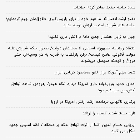
سپاه بیانیه جدید صادر کرد+ جزئیات
عضو ارشد انصارالله: ما عزم خود را برای بازپس‌گیری حقوق‌مان جزم کرده‌ایم/
بیانیه‌ های شورای امنیت ارزش توجه ندارد
چین به ژاپن هشدار جدی داد/ با آتش بازی نکنید!
انتقاد روزنامه جمهوری اسلامی از مخالفان دولت/ صدور حکم شورش علیه
دولت قانونی، عادی نیست/ برای بازگشت به قدرت به هر وسیله‌ای حتی
دروغ و توطئه متوسل می‌شوند
شرط مهم آمریکا برای لغو محاصره دریایی ایران
ادعای جدید وزیرخزانه داری آمریکا درباره تنگه هرمز/ به‌زودی شاهد توافق
آتش‌بس خواهیم بود
برکناری ناگهانی فرمانده ارشد ارتش آمریکا در اروپا
زلزله نسبتا شدید کرمان را لرزاند
ارزیابی حسام الدین آشنا از اثرات توافق مکه بر منطقه / نظم امنیتی جدید
شکل می گیرد