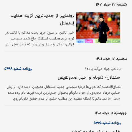
غیرت قزاقستان، آخرین تیم بردیف پیش از تراکتور بود که همراه با سرمربی جدید
یکشنبه، ۲۲ خرداد ۱۴۰۱
پُرشورهای تبریزی، سال ۲۰۲۱ قهرمان جام حذفی قزاقستان شد.
رونمایی از جدیدترین گزینه هدایت
استقلال
خبر آنلاین:
از صبح امروز بحث مذاکره با الکساندر
نوری برای هداست استقلال داغ شده. سرمربی
ایرانی- آلمانی و سابق وردربرمن که فصل قبل را در
لیگ دو یونان سپری کرد و البته از کاوالا- باشگاه
یونانی- نیز جدا شد.
سه‌شنبه، ۱۷ خرداد ۱۴۰۱
بالاخره جواد می‌آید یا نه؟
روزنامه شماره ۵۴۶۸
استقلال- نکونام و اخبار ضدونقیض
دنیای‌اقتصاد:
گمانه‏‌زنی‏‌ها درباره سرمربی جدید استقلال همچنان ادامه دارد. از زمان
جدایی فرهاد مجیدی، از جواد نکونام به‌عنوان جدی‏‌ترین گزینه آبی‏‌ها نام برده شده
است، اما دست‏‌کم تا لحظه تنظیم این مطلب حضور یا عدم حضور نکونام روی
نیمکت آبی‏‌ها مشخص نشده است. دیروز اخبار کاملا ضدونقیضی در این مورد
منتشر شد؛ یک خبرگزاری رسمی اعلام کرد حضور نکونام در استقلال منتفی است و
چهارشنبه، ۱۱ خرداد ۱۴۰۱
یک خبرگزاری دیگر مدعی شد او تا پایان هفته قراردادش را با آبی‏‌پوشان امضا خواهد
کرد. نکونام کاپیتان پاس تهران در لیگ سوم بود؛ همان تیمی که با…
روزنامه شماره ۵۴۶۵
طارمی بازیکن ماه پورتو شد