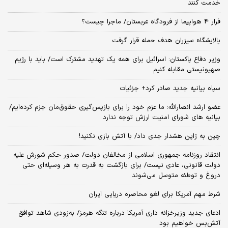
خدمت کنند
فرار 4 هواپیما از فرودگاه عربستان/ ماجرا چیست؟
پالایشگاه سیزران هدف حمله قرار گرفت
وزیر دفاع پاکستان: اسرائیل برای همه یک تهدید مشترک است/ باید با رژیم
صهیونیستی مقابله کنیم
سپاه بیانیه جدید صادر کرد+ جزئیات
عضو ارشد انصارالله: ما عزم خود را برای بازپس‌گیری حقوق‌مان جزم کرده‌ایم/
بیانیه‌ های شورای امنیت ارزش توجه ندارد
چین به ژاپن هشدار جدی داد/ با آتش بازی نکنید!
انتقاد روزنامه جمهوری اسلامی از مخالفان دولت/ صدور حکم شورش علیه
دولت قانونی، عادی نیست/ برای بازگشت به قدرت به هر وسیله‌ای حتی
دروغ و توطئه متوسل می‌شوند
شرط مهم آمریکا برای لغو محاصره دریایی ایران
ادعای جدید وزیرخزانه داری آمریکا درباره تنگه هرمز/ به‌زودی شاهد توافق
آتش‌بس خواهیم بود