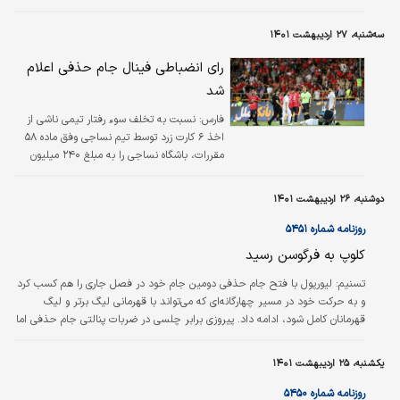
و برای تیم رقیب خود تونل افتخار زدند. ابتدا بازیکنان رئال مادرید به دو گروه
تقسیم شدند و دو طرف بازیکنان رئال بتیس ایستادند تا به افتخار قهرمانی این تیم
سه‌شنبه، ۲۷ اردیبهشت ۱۴۰۱
در جام حذفی اسپانیا، بازیکنان بتیس را تشویق کنند. سپس شاگردان مانوئل
پیگرینی همین کار را برای بازیکنان رئال مادرید انجام دادند و…
رای انضباطی فینال جام حذفی اعلام
شد
فارس:
نسبت به تخلف سوء رفتار تیمی ناشی از
اخذ ۶ کارت زرد توسط تیم نساجی وفق ماده ۵۸
مقررات، باشگاه نساجی را به مبلغ ۲۴۰ میلیون
ریال جریمه نقدی محکوم شد.
دوشنبه، ۲۶ اردیبهشت ۱۴۰۱
روزنامه شماره ۵۴۵۱
کلوپ به فرگوسن رسید
تسنيم:
لیورپول با فتح جام حذفی دومین جام خود در فصل جاری را هم کسب کرد
و به حرکت خود در مسیر چهارگانه‌ای که می‌تواند با قهرمانی لیگ برتر و لیگ
قهرمانان کامل شود، ادامه داد. پیروزی برابر چلسی در ضربات پنالتی جام حذفی اما
علاوه بر اضافه کردن یک جام دیگر به ویترین افتخارات تیم مرسی سایدی، یک
افتخار فردی هم برای سرمربی این تیم یورگن کلوپ به ارمغان آورد. کلوپ که دو ماه
یکشنبه، ۲۵ اردیبهشت ۱۴۰۱
پیش با غلبه بر همین چلسی قهرمانی جام اتحادیه را جشن گرفته بود، حالا دومین
سرمربی تاریخ فوتبال انگلیس پس از سرالکس فرگوسن سرمربی اسطوره‌ای…
روزنامه شماره ۵۴۵۰