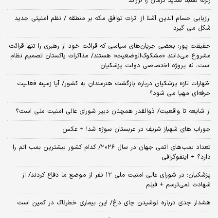
زلزله نسبتا شدید کرمان را لرزاند
ارزیابی حسام الدین آشنا از اثرات توافق مکه بر منطقه / نظم امنیتی جدید
شکل می گیرد
حقیقت پور: بعضی جریان‌های سیاسی که قرائت خود از رهبری را تنها قرائت
مشروع می‌دانند «مشکوک‌الوضعیت» هستند/ مذاکرات پاکستان تصمیم نظام
است، نه پروژه اختصاصی دولت پزشکیان
اظهارات تازه پزشکیان درباره بازگشت هنرمندان به کشور/ آیا زمینه فعالیت
حرفه‌ای مهیا می شود؟
از شایعه تا واقعیت/ ذوالقدر همچنان دبیر شورای ‌عالی امنیت ملی است؟
جوراب های شهباز شریف در عربستان سوژه شد! + عکس
تعداد بمب‌های اتمی جهان در سال ۲۰۲۶/ کدام کشور بیشترین بمب اتم را
دارد؟ + اینفوگرافی
پزشکیان: در شورای عالی امنیت ملی ۱۲ نفر از موضع ما دفاع کردند/ از
شهادت نمی‌ترسم + فیلم
هشدار جدی درباره نوشیدن چای داغ/ این بیماری خطرناک در کمین است