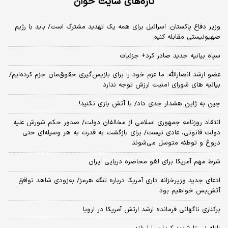
تازه‌های سایت خوان
وزیر دفاع پاکستان: اسرائیل برای همه یک تهدید مشترک است/ باید با رژیم
صهیونیستی مقابله کنیم
سپاه بیانیه جدید صادر کرد+ جزئیات
عضو ارشد انصارالله: ما عزم خود را برای بازپس‌گیری حقوق‌مان جزم کرده‌ایم/
بیانیه‌ های شورای امنیت ارزش توجه ندارد
چین به ژاپن هشدار جدی داد/ با آتش بازی نکنید!
انتقاد روزنامه جمهوری اسلامی از مخالفان دولت/ صدور حکم شورش علیه
دولت قانونی، عادی نیست/ برای بازگشت به قدرت به هر وسیله‌ای حتی
دروغ و توطئه متوسل می‌شوند
شرط مهم آمریکا برای لغو محاصره دریایی ایران
ادعای جدید وزیرخزانه داری آمریکا درباره تنگه هرمز/ به‌زودی شاهد توافق
آتش‌بس خواهیم بود
برکناری ناگهانی فرمانده ارشد ارتش آمریکا در اروپا