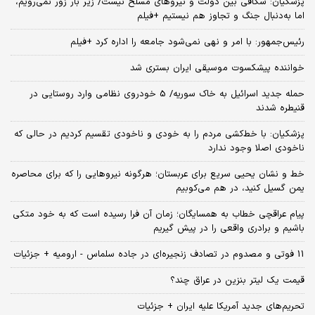
پزشکیان: شکافی بین دولت و نیروهای مسلح نیست/ زیر بار زور نمی‌رویم،
اما به‌دنبال جنگ و تجاوز هم نیستیم +فیلم
رئیس‌جمهور: با امر و نهی نمی‌شود جامعه را اداره کرد +فیلم
خواننده پیشکسوت موسیقی ایران بستری شد
حمله جدید اسرائیل به خاک سوریه/ 5 خودروی نظامی وارد روستایی در
قنیطره شدند
پزشکیان: با خط‌کشی مردم را به خودی و ناخودی تقسیم کردیم در حالی که
ناخودی اصلا وجود ندارد
خط و نشان یحیی سریع برای عربستان؛ هرگونه نیروهایی را که برای محاصره
یمن گسیل کنید، در هم می‌کوبیم
پیام عراقچی خطاب به همسایگان؛ زمان آن فرا رسیده است که به خود متکی
باشیم و برادری واقعی را در پیش گیریم
11 فوتی و مصدوم در تصادف زنجیره‌ای در جاده سلماس - ارومیه + جزئیات
قیمت یک لیتر بنزین در عراق چند؟
تحریم‌های جدید آمریکا علیه ایران + جزئیات