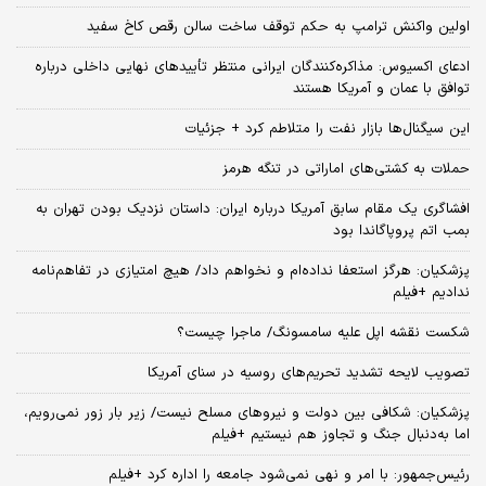
اولین واکنش ترامپ به حکم توقف ساخت سالن رقص کاخ سفید
ادعای اکسیوس: مذاکره‌کنندگان ایرانی منتظر تأییدهای نهایی داخلی درباره
توافق با عمان و آمریکا هستند
این سیگنال‌ها بازار نفت را متلاطم کرد + جزئیات
حملات به کشتی‌های اماراتی در تنگه هرمز
افشاگری یک مقام سابق آمریکا درباره ایران: داستان نزدیک بودن تهران به
بمب اتم پروپاگاندا بود
پزشکیان: هرگز استعفا نداده‌ام و نخواهم داد/ هیچ امتیازی در تفاهم‌نامه
ندادیم +فیلم
شکست نقشه اپل علیه سامسونگ/ ماجرا چیست؟
تصویب لایحه تشدید تحریم‌های روسیه در سنای آمریکا
پزشکیان: شکافی بین دولت و نیروهای مسلح نیست/ زیر بار زور نمی‌رویم،
اما به‌دنبال جنگ و تجاوز هم نیستیم +فیلم
رئیس‌جمهور: با امر و نهی نمی‌شود جامعه را اداره کرد +فیلم