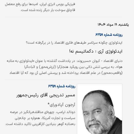
جمع‌آوری این…
فیزیکی بورس انرژی ایران، امیدها برای رفع معضل
قاچاق سوخت بار دیگر زنده شده است.
یکشنبه، ۱۹ مرداد ۱۴۰۴
روزنامه شماره ۶۳۵۹
ایدئولوژی چگونه سرتاسر طیف‌های فکری اقتصاد را در برگرفته است؟
ایدئولوژی آری ؛ دگماتیسم نه!
دنیای اقتصاد - کیوان حسین‌وند: در یادداشت گذشته با عنوان «ایدئولوژی به مثابه
هوا»، به بررسی تنش ذاتی بین رویکرد هنجارگرا (ارزش‌محور) و اثبات‌گرا
(واقعیت‌محور) در علم اقتصاد پرداخته شد و پرسش اصلی آن بود که آیا اقتصاد
می‌تواند فارغ از ایدئولوژی و ارزش‌گذاری باقی بماند یا خیر.
روزنامه شماره ۶۳۵۹
مسیر تدریجی آقای رئیس‌جمهور
آرجون آپادورای*
دونالد ترامپ، چهره‌ای مناقشه‌برانگیز در عرصه
سیاست و تجارت آمریکا، همواره بر چانه‌زنی
به‌مثابه گوهر بنیادین کارآفرینی تاکید داشته است.
از منظر او، هر معامله نه صرفا به‌منزله ابزاری برای