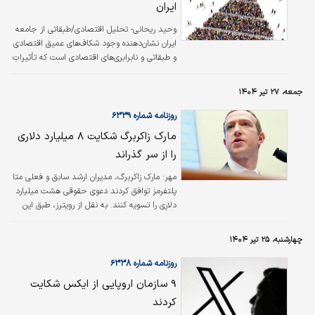
ایران
وحید ریحانی- تحلیل اقتصادی/طبقاتی از جامعه
ایران نشان‌دهنده وجود شکاف‌های عمیق اقتصادی
و طبقاتی و نابرابری‌های اقتصادی است که تأثیراتِ
گسترده‌ای بر ابعاد مختلف زندگی اجتماعی و
خانوادگی گذاشته است. این شکاف‌ها نه‌تنها در
جمعه، ۲۷ تیر ۱۴۰۴
توزیع ثروت و درآمد، بلکه در دسترسی به
فرصت‌های آموزشی، شغلی و حتی خدمات
روزنامه شماره ۶۳۳۹
بهداشتی و درمانی نیز مشهود است.مهم‌ترین
مارک زاکربرگ شکایت ۸ میلیارد دلاری
نکات در تحلیل اقتصادی/طبقاتی جامعه ایران،
را از سر گذراند
شکاف طبقاتی است: تفاوت‌های فاحش در درآمد و
ثروت بین اقشار مختلف جامعه، به‌ویژه بین
مهر: مارک زاکربرگ، مدیران ارشد سابق و فعلی متا
دهک‌های بالای درآمدی و سایرین،کاهش
پلتفرمز توافق کردند دعوی حقوقی هشت میلیارد
جمعیت…
دلاری را تسویه کنند. به نقل از رویترز، طبق این
شکایت نقض مکرر حریم خصوصی کاربران فیس
بوک به آنها آسیب زده است.
چهارشنبه، ۲۵ تیر ۱۴۰۴
روزنامه شماره ۶۳۳۸
۹ سازمان اروپایی از ایکس شکایت
کردند