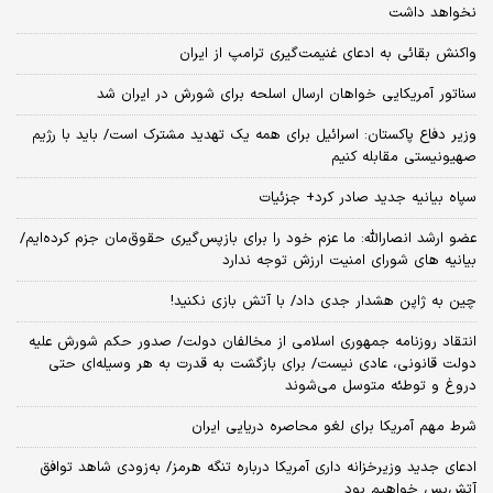
نخواهد داشت
واکنش بقائی به ادعای غنیمت‌گیری ترامپ از ایران
سناتور آمریکایی خواهان ارسال اسلحه برای شورش در ایران شد
وزیر دفاع پاکستان: اسرائیل برای همه یک تهدید مشترک است/ باید با رژیم
صهیونیستی مقابله کنیم
سپاه بیانیه جدید صادر کرد+ جزئیات
عضو ارشد انصارالله: ما عزم خود را برای بازپس‌گیری حقوق‌مان جزم کرده‌ایم/
بیانیه‌ های شورای امنیت ارزش توجه ندارد
چین به ژاپن هشدار جدی داد/ با آتش بازی نکنید!
انتقاد روزنامه جمهوری اسلامی از مخالفان دولت/ صدور حکم شورش علیه
دولت قانونی، عادی نیست/ برای بازگشت به قدرت به هر وسیله‌ای حتی
دروغ و توطئه متوسل می‌شوند
شرط مهم آمریکا برای لغو محاصره دریایی ایران
ادعای جدید وزیرخزانه داری آمریکا درباره تنگه هرمز/ به‌زودی شاهد توافق
آتش‌بس خواهیم بود