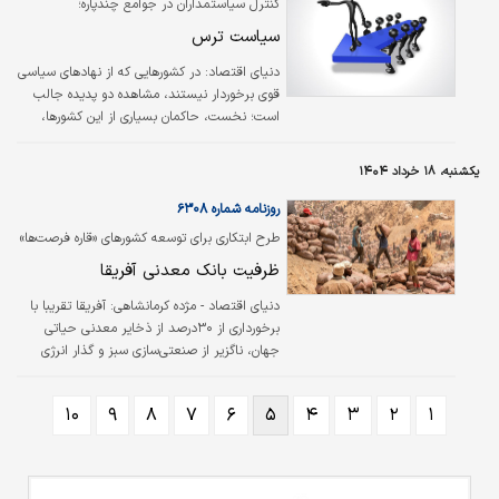
کنترل سیاستمداران در جوامع چندپاره؛
سیاست ترس
دنیای اقتصاد:
در کشورهایی که از نهادهای سیاسی
قوی برخوردار نیستند، مشاهده دو پدیده جالب
است؛ نخست، حاکمان بسیاری از این کشورها،
به‌‌‌رغم ثروت‌‌‌اندوزی، فساد و سوءمدیریت آشکار، از
حمایت فعال بخش قابل‌‌‌توجهی از جامعه
یکشنبه، ۱۸ خرداد ۱۴۰۴
برخوردارند. عجیب‌‌‌تر آنکه برخی از اقشار فقیر
جامعه نیز، که طبعا رضایت کمتری از حکومت
روزنامه شماره ۶۳۰۸
دارند، از حامیان حکومت به شمار می‌‌‌روند.
طرح ابتکاری برای توسعه کشورهای «قاره فرصت‌ها»
بررسی شد
ظرفیت بانک معدنی آفریقا
دنیای اقتصاد - مژده کرمانشاهی:
آفریقا تقریبا با
برخورداری از ۳۰‌درصد از ذخایر معدنی حیاتی
جهان، ناگزیر از صنعتی‌‌‌سازی سبز و گذار انرژی
جهانی است. با این حال، اگرچه این قاره سیاه
چیزی فراتر از یک تامین‌‌‌کننده بزرگ محسوب
۱۰
۹
۸
۷
۶
۵
۴
۳
۲
۱
می‌شود اما هنوز نتوانسته یک زنجیره ارزش قوی
برای بهره‌‌‌برداری از مزایای این ثروت معدنی برای
خود ایجاد کند.