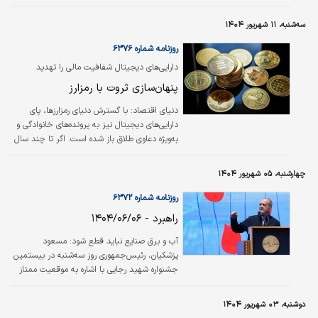
ثابت، مازاد بر هزینه فرصت (Opportunity Cost)
آن دریافت می‌کند.
سه‌شنبه، ۱۱ شهریور ۱۴۰۴
روزنامه شماره ۶۳۷۶
دارایی‌های دیجیتال شفافیت مالی را تهدید
می‌کنند؟
پنهان‌سازی ثروت با رمزارز
دنیای اقتصاد:
با گسترش دنیای رمزارزها، پای
دارایی‌های دیجیتال نیز به پرونده‌های خانوادگی و
به‌ویژه دعاوی طلاق باز شده است. اگر تا چند سال
پیش بیت‌کوین و دیگر ارزهای دیجیتال بیشتر
موضوعی تخصصی برای معامله‌گران و
چهارشنبه، ۰۵ شهریور ۱۴۰۴
سرمایه‌گذاران محسوب می‌شدند، امروز بخشی از
سبد دارایی بسیاری از خانواده‌های ثروتمند هستند
روزنامه شماره ۶۳۷۲
و طبیعتا در جریان اختلافات مالی و تقسیم
راهبرد - ۱۴۰۴/۰۶/۰۶
اموال، جایگاه ویژه‌ای پیدا کرده‌اند. اما نکته
اینجاست که قوانین و رویه‌های سنتی حقوق
آب و برق صنایع نباید قطع شود: مسعود
خانواده هنوز با پیچیدگی‌های رمزارزها همگام
پزشکیان، رئیس‌جمهوری روز سه‌شنبه در بیستمین
نشده‌اند. در نتیجه وکلای خانواده با شرایطی…
جشنواره شهید رجایی با اشاره به موقعیت ممتاز
کشور در منابع انرژی، تصریح کرد: ما دومین دارنده
گاز در دنیا هستیم و در نفت، معادن و سایر
دوشنبه، ۰۳ شهریور ۱۴۰۴
ثروت‌های خدادادی نیز جزو کشورهای بالای دنیا به