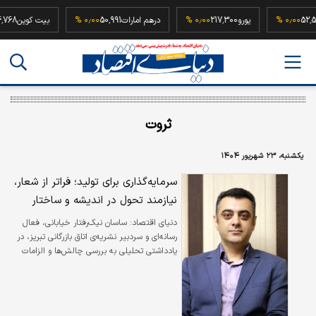
ه
52,500,000
۰٫۰۰ %
یورو
217,300
۰٫۰۰ %
درهم امارات
50,991
۰٫۰۰ %
بیت کو
ثروت
یکشنبه، ۲۳ شهریور ۱۴۰۴
سرمایه‌گذاری برای تولید؛ فراتر از شعار،
نیازمند تحول در اندیشه و ساختار
دنیای اقتصاد: ساسان نیک‌رفتار خیابانی، فعال
رسانه‌ای و سردبیر نشریه‌ی اتاق بازرگانی تبریز، در
یادداشتی تحلیلی به بررسی چالش‌ها و الزامات
«سرمایه‌گذاری برای تولید» پرداخته است. او تأکید
می‌کند که مسیر توسعه اقتصادی صرفاً با تزریق
منابع مالی یا گسترش زیرساخت‌های فیزیکی هموار
نمی‌شود، بلکه بیش و پیش از همه به نوع نگاه و