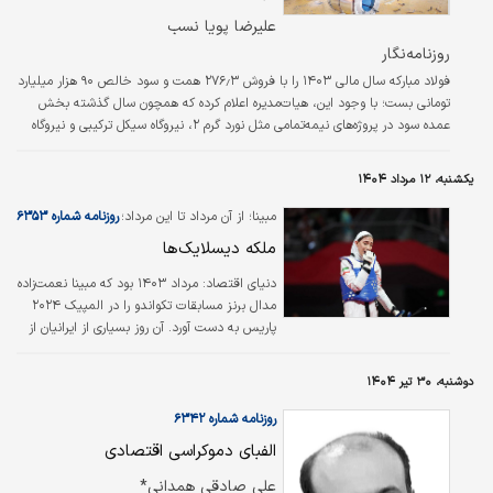
علیرضا پویا نسب
روزنامه‌نگار
فولاد مبارکه سال مالی ۱۴۰۳ را با فروش ۲۷۶٫۳ همت و سود خالص ۹۰ هزار میلیارد
تومانی بست؛ با وجود این، هیات‌مدیره اعلام کرده که همچون سال گذشته بخش
عمده سود در پروژه‌های نیمه‌تمامی مثل نورد گرم ۲، نیروگاه سیکل ترکیبی و نیروگاه
خورشیدی هزینه خواهد شد و احتمالاً کمتر از ۴۰ درصد سود میان سهام‌داران توزیع
می‌شود.
یکشنبه، ۱۲ مرداد ۱۴۰۴
مبینا؛ از آن مرداد تا این مرداد؛
روزنامه شماره ۶۳۵۳
ملکه دیسلایک‌ها
دنیای اقتصاد:
مرداد ۱۴۰۳ بود که مبینا نعمت‌زاده
مدال برنز مسابقات تکواندو را در المپیک ۲۰۲۴
پاریس به دست آورد. آن روز بسیاری از ایرانیان از
رقم خوردن این اتفاق خوشحال بودند.
دوشنبه، ۳۰ تیر ۱۴۰۴
روزنامه شماره ۶۳۴۲
الفبای دموکراسی اقتصادی
علی صادقی همدانی*