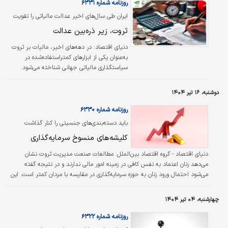
روزنامه شماره ۶۳۳۱
ایران طی سال‌های اخیر عدالت مالیاتی را تقویت
کرد
ثروت، زیر ذره‌بین عدالت
دنیای ‌اقتصاد: در دهه‌‌‌های اخیر، مالیات بر ثروت
به‌عنوان یکی از ابزارهای کمتر‌استفاده‌‌‌شده در
سیاستگذاری مالیاتی جهانی شناخته می‌شود.
اگرچه برخی کشورها در برهه‌‌‌هایی به دلایل مختلف
از اجرای آن عقب‌‌‌نشینی کرده‌‌‌اند، اما بررسی‌‌‌های
دوشنبه، ۱۶ تیر ۱۴۰۴
جدید، تصویری متفاوت از ظرفیت این ابزار برای
افزایش بهره‌‌‌وری، رشد اقتصادی و کاهش نابرابری
روزنامه شماره ۶۳۳۰
ارائه داده‌‌‌اند.
باید دسته‏‏‌بندی‏‏‌های جنسیتی را کنار گذاشت
کلیشه‏‏‌های منسوخ سرمایه‌گذاری
دنیای اقتصاد - گروه اقتصاد بین‌الملل:
مطالعات صنعت مدیریت ثروت نشان
می‌دهد زنان اعتماد به نفس کافی در زمینه امور مالی ندارند و در نتیجه گفته
می‌شود احتمال ورود زنان به حوزه سرمایه‌گذاری در مقایسه با مردان کمتر است. این
گفته‌‌‌ها مقاله‌‌‌نویس فایننشال‌‌‌تایمز را به یاد روزهای مدرسه انداخته است. او می‌‌‌گوید:
«در دبیرستان دخترانه‌‌‌ای که در دهه ۹۰ می‌‌‌رفتم، معلم ریاضی‌‌‌مان مبحث مثلثات را
چهارشنبه، ۰۴ تیر ۱۴۰۴
این‌‌‌طور معرفی کرد که مغز زن‌‌‌ها معمولا با این مباحث مشکل دارد. نیمی از کلاس
همان لحظه از درس دلسرد شدند و احتمالا دیگر هیچوقت به ریاضی…
روزنامه شماره ۶۳۲۲