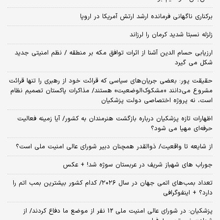
برکناری ناگهانی فرمانده ارشد ارتش آمریکا در اروپا
زلزله نسبتا شدید کرمان را لرزاند
ارزیابی حسام الدین آشنا از اثرات توافق مکه بر منطقه / نظم امنیتی جدید
شکل می گیرد
حقیقت پور: بعضی جریان‌های سیاسی که قرائت خود از رهبری را تنها قرائت
مشروع می‌دانند «مشکوک‌الوضعیت» هستند/ مذاکرات پاکستان تصمیم نظام
است، نه پروژه اختصاصی دولت پزشکیان
اظهارات تازه پزشکیان درباره بازگشت هنرمندان به کشور/ آیا زمینه فعالیت
حرفه‌ای مهیا می شود؟
از شایعه تا واقعیت/ ذوالقدر همچنان دبیر شورای ‌عالی امنیت ملی است؟
جوراب های شهباز شریف در عربستان سوژه شد! + عکس
تعداد بمب‌های اتمی جهان در سال ۲۰۲۶/ کدام کشور بیشترین بمب اتم را
دارد؟ + اینفوگرافی
پزشکیان: در شورای عالی امنیت ملی 12 نفر از موضع ما دفاع کردند/ از