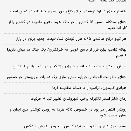
شهادت نمی‌ترسم + فیلم
هشدار جدی درباره نوشیدن چای داغ/ این بیماری خطرناک در کمین است
ادعای سنتکام: مسیر 51 کشتی را در تنگه هرمز تغییر دادیم/ دو کشتی را از
کار انداختیم
هر کیلو برنج هاشمی 595 هزار تومان شد/ قیمت جدید برنج در بازار
بهانه ترامپ برای فرار از پاسخ گویی به خبرنگاران/ یک جنگ در پیش داریم!
+ فیلم
خوش و بش سیدمحمد خاتمی با وزیر پزشکیان در یک مراسم + عکس
ادعای حکومت الجولانی درباره خنثی سازی یک عملیات تروریستی در دمشق
هیلاری کلینتون، ترامپ را با صدام مقایسه کرد!
زمان شارژ اعتبار کالابرگ برخی شهروندان تغییر کرد + جزئیات
رویترز: انتظار می‌رود در خصوص تنگه هرمز به زودی توافقی بین ایران و
عمان حاصل شود
اسباب‌ بازی‌های رونالدو را ببینید/ کریس و خودروهایش + عکس