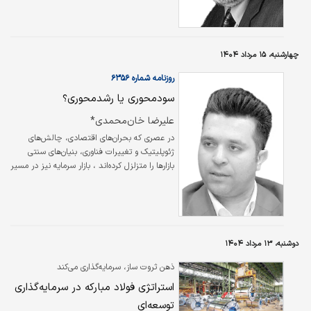
کسب سود، بلکه به‌عنوان صحنه‌ای برای نمایش
قدرت شخصی و پیش‌بردن خواسته‌ها تلقی
می‌شود.
چهارشنبه، ۱۵ مرداد ۱۴۰۴
روزنامه شماره ۶۳۵۶
سودمحوری یا رشدمحوری؟
علیرضا خان‌محمدی*
در عصری که بحران‌های اقتصادی، چالش‌های
ژئوپلیتیک و تغییرات فناوری، بنیان‌های سنتی
بازارها را متزلزل کرده‌اند ، بازار سرمایه نیز در مسیر
تعیین‌کننده‌ای قرار گرفته است. در چنین شرایطی،
بازنگری در سیاستگذاری بازار سرمایه به‌ویژه در
صنایع راهبردی، نه تنها ضرورتی اقتصادی، بلکه
الزامی راهبردی برای آینده کشور است.
دوشنبه، ۱۳ مرداد ۱۴۰۴
ذهن ثروت ساز، سرمایه‌گذاری می‌کند
استراتژی فولاد مبارکه در سرمایه‌گذاری
توسعه‌ای