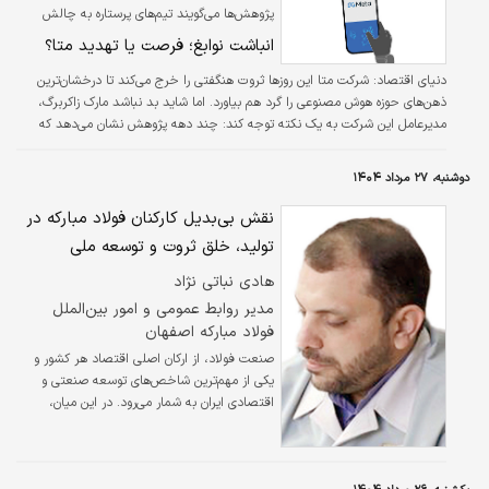
خانواده‌های آمریکا بهره‌مند شوند.
پژوهش‌ها می‌گویند تیم‌های پرستاره به چالش
مدیریتی قرن تبدیل شده‌اند
انباشت نوابغ؛ فرصت یا تهدید متا؟
دنیای اقتصاد:
شرکت متا این روزها ثروت هنگفتی را خرج می‌کند تا درخشان‌ترین
ذهن‌های حوزه هوش مصنوعی را گرد هم بیاورد. اما شاید بد نباشد مارک زاکربرگ،
مدیرعامل این شرکت به یک نکته توجه کند: چند دهه پژوهش نشان می‌دهد که
انباشت نوابغ در یک تیم می‌تواند نتیجه عکس داشته باشد.
دوشنبه، ۲۷ مرداد ۱۴۰۴
نقش بی‌بدیل کارکنان فولاد مبارکه در
تولید، خلق ثروت و توسعه ملی
هادی نباتی نژاد
مدیر روابط عمومی و امور بین‌الملل
فولاد مبارکه اصفهان
صنعت فولاد، از ارکان اصلی اقتصاد هر کشور و
یکی از مهم‌ترین شاخص‌های توسعه صنعتی و
اقتصادی ایران به شمار می‌رود. در این میان،
شرکت فولاد مبارکه اصفهان به عنوان بزرگ‌ترین
تولیدکننده فولاد در غرب آسیا، نقشی راهبردی در
تأمین نیازهای داخلی و نیز در صادرات و ارزآوری