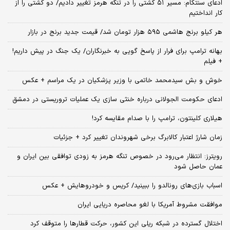
ادعای سنتکام: مسیر ۵۱ کشتی را در تنگه هرمز تغییر دادیم/ دو کشتی را از
کار انداختیم
هر کیلو برنج هاشمی ۵۹۵ هزار تومان شد/ قیمت جدید برنج در بازار
بهانه ترامپ برای فرار از پاسخ گویی به خبرنگاران/ یک جنگ در پیش داریم!
+ فیلم
خوش و بش سیدمحمد خاتمی با وزیر پزشکیان در یک مراسم + عکس
ادعای حکومت الجولانی درباره خنثی سازی یک عملیات تروریستی در دمشق
هیلاری کلینتون، ترامپ را با صدام مقایسه کرد!
زمان شارژ اعتبار کالابرگ برخی شهروندان تغییر کرد + جزئیات
رویترز: انتظار می‌رود در خصوص تنگه هرمز به زودی توافقی بین ایران و
عمان حاصل شود
اسباب‌ بازی‌های رونالدو را ببینید/ کریس و خودروهایش + عکس
موافقت مشروط آمریکا با لغو محاصره دریایی ایران
اختلال گسترده در شبکه ریلی این کشور، حرکت قطارها را متوقف کرد