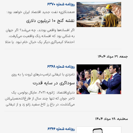
شمار می‌رویم، اما همچنان با گرفتاری‌های اقتصادی
روزنامه شماره ۶۳۷۰
و معیشتی روبه‌رو هستیم و اگر همچنان گرفتاریم،
«معدنکاری» نفت جدید اقتصاد ایران خواهد بود؛
اشکال در شیوه اداره و مصرف منابع است.
نقشه گنج ۱۰ تریلیون دلاری
می‌توانیم این وضعیت را اصلاح کنیم، اما شرط آن
آغاز تغییر از خودمان است. پزشکیان تاکید کرد:
اگر افسانه‌ها واقعی بودند، چه می‌شد؟ اگر جهان
آب، برق و گاز…
به شکلی بود که افسانه رنگ واقعیت می‌گرفت،
احتمالا کیمیاگری دیگر یک خیال خام نبود. یا مثلا
الدورادو دیگر یک شهرخیالی با کوه‌هایی از طلا
نبود. می‌شد با انواع رمز و رازهای کیمیاگران، از
جمعه، ۳۱ مرداد ۱۴۰۴
خاک سیاه طلای ناب ساخت و همه را ثروتمند کرد.
می‌شد شکلی از جهان را خلق کرد که در آن هرکس
روزنامه شماره ۶۳۶۸
با فراغ بال در پی ساختن جهانی باشد که در آن
نامزدی با تیفانی ترامپ،درهای ثروت را به روی
منابع بسیار زیاد است. کار معدن و صنایع معدنی
خانواده بولوس گشود؛
سوداگری در سایه قدرت
همین است. اغراق نیست اگر بگوییم اکتشاف
پهنه‌های معدنی بسیار بزرگ و ثروت‌ساز در ایران…
دنیای‌اقتصاد:
ژانویه ۲۰۲۱، مایکل بولوس، یک
تاجر جوان که تنها چند سال از فارغ‌التحصیلی‌اش
می‌گذشت، در باغ رز کاخ سفید زانو زد و از تیفانی
ترامپ، دختر رئیس‌جمهور وقت خواستگاری کرد.
تقریبا بلافاصله پس از این نامزدی، درهایی به روی
سه‌شنبه، ۲۸ مرداد ۱۴۰۴
بولوس، خانواده و نزدیکانش گشوده شد تا از
مزایای مالی نزدیکی به یکی از قدرتمندترین
روزنامه شماره ۶۳۶۶