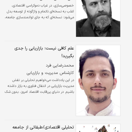
خصوصی‌‌‌سازی، در غیاب دموکراسی اقتصادی،
اغلب به نسخه‌‌‌ای ناتمام و واژگونه از توسعه بدل
می‌شود؛ نسخه‌‌‌ای که به جای توانمندسازی جامعه،
به تمرکز ثروت در دست گروهی معدود می‌‌‌انجامد
و سرمایه اجتماعی را فرسایش می‌دهد. تجربه
ایران در خصوصی‌‌‌سازی، در دو دهه گذشته، نشان
داده است که بدون شفافیت، پاسخ‌‌‌گویی و
مشارکت واقعی کارآفرینان و مردم، انتقال مالکیت
علم کافی نیست؛ بازاریابی را جدی
نه به بهبود کارآیی می‌‌‌انجامد و نه به عدالت.
بگیرید!
محمدرضایی فرد
کارشناس مدیریت و بازاریابی
در این یادداشت می‌خواهیم تحلیلی بر نقش
مدیریت بازاریابی در انتقال فناوری به بازار داشته
باشیم. در دنیای پررقابت اقتصاد امروز، بدون شک
«تجاری‌سازی فناوری» به یک مؤلفه کلیدی برای رشد
پایدار، خلق ثروت و ارتقاء بهره‌وری در سطح ملی
تبدیل‌شده است.
تحلیلی اقتصادی/طبقاتی از جامعه