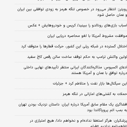
ویترز: انتظار می‌رود در خصوص تنگه هرمز به زودی توافقی بین ایران
 عمان حاصل شود
سباب‌ بازی‌های رونالدو را ببینید/ کریس و خودروهایش + عکس
وافقت مشروط آمریکا با لغو محاصره دریایی ایران
ختلال گسترده در شبکه ریلی این کشور، حرکت قطارها را متوقف کرد
ولین واکنش ترامپ به حکم توقف ساخت سالن رقص کاخ سفید
دعای اکسیوس: مذاکره‌کنندگان ایرانی منتظر تأییدهای نهایی داخلی
رباره توافق با عمان و آمریکا هستند
ین سیگنال‌ها بازار نفت را متلاطم کرد + جزئیات
ملات به کشتی‌های اماراتی در تنگه هرمز
فشاگری یک مقام سابق آمریکا درباره ایران: داستان نزدیک بودن تهران
ه بمب اتم پروپاگاندا بود
زشکیان: هرگز استعفا نداده‌ام و نخواهم داد/ هیچ امتیازی در
فاهم‌نامه ندادیم +فیلم