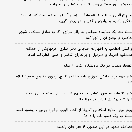
دیرکل امور مستمری‌های تامین اجتماعی را بخوانید
یام عراقچی خطاب به همسایگان؛ زمان آن فرا رسیده است که به خود
تکی باشیم و برادری واقعی را در پیش گیریم
مله تند یک نماینده مجلس به باقر خرازی: اگر به شلاق محکوم شوی
اضرم با وضو آن را اجرا کنم
اکنش ابطحی به اظهارات جنجالی باقر خرازی؛ حرفهایش از حملات
ستقیم آمریکا و اسرائیل و براندازان تلختر و حتی خطرناکتر است
نفجار مهیب در یک پالایشگاه نفت + فیلم
بر مهم برای دانش آموزان پایه هفتم/ نتایج آزمون مدارس سمپاد اعلام
د
بر انتصاب محسن رضایی به دبیری شورای عالی امنیت ملی صحت
ارد؟/ خبرگزاری فارس توضیح داد
یش‌بینی منابع اطلاعاتی آمریکا از اقدام قریب‌الوقوع پوتین/ روسیه قصد
مله به یک عضو ناتو را دارد؟
صادف شدید در این محور/ ۴ نفر جان باختند