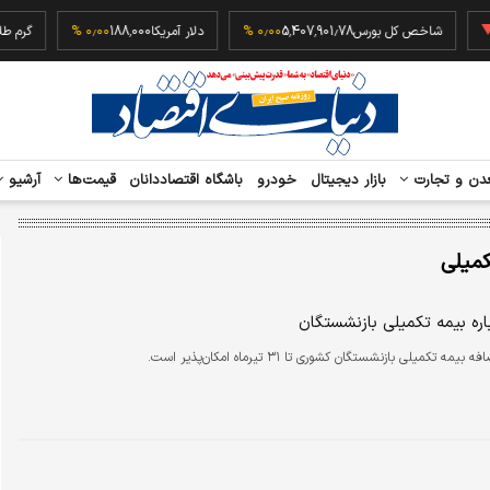
‎
شاخص کل بورس
5,407,901.78
۰٫۰۰ %
دلار آمریکا
188,000
۰٫۰۰ %
دن و تجارت
بازار دیجیتال
خودرو
باشگاه اقتصاددانان
قیمت‌ها
آرشیو
میلی
اره بیمه تکمیلی بازنشستگان
مه تکمیلی بازنشستگان کشوری تا ۳۱ تیرماه امکان‌پذیر است.