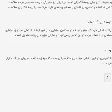
رت هوشمندی برای بیمه تکمیلی ندارد. پیش‌تر نیز مدیرکل حراست سازمان بیمه سلامت
م
 تلفنی نداشته و تماس‌های تلفنی با محتوای صدور کارت هوشمند یا بیمه تکمیلی سلامت،
. به گفته محمد منتقمی‌راد، بیمه شدگان می‌توانند همه سوالات…
پ
م
رمندان آغاز شد
ح
وادث اهالی فرهنگ، هنر و رسانه در صندوق اعتباری هنر شروع شد. ‌اعضای صندوق اعتباری
ح
مندی از خدمات بیمه درمان تکمیلی می‌شوند و مابقی هزینه برعهده صندوق است.
و
م
ویی
ا
سازمان امور دانشجویان اعلام کرد: ثبت نام ارز دانشجویی در این مقطع صرفا برای متقاضیانی است که موفق به ثبت نام برای ارز ۶ ماه اول
خ
ش
۱
خ
د
پ
ح
ت