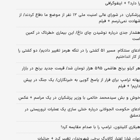
ا دارد؟ + اینفوگرافی
پزشکیان: در شورای عالی امنیت ملی ۱۲ نفر از موضع ما دفاع کردند/ از
هادت نمی‌ترسم + فیلم
شدار جدی درباره نوشیدن چای داغ/ این بیماری خطرناک در کمین
ست
ادعای سنتکام: مسیر ۵۱ کشتی را در تنگه هرمز تغییر دادیم/ دو کشتی را
ز کار انداختیم
ر کیلو برنج هاشمی ۵۹۵ هزار تومان شد/ قیمت جدید برنج در بازار
هانه ترامپ برای فرار از پاسخ گویی به خبرنگاران/ یک جنگ در پیش
اریم! + فیلم
وش و بش سیدمحمد خاتمی با وزیر پزشکیان در یک مراسم + عکس
دعای حکومت الجولانی درباره خنثی سازی یک عملیات تروریستی در
مشق
یلاری کلینتون، ترامپ را با صدام مقایسه کرد!
مان شارژ اعتبار کالابرگ برخی شهروندان تغییر کرد + جزئیات