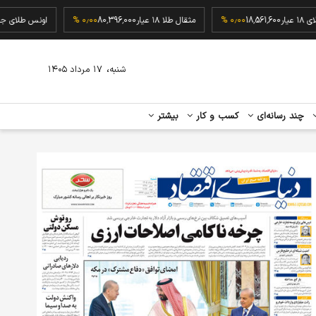
گرم طلای ۱۸ عیار
18,561,600
۰٫۰۰ %
مثقال طلا ۱۸ عیار
80,396,000
۰٫۰۰ %
اونس طل
،
شنبه
۱۷ مرداد ۱۴۰۵
چند رسانه‌ای
کسب و کار
بیشتر