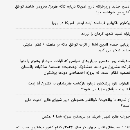
دعای جدید وزیرخزانه داری آمریکا درباره تنگه هرمز/ به‌زودی شاهد توافق
تش‌بس خواهیم بود
رکناری ناگهانی فرمانده ارشد ارتش آمریکا در اروپا
لزله نسبتا شدید کرمان را لرزاند
رزیابی حسام الدین آشنا از اثرات توافق مکه بر منطقه / نظم امنیتی
دید شکل می گیرد
قیقت پور: بعضی جریان‌های سیاسی که قرائت خود از رهبری را تنها
رائت مشروع می‌دانند «مشکوک‌الوضعیت» هستند/ مذاکرات پاکستان
صمیم نظام است، نه پروژه اختصاصی دولت پزشکیان
ظهارات تازه پزشکیان درباره بازگشت هنرمندان به کشور/ آیا زمینه
عالیت حرفه‌ای مهیا می شود؟
ز شایعه تا واقعیت/ ذوالقدر همچنان دبیر شورای ‌عالی امنیت ملی
ست؟
وراب های شهباز شریف در عربستان سوژه شد! + عکس
تعداد بمب‌های اتمی جهان در سال ۲۰۲۶/ کدام کشور بیشترین بمب اتم