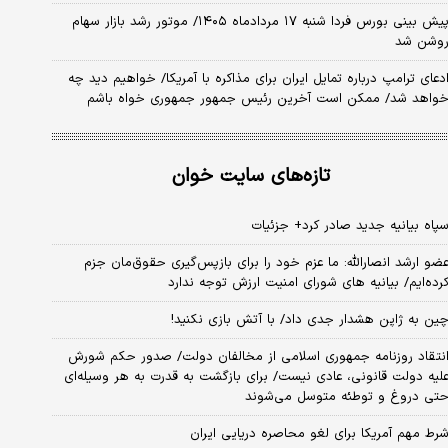
پیش بینی بورس فردا شنبه ۱۷ مردادماه ۱۴۰۵/ موتور رشد بازار سهام
وشن شد
دعای ترامپ درباره تمایل ایران برای مذاکره با آمریکا/ خواهیم دید چه
واهد شد/ ممکن است آخرین رئیس‌ جمهور جمهوری خواه باشم
تازه‌های سایت خوان
پاه بیانیه جدید صادر کرد+ جزئیات
ضو ارشد انصارالله: ما عزم خود را برای بازپس‌گیری حقوق‌مان جزم
رده‌ایم/ بیانیه‌ های شورای امنیت ارزش توجه ندارد
ین به ژاپن هشدار جدی داد/ با آتش بازی نکنید!
نتقاد روزنامه جمهوری اسلامی از مخالفان دولت/ صدور حکم شورش
لیه دولت قانونی، عادی نیست/ برای بازگشت به قدرت به هر وسیله‌ای
تی دروغ و توطئه متوسل می‌شوند
رط مهم آمریکا برای لغو محاصره دریایی ایران