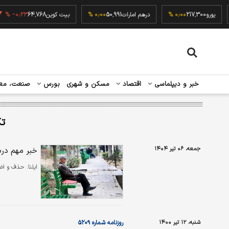
۰٫
یورو
217,300
۰٫۰۰ %
درهم امارات
50,991
۰٫۰۰ %
بیت کوین
64,768
−۰٫۲۳ %
خبر و دیپلماسی
اقتصاد
مسکن و شهری
بورس
صنعت، مع
تک
جمعه، ۰۶ تیر ۱۴۰۴
خبر مهم درب
ایلنا:
​حذف و اضافه بی
شنبه، ۱۲ تیر ۱۴۰۰
روزنامه شماره ۵۲۰۹