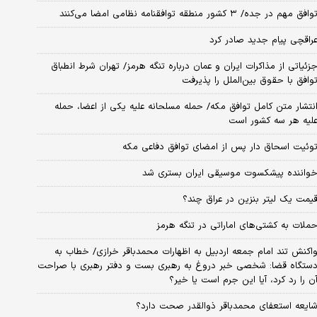
وافق مهم در جده/ ۳ کشور منطقه توافقنامه نظامی امضا می‌کنند
راقچی پیام جدید صادر کرد
زئیاتی از مذاکرات ایران و عمان درباره تنگه هرمز/ تهران شرط انطباق
وافق با حقوق بین‌الملل را پذیرفت
نتشار متن کامل توافق مکه/ حمله مسلحانه علیه یکی از اعضا، حمله
لیه هر سه کشور است
وئیت اسحاق دار پس از امضای توافق دفاعی مکه
واننده پیشکسوت موسیقی ایران بستری شد
یمت یک لیتر بنزین در عراق چند؟
ملات به کشتی‌های اماراتی در تنگه هرمز
اکنش تند امام جمعه اردبیل به اظهارات محمدباقر خرازی/ خطاب به
ستگاه قضا: شخصی خبر دروغ به رهبری بست و دفتر رهبری با صراحت
ن را رد کرد، آیا این جرم است یا خیر؟
ایعه استعفای محمدباقر ذوالقدر صحت دارد؟