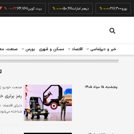
۰٫
یورو
217,300
۰٫۰۰ %
درهم امارات
50,991
۰٫۰۰ %
بیت کوین
64,768
۰٫۲۳ %
خبر و دیپلماسی
اقتصاد
مسکن و شهری
بورس
صنعت، مع
ت
پنجشنبه، ۱۵ مرداد ۱۴۰۵
صنعت خودرو ژاپ
رمز برتری خ
دنیای اقتصاد: 
شناخته می‌شود.