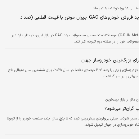
ت
«
آغاز دور جدید فروش خودروهای GAC جیران موتور با قیمت قطعی (تعداد
ا
ه
جیران موتور (G-RUN Motor) عرضه‌کننده تخصصی محصولات برند GAC در بازار ایران، در نظر دارد دور
و
لات خود را در هفته دوم تیرماه آغاز کند.
ا
ا
رای بزرگ‌ترین خودروساز جهان
ت
غول خودروسازی ژاپنی با رشد ۳٫۷ درصدی تقاضا در سال ۲۰۲۵، برای ششمین سال متوالی تاج
چ
هانی را بر سر گذاشت.
ت
م
م
 گران‌تر می‌شود؟
ژ
 مدیر شرکت چینی بی‌وای‌دی پیش‌بینی کرده که تا پنج سال آینده صنعت خودرو را از تویوتا
پ
شاه خودروسازی در جهان تبدیل شوند.
ح
ت