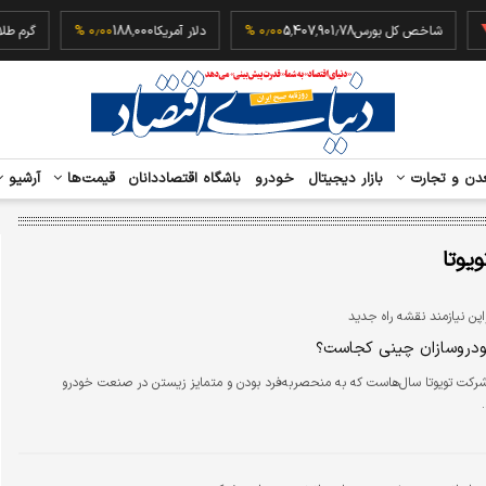
‎−
شاخص کل بورس
5,407,901.78
۰٫۰۰ %
دلار آمریکا
188,000
۰٫۰۰ %
دن و تجارت
بازار دیجیتال
خودرو
باشگاه اقتصاددانان
قیمت‌ها
آرشیو
ویوتا
ن نیازمند نقشه راه جدید
ودروسازان چینی کجاست؟
شرکت تویوتا سال‌هاست که به منحصربه‌فرد بودن و متمایز زیستن در صنعت خودرو