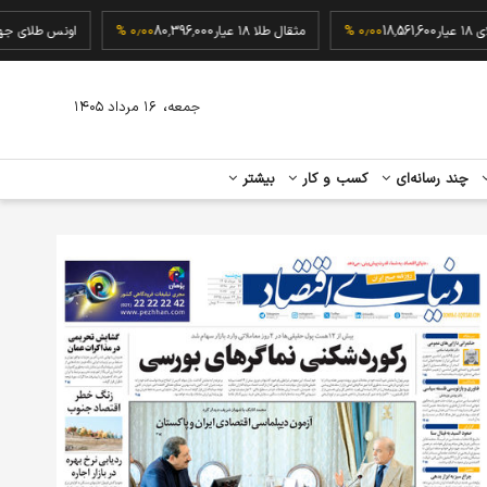
گرم طلای ۱۸ عیار
18,561,600
۰٫۰۰ %
مثقال طلا ۱۸ عیار
80,396,000
۰٫۰۰ %
اونس ط
،
جمعه
۱۶ مرداد ۱۴۰۵
چند رسانه‌ای
کسب و کار
بیشتر