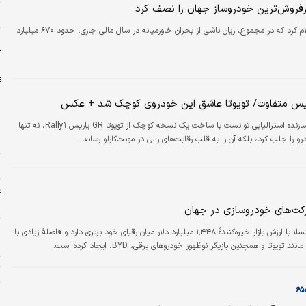
فروش‌ترین خودروساز جهان را نصف کرد
ش
تویوتا اعلام کرد که در مجموع، زیان ناشی از بحران خاورمیانه در سال مالی جاری، حدود ۶۷۰ میلیارد
ح
ک
ریس متفاوت/ تویوتا عاشق این خودروی کوچک شد + عکس
یک سازنده استرالیایی توانست با ساخت یک نسخه کوچک از تویوتا GR یاریس Rally۱، نه‌ تنها
و را جلب کرد، بلکه آن را به قلب رقابت‌های رالی در مونت‌کارلو رساند.
م
و
غ
ش
کت‌های خودروسازی در جهان
دنیای اقتصاد: تسلا با ارزش بازار خیره‌کنندهٔ ۱٬۴۴۸ میلیارد دلار میان رقبای خود برتری دارد و فاصلهٔ زیادی با
ر
 تویوتا و همچنین بازیگر نوظهور خودروهای برقی، BYD، ایجاد کرده است.
ت
ش