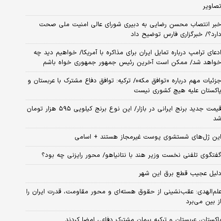
صاویر
بر انتصاب محسن رضایی به دبیری شورای عالی امنیت ملی صحت
ارد؟/ خبرگزاری فارس توضیح داد
دعای ترامپ درباره تمایل ایران برای مذاکره با آمریکا/ خواهیم دید چه
واهد شد/ ممکن است آخرین رئیس‌ جمهور جمهوری خواه باشم
زئیات مهم درباره «توافق مکه»/ ترکیه‌: توافق دفاع مشترک با عربستان و
اکستان علیه هیچ کشوری نیست
قیمت جدید برنج ایرانی در بازار/ این نوع برنج کیلویی ۵۹۵ هزار تومان
د
ین ژل‌های شستشوی پوست غیرمجاز هستند + اسامی
فتگوی تلفنی نخست وزیر هند با نتانیاهو/ محور رایزنی چه بود؟
لیل عجیب قطع برق این شهر
لم‌الهدی: عقب‌نشینی از حقوق هسته‌ای و محور مقاومت، قدرت ایران را
ز بین می‌برد
اکستان، عربستان و ترکیه پیمان مشترک دفاعی امضا کردند