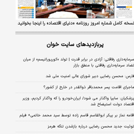
سخه کامل شماره امروز روزنامه «دنیای‌ اقتصاد» را اینجا بخوانید
پربازدیدهای سایت خوان
رمایه‌داری رفاقتی؛ آزادی در برابر قدرت | تولد «کورپوراتیسم» از میان
ضاد سرمایه‌داری رفاقتی با منطق بازار
ارس: محسن رضایی دبیر شورای عالی امنیت ملی شد
اجرای اقامت پسر محمدباقر ذوالقدر در خارج از کشور؟
زشکیان: سایپا واگذار می شود/ ایران‌خودرو را که واگذار کردیم، وزیر
قتصاد دولت استیضاح شد
قامه نماز بر پیکر ابوالقاسم قاسم زاده توسط سید محمد خاتمی+ فیلم
وئیت جدید محسن رضایی درباره بازشدن تنگه هرمز