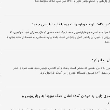
با حجم موتور کم‌تر از ۱۳۰۰ سی سی حذف نخواهد شد.
ت
خ
د
ار با طراحی جدید
ا
خ
ا سرانجام نسل نهم هایلوکس را بعد از یک دهه حضور در بازار معرفی کرد؛ خودرویی که
یرونی و کابین آن به‌طور کامل بازطراحی شده، بلکه برای نخستین بار نسخه‌ای کاملا برقی از
ج
 شد.
پ
ش
ان صادر کرد
وتورز به دلیل نقصی که ممکن است باعث از کار افتادن دوربین دید عقب شود و خطر
ا
را در آمریکا فراخوان کرد.
گ
د
ع
زی ژاپن به میدان آمد/ اعلان جنگ تویوتا به رولزرویس و
ا
ر
پ