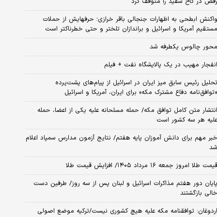
قص در کاخ سفید را متوقف کرد
اکنش ابطحی به اظهارات جنجالی باقر خرازی؛ حرفهایش از حملات
ستقیم آمریکا و اسرائیل و براندازان تلختر و حتی خطرناکتر است
حور چالوس یکطرفه شد
نفجار مهیب در یک پالایشگاه نفت + فیلم
حلیل رئیس سابق میز ایران در اسرائیل از پیام‌های پشت‌پرده
توافق‌نامه دفاع مشترک مکه» برای ایران، آمریکا و اسرائیل
نتشار متن کامل توافق مکه/ حمله مسلحانه علیه یکی از اعضا، حمله
لیه هر سه کشور است
بر مهم برای دانش آموزان پایه هفتم/ نتایج آزمون مدارس سمپاد اعلام
د
یمت طلا امروز جمعه ۱۶ مرداد ۱۴۰۵/ افزایش قیمت طلا
ایان دور هفتم مذاکرات اسرائیل و لبنان پس از سه روز/ طرفین دست
الی بازگشتند
ردوغان: توافقنامه مکه علیه هیچ کشوری نیست/ترکیه موضع اصولی