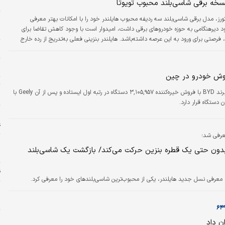
ر
نسخه برقی شاسی‌بلند محبوب تویوتا
وتورز، مدل برقی شاسی‌بلند سه ردیفه محبوب ‌هایلندر خود را با امکانات بهتر معرفی
و
رود دیرهنگامی به حوزه خودروهای برقی داشت، امیدوار است با وجود کاهش تقاضا برای
م
فرصتی برای ورود به این عرصه داشته‌باشد.‌ هایلندر بنزینی فعلی به‌تدریج از رده خارج
م
خواهدشد، زیرا گرند‌ هایلندر بزرگ‌تر خریداران این خودرو را از آن خود کرد. هایلندر ۲۰۲۷ با طراحی کاملا
ظاهری شیک‌تر عرضه می‌شود، اما طرح شاسی‌بلند سه ردیفه‌ای که باعث محبوبیت آن شده
ا
.
ت
دنیای اقتصاد: برند BYD با فروش خیره‌کننده ۳,۱۰۵,۹۵۷ دستگاه در رتبه اول ایستاده و پس از آن Geely با
«
ا
ع
خ
دون حتی یک قطره بنزین حرکت می‌کند/ بازگشت یک شاسی‌بلند
ش
ق
با معرفی نسل جدید هایلندر، یکی از محبوب‌ترین شاسی‌بلندهای خود را معرفی کرد.
پ
خ
ا
ان داد