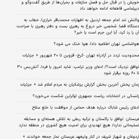
ویش را در قبال حل و فصل منازعات و بحران‌ها از طریق گفت‌وگو و
یپلماسی قاطعانه ادامه خواهد داد
اکنش تند امام جمعه اردبیل به اظهارات محمدباقر خرازی/ خطاب به
ستگاه قضا: شخصی خبر دروغ به رهبری بست و دفتر رهبری با صراحت
ن را رد کرد، آیا این جرم است یا خیر؟
واشناسی تهران اطلاعیه داد/ هوا خنک می شود؟
حدودیت تردد در آزادراه تهران -کرج- قزوین تا ۲۰ شهریور + جزئیات
توافق نزدیک است؟/ ادعای وزیر ترامپ: شاید امروز یا فردا، آتش‌بس ۳۰
۶۰ روزه برقرار شود
مان پخش آخرین بخش گزارش پزشکیان به مردم اعلام شد + جزئیات
لنسکی در انتخابات ریاست جمهوری اوکراین شکست می‌خورد؟
دعای رئیس شاباک درباره هدف حماس از موافقت با خلع سلاح
ربستان: توافق با پاکستان و ترکیه ربطی به تلاش هسته‌ای و مسابقه
سلیحاتی ندارد/ هیچ تهدیدی برای امنیت هیچ کشوری در منطقه ندارد
ردوغان و شهباز شریف در کنار ولیعهد عربستان نماز جمعه خواندند +