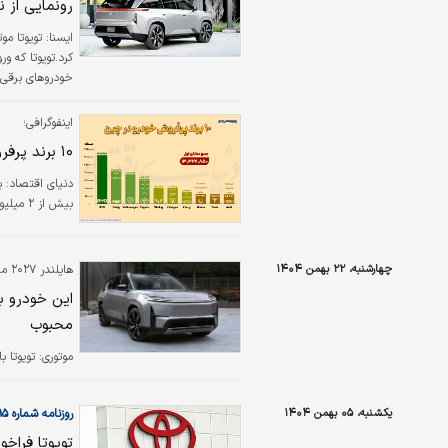
رونمایی از 
ایسنا: تویوتا م
کرد.تویوتا که و
خودروهای برقی، 
جدیدی از جمله 
اینفوگرافی؛
را حفظ کرده‌است
۱۰ برند پرفروش خودرو در چین
بیش از ۲ میلیون دستگاه قرار دارد.
چهارشنبه، ۲۲ بهمن ۱۴۰۴
هایلندر ۲۰۲۷ معرفی شد؛
این خودرو ب
محبوب
موتوری:
تویوتا 
یکشنبه، ۰۵ بهمن ۱۴۰۴
روزنامه شماره ۶۴۹۵
تویوتا فراخو