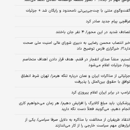
فت‌وگوی متنی با چت‌جی‌پی‌تی نامحدود و رایگان شد + جزئیات
راقچی پیام جدید صادر کرد
صادف شدید در این محور/ ۴ نفر جان باختند
بر انتصاب محسن رضایی به دبیری شورای عالی امنیت ملی صحت
ارد؟/ خبرگزاری فارس توضیح داد
سنیم: منشأ صدای انفجار در قشم، هدف قرار دادن اهداف متخاصم
ود/ جزئیات اعلام می‌شود
زئیاتی از مذاکرات ایران و عمان درباره تنگه هرمز/ تهران شرط انطباق
وافق با حقوق بین‌الملل را پذیرفت
رامپ در برابر ایران اعلام پیروزی کرد
زشکیان: باید مبلغ کالابرگ را افزایش دهیم/ هر زمان می‌خواهیم کاری
نجام دهیم، می‌گویند فعلاً دست نگه دارید
نتقاد ظریفیان از مخالفت با مذاکره به دلایل صرفا سیاسی/ یکی از
بزارهای مهم سیاست خارجی را از کار می‌اندازند