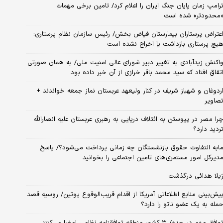
رامپ زمان پایان جنگ ایران را اعلام کرد/ تامین برخی مهمات
محدودتر» شده است
عتراض پرستاران بیمارستان فیاض بخش/ رئیس سازمان نظام پرستاری:
یچ پرستاری بازداشت یا اخراج نشده است
اکنش زیدآبادی به تغییر دبیر شورای عالی امنیت ملی/ به همان صورتی
تفاق افتاد که سید محمد باقر خرازی از آن خبر داده بود
ردوغان و شهباز شریف در کنار ولیعهد عربستان نماز جمعه خواندند +
صاویر
را مصر در پیوستن به ائتلاف دریایی به رهبری عربستان علیه انصارالله
ردید دارد؟
ابه التفاوت حقوق بازنشستگان چه زمانی پرداخت می‌شود؟/ پاسخ
دیرکل امور مستمری‌های تامین اجتماعی را بخوانید
یلا هدائی درگذشت
یش‌بینی منابع اطلاعاتی آمریکا از اقدام قریب‌الوقوع پوتین/ روسیه قصد
مله به یک عضو ناتو را دارد؟
وافق مهم در جده/ ۳ کشور منطقه توافقنامه نظامی امضا می‌کنند