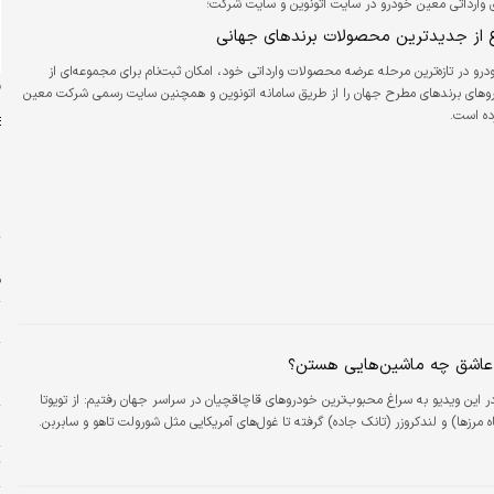
وارداتی معین خودرو در سایت اتونوین و سایت شرکت؛
 از جدیدترین محصولات برندهای جهانی
 در تازه‌ترین مرحله عرضه محصولات وارداتی خود، امکان ثبت‌نام برای مجموعه‌ای از
ن
های برندهای مطرح جهان را از طریق سامانه اتونوین و همچنین سایت رسمی شرکت معین
ده است.
س
ت
ف
م
پ
 عاشق چه ماشین‌هایی هستن؟
ا
ر این ویدیو به سراغ محبوب‌ترین خودروهای قاچاقچیان در سراسر جهان رفتیم: از تویوتا
 مرزها) و لندکروزر (تانک جاده) گرفته تا غول‌های آمریکایی مثل شورولت تاهو و سابربن.
ا
ت