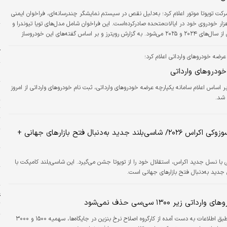
خ
د
رکت تویوتا موتور اعلام کرد؛ به‌دلیل نقص در سیستم نمایشگر چندرسانه‌‌‌‌‌ای، فراخوان ایمنی
رای حدود ۱۶۲‌هزار خودروی خود در ایالات‌متحده صادر‌کرده‌است. این فراخوان شامل مدل‌های تویا تیوندرا و
و
تیوندرا هیبریدی از سال‌های ۲۰۲۴ و ۲۰۲۵ می‌شود. به گزارش رویترز و بر اساس گفته‌‌‌‌‌های این خودروساز
د
 نمایشگر می‌تواند باعث شود که تصویر دوربین به‌صورت ثابت نمایش داده‌شود یا تصویر
آ
درآید که در برخی شرایط ممکن است استانداردهای ایمنی فدرال را نقض کند. تویوتا
عرضه خودرو‌های وارداتی اعلام کرد؛
 خودرو‌های وارداتی ‌
ه
ر اساس اعلام سامانه یکپارچه عرضه خودرو‌های وارداتی، ثبت نام خودرو‌های وارداتی از امروز
م
 شد.
تا 
رونمایی از سوزوکی اکراس ۲۰۲۶/ شاسی‌بلند جدید به‌دنبال فتح بازارهای جهانی +
ز
ز
 با نسل جدید اکراس، استقلال خود را از تویوتا جشن می‌گیرد. این شاسی‌بلند کامپکت با
جدید به‌دنبال فتح بازارهای جهانی است.
ا
ع
تی زیر ۱۳۰۰ سی‌سی حذف نمی‌شود
ت
دنیای اقتصاد: طبق اطلاعات به دست آمده از کارگروه اصلاح نرخ بنزین در جایگاه‌ها، سهمیه ۱۵۰۰ و ۳۰۰۰
ا