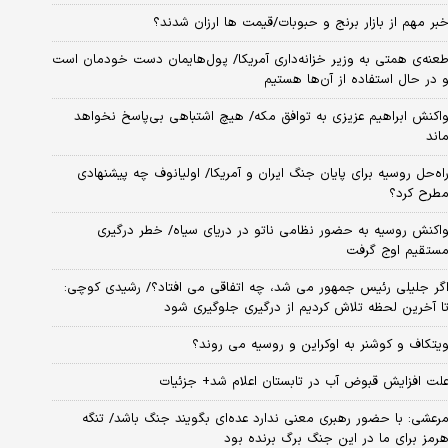
بر مهم از بازار برنج و حبوبات/قیمت ها ارزان شدند؟
عنه‌ی‌ همتی به وزیر خزانه‌داری آمریکا/ پول‌هایمان دست خودمان است
 در حال استفاده از آن‌ها هستیم
اکنش ابراهیم عزیزی به توافق مکه/ هیچ اشتباهی بی‌پاسخ نخواهد
اند
اه‌حل روسیه برای پایان جنگ ایران و آمریکا/ اولیانوف چه پیشنهادی
طرح کرد؟
اکنش روسیه به حضور نظامی ناتو در دریای سیاه/ خطر درگیری
ستقیم اوج گرفت
گر جلیلی رئیس جمهور می شد، چه اتفاقی می افتاد؟/ رشیدی کوچی:
ا آخرین لحظه تلاش کردیم از درگیری جلوگیری شود
یتکاف و کوشنر به اوکراین و روسیه می روند؟
لت افزایش قبوض آب در تابستان اعلام شد+ جزئیات
رعشی: با حضور رهبری معنی ندارد عده‌ای بگویند جنگ باشد/ تنگه
رمز برای ما در این جنگ برگ برنده بود