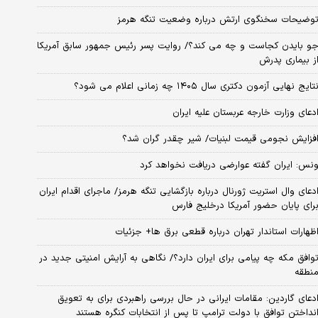
وضیحات سخنگوی ارتش درباره وضعیت تنگه هرمز
و بایدن کجاست و چه می کند؟/ روایت پسر رئیس جمهور سابق آمریکا
ز بیماری پدرش
تایج نهایی آزمون دکتری سال ۱۴۰۵ چه زمانی اعلام می شود؟
دعای وزارت خارجه عربستان علیه ایران
فزایش نجومی قیمت لبنیات/ شیر چقدر گران شد؟
نس: ایران گفته عوارضی دریافت نخواهد کرد
دعای وال استریت ژورنال درباره بازگشایی تنگه هرمز/ ماجرای اقدام ایران
رای پایان حضور آمریکا درخلیج فارس
ظهارات استاندار تهران درباره قطعی برق ها+ جزئیات
وافق مکه چه پیامی برای ایران دارد؟/ نگاهی به آرایش امنیتی جدید در
نطقه
دعای گاردین: مقامات ایرانی در حال بررسی راهبردی برای به تعویق
نداختن توافق با دولت ترامپ تا پس از انتخابات کنگره هستند