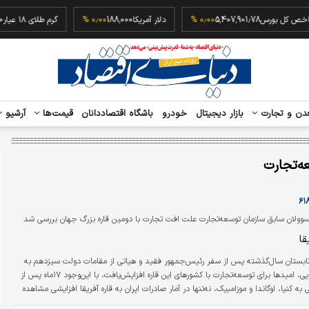
شاخص کل بورس
5,407,901.78
۰٫۰۰ %
دلار آمریکا
188,000
۰٫۰۰ %
گرم طلای ۱۸ عیار
دن و تجارت
بازار دیجیتال
خودرو
باشگاه اقتصاددانان
قیمت‌ها
آرشیو
ه‌تجارت
مسوولان سابق سازمان توسعه‌تجارت‌ علت افت تجارت با دومین قاره بزرگ جهان بررسی شد
قا
ابستان سال‌گذشته پس از سفر رئیس‌جمهور فقید و هیاتی از مقامات دولت سیزدهم به
سه کشور آفریقایی، امیدها برای توسعه‌تجارت با کشورهای این قاره افزایش‌یافت، با این‌وجود ۱۷‌ماه پس از
سفر هیات ایرانی به کنیا، اوگاندا و موزامبیک، نه‌تنها در آمار صادرات ایران به قاره آفریقا افزایشی مشاهده
ر اساس آخرین آمار تفکیکی گمرک، میزان صادرات ایران به قاره آفریقا در هفت ماهه ابتدای