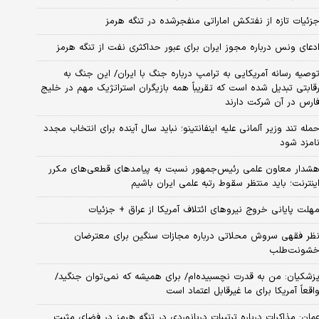
زئیات تازه از نفتکش اماراتی منفجرشده در تنگه هرمز
دعای ونس درباره مجوز ایران برای عبور حداکثری نفت از تنگه هرمز
وصیه رسانه آمریکایی به ترامپ درباره جنگ با ایران/ این جنگ به
قابتی تبدیل شده است که تقریباً همه بازیگران استراتژیک مهم در خلیج
ارس در آن شرکت دارند
مله تند وزیر آلمانی علیه اینفانتینو؛ نباید سال آینده برای انتخاب مجدد
امزد شود
شدار معاون علمی رئیس‌جمهور نسبت به پیامدهای قطعی‌های مکرر
ینترنت؛ باید منتظر سقوط رتبه علمی ایران باشیم
هلت پایانی خروج نیروهای ائتلاف آمریکا از عراق + جزئیات
ظر فقهی سروش محلاتی درباره مجازات سنگین برای معترضان
شونت‌طلب
زشکیان: من به قدرت نچسبیده‌ام/ برای همیشه که نمی‌توان جنگید/
اقعاً آمریکا برای ما غیرقابل اعتماد است
مان: مذاکرات درباره ترتیبات دریانوردی در تنگه هرمز در فضای مثبت