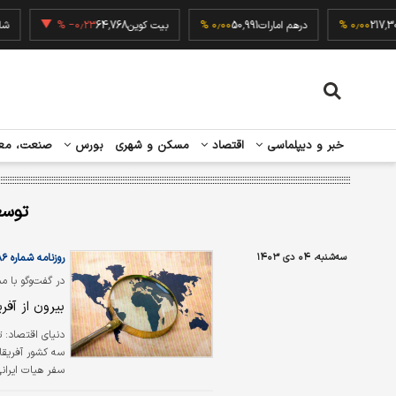
یورو
217,300
۰٫۰۰ %
درهم امارات
50,991
۰٫۰۰ %
بیت کوین
64,768
‎−۰٫۲۳ %
خبر و دیپلماسی
اقتصاد
مسکن و شهری
بورس
صنعت، مع
توسع
سه‌شنبه، ۰۴ دی ۱۴۰۳
روزنامه شماره ۶۱۸۶
در گفت‌وگو با 
بیرون از آفری
دنیای اقتصاد:
ت
نمی‌شود، بلکه ب