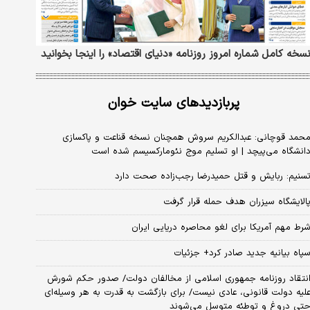
سخه کامل شماره امروز روزنامه «دنیای‌ اقتصاد» را اینجا بخوانید
پربازدیدهای سایت خوان
حمد قوچانی: عبدالکریم سروش همچنان نسخه قناعت و پاکسازی
انشگاه می‌پیچد | او تسلیم موج نئومارکسیسم شده است
سنیم: ربایش و قتل حمیدرضا رجب‌زاده صحت دارد
الایشگاه سیزران هدف حمله قرار گرفت
رط مهم آمریکا برای لغو محاصره دریایی ایران
پاه بیانیه جدید صادر کرد+ جزئیات
نتقاد روزنامه جمهوری اسلامی از مخالفان دولت/ صدور حکم شورش
لیه دولت قانونی، عادی نیست/ برای بازگشت به قدرت به هر وسیله‌ای
تی دروغ و توطئه متوسل می‌شوند