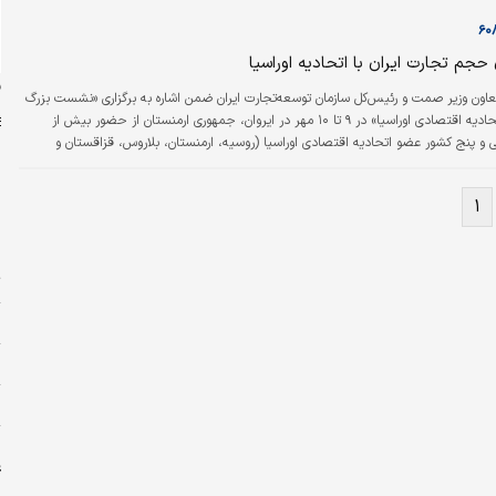
۱درصد کاهش داشته‌است.
ن
عاون وزیر صمت و رئیس‌کل سازمان توسعه‌تجارت ایران ضمن اشاره به بر‌‌گزاری «نشست بزرگ
تجاری ایران و اتحادیه اقتصادی اوراسیا» در ۹ تا ۱۰ مهر در ایروان، جمهوری ارمنستان از حضور بیش از
انی و پنج کشور عضو اتحادیه اقتصادی اوراسیا (روسیه، ارمنستان، بلاروس، قزاقستان و
این نشست خبر داد.
۱
م
د
ت
پ
ش
س
ا
ع
ح