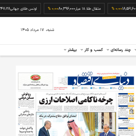
18,561,600
۰٫۰۰ %
مثقال طلا ۱۸ عیار
80,396,000
۰٫۰۰ %
اونس طلای جهانی
8
،
شنبه
۱۷ مرداد ۱۴۰۵
چند رسانه‌ای
کسب و کار
بیشتر