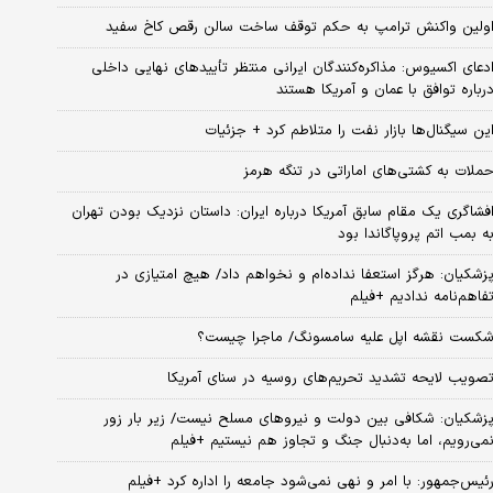
ولین واکنش ترامپ به حکم توقف ساخت سالن رقص کاخ سفید
دعای اکسیوس: مذاکره‌کنندگان ایرانی منتظر تأییدهای نهایی داخلی
رباره توافق با عمان و آمریکا هستند
ین سیگنال‌ها بازار نفت را متلاطم کرد + جزئیات
ملات به کشتی‌های اماراتی در تنگه هرمز
فشاگری یک مقام سابق آمریکا درباره ایران: داستان نزدیک بودن تهران
ه بمب اتم پروپاگاندا بود
زشکیان: هرگز استعفا نداده‌ام و نخواهم داد/ هیچ امتیازی در
فاهم‌نامه ندادیم +فیلم
کست نقشه اپل علیه سامسونگ/ ماجرا چیست؟
صویب لایحه تشدید تحریم‌های روسیه در سنای آمریکا
زشکیان: شکافی بین دولت و نیروهای مسلح نیست/ زیر بار زور
می‌رویم، اما به‌دنبال جنگ و تجاوز هم نیستیم +فیلم
ئیس‌جمهور: با امر و نهی نمی‌شود جامعه را اداره کرد +فیلم