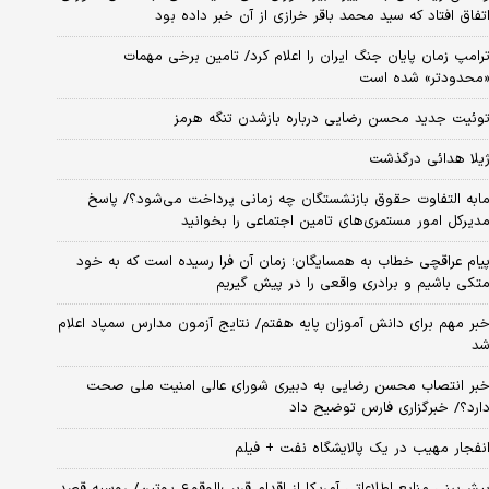
تفاق افتاد که سید محمد باقر خرازی از آن خبر داده بود
رامپ زمان پایان جنگ ایران را اعلام کرد/ تامین برخی مهمات
محدودتر» شده است
وئیت جدید محسن رضایی درباره بازشدن تنگه هرمز
یلا هدائی درگذشت
ابه التفاوت حقوق بازنشستگان چه زمانی پرداخت می‌شود؟/ پاسخ
دیرکل امور مستمری‌های تامین اجتماعی را بخوانید
یام عراقچی خطاب به همسایگان؛ زمان آن فرا رسیده است که به خود
تکی باشیم و برادری واقعی را در پیش گیریم
بر مهم برای دانش آموزان پایه هفتم/ نتایج آزمون مدارس سمپاد اعلام
د
بر انتصاب محسن رضایی به دبیری شورای عالی امنیت ملی صحت
ارد؟/ خبرگزاری فارس توضیح داد
نفجار مهیب در یک پالایشگاه نفت + فیلم
یش‌بینی منابع اطلاعاتی آمریکا از اقدام قریب‌الوقوع پوتین/ روسیه قصد