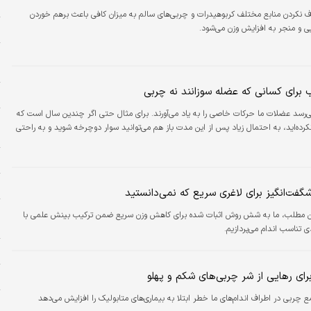
ا
نکردن منابع مختلف کربوهیدرات و چربی‌های سالم به میزان کافی باعث برهم خوردن
ی و منجر به افزایش وزن می‌شود.
ه
ب
د
برای کسانی که عضله سوزانند نه چربی
خ
ی‌رسد عضلات ما حرکات خاصی را به یاد می‌آورند. برای مثال حتی اگر چندین سال است که
ا
رده‌اید، به احتمال زیاد پس از این مدت باز هم می‌توانید سوار دوچرخه شوید و به راحتی
د
ه
ز
گفت‌انگیز برای لاغری سریع که نمی‌دانستید
ر
ن مطلب، ما به شش روش اثبات شده برای کاهش وزن سریع ضمن ترکیب بینش علمی با
و
دی تناسب اندام می‌پردازیم.
ا
رای رهایی از شر چربی‌های شکم و پهلو
م
 چربی در اطراف اندام‌های ما خطر ابتلا به بیماری‌های متابولیک را افزایش می‌دهد
ا