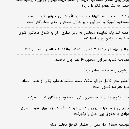
مله به یک عضو ناتو را دارد؟
اکنش ابطحی به اظهارات جنجالی باقر خرازی؛ حرفهایش از حملات
ستقیم آمریکا و اسرائیل و براندازان تلختر و حتی خطرناکتر است
مله تند یک نماینده مجلس به باقر خرازی: اگر به شلاق محکوم شوی
اضرم با وضو آن را اجرا کنم
وافق مهم در جده/ ۳ کشور منطقه توافقنامه نظامی امضا می‌کنند
صادف شدید در این محور/ ۴ نفر جان باختند
راقچی پیام جدید صادر کرد
نتشار متن کامل توافق مکه/ حمله مسلحانه علیه یکی از اعضا، حمله
لیه هر سه کشور است
فت‌وگوی متنی با چت‌جی‌پی‌تی نامحدود و رایگان شد + جزئیات
زئیاتی از مذاکرات ایران و عمان درباره تنگه هرمز/ تهران شرط انطباق
وافق با حقوق بین‌الملل را پذیرفت
وئیت اسحاق دار پس از امضای توافق دفاعی مکه