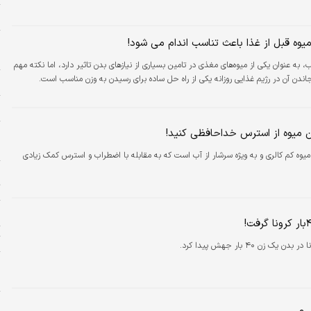
ا
یوه قبل از غذا باعث تناسب اندام می شود!
ا
د
سیب، به عنوان یکی از میوه‌های مغذی در تامین بسیاری از نیازهای بدن تاثیر دارد، اما نکته مهم
ندن آن در رژیم غذایی روزانه یکی از راه حل ساده برای رسیدن به وزن مناسب است.
ا
ح
ن میوه از استرس خداحافظی کنید!
ا
ب
یوه کم کالری و به ویژه سرشار از آب است که به مقابله با اضطراب و استرس کمک زیادی
پ
ت
ش
ت
 یک زن ۴۰ بار جهش پیدا کرد.
پ
ن
ر