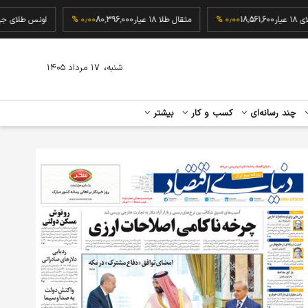
گرم طلای ۱۸ عیار
18,561,600
۰٫۰۰ %
مثقال طلا ۱۸ عیار
80,396,000
۰٫۰۰ %
اونس ط
،
شنبه
۱۷ مرداد ۱۴۰۵
چند رسانه‌ای
کسب و کار
بیشتر