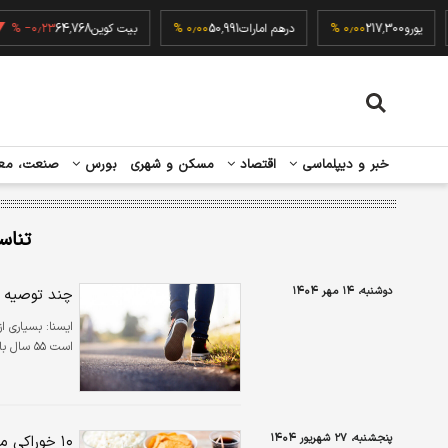
۰٫۰
یورو
217,300
۰٫۰۰ %
درهم امارات
50,991
۰٫۰۰ %
بیت کوین
64,768
۰٫۲۳ %
خبر و دیپلماسی
اقتصاد
مسکن و شهری
بورس
صنعت، مع
تناس
دوشنبه، ۱۴ مهر ۱۴۰۴
چند توصیه مهم به زنان 
ایسنا:
بسیاری ا
است ۵۵ سال باشد، سن بیولوژیکی شما می‌تواند ۳۵ سال باشد.
پنجشنبه، ۲۷ شهریور ۱۴۰۴
۱۰ خوراکی