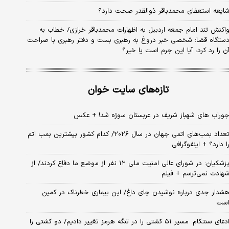
ایعه استعفای محمدباقر ذوالقدر صحت دارد؟
اکنش تند امام جمعه اردبیل به اظهارات محمدباقر خرازی/ خطاب به
ستگاه قضا: شخصی خبر دروغ به رهبری بست و دفتر رهبری با صراحت
ن را رد کرد، آیا این جرم است یا خیر؟
تازه‌های سایت خوان
وراب های شهباز شریف در عربستان سوژه شد! + عکس
تعداد بمب‌های اتمی جهان در سال ۲۰۲۶/ کدام کشور بیشترین بمب اتم
ا دارد؟ + اینفوگرافی
پزشکیان: در شورای عالی امنیت ملی ۱۲ نفر از موضع ما دفاع کردند/ از
هادت نمی‌ترسم + فیلم
شدار جدی درباره نوشیدن چای داغ/ این بیماری خطرناک در کمین
ست
ادعای سنتکام: مسیر ۵۱ کشتی را در تنگه هرمز تغییر دادیم/ دو کشتی را