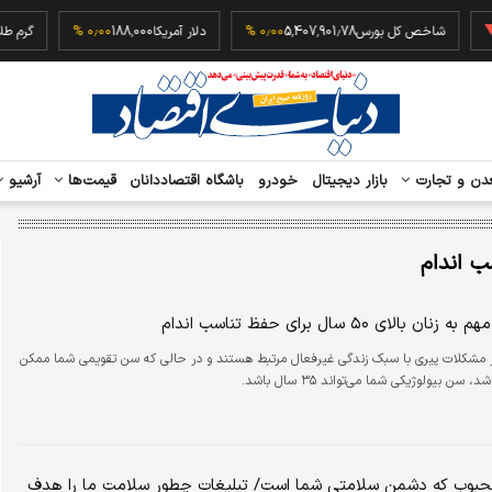
‎−
شاخص کل بورس
5,407,901.78
۰٫۰۰ %
دلار آمریکا
188,000
۰٫۰۰ %
دن و تجارت
بازار دیجیتال
خودرو
باشگاه اقتصاددانان
قیمت‌ها
آرشیو
ب اندام
بالای ۵۰ سال برای حفظ تناسب اندام
ز مشکلات پیری با سبک زندگی غیرفعال مرتبط هستند و در حالی که سن تقویمی شما ممکن
 محبوب که دشمن سلامتی شما است/ تبلیغات چطور سلامت ما را هدف