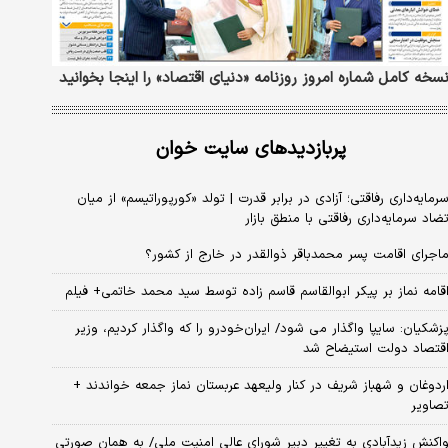
سخه کامل شماره امروز روزنامه «دنیای‌ اقتصاد» را اینجا بخوانید
پربازدیدهای سایت خوان
رمایه‌داری رفاقتی؛ آزادی در برابر قدرت | تولد «کورپوراتیسم» از میان
ضاد سرمایه‌داری رفاقتی با منطق بازار
اجرای اقامت پسر محمدباقر ذوالقدر در خارج از کشور؟
قامه نماز بر پیکر ابوالقاسم قاسم زاده توسط سید محمد خاتمی+ فیلم
زشکیان: سایپا واگذار می شود/ ایران‌خودرو را که واگذار کردیم، وزیر
قتصاد دولت استیضاح شد
ردوغان و شهباز شریف در کنار ولیعهد عربستان نماز جمعه خواندند +
صاویر
اکنش زیدآبادی به تغییر دبیر شورای عالی امنیت ملی/ به همان صورتی