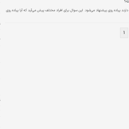
ت؟
خ
ند پیاده روی پیشنهاد می‌شود. این سوال برای افراد مختلف پیش می‌آید که آیا پیاده روی
ق
۱
پ
ک
خ
م
پ
م
ج
ق
ت
ا