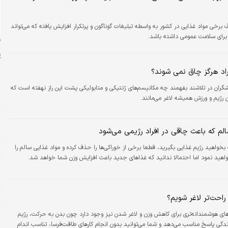
برخی مواد غذایی در کشور به ‌واسطه تبلیغات گوناگون و پرتکرار افزایش یافته که می‌تواند
رای سلامت عمومی داشته باشد.
ن
اد هرگز چاق نمی‌ شوند؟
گران در تلاشند بفهمند چه مکانیسم‌های ژنتیکی و متابولیکی پشت این راز نهفته است که
 رژیم و ورزش همیشه لاغر می‌مانند.
س
ت
م
بخواهید رژیم غذایی بگیرید، قطعا برخی از خوراکی‌ها را حذف کرده و مواد غذایی سالم را
ا
واهید نمود اما احتمالا ندانید که غذاهای جدید باعث افزایش وزن شما خواهد شد.
پ
ا
ا
راحت‌تر لاغر شویم؟
ت
ای هوشمندانه‌تری برای کاهش وزن و لاغر شدن نیز وجود دارد چون بدن به حرکت، رژیم
دگی پاسخ مناسب می‌دهد و شما می‌توانید بدون انجام کارهای طاقت‌فرسا، تناسب اندام
و