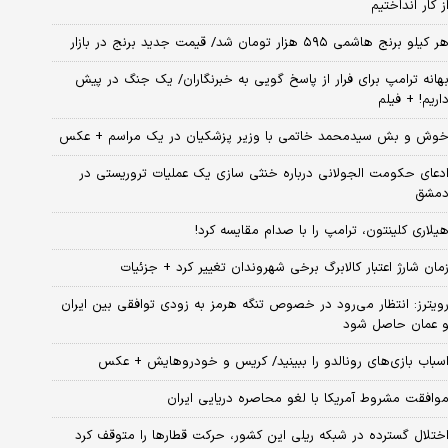
ز کار انداختیم
ر کیلو برنج هاشمی ۵۹۵ هزار تومان شد/ قیمت جدید برنج در بازار
هانه ترامپ برای فرار از پاسخ گویی به خبرنگاران/ یک جنگ در پیش
اریم! + فیلم
وش و بش سیدمحمد خاتمی با وزیر پزشکیان در یک مراسم + عکس
دعای حکومت الجولانی درباره خنثی سازی یک عملیات تروریستی در
مشق
یلاری کلینتون، ترامپ را با صدام مقایسه کرد!
مان شارژ اعتبار کالابرگ برخی شهروندان تغییر کرد + جزئیات
ویترز: انتظار می‌رود در خصوص تنگه هرمز به زودی توافقی بین ایران
 عمان حاصل شود
سباب‌ بازی‌های رونالدو را ببینید/ کریس و خودروهایش + عکس
وافقت مشروط آمریکا با لغو محاصره دریایی ایران
ختلال گسترده در شبکه ریلی این کشور، حرکت قطارها را متوقف کرد