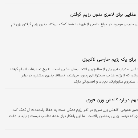
ح
 غذایی برای لاغری بدون رژیم گرفتن
و
م
ای طبیعی موجود در انواع خاصی از قهوه به شما کمک می‌کنند بدون رژیم گرفتن وزن کم
ح
ح
ت
 برای یک رژیم خارجی لاکچری
ت
ایی مدیترانه‌ای یکی از سالم‌ترین انتخاب‌های غذایی است، نتایج تحقیقات انجام گرفته
ع
ادی که از رژیم غذایی مدیترانه‌ای پیروی می‌کنند، انعطاف پذیری بیشتری در برابر
، سندروم متابولیک، دیابت و افسردگی دارند.
ا
ع
م درباره کاهش وزن فوری
گ
تصور عمومی، کاهش وزن سریع در آغاز رژیم ممکن است به حفظ بلندمدت آن کمک کند؛
ج
رادی که درصد چربی بدنشان بالاست. اما این راهکار برای همه مناسب نیست و باید با دقت
ت
ت