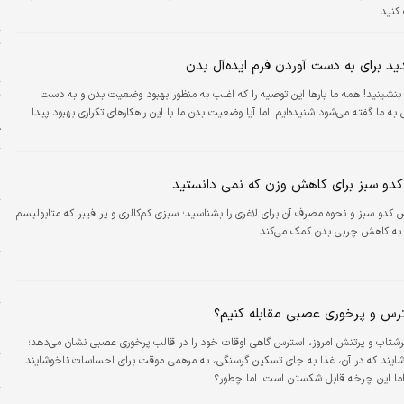
کنید.
ا
ت
«
نشینید! همه ما بارها این توصیه را که اغلب به منظور بهبود وضعیت بدن و به دست
ت
ل به ما گفته می‌شود شنیده‌ایم. اما آیا وضعیت بدن ما با این راهکارهای تکراری بهبود پیدا
ژ
م
م
دو سبز برای کاهش وزن که نمی دانستید
کدو سبز و نحوه مصرف آن برای لاغری را بشناسید؛ سبزی کم‌کالری و پر فیبر که متابولیسم
پ
و به کاهش چربی بدن کمک می‌کند.
م
خ
ش
ترس و پرخوری عصبی مقابله کنیم؟
خ
د
دنیای پرشتاب و پرتنش امروز، استرس گاهی اوقات خود را در قالب پرخوری عصبی نشان می‌دهد؛
یند که در آن، غذا به جای تسکین گرسنگی، به مرهمی موقت برای احساسات ناخوشایند
ا
اما این چرخه قابل شکستن است. اما چطور؟
پ