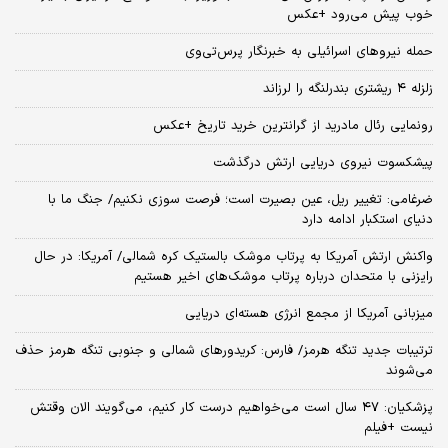
خوب پیش می‌رود +عکس
حمله نیروهای اسرائیلی به خبرنگار پرس‌تی‌وی
زلزله ۴ ریشتری بندرلنگه را لرزاند
رونمایی رئال مادرید از گرانترین خرید تاریخ +عکس
پیشکسوت نیروی دریایی ارتش درگذشت
ضرغامی: تغییر ریل، عین بصیرت است؛ فرصت سوزی نکنیم/ جنگ ما با
دنیای استکبار ادامه دارد
واکنش ارتش آمریکا به پرتاب موشک بالستیک کره شمالی/ آمریکا: در حال
رایزنی با متحدان درباره پرتاب موشک‌های اخیر هستیم
میزبانی آمریکا از مجمع انرژی هسته‌ای دریایی
ترتیبات جدید تنگه هرمز/ فارس: کریدورهای شمالی و جنوبی تنگه هرمز حذف
می‌شوند
پزشکیان: ۴۷ سال است می‌خواهیم درست کار کنیم، می‌گویند الان وقتش
نیست +فیلم