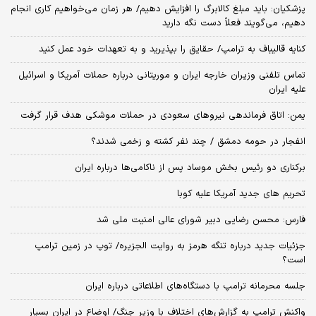
پزشکیان: باید مبلغ کالابرگ را افزایش دهیم/ هر زمان می‌خواهیم کاری انجام
دهیم، می‌گویند فعلاً دست نگه دارید
کنایه قالیباف به ترامپ/ حقایق را بپذیرید و به تعهدات خود عمل کنید
تماس تلفنی وزیران خارجه ایران و موریتانی درباره حملات آمریکا و اسرائیل
علیه ایران
یمن: اتاق فرماندهی نیروهای سعودی در حملات موشکی هدف قرار گرفت
انفجار در حومه دمشق / چند نفر کشته و زخمی شدند؟
برکناری دو رئیس بخش موساد پس از ناکامی‌ها درباره ایران
تحریم های جدید آمریکا علیه کوبا
فارس: محسن رضایی دبیر شورای عالی امنیت ملی شد
جزئیات جدید درباره تنگه هرمز به روایت الجزیره/ توپ در زمین ترامپ
است؟
جلسه محرمانه ترامپ با دستگاه‌های اطلاعاتی درباره ایران
واکنش ترامپ به گزارش‌های اختلاف با وزیر جنگ/ اوضاع در ایران بسیار