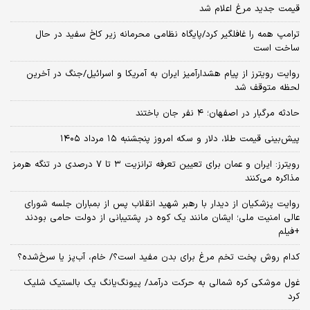
قیمت جدید مرغ اعلام شد
ترامپ همه را غافلگیر کرد/پایگاه نظامی محرمانه زیر کاخ سفید در حال
ساخت است
روایت رویترز از پیام هشدارآمیز ایران به آمریکا و اسرائیل/جنگ در آخرین
لحظه متوقف شد
حادثه مرگبار در اصفهان؛ ۴ نفر جان باختند
پیش‌بینی قیمت طلا، دلار و سکه امروز پنجشنبه ۱۵ مرداد ۱۴۰۵
رویترز: ایران و عمان برای تعیین تعرفه ترانزیت ۳ تا ۷ درصدی در تنگه هرمز
مذاکره می‌کنند
روایت پزشکیان از دیدار با رهبر شهید انقلاب پس از بمباران جلسه شورای
عالی امنیت ملی؛ ایشان مانند یک کوه در پشتیبانی از دولت حامی بودند
+فیلم
کدام روش پخت تخم مرغ برای بدن مفید است؟/ خام، آب‌پز یا سرخ‌شده؟
غول موشکی کره شمالی به حرکت درآمد/ پیونگ‌یانگ یک بالستیک شلیک
کرد