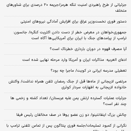
جزئیاتی از طرح راهبردی امنیت تنگه هرمز/جریمه ۲۰ درصدی برای شناورهای
متخلف
دستور فوری نخست‌وزیر عراق برای افزایش آمادگی نیروهای امنیتی
جمهوری‌خواهان در معرض خطر از دست دادن اکثریت کنگره/ جانسون:
ترامپ از پیامدهای جنگ با ایران برای آمریکایی‌ها آگاه است
آیا مصرف قهوه در دوران بارداری خطرناک است؟
ادعای العربیه: مذاکرات ایران و آمریکا وارد مرحله نهایی شده است
تعطیلی مدرسه ایرانی در کویت/ ماجرا چه بود؟
مرتضی لاریجانی از ماه‌ها قبل از جنگ رمضان تلفن همراه نداشت/ واکنش
خانواده لاریجانی به اظهارات سردار کوثری
جزئیات عملیات گسترده ارتش یمن علیه عربستان/ تعداد کشته و زخمی ها
چند نفر است؟
چالش بزرگ اینفانتینو/ دو زن عضو یوفا در صف مخالفان رئیس فیفا
نگرانی از کمبود تسلیحات/جلسه فوری پنتاگون پس از تماس تلفنی ترامپ با