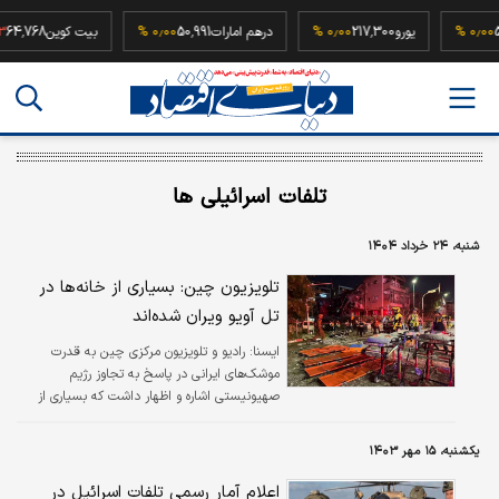
52,5
۰٫۰۰ %
یورو
217,300
۰٫۰۰ %
درهم امارات
50,991
۰٫۰۰ %
بیت کوین
,768
تلفات اسرائیلی ها
شنبه، ۲۴ خرداد ۱۴۰۴
تلویزیون چین: بسیاری از خانه‌ها در
تل آویو ویران شده‌اند
ايسنا:
رادیو و تلویزیون مرکزی چین به قدرت
موشک‌های ایرانی در پاسخ به تجاوز رژیم
صهیونیستی اشاره و اظهار داشت که بسیاری از
خانه‌ها در تل آویو ویران شده‌اند.
یکشنبه، ۱۵ مهر ۱۴۰۳
اعلام آمار رسمی تلفات اسرائیل در