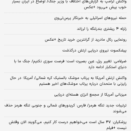
واکنش ترامپ به گزارش‌های اختلاف با وزیر جنگ/ اوضاع در ایران بسیار
خوب پیش می‌رود +عکس
حمله نیروهای اسرائیلی به خبرنگار پرس‌تی‌وی
زلزله ۴ ریشتری بندرلنگه را لرزاند
رونمایی رئال مادرید از گرانترین خرید تاریخ +عکس
پیشکسوت نیروی دریایی ارتش درگذشت
ضرغامی: تغییر ریل، عین بصیرت است؛ فرصت سوزی نکنیم/ جنگ ما با
دنیای استکبار ادامه دارد
واکنش ارتش آمریکا به پرتاب موشک بالستیک کره شمالی/ آمریکا: در حال
رایزنی با متحدان درباره پرتاب موشک‌های اخیر هستیم
میزبانی آمریکا از مجمع انرژی هسته‌ای دریایی
ترتیبات جدید تنگه هرمز/ فارس: کریدورهای شمالی و جنوبی تنگه هرمز حذف
می‌شوند
پزشکیان: ۴۷ سال است می‌خواهیم درست کار کنیم، می‌گویند الان وقتش
نیست +فیلم