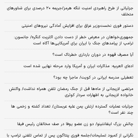
جزئیاتی از طرح راهبردی امنیت تنگه هرمز/جریمه ۲۰ درصدی برای شناورهای
متخلف
دستور فوری نخست‌وزیر عراق برای افزایش آمادگی نیروهای امنیتی
جمهوری‌خواهان در معرض خطر از دست دادن اکثریت کنگره/ جانسون:
ترامپ از پیامدهای جنگ با ایران برای آمریکایی‌ها آگاه است
آیا مصرف قهوه در دوران بارداری خطرناک است؟
ادعای العربیه: مذاکرات ایران و آمریکا وارد مرحله نهایی شده است
تعطیلی مدرسه ایرانی در کویت/ ماجرا چه بود؟
مرتضی لاریجانی از ماه‌ها قبل از جنگ رمضان تلفن همراه نداشت/ واکنش
خانواده لاریجانی به اظهارات سردار کوثری
جزئیات عملیات گسترده ارتش یمن علیه عربستان/ تعداد کشته و زخمی ها
چند نفر است؟
چالش بزرگ اینفانتینو/ دو زن عضو یوفا در صف مخالفان رئیس فیفا
نگرانی از کمبود تسلیحات/جلسه فوری پنتاگون پس از تماس تلفنی ترامپ با