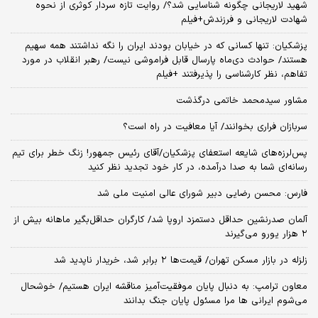
شهید لاریجانی چگونه شناسایی شد؟/ روایت تازه سردار کوثری از نحوه
شهادت لاریجانی و فرزندش+فیلم
پزشکیان: تنها کسانی که در خیابان بودند ایران را نگه نداشتند همه سهیم
هستند/ حوادث دی‌ماه پارسال قابل فراموشی نیست/ رهبر انقلاب در مورد
تفاهم، نظر کارشناسی را پذیرفتند +فیلم
مشاور سیدمحمد خاتمی درگذشت
سربازان فراری بخوانند/ آیا معافیت در راه است؟
پس‌لرزه‌های شایعه استعفای پزشکیان/آقای رئیس جمهور! زنگ خطر برای تیم
رسانه‌ای شما به صدا درآمده، در کار خود تجدید نظر کنید
فارس: محسن رضایی دبیر شورای عالی امنیت ملی شد
آلمان صدرنشین حداقل دستمزد اروپا شد/ کارگران حداقل‌بگیر ماهانه بیش از
۲ هزار یورو می‌گیرند
زلزله در بازار مسکن تهران/ قیمت‌ها ۲ برابر شد، خریدار ناپدید شد
معاون ترامپ: به دنبال پایان موفقیت‌آمیز مناقشه ایران هستیم/ خوشحال
می‌شوم ایرانی ها مرا مسئول پایان جنگ بدانند