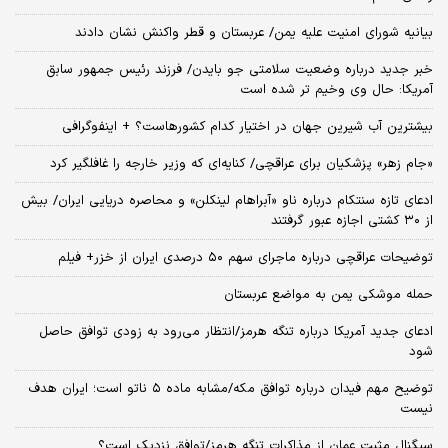
بیانیه شورای امنیت علیه یمن/ عربستان و قطر واکنش نشان دادند
خبر جدید درباره وضعیت سلامتی جو بایدن/ فرزند رئیس جمهور سابق
آمریکا: حال وی وخیم تر شده است
بیشترین آب شیرین جهان در اختیار کدام کشورهاست؟ + اینفوگرافی
«جام زهر» پزشکیان برای عراقچی/ کنایه‌ای که وزیر خارجه را غافلگیر کرد
ادعای تازه سنتکام درباره ناو «آبراهام لینکلن» و محاصره دریایی ایران/ بیش
از ۳۰ کشتی اجازه عبور گرفتند
توضیحات عراقچی درباره ماجرای سهم ۵۰ درصدی ایران از خزر+ فیلم
حمله موشکی یمن به مواضع عربستان
ادعای جدید آمریکا درباره تنگه هرمز/انتظار می‌رود به زودی توافق حاصل
شود
توضیح مهم فیدان درباره توافق مکه/مشابه ماده ۵ ناتو است؛ ایران هدف
نیست
سیگنال‌ مثبت عمان از مذاکرات تنگه هرمز/توافق نزدیک است؟