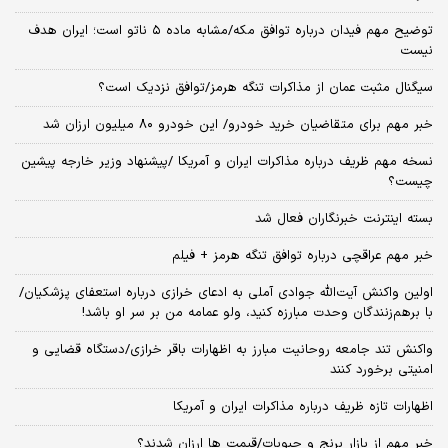
توضیح مهم فیدان درباره توافق مکه/مشابه ماده ۵ ناتو است؛ ایران هدف
نیست
سیگنال‌ مثبت عمان از مذاکرات تنگه هرمز/توافق نزدیک است؟
خبر مهم برای متقاضیان خرید خودرو/ این خودرو ۸۰ میلیون ارزان شد
نسخه‌ مهم ظریف درباره مذاکرات ایران و آمریکا /پیشنهاد وزیر خارجه پیشین
چیست؟
بسته اینترنت خبرنگاران فعال شد
خبر مهم عراقچی درباره توافق تنگه هرمز + فیلم
اولین واکنش آیت‌الله جوادی آملی به ادعای خرازی درباره استعفای پزشکیان/
با برهم‌زنندگان وحدت مبارزه کنید، ولو عمامه من بر سر او باشد!
واکنش تند جامعه روحانیت مبارز به اظهارات باقر خرازی/دستگاه قضایی و
امنیتی برخورد کنند
اظهارات تازه ظریف درباره مذاکرات ایران و آمریکا
خبر مهم از بازار برنج و حبوبات/قیمت ها ارزان شدند؟