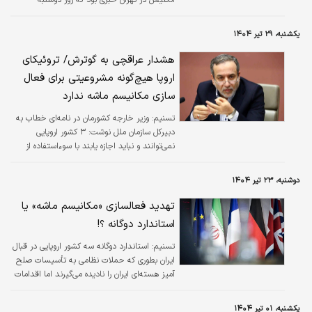
اسماعیل بقایی، سخنگوی وزارت امور خارجه در
نشست خبری هفتگی با رسانه ها آن را اعلام کرد؛
یکشنبه، ۲۹ تیر ۱۴۰۴
نشانه ای از بازگشت آرامش به روابط تهران و
پایتخت های اروپایی پس از تهاجم نظامی اسرائیل
هشدار عراقچی به گوترش/ تروئیکای
و آمریکاعلژه کشورمان و پیش از مذاکرات روز
اروپا هیچ‌گونه مشروعیتی برای فعال
جمعه در استانبول میان ایران و این سه کشور
سازی مکانیسم ماشه ندارد
اروپایی که بار دیگر موضوع روابط دوجانبه میان
طرفین را محور رایزنی های سطح بالا قرار خواهد
تسنیم:
وزیر خارجه کشورمان در نامه‌ای خطاب به
داد.
دبیرکل سازمان ملل نوشت: ۳ کشور اروپایی
نمی‌توانند و نباید اجازه یابند با سوءاستفاده از
قطعنامه‌ای که خود به آن پایبند نبوده‌اند، اعتبار
شورای امنیت را زیر سوال ببرند.
دوشنبه، ۲۳ تیر ۱۴۰۴
تهدید فعالسازی «مکانیسم ماشه» یا
استاندارد دوگانه ؟!
تسنیم:
استاندارد دوگانه سه کشور اروپایی در قبال
ایران بطوری که حملات نظامی به تأسیسات صلح
آمیز هسته‌ای ایران را نادیده می‌گیرند اما اقدامات
قانونی ایران را «نقض برجام» نامگذاری می‌کنند
نمونه‌ای از «وقاحت سیاسی» تروئیکای اروپاست.
یکشنبه، ۰۱ تیر ۱۴۰۴