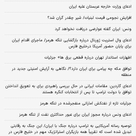
ادعای وزارت خارجه عربستان علیه ایران
افزایش نجومی قیمت لبنیات/ شیر چقدر گران شد؟
ونس: ایران گفته عوارضی دریافت نخواهد کرد
ادعای وال استریت ژورنال درباره بازگشایی تنگه هرمز/ ماجرای اقدام ایران
برای پایان حضور آمریکا درخلیج فارس
اظهارات استاندار تهران درباره قطعی برق ها+ جزئیات
توافق مکه چه پیامی برای ایران دارد؟/ نگاهی به آرایش امنیتی جدید در
منطقه
ادعای گاردین: مقامات ایرانی در حال بررسی راهبردی برای به تعویق انداختن
توافق با دولت ترامپ تا پس از انتخابات کنگره هستند
جزئیات تازه از نفتکش اماراتی منفجرشده در تنگه هرمز
ادعای ونس درباره مجوز ایران برای عبور حداکثری نفت از تنگه هرمز
توصیه رسانه آمریکایی به ترامپ درباره جنگ با ایران/ این جنگ به رقابتی
تبدیل شده است که تقریباً همه بازیگران استراتژیک مهم در خلیج فارس در