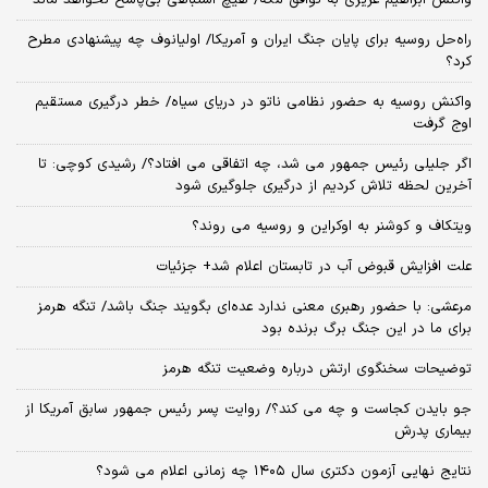
واکنش ابراهیم عزیزی به توافق مکه/ هیچ اشتباهی بی‌پاسخ نخواهد ماند
راه‌حل روسیه برای پایان جنگ ایران و آمریکا/ اولیانوف چه پیشنهادی مطرح
کرد؟
واکنش روسیه به حضور نظامی ناتو در دریای سیاه/ خطر درگیری مستقیم
اوج گرفت
اگر جلیلی رئیس جمهور می شد، چه اتفاقی می افتاد؟/ رشیدی کوچی: تا
آخرین لحظه تلاش کردیم از درگیری جلوگیری شود
ویتکاف و کوشنر به اوکراین و روسیه می روند؟
علت افزایش قبوض آب در تابستان اعلام شد+ جزئیات
مرعشی: با حضور رهبری معنی ندارد عده‌ای بگویند جنگ باشد/ تنگه هرمز
برای ما در این جنگ برگ برنده بود
توضیحات سخنگوی ارتش درباره وضعیت تنگه هرمز
جو بایدن کجاست و چه می کند؟/ روایت پسر رئیس جمهور سابق آمریکا از
بیماری پدرش
نتایج نهایی آزمون دکتری سال ۱۴۰۵ چه زمانی اعلام می شود؟