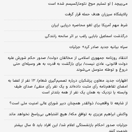
می‌پیچد | او تسلیم موج نئومارکسیسم شده است
پالایشگاه سیزران هدف حمله قرار گرفت
شرط مهم آمریکا برای لغو محاصره دریایی ایران
درگذشت اسماعیل بابایی راغب بر اثر سانحه رانندگی
سپاه بیانیه جدید صادر کرد+ جزئیات
انتقاد روزنامه جمهوری اسلامی از مخالفان دولت/ صدور حکم شورش علیه
دولت قانونی، عادی نیست/ برای بازگشت به قدرت به هر وسیله‌ای حتی
دروغ و توطئه متوسل می‌شوند
اظهارات جدید معاون پزشکیان درباره تصمیم‌گیری شعام/ ۱۲ نفر از اعضا به
امضای تفاهم‌نامه رأی مثبت داده‌اند و یک نفر رأی منفی/ صدای طیف
وابسته یا نزدیک به همان یک نفر از همه بلندتر است
از شایعه تا واقعیت/ ذوالقدر همچنان دبیر شورای ‌عالی امنیت ملی است؟
واکنش ابراهیم عزیزی به توافق مکه/ هیچ اشتباهی بی‌پاسخ نخواهد ماند
جزئیات صدور احکام بازنشستگی اعلام شد/ این افراد باید ۵ سال بیشتر
خدمت کنند