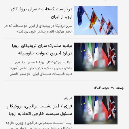
درخواست گستاخانه سران تروئیکای
اروپا از ایران
سران تروئیکا در بیانیه‌ای از ایران خواسته‌اند که «از
انجام هرگونه اقدام بیشتر خودداری کند.»
بیانیه مشترک سران تروئیکای اروپا
درباره آخرین تحولات خاورمیانه
ایرنا:
سران تروئیکای اروپا با صدور بیانیه‌ای
مشترک بدون محکوم کردن تجاوز نظامی آمریکا
علیه تاسیسات هسته‌ای ایران، خواستار کاهش
تنش‌ها در منطقه و جلوگیری از تشدید اوضاع
شدند.
جمعه، ۳۰ خرداد ۱۴۰۴
در ژنو؛
فوری / آغاز نشست عراقچی، تروئیکا و
مسئول سیاست خارجی اتحادیه اروپا
ایسنا:
نشست سیدعباس عراقچی و وزیران خارجه
تروئیکا و مسئول سیاست خارجی اتحادیه اروپا