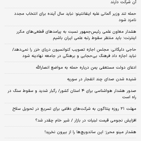
آن شرکت دارند
حمله تند وزیر آلمانی علیه اینفانتینو؛ نباید سال آینده برای انتخاب مجدد
نامزد شود
هشدار معاون علمی رئیس‌جمهور نسبت به پیامدهای قطعی‌های مکرر
اینترنت؛ باید منتظر سقوط رتبه علمی ایران باشیم
حاجی دلیگانی: مجلس اجازه تصویب کنوانسیون دریای خزر را نمی‌دهد/
نباید اجازه داد فرهنگ بی‌حجابی و برهنگی در جامعه نهادینه شود
ادعای دولت مستعفی یمن درباره حمله به مواضع انصارالله
شنیده شدن صدای چند انفجار در سوریه
صدور هشدار هواشناسی برای ۴ استان کشور/ رگبار شدید و سقوط سنگ در
راه است
مهلت ۲۱ روزه پنتاگون به شرکت‌های دفاعی برای تسریع در تحویل سلاح
افزایش نجومی قیمت لبنیات در بازار / شیر خام چقدر شد؟
هشدار مینو محرز؛ این ساندویچ‌ها را از بیرون نخرید!