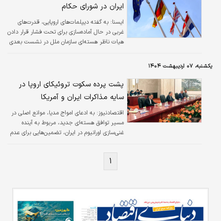
ایران در شورای حکام
ايسنا:
به گفته دیپلمات‌های اروپایی، قدرت‌های
غربی در حال آماده‌سازی برای تحت فشار قرار دادن
هیات ناظر هسته‌ای سازمان ملل در نشست بعدی
خود هستند تا ایران را به «نقض تعهدات خود در
زمینه منع اشاعه تسلیحات هسته‌ای» متهم کنند.
یکشنبه، ۰۷ اردیبهشت ۱۴۰۴
پشت پرده سکوت تروئیکای اروپا در
سایه مذاکرات ایران و آمریکا
اقتصادنیوز:
به ادعای امواج مدیا، موانع اصلی در
مسیر توافق هسته‌ای جدید، مربوط به آینده
غنی‌سازی اورانیوم در ایران، تضمین‌هایی برای عدم
خروج مجدد آمریکا از توافق و دامنه مذاکرات
است. به‌نظر می‌رسد ایران، چارچوبی مبتنی بر
۱
راستی‌آزمایی را به‌عنوان مصالحه‌ای قابل‌قبول تلقی
کند.