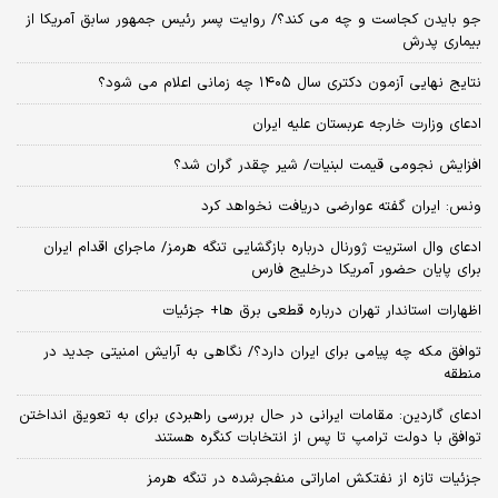
جو بایدن کجاست و چه می کند؟/ روایت پسر رئیس جمهور سابق آمریکا از
بیماری پدرش
نتایج نهایی آزمون دکتری سال ۱۴۰۵ چه زمانی اعلام می شود؟
ادعای وزارت خارجه عربستان علیه ایران
افزایش نجومی قیمت لبنیات/ شیر چقدر گران شد؟
ونس: ایران گفته عوارضی دریافت نخواهد کرد
ادعای وال استریت ژورنال درباره بازگشایی تنگه هرمز/ ماجرای اقدام ایران
برای پایان حضور آمریکا درخلیج فارس
اظهارات استاندار تهران درباره قطعی برق ها+ جزئیات
توافق مکه چه پیامی برای ایران دارد؟/ نگاهی به آرایش امنیتی جدید در
منطقه
ادعای گاردین: مقامات ایرانی در حال بررسی راهبردی برای به تعویق انداختن
توافق با دولت ترامپ تا پس از انتخابات کنگره هستند
جزئیات تازه از نفتکش اماراتی منفجرشده در تنگه هرمز