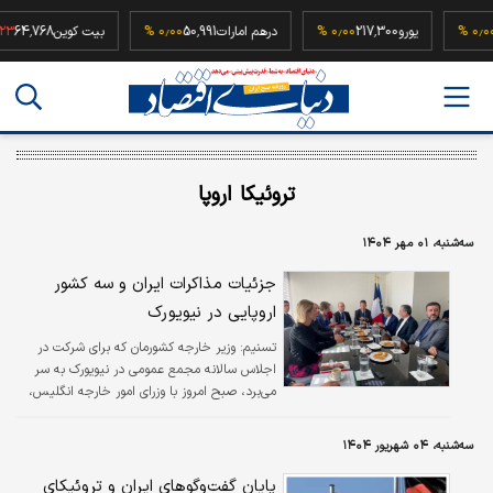
52,5
۰٫۰۰ %
یورو
217,300
۰٫۰۰ %
درهم امارات
50,991
۰٫۰۰ %
بیت کوین
,768
تروئیکا اروپا
سه‌شنبه، ۰۱ مهر ۱۴۰۴
جزئیات مذاکرات ایران و سه کشور
اروپایی در نیویورک
تسنیم:
وزیر خارجه کشورمان که برای شرکت در
اجلاس سالانه مجمع عمومی در نیویورک به سر
می‌برد، صبح امروز با وزرای امور خارجه انگلیس،
آلمان و فرانسه دیدار و گفتگو کرد.
سه‌شنبه، ۰۴ شهریور ۱۴۰۴
پایان گفت‌وگوهای ایران و تروئیکای