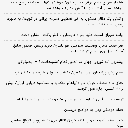
هشدار صریح مقام عراقی به عربستان/ موشکها تنها با موشک پاسخ داده
خواهد شد و آتش تنها با آتش مقابله خواهد شد
واکنش یک مقام مسئول به خبر تعطیلی مدرسه ایرانی در کویت/ به صورت
رسمی اعلام نشده است
بیانیه شورای امنیت علیه یمن/ عربستان و قطر واکنش نشان دادند
خبر جدید درباره وضعیت سلامتی جو بایدن/ فرزند رئیس جمهور سابق
آمریکا: حال وی وخیم تر شده است
بیشترین آب شیرین جهان در اختیار کدام کشورهاست؟ + اینفوگرافی
«جام زهر» پزشکیان برای عراقچی/ کنایه‌ای که وزیر خارجه را غافلگیر کرد
ادعای تازه سنتکام درباره ناو «آبراهام لینکلن» و محاصره دریایی ایران/ بیش
از ۳۰ کشتی اجازه عبور گرفتند
توضیحات عراقچی درباره ماجرای سهم ۵۰ درصدی ایران از خزر+ فیلم
حمله موشکی یمن به مواضع عربستان
ادعای جدید آمریکا درباره تنگه هرمز/انتظار می‌رود به زودی توافق حاصل
شود