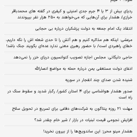
ردپای بیش از ۳ یا ۴ جرم جدی امنیتی و کیفری در گفته های محمدباقر
خرازی/ هشدار برای آن‌هایی که می‌خواهند به ۲۵۰ هزار نفر بپیوندند
انتقاد یک امام جمعه به دولت پزشکیان درباره بی حجابی
مرعشی: اینکه هم مذاکره کنیم و هم آتش را تا حدی شعله اش را نگه داریم،
خطای راهبردی است/ با حضور رهبری معنی ندارد عده‌ای بگویند جنگ باشد!
حاجی دلیگانی: مجلس اجازه تصویب کنوانسیون دریای خزر را نمی‌دهد
ادعای دولت مستعفی یمن درباره حمله به مواضع انصارالله
شنیده شدن صدای چند انفجار در سوریه
صدور هشدار هواشناسی برای ۴ استان کشور/ رگبار شدید و سقوط سنگ در
راه است
مهلت ۲۱ روزه پنتاگون به شرکت‌های دفاعی برای تسریع در تحویل سلاح
افزایش نجومی قیمت لبنیات در بازار / شیر خام چقدر شد؟
هشدار مینو محرز؛ این ساندویچ‌ها را از بیرون نخرید!