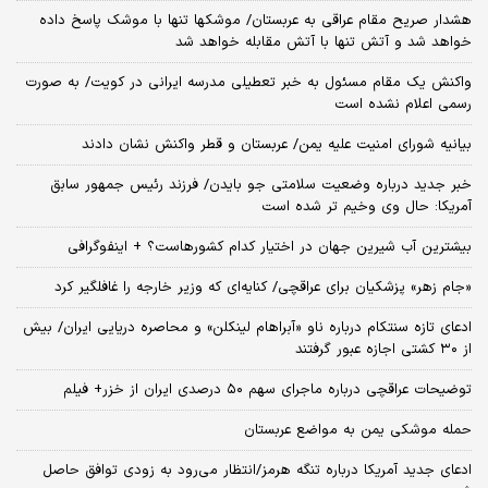
هشدار صریح مقام عراقی به عربستان/ موشکها تنها با موشک پاسخ داده
خواهد شد و آتش تنها با آتش مقابله خواهد شد
واکنش یک مقام مسئول به خبر تعطیلی مدرسه ایرانی در کویت/ به صورت
رسمی اعلام نشده است
بیانیه شورای امنیت علیه یمن/ عربستان و قطر واکنش نشان دادند
خبر جدید درباره وضعیت سلامتی جو بایدن/ فرزند رئیس جمهور سابق
آمریکا: حال وی وخیم تر شده است
بیشترین آب شیرین جهان در اختیار کدام کشورهاست؟ + اینفوگرافی
«جام زهر» پزشکیان برای عراقچی/ کنایه‌ای که وزیر خارجه را غافلگیر کرد
ادعای تازه سنتکام درباره ناو «آبراهام لینکلن» و محاصره دریایی ایران/ بیش
از ۳۰ کشتی اجازه عبور گرفتند
توضیحات عراقچی درباره ماجرای سهم ۵۰ درصدی ایران از خزر+ فیلم
حمله موشکی یمن به مواضع عربستان
ادعای جدید آمریکا درباره تنگه هرمز/انتظار می‌رود به زودی توافق حاصل