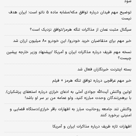
شود
توضیح مهم فیدان درباره توافق مکه/مشابه ماده ۵ ناتو است؛ ایران هدف
نیست
سیگنال‌ مثبت عمان از مذاکرات تنگه هرمز/توافق نزدیک است؟
خبر مهم برای متقاضیان خرید خودرو/ این خودرو ۸۰ میلیون ارزان شد
نسخه‌ مهم ظریف درباره مذاکرات ایران و آمریکا /پیشنهاد وزیر خارجه پیشین
چیست؟
بسته اینترنت خبرنگاران فعال شد
خبر مهم عراقچی درباره توافق تنگه هرمز + فیلم
اولین واکنش آیت‌الله جوادی آملی به ادعای خرازی درباره استعفای پزشکیان/
با برهم‌زنندگان وحدت مبارزه کنید، ولو عمامه من بر سر او باشد!
واکنش تند جامعه روحانیت مبارز به اظهارات باقر خرازی/دستگاه قضایی و
امنیتی برخورد کنند
اظهارات تازه ظریف درباره مذاکرات ایران و آمریکا