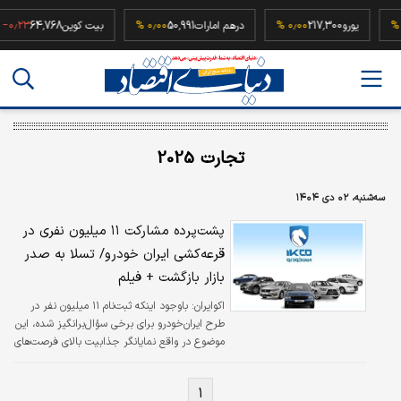
۰٫۰۰ 
یورو
217,300
۰٫۰۰ %
درهم امارات
50,991
۰٫۰۰ %
بیت کوین
64,768
۲۳ %
تجارت 2025
سه‌شنبه، ۰۲ دی ۱۴۰۴
پشت‌پرده مشارکت ۱۱ میلیون نفری در
قرعه‌کشی ایران خودرو/ تسلا به صدر
بازار بازگشت + فیلم
اکوایران:
باوجود اینکه ثبت‌نام ۱۱ میلیون نفر در
طرح ایران‌خودرو برای برخی سؤال‌برانگیز شده، این
موضوع در واقع نمایانگر جذابیت بالای فرصت‌های
محدود بازار خودروست.
۱