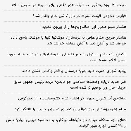
مهلت ۲۱ روزه پنتاگون به شرکت‌های دفاعی برای تسریع در تحویل سلاح
افزایش نجومی قیمت لبنیات در بازار / شیر خام چقدر شد؟
هشدار مینو محرز؛ این ساندویچ‌ها را از بیرون نخرید!
هشدار صریح مقام عراقی به عربستان/ موشکها تنها با موشک پاسخ داده
خواهد شد و آتش تنها با آتش مقابله خواهد شد
واکنش یک مقام مسئول به خبر تعطیلی مدرسه ایرانی در کویت/ به صورت
رسمی اعلام نشده است
بیانیه شورای امنیت علیه یمن/ عربستان و قطر واکنش نشان دادند
خبر جدید درباره وضعیت سلامتی جو بایدن/ فرزند رئیس جمهور سابق
آمریکا: حال وی وخیم تر شده است
بیشترین آب شیرین جهان در اختیار کدام کشورهاست؟ + اینفوگرافی
«جام زهر» پزشکیان برای عراقچی/ کنایه‌ای که وزیر خارجه را غافلگیر کرد
ادعای تازه سنتکام درباره ناو «آبراهام لینکلن» و محاصره دریایی ایران/ بیش
از ۳۰ کشتی اجازه عبور گرفتند