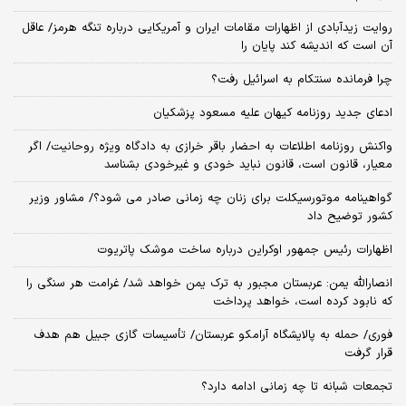
روایت زیدآبادی از اظهارات مقامات ایران و آمریکایی درباره تنگه هرمز/ عاقل
آن است که اندیشه کند پایان را
چرا فرمانده سنتکام به اسرائیل رفت؟
ادعای جدید روزنامه کیهان علیه مسعود پزشکیان
واکنش روزنامه اطلاعات به احضار باقر خرازی به دادگاه ویژه روحانیت/ اگر
معیار، قانون است، قانون نباید خودی و غیرخودی بشناسد
گواهینامه موتورسیکلت برای زنان چه زمانی صادر می شود؟/ مشاور وزیر
کشور توضیح داد
اظهارات رئیس جمهور اوکراین درباره ساخت موشک پاتریوت
انصارالله یمن: عربستان مجبور به ترک یمن خواهد شد/ غرامت هر سنگی را
که نابود کرده است، خواهد پرداخت
فوری/ حمله به پالایشگاه آرامکو عربستان/ تأسیسات گازی جبیل هم هدف
قرار گرفت
تجمعات شبانه تا چه زمانی ادامه دارد؟