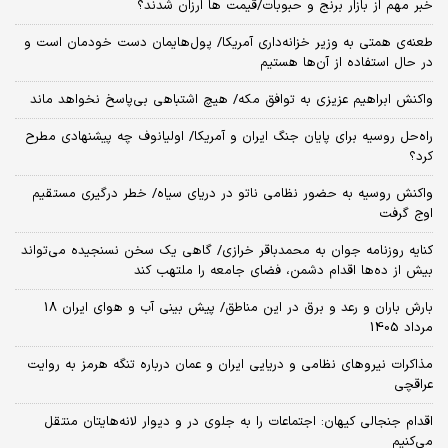
خبر مهم از بازار برنج و حبوبات/قیمت ها ارزان شدند؟
طعنه‌ی‌ همتی به وزیر خزانه‌داری آمریکا/ پول‌هایمان دست خودمان است و
در حال استفاده از آن‌ها هستیم
واکنش ابراهیم عزیزی به توافق مکه/ هیچ اشتباهی بی‌پاسخ نخواهد ماند
راه‌حل روسیه برای پایان جنگ ایران و آمریکا/ اولیانوف چه پیشنهادی مطرح
کرد؟
واکنش روسیه به حضور نظامی ناتو در دریای سیاه/ خطر درگیری مستقیم
اوج گرفت
کنایه روزنامه جوان به محمدباقر خرازی/ گاهی یک سخن نسنجیده می‌تواند
بیش از ده‌ها اقدام دشمن، فضای جامعه را ملتهب کند
بارش باران و رعد و برق در این مناطق/ پیش بینی آب و هوای ایران 18
مرداد 1405
مذاکرات نیروهای نظامی و دریایی ایران و عمان درباره تنگه هرمز به روایت
عراقچی
اقدام جنجالی کیهان: اجتماعات را به جلوی در و دیوار لانه‌هایتان منتقل
می‌کنیم