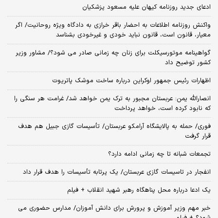
ادعای جدید روزنامه کیهان علیه مسعود پزشکیان
واکنش روزنامه اطلاعات به احضار باقر خرازی به دادگاه ویژه روحانیت/ اگر
معیار، قانون است، قانون نباید خودی و غیرخودی بشناسد
گواهینامه موتورسیکلت برای زنان چه زمانی صادر می شود؟/ مشاور وزیر
کشور توضیح داد
اظهارات رئیس جمهور اوکراین درباره ساخت موشک پاتریوت
انصارالله یمن: عربستان مجبور به ترک یمن خواهد شد/ غرامت هر سنگی را
که نابود کرده است، خواهد پرداخت
فوری/ حمله به پالایشگاه آرامکو عربستان/ تأسیسات گازی جبیل هم هدف
قرار گرفت
تجمعات شبانه تا چه زمانی ادامه دارد؟
انفجار در تاسیسات گازی عربستان/ یک پرتابه تأسیسات را هدف قرار داد
یک ادعا درباره محل پناهگاه‌ رهبر شهید انقلاب + فیلم
خبر مهم وزیر آموزش و پرورش برای دانش آموزان/ مدارس حضوری می
شود؟ + فیلم