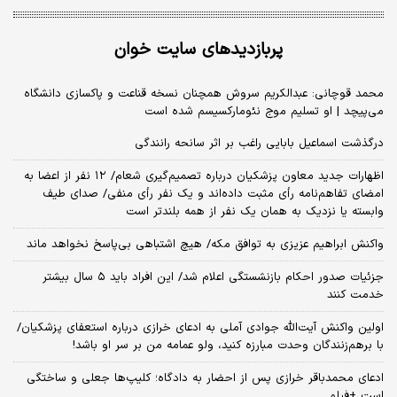
پربازدیدهای سایت خوان
محمد قوچانی: عبدالکریم سروش همچنان نسخه قناعت و پاکسازی دانشگاه
می‌پیچد | او تسلیم موج نئومارکسیسم شده است
درگذشت اسماعیل بابایی راغب بر اثر سانحه رانندگی
اظهارات جدید معاون پزشکیان درباره تصمیم‌گیری شعام/ ۱۲ نفر از اعضا به
امضای تفاهم‌نامه رأی مثبت داده‌اند و یک نفر رأی منفی/ صدای طیف
وابسته یا نزدیک به همان یک نفر از همه بلندتر است
واکنش ابراهیم عزیزی به توافق مکه/ هیچ اشتباهی بی‌پاسخ نخواهد ماند
جزئیات صدور احکام بازنشستگی اعلام شد/ این افراد باید ۵ سال بیشتر
خدمت کنند
اولین واکنش آیت‌الله جوادی آملی به ادعای خرازی درباره استعفای پزشکیان/
با برهم‌زنندگان وحدت مبارزه کنید، ولو عمامه من بر سر او باشد!
ادعای محمدباقر خرازی پس از احضار به دادگاه؛ کلیپ‌ها جعلی و ساختگی
است +فیلم