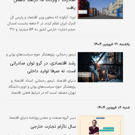
صادرات / واردات ۱۵ درصد کاهش
یافت
ایرنا:
آنگونه که معاون وزیر اقتصاد و رئیس کل
گمرک ایران اعلام کرده، در ۶ ماهه نخست امسال
حجم تجارت خارجی کشور به ۵۴ میلیارد و ۳۱۱
میلیون دلار رسیده است.
یکشنبه، ۳۱ فروردین ۱۴۰۴
تیمور رحمانی، پژوهشگر حوزه سیاست‌های پولی و
تورم:
رشد اقتصادی، در گرو توان صادراتی
است، نه صرفا تولید داخلی
دنیای اقتصاد: تیمور رحمانی، استاد اقتصاد و
پژوهشگر حوزه سیاست‌های پولی و تورم دانشگاه
تهران معتقد است که در شرایط فعلی اقتصاد
جهانی، مفاهیمی چون «جایگزینی واردات» یا
«داخلی‌سازی» دیگر کارکرد پیشین خود را از دست
شنبه، ۰۹ فروردین ۱۴۰۴
داده‌اند.
دبیر گروه صنعت و معدن روزنامه دنیای اقتصاد
تشریح کرد؛
سال ناآرام تجارت خارجی