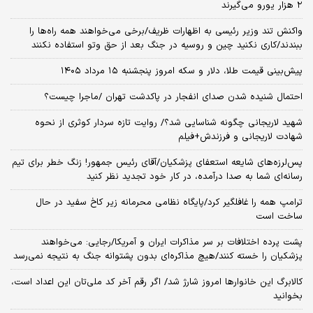
۲ هزار یورو می‌گیرند
واکنش تند وزیر رئیسی به اظهارات ظریف/برخی می‌خواهند همه راه‌ها را
ببندند/کاری نکنید چین و روسیه در جنگ بعد از حق وتو استفاده نکنند
پیش‌بینی قیمت طلا، دلار و سکه امروز پنجشنبه ۱۵ مرداد ۱۴۰۵
احتمال شنیده شدن صدای انفجار در پاکدشت تهران /ماجرا چیست؟
شهید لاریجانی چگونه شناسایی شد؟/ روایت تازه سردار کوثری از نحوه
شهادت لاریجانی و فرزندش+فیلم
پس‌لرزه‌های شایعه استعفای پزشکیان/آقای رئیس جمهور! زنگ خطر برای تیم
رسانه‌ای شما به صدا درآمده، در کار خود تجدید نظر کنید
ترامپ همه را غافلگیر کرد/پایگاه نظامی محرمانه زیر کاخ سفید در حال
ساخت است
پشت پرده اختلافات بر سر مذاکرات ایران و آمریکا/رجایی: می‌خواهند
پزشکیان را خسته کنند/هیچ مذاکره‌ای بدون پشتوانه جنگ به نتیجه نمی‌رسد
کالابرگ این خانوارها امروز شارژ شد/ اگر رقم آخر کد ملی‌تان این اعداد است،
بخوانید