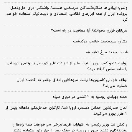
ونس: ایرانی‌ها مذاکره‌کنندگان سرسختی هستند/ واشنگتن برای حل‌وفصل
پرونده ایران از همه ابزارهای نظامی، اقتصادی و دیپلماتیک استفاده خواهد
کرد
سربازان فراری بخوانند/ آیا معافیت در راه است؟
مشاور سیدمحمد خاتمی درگذشت
قیمت جدید مرغ اعلام شد
روایت عضو کمیسیون امنیت ملی از شهادت علی لاریجانی/ مرتضی لاریجانی
با خانه تماس گرفته بود؟
توقف طولانی کامیون‌ها پشت مرزها/این اتفاق چقدر به اقتصاد ایران
خسارت می‌زند؟
حمله پهپادی روسیه به ۲ کشتی در دریای سیاه
آلمان صدرنشین حداقل دستمزد اروپا شد/ کارگران حداقل‌بگیر ماهانه بیش از
۲ هزار یورو می‌گیرند
واکنش تند وزیر رئیسی به اظهارات ظریف/برخی می‌خواهند همه راه‌ها را
ببندند/کاری نکنید چین و روسیه در جنگ بعد از حق وتو استفاده نکنند