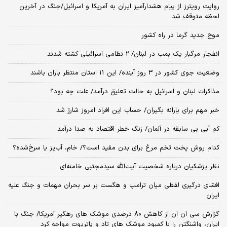
روایت رویترز از پیام هشدارآمیز ایران به آمریکا و اسرائیل/جنگ در آخرین
لحظه متوقف شد
موج جدید گرما در راه کشور
انفجار مرگبار یک بمب در لبنان/ 2 نظامی اسرائیلی کشته شدند
وضعیت جوی کشور در 3 روز آینده/ این 11 استان منتظر باران باشند
مذاکرات لبنان و اسرائیل به حالت تعلیق درآمد/ علت چه بود؟
خبر مهم برای یارانه بگیران/ حساب این افراد امروز شارژ شد
کم آبی بی سابقه در آلمان/ زنگ خطر اقتصاد به صدا درآمد
کدام روش پخت تخم مرغ برای بدن مفید است؟/ خام، آب‌پز یا سرخ‌شده؟
نظر پزشکیان درباره شخصیت آیت‌الله سیدمجتبی خامنه‌ای
افشای درگیری لفظی میان ترامپ و هگست بر سر بحران مهمات و جنگ علیه
ایران
گزارش سی ان ان از کاهش ۸۰ درصدی موشک های رهگیر آمریکا/ جنگ با
ایران، واشنگتن را با کمبود موشک های تاد و پاتریوت مواجه کرد