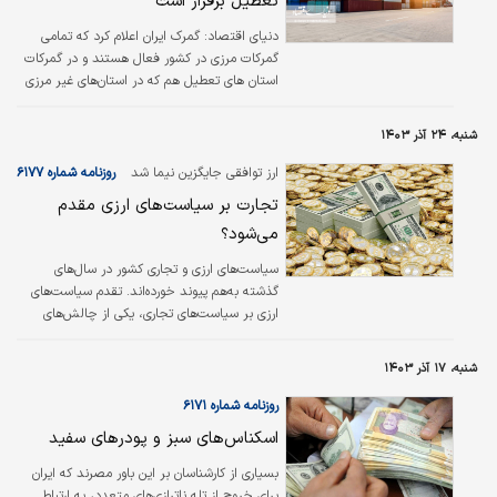
تعطیل برقرار است
دنیای اقتصاد: گمرک ایران اعلام کرد که تمامی
گمرکات مرزی در کشور فعال هستند و در گمرکات
استان های تعطیل هم که در استان‌های غیر مرزی
قرار دارند برای تداوم خدمت‌رسانی کشیک برقرار
است.
شنبه، ۲۴ آذر ۱۴۰۳
ارز توافقی جایگزین نیما شد
روزنامه شماره ۶۱۷۷
تجارت بر سیاست‌های ارزی مقدم
می‌شود؟
سیاست‌های ارزی و تجاری کشور در سال‌های
گذشته به‌هم پیوند خورده‏‏‏‏‏‏‌اند. تقدم سیاست‌های
ارزی بر سیاست‌های تجاری، یکی از چالش‌های
حاکم بر مسیر حضور محصولات ایرانی در بازارهای
جهانی بوده‌است. حال سیاست‌های جدید
شنبه، ۱۷ آذر ۱۴۰۳
بانک‌مرکزی در مسیر عرضه ارز تجاری و
خریدوفروش دلار، امید به‌کارآیی نظام ارزی، تقویت
روزنامه شماره ۶۱۷۱
عرضه ارز و کاهش نوسانات دلار را تقویت
اسکناس‌های سبز و پودرهای سفید
کرده‌است. بااین‏‏‏‏‏‏‌وجود نباید فراموش کرد که علت
فروپاشی سامانه نیما، ناترازی بانک‌ها و شوک
بسیاری از کارشناسان بر این باور مصرند که ایران
تورمی حاصل از آن بود که دولت را ملزم به مداخله
برای خروج از تله ناترازی‌های متعدد، به ارتباط