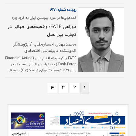
یکی از این مراحل «لایه‌‌‌گذاری» است؛ گامی حیاتی
که در خدمت تعمیق پیچیدگی طرح‌‌‌های پول‌شویی
روزنامه شماره ۶۱۷۱
است.
گمانه‌زنی‌ها در مورد پیوستن ایران به گروه ویژه
اقدام مالی بالا گرفت؛
دوراهی FATF؛ واقعیت‌های جهانی در
تجارت بین‌الملل
محمدمهدی احسان‏‏‌طلب / پژوهشگر
اندیشکده دیپلماسی اقتصادی
FATF یا گروه ویژه اقدام مالی (Financial Action
Task Force) یک نهاد بین‌المللی است که در
سال ۱۹۸۹ توسط کشور‌های گروه ۷ (G۷) با هدف
مبارزه با پول‌شویی، ارزیابی، نظارت و تدوین
استاندارد‌های سیستم یکپارچه مالی بین‌المللی
۴
۳
۲
۱
تاسیس شد. در حال حاضر، ۳۸ کشور و دو
سازمان منطقه‌‌‌ای اتحادیه اروپا و شورای همکاری
خلیج‌فارس عضو این نهاد بوده و بیش از
۲۰۰کشور متعهد به اجرای استاندارد‌های آن
هستند.