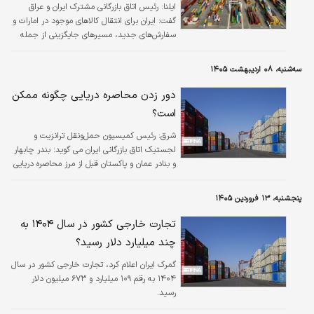
ایلنا:
رئیس اتاق بازرگانی مشترک ایران و عراق
گفت: ایران برای انتقال کالا‌های موجود در امارات و
سفارش‌های جدید، مسیر‌های جایگزینی از جمله
عراق را فعال کرده است.
سه‌شنبه، ۰۸ اردیبهشت ۱۴۰۵
دور زدن محاصره دریایی چگونه ممکن
است؟
شرق:
رئیس کمیسیون حمل‌ونقل ترانزیت و
لجستیک اتاق بازرگانی ایران می گوید: بندر چابهار
و بنادر عمان و پاکستان قبل از مرز محاصره دریایی
است و ایران به‌راحتی می‌تواند واردات کالاهای
اساسی را از این بنادر انجام دهد.
پنجشنبه، ۱۳ فروردین ۱۴۰۵
تجارت خارجی کشور در سال ۱۴۰۴ به
چند میلیارد دلار رسید؟
گمرک ایران اعلام کرد، تجارت خارجی کشور در سال
۱۴۰۴ به رقم ۱۰۹ میلیارد و ۶۷۳ میلیون دلار
رسید.