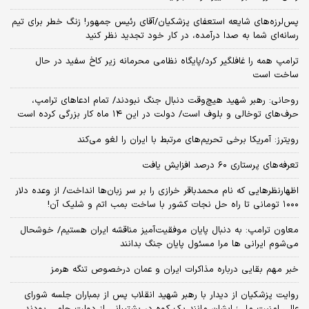
پس‌لرزه‌های شایعه استعفای پزشکیان/آقای رئیس جمهور! زنگ خطر برای تیم
رسانه‌ای شما به صدا درآمده، در کار خود تجدید نظر کنید
ترامپ همه را غافلگیر کرد/پایگاه نظامی محرمانه زیر کاخ سفید در حال
ساخت است
روحانی: رهبر شهید هیچ‌وقت دنبال جنگ نبودند/ تمام ادعاهای ترامپ،
حرف‌های توخالی و بلوف است/ دولت در این ۱۴ ماه کار بزرگی کرده است
رویترز: آمریکا برخی تحریم‌های مرتبط با ایران را لغو می‌کند
تعرفه‌های پرستاری ۶۰ درصد افزایش یافت
اظهارنظرهایی که نام محمدباقر خرازی را بر سر زبان‌ها انداخت/ از وعده دلار
۱۰۰۰ تومانی تا راه حل نجات کشور با ساخت بمب اتم و شلیک آن!
معاون ترامپ: به دنبال پایان موفقیت‌آمیز مناقشه ایران هستیم/ خوشحال
می‌شوم ایرانی ها مرا مسئول پایان جنگ بدانند
خبر مهم بقایی درباره مذاکرات ایران و عمان درخصوص تنگه هرمز
روایت پزشکیان از دیدار با رهبر شهید انقلاب پس از بمباران جلسه شورای
عالی امنیت ملی؛ ایشان مانند یک کوه در پشتیبانی از دولت حامی بودند