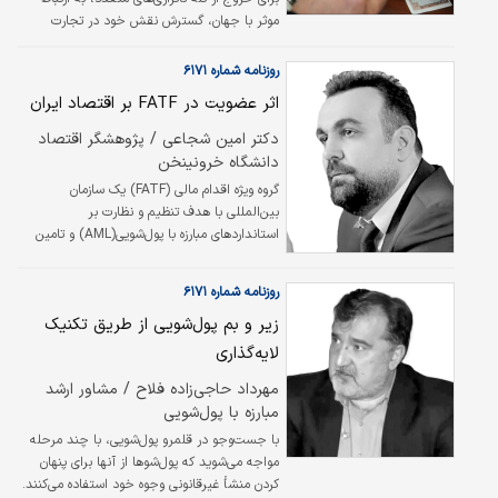
در مکانیزم قیمت کرد. حال…
موثر با جهان، گسترش نقش خود در تجارت
بین‌الملل و جذب سرمایه‌گذاری‌های خارجی نیاز
دارد. به ‌همین منظور نیز پیوستن دوباره کشور به
روزنامه شماره ۶۱۷۱
اقتصاد جهانی و معاهدات بین‌المللی از اهمیت
اثر عضویت در FATF بر اقتصاد ایران
بالایی برخوردار است. در بخش اقتصاد حرکت در
مسیر قواعد جهانی ضرورت دارد. برای نمونه
دکتر امین شجاعی / پژوهشگر اقتصاد
سیستم بانکداری ایران، از نظام بانکداری بین‌المللی
دانشگاه خرونینخن
جامانده است و حتی در صورتی که همه
گروه ویژه اقدام مالی (FATF) یک سازمان
محدودیت‌های تحریمی همین الان حذف شود، باز
بین‌المللی با هدف تنظیم و نظارت بر
هم زمان زیادی نیاز است…
استانداردهای مبارزه با پول‌‌‌شویی(AML) و تامین
مالی تروریسم(CFT) است. این گروه با ارائه
دستورالعمل‌‌‌های شفافیت مالی و تقویت
روزنامه شماره ۶۱۷۱
زیرساخت‌‌‌های نظارتی، نقشی کلیدی در تسهیل
زیر و بم پول‌شویی از طریق تکنیک
تعاملات اقتصادی و بانکی در سطح جهانی ایفا
می‌کند. عضویت در FATF به کشورهای عضو این
لایه‏‏‌گذاری
امکان را می‌دهد که با کاهش ریسک‌‌‌های ناشی از
مهرداد حاجی‌زاده فلاح / مشاور ارشد
جرائم مالی و افزایش اعتماد بین‌المللی به نظام
مبارزه با پول‌شویی
اقتصادی، از فرصت‌‌‌های بیشتر در جذب
سرمایه‌گذاری و تجارت بین‌المللی بهره‌‌‌مند شو…
با جست‌وجو در قلمرو پول‌شویی، با چند مرحله
مواجه می‌شوید که پول‌شو‌ها از آنها برای پنهان
کردن منشأ غیرقانونی وجوه خود استفاده می‌کنند.