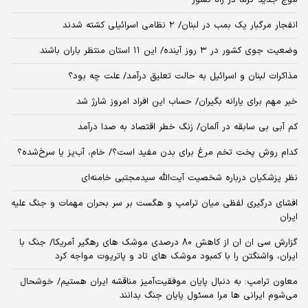
موج جدید گرما در راه کشور
انفجار مرگبار یک بمب در لبنان/ ۲ نظامی اسرائیلی کشته شدند
وضعیت جوی کشور در ۳ روز آینده/ این ۱۱ استان منتظر باران باشند
مذاکرات لبنان و اسرائیل به حالت تعلیق درآمد/ علت چه بود؟
خبر مهم برای یارانه بگیران/ حساب این افراد امروز شارژ شد
کم آبی بی سابقه در آلمان/ زنگ خطر اقتصاد به صدا درآمد
کدام روش پخت تخم مرغ برای بدن مفید است؟/ خام، آب‌پز یا سرخ‌شده؟
نظر پزشکیان درباره شخصیت آیت‌الله سیدمجتبی خامنه‌ای
افشای درگیری لفظی میان ترامپ و هگست بر سر بحران مهمات و جنگ علیه
ایران
گزارش سی ان ان از کاهش ۸۰ درصدی موشک های رهگیر آمریکا/ جنگ با
ایران، واشنگتن را با کمبود موشک های تاد و پاتریوت مواجه کرد
معاون ترامپ: به دنبال پایان موفقیت‌آمیز مناقشه ایران هستیم/ خوشحال
می‌شوم ایرانی ها مرا مسئول پایان جنگ بدانند