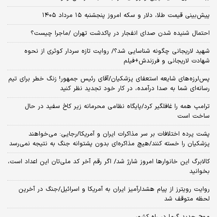
پیش‌بینی قیمت طلا، دلار و سکه امروز پنجشنبه ۱۵ مرداد ۱۴۰۵
احتمال شنیده شدن صدای انفجار در پاکدشت تهران /ماجرا چیست؟
شهید لاریجانی چگونه شناسایی شد؟/ روایت تازه سردار کوثری از نحوه
شهادت لاریجانی و فرزندش+فیلم
پس‌لرزه‌های شایعه استعفای پزشکیان/آقای رئیس جمهور! زنگ خطر برای تیم
رسانه‌ای شما به صدا درآمده، در کار خود تجدید نظر کنید
ترامپ همه را غافلگیر کرد/پایگاه نظامی محرمانه زیر کاخ سفید در حال
ساخت است
پشت پرده اختلافات بر سر مذاکرات ایران و آمریکا/رجایی: می‌خواهند
پزشکیان را خسته کنند/هیچ مذاکره‌ای بدون پشتوانه جنگ به نتیجه نمی‌رسد
کالابرگ این خانوارها امروز شارژ شد/ اگر رقم آخر کد ملی‌تان این اعداد است،
بخوانید
روایت رویترز از پیام هشدارآمیز ایران به آمریکا و اسرائیل/جنگ در آخرین
لحظه متوقف شد