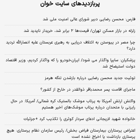
پربازدیدهای سایت خوان
فارس: محسن رضایی دبیر شورای عالی امنیت ملی شد
زلزله در بازار مسکن تهران/ قیمت‌ها ۲ برابر شد، خریدار ناپدید شد
چرا مصر در پیوستن به ائتلاف دریایی به رهبری عربستان علیه انصارالله تردید
دارد؟
پزشکیان: سایپا واگذار می شود/ ایران‌خودرو را که واگذار کردیم، وزیر اقتصاد
دولت استیضاح شد
توئیت جدید محسن رضایی درباره بازشدن تنگه هرمز
ماجرای اقامت پسر محمدباقر ذوالقدر در خارج از کشور؟
واکنش ارتش آمریکا به پرتاب موشک بالستیک کره شمالی/ آمریکا: در حال
رایزنی با متحدان درباره پرتاب موشک‌های اخیر هستیم
خانواده شهید لاریجانی ادعای سردار کوثری را تکذیب کرد +جزئیات
اعتراض پرستاران بیمارستان فیاض بخش/ رئیس سازمان نظام پرستاری: هیچ
پرستاری بازداشت یا اخراج نشده است