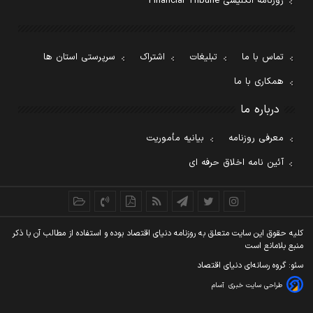
روزنامه انگلیسی Financial Tribune
تماس با ما
تبلیغات
اشتراک
سرپرستی استان ها
همکاری با ما
درباره ما
معرفی روزنامه
بیانیه مأموریت
آئین نامه اخلاق حرفه ای
کليه حقوق اين سايت متعلق به روزنامه دنيای اقتصاد بوده و استفاده از مطالب آن با ذکر
منبع بلامانع است
سئو: گروه رسانه‌ای دنیای اقتصاد
طراحی سایت خبری
آسام