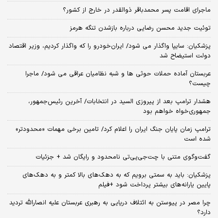
ماجرای اقامت پسر محمدباقر ذوالقدر در خارج از کشور؟
توئیت جدید محسن رضایی درباره بازشدن تنگه هرمز
پزشکیان: سایپا واگذار می شود/ ایران‌خودرو را که واگذار کردیم، وزیر اقتصاد
دولت استیضاح شد
عربستان آماده حملات حوثی ها و شبه نظامیان عراقی می شود/ ماجرا
چیست؟
هشدار ترامپ بعد از پیروزی السید در انتخابات/ آخرین رئیس‌جمهور،
جمهوری‌خواه خواهم بود
ترامپ زمان پایان جنگ ایران را اعلام کرد/ تامین برخی مهمات «محدودتر»
شده است
گفت‌وگوی متنی با چت‌جی‌پی‌تی نامحدود و رایگان شد + جزئیات
پزشکیان: باید به سمتی برویم که به دهک‌های بالا کمتر و به دهک‌های
پایین یارانه‌های بیشتر پرداخت شود +فیلم
چرا مصر در پیوستن به ائتلاف دریایی به رهبری عربستان علیه انصارالله تردید
دارد؟