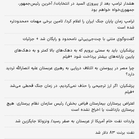
هشدار ترامپ بعد از پیروزی السید در انتخابات/ آخرین رئیس‌جمهور،
جمهوری‌خواه خواهم بود
ترامپ زمان پایان جنگ ایران را اعلام کرد/ تامین برخی مهمات «محدودتر»
شده است
گفت‌وگوی متنی با چت‌جی‌پی‌تی نامحدود و رایگان شد + جزئیات
پزشکیان: باید به سمتی برویم که به دهک‌های بالا کمتر و به دهک‌های
پایین یارانه‌های بیشتر پرداخت شود +فیلم
چرا مصر در پیوستن به ائتلاف دریایی به رهبری عربستان علیه انصارالله تردید
دارد؟
پزشکیان: اگر ارز ترجیحی را حذف نمی‌کردیم، در زمان جنگ قحطی می‌شد
+فیلم
اعتراض پرستاران بیمارستان فیاض بخش/ رئیس سازمان نظام پرستاری: هیچ
پرستاری بازداشت یا اخراج نشده است
واردات نفت خام آمریکا از عربستان به صفر رسید/ ونزوئلا جایگزین شد
نفت برنت ۸۳ دلار شد