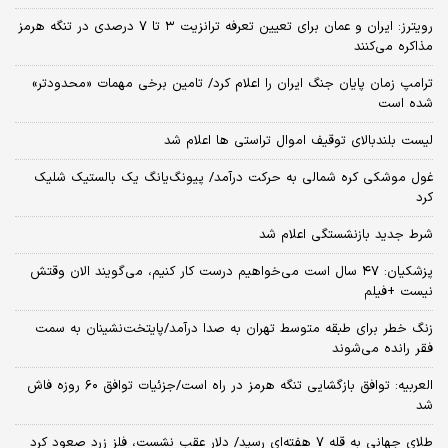
رویترز: ایران و عمان برای تعیین تعرفه ترانزیت ۳ تا ۷ درصدی در تنگه هرمز
مذاکره می‌کنند
ترامپ زمان پایان جنگ ایران را اعلام کرد/ تامین برخی مهمات «محدودتر»
شده است
لیست بلندبالای توقیف اموال تراستی ها اعلام شد
غول موشکی کره شمالی به حرکت درآمد/ پیونگ‌یانگ یک بالستیک شلیک
کرد
شرط جدید بازنشستگی اعلام شد
پزشکیان: ۴۷ سال است می‌خواهیم درست کار کنیم، می‌گویند الان وقتش
نیست +فیلم
زنگ خطر برای طبقه متوسط تهران به صدا درآمد/پایتخت‌نشینان به سمت
فقر رانده می‌شوند
العربیه: توافق بازگشایی تنگه هرمز در راه است/جزئیات توافق ۶۰ روزه فاش
شد
طلای جهانی به قله ۷ هفته‌ای رسید/ دلار عقب نشست، فلز زرد صعود کرد