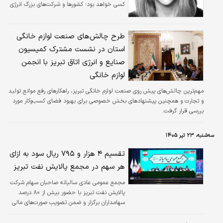
کسی خواهد بود؛ کشورها و شرکت‌های بزرگ انرژی
اقتصادی روشن بود: حتی کاهش…
از هم‌اکنون برای یافتن مسیرهای جایگزین این آبراه
راهبردی به تکاپو افتاده‌اند. اهمیت موضوع در آن
است که جنگ ایران و آمریکا بار دیگر توجه‌ها را به
طرح چالش‌های صنعت لوازم خانگی
تنگه هرمز، به‌عنوان یکی از مهم‌ترین گلوگاه‌های
استان در نشست مشترک کمیسیون
تجارت انرژی جهان، جلب کرده است. از همین رو،
صنایع و انرژی اتاق تبریز با انجمن
صنعت انرژی اکنون انگیزه‌ای نیرومند دارد تا
صرف‌نظر از سرانجام این درگیری، وابستگی خود را
لوازم خانگی
به این گذرگاه کاهش دهد.
مهم‌ترین چالش‌های پیش روی صنعت لوازم خانگی تبریز، راهکارهای رفع موانع تولید
و تجارت و همچنین پیشنهادهای بخش خصوصی برای بهبود فضای کسب‌وکار مورد
بررسی قرار گرفت.
سه‌شنبه، ۲۳ تیر ۱۴۰۵
تقسیم ۴ هزار و ۷۹۵ ریال سود به ازای
هر سهم در مجمع پالایش نفت تبریز
مجمع عمومی عادی سالیانه صاحبان سهام شرکت
پالایش نفت تبریز با حضور بیش از ۸۰ درصد
سهامداران برگزار و ضمن تصویب صورت‌های مالی
سال منتهی به ۲۹ اسفند ۱۴۰۴، تقسیم سود ۴
هزار و ۷۹۵ ریالی به ازای هر سهم به تصویب