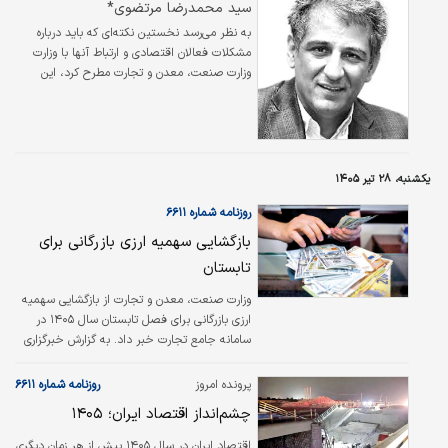
سید محمدرضا مرتضوی*
اقتصاد ایران است.
به نظر می‌رسد نخستین نکته‌ای که باید درباره
مشکلات فعالان اقتصادی و ارتباط آنها با وزارت
وزارت صنعت، معدن و تجارت مطرح کرد، این
است که اساسا مسائل صنعت و تجارت تنها به یک
وزارتخانه محدود نمی‌شود. فعالیت اقتصادی در
کشور تحت تاثیر مجموعه‌ای گسترده از دستگاه‌ها،
وزارتخانه‌ها و سازمان‌های مختلف قرار دارد و
نمی‌توان همه مسوولیت‌ها و وظایف را متوجه یک
یکشنبه، ۲۸ تیر ۱۴۰۵
نهاد خاص دانست.
روزنامه شماره ۶۶۱۱
بازگشایی سهمیه ارزی بازرگانی برای
تابستان
وزارت صنعت، معدن و تجارت از بازگشایی سهمیه
ارزی بازرگانی برای فصل تابستان سال ۱۴۰۵ در
سامانه جامع تجارت خبر داد. به گزارش خبرگزاری
صدا و سیما؛ طبق اعلام وزارت صمت در حوزه
تجارت و بازرگانی، این سهمیه در دسترس است و
پرونده امروز
روزنامه شماره ۶۶۱۱
ثبت‌سفارش سهمیه جدید صورت می‌گیرد. سهمیه
چشم‌انداز اقتصاد ایران؛ ۱۴۰۵
بازرگانی فصل تابستان بر مبنای ۶۰ درصد حداکثر
ترخیص سال‌های ۱۴۰۳ و ۱۴۰۴ در حوزه
اقتصاد ایران در سال ۱۴۰۵ بیش از هر زمان دیگری