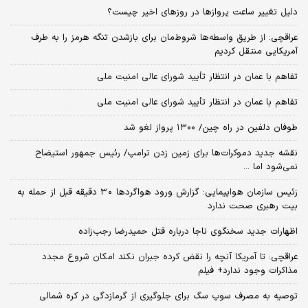
دلیل تغییر ساعت پروازها در روزهای اخیر چیست؟
عراقچی: از طریق واسطه‌ها شروط‌مان برای بازشدن تنگه هرمز را به طرف
آمریکایی منتقل کردیم
تفاهم با عمان در انتظار تأیید شورای عالی امنیت ملی
تفاهم با عمان در انتظار تأیید شورای عالی امنیت ملی
طوفان دلفین در راه چین/ ۱۳۰۰ پرواز لغو شد
نقشه جدید دموکرات‌ها برای زمین زدن ترامپ/ رئیس جمهور استیضاح
نمی‌شود اما ...
زئیس سازمان هواپیمایی: گزارش ورود هواگردها ٣٠ دقیقه قبل از حمله به
بیت رهبری صحت ندارد
اظهارات جدید سخنگوی ناجا درباره قتل حمیدرضا رجب‌زاده
عراقچی: تا آمریکا آنچه را نقض کرده جبران نکند امکان شروع مجدد
مذاکرات وجود ندارد+ فیلم
توصیه به مصرف سوپ سگ برای جلوگیری از گرمازدگی در کره شمالی