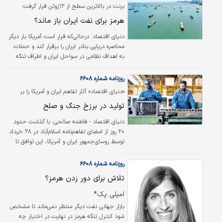
برنت در بالاترین سطح از ۱۲ژوئن قرار گرفت؛
هرمز برای نفت ایران باز ماند؟
دنیای اقتصاد:
درحالی‌که قرار است آمریکا بار دیگر
محاصره دریایی بنادر ایران را برقرار کند و حملات
به اهداف نظامی در سواحل ایران و اطراف تنگه
هرمز شدت گرفته، نفت برنت روز چهارشنبه ۱۵
ژوئیه از مرز ۸۵ دلار در هر بشکه عبور کرد. اما
روزنامه شماره ۶۶۰۸
همزمان با بالا رفتن قیمت‌ها، داده‌های ردیابی
«دنیای اقتصاد» آثار تفاهم ایران و آمریکا‌ را بر
کشتی‌ها تصویری متفاوت و قابل‌تأمل از هرمز ارائه
صنعت و تجارت بررسی کرد
تولید در برزخ جنگ و صلح
می‌دهد؛ درست پیش از آغاز محاصره تازه آمریکا،
بخش عمده شناورهای عبوری از تنگه به تجارت
دنیای اقتصاد - فاطمه صالحی:
با گذشت حدود
ایران مرتبط بودند.
۲۰ روز از امضای تفاهم‌نامه اسلام‌آباد در ۲۸ خرداد
توسط روسای‌جمهور ایران و آمریکا، این توافق تا
حدی از تنش‌های حاکم بر فضای اقتصادی کاست
و شرایط را برای فعالیت‌های تولیدی و تجاری آرام‌تر
روزنامه شماره ۶۶۰۸
کرد. اما در هفته گذشته با ازسرگیری حملات به
تلاش برای دور زدن هرمز؟
ایران، نشانه‌های بازگشت تنش‌ها ظاهر شد و بار
دیگر سایه نااطمینانی بر اقتصاد کشور افتاده
امیلی پک*
است. این دوره کوتاه، به اندازه‌ای نبود که تغییرات
بازار جهانی نفت دیگر منتظر نمی‌ماند تا مشخص
ساختاری در حوزه تولید، سرمایه‌گذاری یا تجارت
شود کنترل تنگه هرمز در نهایت در اختیار چه
خارجی ایجاد کند، اما پیام آن برای فعالان