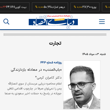
52,5
۰٫۰۰ %
یورو
217,300
۰٫۰۰ %
درهم امارات
50,991
۰٫۰۰ %
بیت کوین
,768
تجارت
شنبه، ۰۳ مرداد ۱۴۰۵
روزنامه شماره ۶۶۱۶
«باب‌المندب» در معادله بازدارندگی
دکتر کامران کرمی*
اعلام محاصره دریایی عربستان از سوی انصارالله
یمن را نمی‌توان صرفا در چارچوب اقدامی تلافی
‌جویانه در پاسخ به حملات اخیر سعودی به صنعا
تحلیل کرد. این تحول، در سطحی عمیق‌تر، نشانه
فعال شدن دوباره یکی از مهم‌‌ترین گسل‌های
امنیتی جنوب شبه‌جزیره عربستان است؛ گسلی که