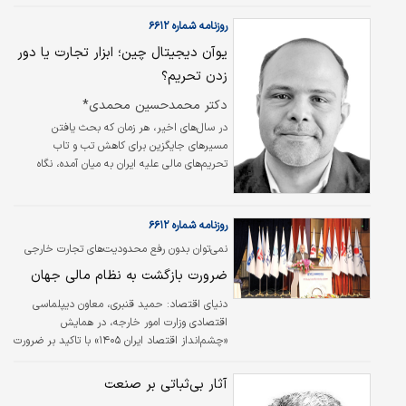
کشور، بر ضرورت عبور از سیاست‌های کوتاه‌مدت و
حرکت به سمت اصلاحات ساختاری تاکید کردند.
روزنامه شماره ۶۶۱۲
دیدگاه‌های ارائه‌شده اگرچه از زوایای مختلفی به
یوآن دیجیتال چین؛ ابزار تجارت یا دور
چالش‌های بخش صنعت و معدن می‌پردازند، اما
زدن تحریم؟
بر یک محور مشترک استوار هستند؛ صنعت ایران
بیش از آنکه با کمبود ظرفیت یا منابع مواجه
دکتر محمدحسین محمدی*
باشد، از ناترازی‌های ساختاری در حوزه انرژی، تامین
در سال‌های اخیر، هر زمان که بحث یافتن
مالی، سیاستگذاری و حکمرانی اقتصادی آسیب
مسیرهای جایگزین برای کاهش تب و تاب
دیده است. فعالان این حوزه معتقدند ناترازی برق
تحریم‌های مالی علیه ایران به میان آمده، نگاه
و…
سیاستگذاران و تحلیلگران به‌سرعت به سمت
ابزارهای مالی خارج از هژمونی غرب معطوف شده
است که در این میان، ظهور یوآن دیجیتال چین به
روزنامه شماره ۶۶۱۲
عنوان یکی از جنجالی‌ترین پدیده‌ها، توجهات زیادی
نمی‌توان بدون رفع محدودیت‌های تجارت خارجی
را در فضای اقتصادی ایران به خود جلب کرده
معیشت مناسبی برای مردم فراهم کرد
است.
ضرورت بازگشت به نظام مالی جهان
دنیای اقتصاد:
حمید قنبری، معاون دیپلماسی
اقتصادی وزارت امور خارجه، در همایش
«چشم‌انداز اقتصاد ایران ۱۴۰۵» با تاکید بر ضرورت
ترسیم تصویری روشن از آینده اقتصاد کشور اظهار
کرد که مهم‌ترین پرسش امروز هم برای
آثار بی‌ثباتی بر صنعت
سیاستگذاران و هم برای مردم، چشم‌انداز پیش‌روی