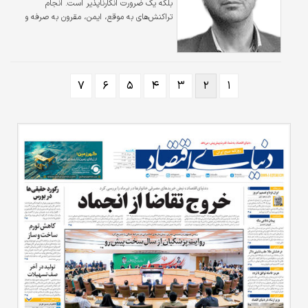
بلکه یک ضرورت انکار‌ناپذیر است. انجام
رقابتی» در عرصه تجارت بین‌الملل دست یابیم.
تراکنش‌های به موقع، ایمن، مقرون به صرفه و
این گذار، مستلزم بازنگری…
بدون اصطکاک لازمه کارکرد صحیح بانکداری
دیجیتال است. برای انجام این خدمت،
سیستم‌های پرداخت سریع در حال گسترش
هستند. به‌رغم منافع بسیار زیاد بانکداری
۷
۶
۵
۴
۳
۲
۱
دیجیتال، متاسفانه آسیب‌پذیری زیرساخت‌های
مالی متمرکز (کر بنکینگ) و سامانه‌های مرکزی در
برابر تهدیدهای سایبری به‌خصوص در شرایط فعلی
کشور، به یکی از نگرانی اصلی در حوزه اقتصادی و
بانکی تبدیل شده است.