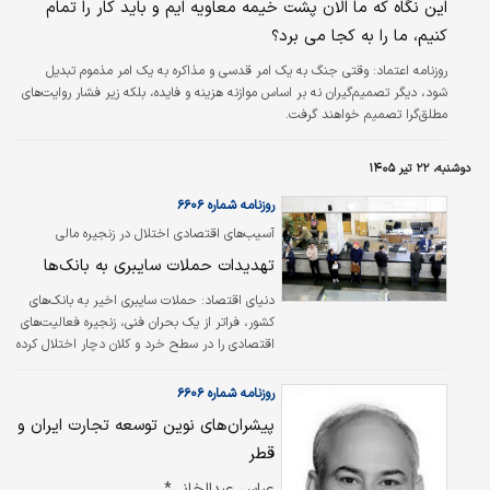
این نگاه که ما الان پشت خیمه معاویه ایم و باید کار را تمام
رسید؛ همچنین ۴۰ درصد از سود محقق‌شده برای
کنیم، ما را به کجا می برد؟
اجرای طرح جامع کیفی‌سازی شرکت اختصاص
یافت.
روزنامه اعتماد:
وقتی جنگ به یک امر قدسی و مذاکره به یک امر مذموم تبدیل
شود، دیگر تصمیم‌گیران نه بر اساس موازنه هزینه و فایده، بلکه زیر فشار روایت‌های
مطلق‌گرا تصمیم خواهند گرفت.
دوشنبه، ۲۲ تیر ۱۴۰۵
روزنامه شماره ۶۶۰۶
آسیب‌های اقتصادی اختلال در زنجیره مالی
چیست؟
تهدیدات حملات سایبری به بانک‌ها
دنیای اقتصاد:
حملات سایبری اخیر به بانک‌های
کشور، فراتر از یک بحران فنی، زنجیره فعالیت‌های
اقتصادی را در سطح خرد و کلان دچار اختلال کرده
است. بانک‌ها در جهان امروز دیگر صرفا محل
نگهداری پول نیستند، بلکه شبکه‌ای هستند که
روزنامه شماره ۶۶۰۶
پرداخت حقوق و دستمزد، تسویه معاملات بنگاه‌ها
پیشران‌های نوین توسعه تجارت ایران و
و خریدهای روزمره خانوارها از مسیر آن عبور
قطر
می‌کند؛ به همین دلیل اختلال در این شبکه
گسترده به یک مساله اقتصادی با ابعادی گسترده
عباس عبدالخانی*