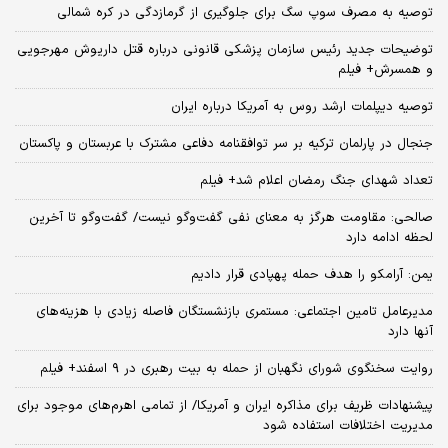
توصیه به مصرف سوپ سگ برای جلوگیری از گرمازدگی در کره شمالی
توضیحات جدید رئیس سازمان پزشکی قانونی درباره قتل داریوش مهرجویی
و همسرش+ فیلم
توصیه دیپلمات ارشد روس به آمریکا درباره ایران
جنجال در پارلمان ترکیه بر سر توافقنامه دفاعی مشترک با عربستان و پاکستان
تعداد شهدای جنگ رمضان اعلام شد+ فیلم
صالحی: مقاومت هرگز به معنای نفی گفت‌وگو نیست/ گفت‌وگو تا آخرین
لحظه ادامه دارد
یمن: آرامکو را هدف حمله پهپادی قرار دادیم
مدیرعامل تامین اجتماعی: مستمری بازنشستگان فاصله زیادی با هزینه‌های
آنها دارد
روایت سخنگوی شورای نگهبان از حمله به بیت رهبری در ۹ اسفند+ فیلم
پیشنهادات ظریف برای مذاکره ایران و آمریکا/ از تمامی اهرم‌های موجود برای
مدیریت اختلافات استفاده شود