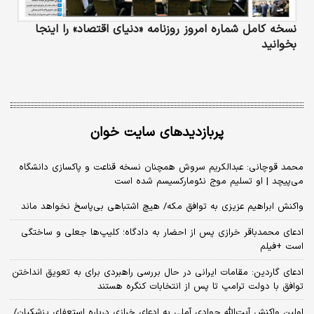
نسخه کامل شماره امروز روزنامه «دنیای‌ اقتصاد» را اینجا
بخوانید
پربازدیدهای سایت خوان
محمد قوچانی: عبدالکریم سروش همچنان نسخه قناعت و پاکسازی دانشگاه
می‌پیچد | او تسلیم موج نئومارکسیسم شده است
واکنش ابراهیم عزیزی به توافق مکه/ هیچ اشتباهی بی‌پاسخ نخواهد ماند
ادعای محمدباقر خرازی پس از احضار به دادگاه؛ کلیپ‌ها جعلی و ساختگی
است +فیلم
ادعای گاردین: مقامات ایرانی در حال بررسی راهبردی برای به تعویق انداختن
توافق با دولت ترامپ تا پس از انتخابات کنگره هستند
اولین واکنش آیت‌الله جوادی آملی به ادعای خرازی درباره استعفای پزشکیان/