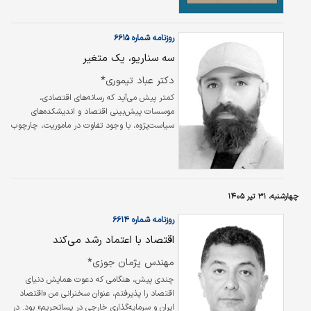
هشت سال جنگ خونین و ویرانگر پایان داد.
جنگی که صدها هزار کشته و مجروح بر جای
گذاشت، بخش بزرگی از زیرساخت‌های ایران و عراق
روزنامه شماره ۶۶۱۵
را تخریب کرد و هزینه‌های سنگین انسانی،
سه سناریو، یک متغیر
اقتصادی و اجتماعی به دو کشور تحمیل کرد.
دکتر عباد تیموری*
کمتر پیش می‌آید که رسانه‌های اقتصادی،
موسسات پیش‌بینی اقتصاد و اندیشکده‌های
سیاست‌پژوه، با وجود تفاوت در ماموریت، چارچوب
تحلیلی و حتی پیش‌فرض‌های سیاسی، درباره
پیامدهای اقتصادی یک بحران ژئوپلیتیک به
برداشت‌های مشابه برسند. معمولا هر بحران،
روایت‌های متفاوتی می‌آفریند؛ برخی بر امنیت
منطقه‌ای تمرکز می‌کنند، برخی بر بازارهای انرژی،
چهارشنبه، ۳۱ تیر ۱۴۰۵
برخی بر تجارت جهانی و برخی دیگر بر متغیرهای
روزنامه شماره ۶۶۱۴
اقتصاد کلان. از همین رو، انتظار می‌رود تصویرهای
متفاوتی نیز از آینده ارائه شود.
اقتصاد با اعتماد رشد می‌کند
مهندس پژمان جوزی*
چندی پیش، هنگامی که دعوت همایش دنیای
اقتصاد را پذیرفتم، عنوان سخنرانی من «اقتصاد
ایران و سرمایه‌گذاری خارجی در پسا‌تحریم» بود. در