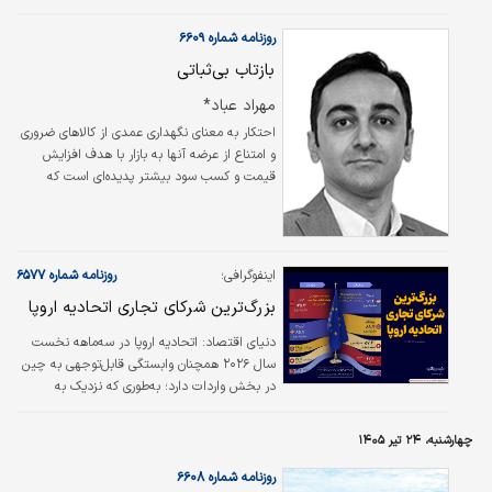
اما بازار واقعی غلات بسیار پیچیده‌تر از اعداد
درج‌شده روی تابلوهای معاملاتی است. بارها
روزنامه شماره ۶۶۰۹
مشاهده شده است که دو محموله ذرت یا سویا با
بازتاب بی‌ثباتی
قیمت پایه تقریبا مشابه، در زمان معامله نهایی با
اختلاف قیمتی قابل‌توجهی خرید و فروش
مهراد عباد*
شده‌اند. عامل اصلی این تفاوت، مفهومی به نام
احتکار به معنای نگهداری عمدی از کالاهای ضروری
«پریمیوم» است. پریمیوم در بازار غلات صرفا
و امتناع از عرضه آنها به بازار با هدف افزایش
مبلغی اضافه بر قیمت پایه نیست، بلکه بازتاب
قیمت و کسب سود بیشتر پدیده‌ای است که
مجموعه‌ای از عوامل مانند…
تقریبا در تمام نظام‌های اقتصادی جهان به نوعی
وجود دارد. با این حال، ابعاد، علل و راهکارهای
مقابله با آن در کشورهای مختلف تفاوت چشم‌گیری
دارد.
اینفوگرافی؛
روزنامه شماره ۶۵۷۷
بزرگ‌ترین شرکای تجاری اتحادیه اروپا
دنیای اقتصاد: اتحادیه اروپا در سه‌ماهه نخست
سال ۲۰۲۶ همچنان وابستگی قابل‌توجهی به چین
در بخش واردات دارد؛ به‌طوری که نزدیک به
یک‌چهارم کالاهای وارداتی این بلوک از چین تأمین
شده است.
چهارشنبه، ۲۴ تیر ۱۴۰۵
روزنامه شماره ۶۶۰۸