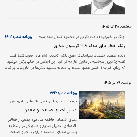
آن روزها، فضای عمومی اقتصاد کشور، هرچند با
تردید، اما به سمت امید حرکت می‌کرد و
چشم‌انداز مثبتی داشت. بسیاری از فعالان
اقتصادی تصور می‌کردند شاید در آستانه فصلی
سه‌شنبه، ۳۰ تیر ۱۴۰۵
تازه قرار گرفته‌ایم؛ فصلی که در آن کاهش
تنش‌های بین‌المللی بتواند راه را برای گسترش
جنگ در خاورمیانه باعث نگرانی در اتحادیه آسه‌آن شده است
روزنامه شماره ۶۶۱۳
تجارت، افزایش سرمایه‌گذاری و ورود فناوری‌های
زنگ خطر برای بلوک ۳.۸ تریلیون دلاری
نوین باز کند.
دنیای‌اقتصاد: نشست دیپلماتیک سطح بالای اتحادیه کشورهای جنوب شرق آسیا
(آسه‌آن) دیروز سه‌شنبه در مانیل آغاز به کار کرد. این اجلاس در حالی برگزار می‌شود
که وزرای خارجه ۱۱ کشور عضو، نسبت به تبعات تشدید تنش‌ها در خاورمیانه بر ثبات
جهانی، امنیت انرژی و رشد اقتصادی به شدت هشدار دادند. دیپلمات‌های ارشد این
بلوک در بیانیه‌ای مشترک ابراز نگرانی کردند که تداوم این درگیری‌ها می‌تواند
دوشنبه، ۲۹ تیر ۱۴۰۵
تلاش‌های میانجی‌گرایانه را تضعیف کرده و چشم‌انداز دیپلماسی را در یک محیط
بین‌المللی شکننده از بین ببرد.
روزنامه شماره ۶۶۱۲
بیست صاحب‌نظر و فعال اقتصادی به پرسش
«دنیای اقتصاد» پاسخ دادند
مسیر احیای صنعت و معدن
دنیای اقتصاد - فاطمه صالحی:
جمعی از فعالان
اقتصادی، مدیران صنایع و مسوولان در پاسخ به
پرسش «دنیای اقتصاد» درباره راه احیای صنعت