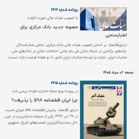
طی سال‌های گذشته، اگرچه از سطح جنگ تمام‌
روزنامه شماره ۶۶۱۶
عیار به وضعیت «نه جنگ، نه صلح» منتقل شده
بود، اما هیچ‌گاه از میان نرفت.
با تصویب هیات عالی صورت گرفت؛
مصوبه جدید بانک مرکزی برای
اعتبارسنجی
دنیای‌اقتصاد: بر اساس تصویب هیات عالی بانک مرکزی، تمامی صادرکنندگان
چک‌های برگشتی در شبکه بانکی طی بازه زمانی اختلالات بانکی در بانک‌های ملی،
صادرات ایران، تجارت و توسعه صادرات ایران کشور تا دو هفته فرصت دارند نسبت
به رفع سوء اثر چک‌های خود اقدام کنند تا این موضوع در سابقه اعتباری چک و
تسهیلات به‌عنوان نمره منفی لحاظ نشود. همچنین تمامی تسهیلات و تعهدات
جمعه، ۰۲ مرداد ۱۴۰۵
سررسیدشده پرداخت‌نشده در بازه زمانی اختلالات نیز در صورت پرداخت طی ۲هفته
در سابقه اعتباری و گزارش‌های اعتبارسنجی تسهیلات و چک به‌عنوان نمره…
روزنامه شماره ۶۶۱۵
در پرونده ویژه مجله «تجارت فردا» بررسی شد؛
چرا ایران قطعنامه ۵۹۸ را پذیرفت؟
دنیای اقتصاد: پذیرش قطعنامه ۵۹۸ شورای امنیت
در ۲۷ تیر ۱۳۶۷ یکی از سرنوشت‌سازترین و در عین
حال بحث‌برانگیزترین تصمیم‌های تاریخ جمهوری
اسلامی ایران است. تصمیمی که تا روزهای پایانی
کمتر کسی انتظار آن را داشت، اما در نهایت به