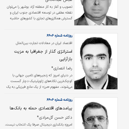
در بازار بدل می‌شود. سیدعلی مدنی‌زاده با صدور
تصویب و آغاز به کار منطقه آزاد بوشهر را می‌توان
دستور ویژه برای تسریع بازگشت خدمات پایدار
نقطه عطفی در توسعه اقتصادی جنوب ایران و
بانکی و محمدرضا عارف، معاون اول…
گسترش همکاری‌های تجاری با کشورهای حاشیه
خلیج فارس، به‌ویژه قطر، دانست. این منطقه با
برخورداری از موقعیت ممتاز جغرافیایی، دسترسی
روزنامه شماره ۶۶۰۶
مستقیم به آب‌های بین‌المللی، نزدیکی به بازارهای
شورای همکاری خلیج فارس و ظرفیت‌های بندری
اقتصاد ایران در معادلات تجارت بین‌الملل
گسترده، این قابلیت را دارد که به یکی از مراکز
استراتژی گذار از جغرافیا به مزیت
مهم تجارت و لجستیک منطقه تبدیل شود.
بازآرایی
رضا انصاری*
در دنیای امروز که زنجیره‌های تامین جهانی با
کوچک‌ترین تکانه‌های ژئوپلیتیک دچار گسست
می‌شوند، مفهوم «مرز» از یک مانع فیزیکی به یک
فرصت استراتژیک تغییر ماهیت داده است. برای
اقتصاد ایران، جغرافیا دیگر تنها یک ویژگی ثابت
روزنامه شماره ۶۶۰۶
نیست، بلکه یک «سرمایه پنهان» است که تنها در
پیامدهای اقتصادی حمله به بانک‌ها
صورت مدیریت صحیح، می‌تواند به موتور محرک
رشد تبدیل شود. چالش اصلی ما این نیست که در
دکتر حسن گل‌مرادی*
کجای نقشه جهان قرار داریم، بلکه این است که
امروزه بانکداری دیجیتال صرفا یک انتخاب نیست،
چگونه می‌توانیم از «موقعیت مکانی» به «مزیت