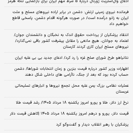
ادعای وال‌استریت ژورنال درباره 5 شرط مهم ایران برای بازگشایی تنگه هرمز
فرمانده نیروی زمینی ارتش: دشمن در برابر اراده نیروهای مسلح و ملت
ایران به زانو درآمده است/ در صورت هرگونه اقدام دشمن، پاسخی قاطع
خواهیم داد
انتقاد پزشکیان از پرداخت حقوق اندک به نخبگان و دانشمندان جوان/
اعتماد به جوانان، هیچ مانعی را مقابل پیشرفت کشور باقی نمی‌گذارد/
نیروهای مسلح ایران کاری کردند کارستان
نتانیاهو طرح شورای صلح غزه را رد کرد/ ادعای جدید بی بی علیه ایران
اظهارات وزیر کشور درباره قیمت بنزین و زمان انتخابات شوراها/ دشمن
حساب کرده بود که بعد از جنگ، ناآرامی‌ های داخلی شکل دهند
عملیات نظامی بزرگ یمن علیه محل تجمع نیروها و انبارهای تسلیحاتی
عربستان
نرخ ارز دلار، طلا و یورو امروز یکشنبه ۱۸ مرداد ۱۴۰۵/ رشد قیمت طلا
قیمت دلار، یورو و درهم امروز یکشنبه ۱۸ مرداد ۱۴۰۵ |کاهش قیمت دلار
پزشکیان با رهبر انقلاب دیدار و گفت‌وگو کرد