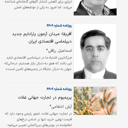
ابزاری برای کاهش انتشار گازهای گلخانه‌ای شناخته
می‌شد؛ اما امروز به یکی از مولفه‌های اصلی
رقابت‌پذیری اقتصادها و تجارت بین‌الملل تبدیل
شده است. بسیاری از کشورها علاوه بر اجرای
مالیات کربن در داخل مرزهای خود، در حال
روزنامه شماره ۶۶۰۹
طراحی سازوکارهایی هستند که واردات کالاهای
آفریقا؛ میدان آزمون پارادایم جدید
پرکربن را نیز مشمول هزینه‌های زیست‌محیطی
دیپلماسی اقتصادی ایران
می‌کند. این تحول، مفهوم «کربن» را از یک موضوع
محیط‌زیستی به یک متغیر اقتصادی و تجاری
اسماعیل رزاقی*
تبدیل کرده است.
«بزرگ‌ترین اشتباه ما در دیپلماسی اقتصادی شاید
این باشد که هنوز به دنبال بازار هستیم، درحالی‌که
جهان به دنبال جایگاه در زنجیره‌های تامین است.»
در ادبیات تجارت خارجی، سال‌هاست که یک
پرسش ثابت تکرار می‌شود: «بازار هدف ما
کجاست؟» این پرسش در دوره‌ای که تجارت عمدتا
روزنامه شماره ۶۶۰۹
بر مبنای صادرات کالا تعریف می‌شد، پرسشی
پریمیوم در تجارت جهانی غلات
منطقی بود. اما اقتصاد جهانی در دهه‌های اخیر
دگرگون شده است.
آرش انتقامی*
در تجارت جهانی غلات، تصور رایجی وجود دارد که
قیمت نهایی خرید تنها بر اساس نرخ‌های
اعلام‌شده در بورس‌های بین‌المللی تعیین می‌شود؛