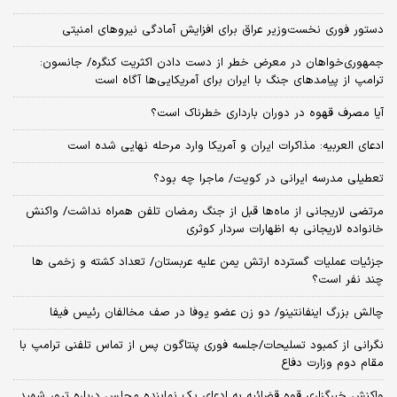
دستور فوری نخست‌وزیر عراق برای افزایش آمادگی نیروهای امنیتی
جمهوری‌خواهان در معرض خطر از دست دادن اکثریت کنگره/ جانسون:
ترامپ از پیامدهای جنگ با ایران برای آمریکایی‌ها آگاه است
آیا مصرف قهوه در دوران بارداری خطرناک است؟
ادعای العربیه: مذاکرات ایران و آمریکا وارد مرحله نهایی شده است
تعطیلی مدرسه ایرانی در کویت/ ماجرا چه بود؟
مرتضی لاریجانی از ماه‌ها قبل از جنگ رمضان تلفن همراه نداشت/ واکنش
خانواده لاریجانی به اظهارات سردار کوثری
جزئیات عملیات گسترده ارتش یمن علیه عربستان/ تعداد کشته و زخمی ها
چند نفر است؟
چالش بزرگ اینفانتینو/ دو زن عضو یوفا در صف مخالفان رئیس فیفا
نگرانی از کمبود تسلیحات/جلسه فوری پنتاگون پس از تماس تلفنی ترامپ با
مقام دوم وزارت دفاع
واکنش خبرگزاری قوه قضائیه به ادعای یک نماینده مجلس درباره ترور شهید