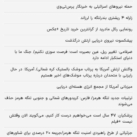
حمله نیروهای اسرائیلی به خبرنگار پرس‌تی‌وی
زلزله ۴ ریشتری بندرلنگه را لرزاند
رونمایی رئال مادرید از گرانترین خرید تاریخ +عکس
پیشکسوت نیروی دریایی ارتش درگذشت
ضرغامی: تغییر ریل، عین بصیرت است؛ فرصت سوزی نکنیم/ جنگ ما با
دنیای استکبار ادامه دارد
واکنش ارتش آمریکا به پرتاب موشک بالستیک کره شمالی/ آمریکا: در حال
رایزنی با متحدان درباره پرتاب موشک‌های اخیر هستیم
میزبانی آمریکا از مجمع انرژی هسته‌ای دریایی
ترتیبات جدید تنگه هرمز/ فارس: کریدورهای شمالی و جنوبی تنگه هرمز حذف
می‌شوند
پزشکیان: ۴۷ سال است می‌خواهیم درست کار کنیم، می‌گویند الان وقتش
نیست +فیلم
جزئیاتی از طرح راهبردی امنیت تنگه هرمز/جریمه ۲۰ درصدی برای شناورهای