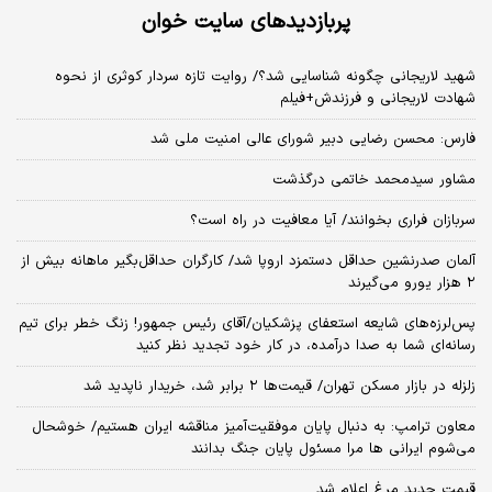
پربازدیدهای سایت خوان
شهید لاریجانی چگونه شناسایی شد؟/ روایت تازه سردار کوثری از نحوه
شهادت لاریجانی و فرزندش+فیلم
فارس: محسن رضایی دبیر شورای عالی امنیت ملی شد
مشاور سیدمحمد خاتمی درگذشت
سربازان فراری بخوانند/ آیا معافیت در راه است؟
آلمان صدرنشین حداقل دستمزد اروپا شد/ کارگران حداقل‌بگیر ماهانه بیش از
۲ هزار یورو می‌گیرند
پس‌لرزه‌های شایعه استعفای پزشکیان/آقای رئیس جمهور! زنگ خطر برای تیم
رسانه‌ای شما به صدا درآمده، در کار خود تجدید نظر کنید
زلزله در بازار مسکن تهران/ قیمت‌ها ۲ برابر شد، خریدار ناپدید شد
معاون ترامپ: به دنبال پایان موفقیت‌آمیز مناقشه ایران هستیم/ خوشحال
می‌شوم ایرانی ها مرا مسئول پایان جنگ بدانند
قیمت جدید مرغ اعلام شد