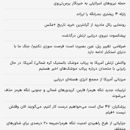
حمله نیروهای اسرائیلی به خبرنگار پرس‌تی‌وی
زلزله ۴ ریشتری بندرلنگه را لرزاند
رونمایی رئال مادرید از گرانترین خرید تاریخ +عکس
پیشکسوت نیروی دریایی ارتش درگذشت
ضرغامی: تغییر ریل، عین بصیرت است؛ فرصت سوزی نکنیم/ جنگ ما با
دنیای استکبار ادامه دارد
واکنش ارتش آمریکا به پرتاب موشک بالستیک کره شمالی/ آمریکا: در حال
رایزنی با متحدان درباره پرتاب موشک‌های اخیر هستیم
میزبانی آمریکا از مجمع انرژی هسته‌ای دریایی
ترتیبات جدید تنگه هرمز/ فارس: کریدورهای شمالی و جنوبی تنگه هرمز حذف
می‌شوند
پزشکیان: ۴۷ سال است می‌خواهیم درست کار کنیم، می‌گویند الان وقتش
نیست +فیلم
جزئیاتی از طرح راهبردی امنیت تنگه هرمز/جریمه ۲۰ درصدی برای شناورهای
متخلف