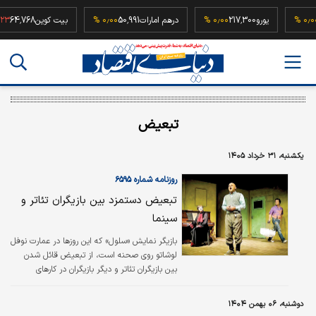
52,
۰٫۰۰ %
یورو
217,300
۰٫۰۰ %
درهم امارات
50,991
۰٫۰۰ %
بیت کوین
4,768
تبعیض
یکشنبه، ۳۱ خرداد ۱۴۰۵
روزنامه شماره ۶۵۹۵
تبعیض دستمزد بین بازیگران تئاتر و
سینما
بازیگر نمایش‌ «سلول» که این روزها در عمارت نوفل
لوشاتو روی صحنه است، از تبعیض قائل شدن
بین بازیگران تئاتر و دیگر بازیگران در کارهای
سینمایی و سریالی انتقاد کرد و گفت: بیشترین
تمرکزم روی کارهای تئاتر است.
دوشنبه، ۰۶ بهمن ۱۴۰۴