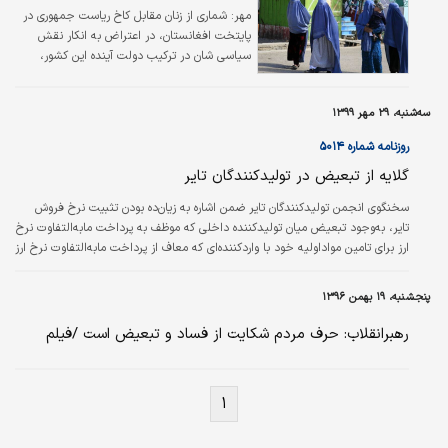
مهر:
شماری از زنان مقابل کاخ ریاست جمهوری در
پایتخت افغانستان، در اعتراض به انکار نقش
سیاسی شان در ترکیب دولت آینده این کشور،
دست به تظاهرات زدند.
سه‌شنبه، ۲۹ مهر ۱۳۹۹
روزنامه شماره ۵۰۱۴
گلایه از تبعیض در تولیدکنندگان تایر
سخنگوی انجمن تولیدکنندگان تایر ضمن اشاره به زیان‌ده بودن تثبیت نرخ فروش
تایر، به‌وجود تبعیض میان تولیدکننده داخلی که موظف به پرداخت مابه‌التفاوت نرخ
ارز برای تامین مواداولیه خود با واردکننده‌ای که معاف از پرداخت مابه‌التفاوت نرخ ارز
و قیمت‌گذاری دستوری است، اشاره و از این موضوع گلایه کرد. مصطفی تنها در
گفت‌وگو با «ایسنا» گفت: «همه عوامل، تحت کنترل تولیدکننده نیست.کارخانه‌های
پنجشنبه، ۱۹ بهمن ۱۳۹۶
تولیدکننده تایر در نهایت بین ۲۰ تا ۳۰ روز مواد اولیه در انبارهای خود ذخیره
دارند.اگر این مواد به طور پیوسته به…
رهبرانقلاب: حرف مردم شکایت از فساد و تبعیض است /فیلم
۱