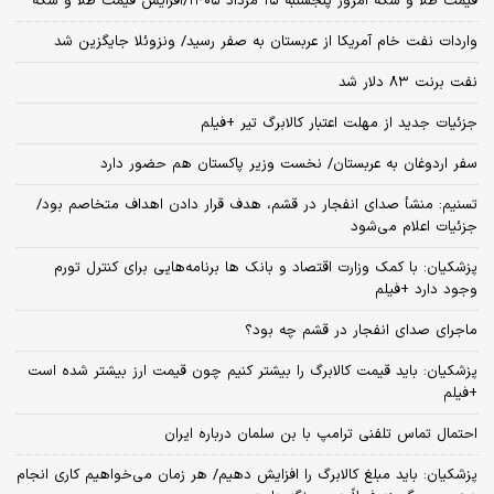
قیمت طلا و سکه امروز پنجشنبه ۱۵ مرداد ۱۴۰۵/افزایش قیمت طلا و سکه
واردات نفت خام آمریکا از عربستان به صفر رسید/ ونزوئلا جایگزین شد
نفت برنت ۸۳ دلار شد
جزئیات جدید از مهلت اعتبار کالابرگ تیر +فیلم
سفر اردوغان به عربستان/ نخست وزیر پاکستان هم حضور دارد
تسنیم: منشأ صدای انفجار در قشم، هدف قرار دادن اهداف متخاصم بود/
جزئیات اعلام می‌شود
پزشکیان: با کمک وزارت اقتصاد و بانک ها برنامه‌هایی برای کنترل تورم
وجود دارد +فیلم
ماجرای صدای انفجار در قشم چه بود؟
پزشکیان: باید قیمت کالابرگ را بیشتر کنیم چون قیمت ارز بیشتر شده است
+فیلم
احتمال تماس تلفنی ترامپ با بن سلمان درباره ایران
پزشکیان: باید مبلغ کالابرگ را افزایش دهیم/ هر زمان می‌خواهیم کاری انجام