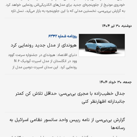
خودروی مونیخ از جلوپنجره‌ای جدید برای مدل‌های الکتریکی‌اش رونمایی خواهد کرد.
به گزارش بی‌بی‌سی، نخستین مدلی که با این جلوپنجره به بازار می‌آید، نسل تازه
شاسی‌بلند برقی GLC است. مرسدس‌بنز این جلوپنجره را بازتعریف یکی از مهم‌ترین
ویژگی‌های بصری این کارخانه خوانده و می‌گوید آن را با کمک فناوری‌های جدید و
دوشنبه، ۳۰ تیر ۱۴۰۴
فرمی تازه به‌روز کرده است.
روزنامه شماره ۶۳۴۲
هیوندای از مدل جدید رونمایی کرد
دنیای اقتصاد: هیوندای در جشنواره سرعت گوود
وود در انگلستان از مدل اسپرت آیونیک ۶ N
رونمایی کرد. این سدان اسپرت دومین مدل از
زیرمجموعه خودروهای تقویت‌‌‌شده الکتریکی
هیوندای است و از پاییز امسال به بازار می‌‌‌آید. به
جمعه، ۳۰ خرداد ۱۴۰۴
گزارش بی‌بی سی، آیونیک ۶ N دو موتور الکتریکی
دارد که در مجموع ۶۵۰ اسب بخار نیرو تولید
جدال خطیب‌زاده با مجری بی‌بی‌سی: حداقل تلاش کن کمتر
می‌‌‌کنند. شتاب صفر تا ۱۰۰ کیلومتر در ساعت
جانبدارانه اظهارنظر کنی
خودرو تنها ۳.۲ ثانیه و حداکثر سرعتش ۲۵۷
کیلومتر در ساعت است. قدرت و شتاب خودرو از
بعضی مدل‌‌‌های الکتریکی پورشه که قیمتی دو
گزارش بی‌بی‌سی از نامه رییس واحد سانسور نظامی اسرائیل به
برابر هیوندای دارند، بیشتر است.
رسانه‌ها