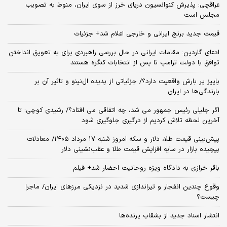
عراقچی: پذیرش کنوانسیون دریای خرز از سوی ایران، منوط به تصویب
مجلس است
قیمت جدید برنج ایرانی و خارجی اعلام شد+ جزئیات
ادعای گاردین: مقامات ایرانی در حال بررسی راهبردی برای به تعویق انداختن
توافق با دولت ترامپ تا پس از انتخابات کنگره هستند
پاییز پر بارش واقعیت دارد؟/ جزئیاتی از پدیده ال‌نینو و تاثیر آن بر
بارندگی‌ها در ایران
اگر جلیلی رئیس جمهور می شد، چه اتفاقی می افتاد؟/ رشیدی کوچی: تا
آخرین لحظه تلاش کردیم از درگیری جلوگیری شود
پیش‌بینی قیمت طلا، دلار و سکه امروز شنبه ۱۷ مرداد ۱۴۰۵/ معادلات
پیچیده بازار در سایه افزایش قیمت طلا و عقب‌نشینی دلار
باقر خرازی به دادگاه ویژه روحانیت احضار شد+ فیلم
وقوع چندین انفجار و تیراندازی شدید در نزدیکی مرز‌های ایران/ ماجرا
چیست؟
انتشار اسناد جدید از بشقاب پرنده‌ها