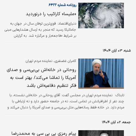
ارزیابی دقیق ابعاد فاجعه را دشوار کرده است. یکی از…
روزنامه شماره ۶۴۲۲
«ملیسا» کارائیب را درنوردید
دنیای‌اقتصاد: قوی‌ترین توفان سال در جهان به
جامائیکا رسید که منجر به ارسال هشدارهایی مبنی
بر شرایط «فاجعه‌بار و مرگبار» شد. به گزارش
خبرنگاران بی‌بی‌سی حاضر در صحنه، بسیاری از
جامائیکایی‌ها از مناطق خطر تخلیه شدند؛ اما
شنبه، ۰۳ آبان ۱۴۰۴
سرعت پایین نزدیک شدن توفان «ملیسا» باعث
شده تا چند روز اخیر با اضطراب شدیدی سپری
کامران غضنفری، نماینده مردم تهران:
شود. برخی از کارشناسان هواشناسی می‌گویند این
روحانی در خانه‌اش بی‌بی‌سی و صدای
توفان ممکن است هنگام رسیدن به جزیره همچنان
آمریکا را تماشا می‌کند/ بهتر است به
در «درجه پنج» باقی بماند.
فکر تنظیم دفاعیه‌اش باشد
تابناک:
​ نماینده مردم تهران در مجلس گفت: آقای روحانی در خانه‌اش نشسته، با
چند نفر از اطرافیانش در تماس است، نه در جامعه حضور دارد و نه ارتباطی با
مردم دارد. در خانه فقط رسانه‌هایی مثل بی‌بی‌سی و صدای آمریکا را دنبال می‌کند و
از واقعیت جامعه ایران کاملا بی‌خبر است.
جمعه، ۰۲ آبان ۱۴۰۴
پیام رمزی بی بی سی به محمدرضا