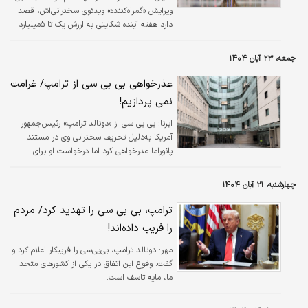
ویرایش «گمراه‌کننده» ویدئوی سخنرانی‌اش، قصد
دارد هفته آینده شکایتی به ارزش یک تا ۵‌میلیارد
دلار علیه شبکه بی‌بی‌سی تنظیم کند. این اقدام
پس از آن صورت می‌گیرد که بی‌بی‌سی پذیرفت
جمعه، ۲۳ آبان ۱۴۰۴
ویدئوی سخنرانی ترامپ در ۶ژانویه۲۰۲۱ را به
اشتباه ویرایش کرده است. این جنجال به ویرایش
عذرخواهی بی بی سی از ترامپ/ غرامت
سخنرانی ترامپ در روز حمله حامیانش به کنگره
نمی پردازیم!
آمریکا بازمی‌گردد.
ایرنا:
بی بی سی از «دونالد ترامپ» رئیس‌جمهور
آمریکا به‌دلیل تحریف سخنرانی وی در مستند
پانوراما عذرخواهی کرد اما درخواست او برای
پرداخت غرامت را نپذیرفت.
چهارشنبه، ۲۱ آبان ۱۴۰۴
ترامپ، بی بی سی را تهدید کرد/ مردم
را فریب داده‌اند!
مهر:
دونالد ترامپ، بی‌بی‌سی را فریبکار اعلام کرد و
گفت: وقوع این اتفاق در یکی از کشورهای متحد
ما، مایه تاسف است.