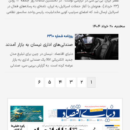
عصر ایران:
بی بی سی در گزارشی نوشت : در نخستین ساعات روز جمعه ۱۳ ژوئن
(۲۳ خرداد)، هم‌زمان با آغاز حملات اسرائیل به ایران، نامه‌ای به رسانه‌های فعال در
اسرائیل ارسال شد که امضای سرتیپ کوبی ماندلبلیت، رئیس واحد سانسور نظامی
اسرائیل، پای آن بود.
سه‌شنبه، ۲۰ خرداد ۱۴۰۴
روزنامه شماره ۶۳۱۰
صندلی‌های اداری نیسان به بازار آمدند
دنیای اقتصاد: نیسان در چین برای تبلیغ مدل
جدید الکتریکی‌‌‌ N۷ یک صندلی اداری به بازار
عرضه کرده است. به گزارش بی‌بی سی، صندلی
اداری نیسان ۴۹ حسگر دارد که فشار بالش‌‌‌ها را
متناسب با وضعیت بدن تنظیم می‌کنند. صندلی
۶
۵
۴
۳
۲
۱
به گرم‌‌‌کن و ماساژور هم مجهز است و شدت و نوع
ماساژ با تلفن همراه کنترل می‌شود. وزن این
صندلی ۴۹کیلوگرم است و با هر بار شارژ تا ۵ساعت
کار می‌کند.