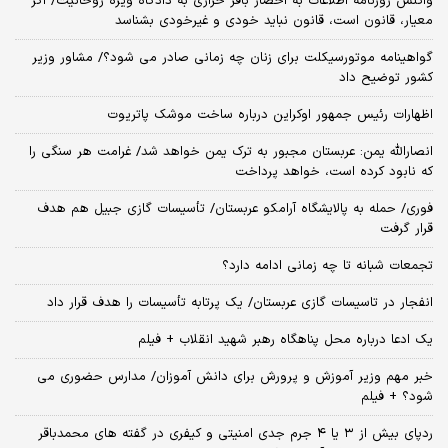
واکنش روزنامه اطلاعات به احضار باقر خرازی به دادگاه ویژه روحانیت/ اگر
معیار، قانون است، قانون نباید خودی و غیرخودی بشناسد
گواهینامه موتورسیکلت برای زنان چه زمانی صادر می شود؟/ مشاور وزیر
کشور توضیح داد
اظهارات رئیس جمهور اوکراین درباره ساخت موشک پاتریوت
انصارالله یمن: عربستان مجبور به ترک یمن خواهد شد/ غرامت هر سنگی را
که نابود کرده است، خواهد پرداخت
فوری/ حمله به پالایشگاه آرامکو عربستان/ تأسیسات گازی جبیل هم هدف
قرار گرفت
تجمعات شبانه تا چه زمانی ادامه دارد؟
انفجار در تاسیسات گازی عربستان/ یک پرتابه تأسیسات را هدف قرار داد
یک ادعا درباره محل پناهگاه‌ رهبر شهید انقلاب + فیلم
خبر مهم وزیر آموزش و پرورش برای دانش آموزان/ مدارس حضوری می
شود؟ + فیلم
ردپای بیش از ۳ یا ۴ جرم جدی امنیتی و کیفری در گفته های محمدباقر