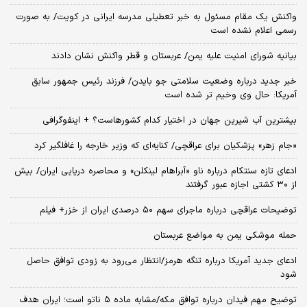
واکنش یک مقام مسئول به خبر تعطیلی مدرسه ایرانی در کویت/ به صورت
رسمی اعلام نشده است
بیانیه شورای امنیت علیه یمن/ عربستان و قطر واکنش نشان دادند
خبر جدید درباره وضعیت سلامتی جو بایدن/ فرزند رئیس جمهور سابق
آمریکا: حال وی وخیم تر شده است
بیشترین آب شیرین جهان در اختیار کدام کشورهاست؟ + اینفوگرافی
«جام زهر» پزشکیان برای عراقچی/ کنایه‌ای که وزیر خارجه را غافلگیر کرد
ادعای تازه سنتکام درباره ناو «آبراهام لینکلن» و محاصره دریایی ایران/ بیش
از ۳۰ کشتی اجازه عبور گرفتند
توضیحات عراقچی درباره ماجرای سهم ۵۰ درصدی ایران از خزر+ فیلم
حمله موشکی یمن به مواضع عربستان
ادعای جدید آمریکا درباره تنگه هرمز/انتظار می‌رود به زودی توافق حاصل
شود
توضیح مهم فیدان درباره توافق مکه/مشابه ماده ۵ ناتو است؛ ایران هدف