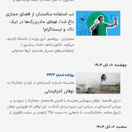
تویوتا می‌گوید با وجود ابعاد کوچک توانایی‌اش در
عبور از مسیرهای دشوار به اندازه مدل‌های بزرگ‌تر
تب استفاده سالمندان از فضای مجازی
لندکروزر است. به گزارش بی‌بی‌سی، ظاهر لندکروزر
داغ شد/ غوغای مادربزرگ‌ها در تیک
FJ تا حدی شبیه به سری ۲۵۰ این مدل است که
تاک و اینستاگرام!
دو سال و نیم پیش به بازار عرضه شد. طراحان
تویوتا همزمان از لندکروزرهای کلاسیک دهه پنجاه
عصرایران :
پروفسور الری روزیه از دانشگاه کاردیف
هم در طراحی خودرو الهام گرفته‌اند.
می‌گوید: «اکنون شاهد تعداد بیشتری از
اینفلوئنسرهای مسن‌تر هستیم. آن‌ها محتوایی
تولید می‌کنند که دنبال‌کنندگان واقعاً دوست
دارند.»
چهارشنبه، ۰۷ آبان ۱۴۰۴
روزنامه شماره ۶۴۲۳
«ملیسا» خسارت گسترده‌ای در کوبا و جامائیکا به
جا گذاشت؛
توفان آخرالزمانی
دنیای اقتصاد: توفان سهمگین «ملیسا» با قدرتی فاجعه‌بار جامائیکا را درنوردید و
ویرانی گسترده‌ای در سراسر این جزیره برجای گذاشت. این توفان که قوی‌ترین توفان
تاریخ معاصر جامائیکاست، با بادهایی به سرعت ۲۹۸ کیلومتر بر ساعت (قوی‌تر از
توفان کاترینا) به خشکی رسید و باعث شد نخست‌وزیر، اندرو هولنس، وضعیت
«منطقه را فاجعه‌زده» اعلام کند. به گزارش بی‌بی سی، در پی این توفان، حدود
سه‌شنبه، ۰۶ آبان ۱۴۰۴
سه‌چهارم جزیره در خاموشی فرو رفته و سیستم‌های ارتباطی فلج شده‌اند که این امر