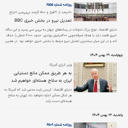
فزاینده‌ای از نمایندگان حزب کارگر از استارمر
روزنامه شماره ۶۵۵۵
می‌خواهند پیش از شکل‌گیری یک رقابت
۱۰درصد از ۲۱هزار و ۵۰۰ کارمند بی‌بی‌سی اخراج
درون‌حزبی پرالتهاب، قدرت را به شکل
می‌شوند
تعدیل نیرو در بخش خبری BBC
مسالمت‌آمیز به شهردار پیشین منچستر بزرگ
واگذار کند. تیم برنهام و «وز استریتینگ» (دیگر
دنیای اقتصاد:
موج بزرگ تحولات در رسانه‌های جهان به بی‌بی سی رسید و این بنگاه
نامزد احتمالی رهبری حزب) در…
خبری قصد دارد با هدف صرفه‌جویی ۶۰۰‌میلیون پوندی، حدود ۲۰۰۰ شغل را حذف
کند و در این میان بیشترین تعدیل نیرو مرتبط با بخش خبری خواهد بود. در همین
رابطه به کارکنان اطلاع داده شد که از ۲۱ هزار و ۵۰۰ کارمند حدود ۱۰درصد تعدیل
خواهند شد.
چهارشنبه، ۲۹ بهمن ۱۴۰۴
وزیر انرژی آمریکا:
به هر طریق ممکن مانع دستیابی
ایران به سلاح هسته‌ای خواهیم شد
دنیای اقتصاد: کریس رایت مدعی شد که آمریکا به
هر شکل ممکن اجازه نخواهد داد تهران به سلاح
هسته‌ای دست یابد.
یکشنبه، ۲۶ بهمن ۱۴۰۴
روزنامه شماره ۶۵۰۹