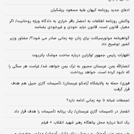
ادعای جدید روزنامه کیهان علیه مسعود پزشکیان
واکنش روزنامه اطلاعات به احضار باقر خرازی به دادگاه ویژه روحانیت/ اگر
معیار، قانون است، قانون نباید خودی و غیرخودی بشناسد
گواهینامه موتورسیکلت برای زنان چه زمانی صادر می شود؟/ مشاور وزیر
کشور توضیح داد
اظهارات رئیس جمهور اوکراین درباره ساخت موشک پاتریوت
انصارالله یمن: عربستان مجبور به ترک یمن خواهد شد/ غرامت هر سنگی را
که نابود کرده است، خواهد پرداخت
فوری/ حمله به پالایشگاه آرامکو عربستان/ تأسیسات گازی جبیل هم هدف
قرار گرفت
تجمعات شبانه تا چه زمانی ادامه دارد؟
انفجار در تاسیسات گازی عربستان/ یک پرتابه تأسیسات را هدف قرار داد
یک ادعا درباره محل پناهگاه‌ رهبر شهید انقلاب + فیلم
خبر مهم وزیر آموزش و پرورش برای دانش آموزان/ مدارس حضوری می