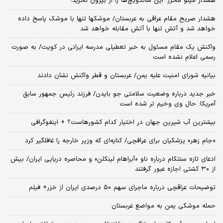
هشدار مینو محرز؛ این ساندویچ‌ها را از بیرون نخرید!
هشدار صریح مقام عراقی به عربستان/ موشکها تنها با موشک پاسخ داده
خواهد شد و آتش تنها با آتش مقابله خواهد شد
واکنش یک مقام مسئول به خبر تعطیلی مدرسه ایرانی در کویت/ به صورت
رسمی اعلام نشده است
بیانیه شورای امنیت علیه یمن/ عربستان و قطر واکنش نشان دادند
خبر جدید درباره وضعیت سلامتی جو بایدن/ فرزند رئیس جمهور سابق
آمریکا: حال وی وخیم تر شده است
بیشترین آب شیرین جهان در اختیار کدام کشورهاست؟ + اینفوگرافی
«جام زهر» پزشکیان برای عراقچی/ کنایه‌ای که وزیر خارجه را غافلگیر کرد
ادعای تازه سنتکام درباره ناو «آبراهام لینکلن» و محاصره دریایی ایران/ بیش
از ۳۰ کشتی اجازه عبور گرفتند
توضیحات عراقچی درباره ماجرای سهم ۵۰ درصدی ایران از خزر+ فیلم
حمله موشکی یمن به مواضع عربستان