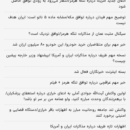
ادعای جدید آمریکا درباره تنگه هرمز/انتظار می‌رود به زودی توافق حاصل
شود
توضیح مهم فیدان درباره توافق مکه/مشابه ماده ۵ ناتو است؛ ایران هدف
نیست
سیگنال‌ مثبت عمان از مذاکرات تنگه هرمز/توافق نزدیک است؟
خبر مهم برای متقاضیان خرید خودرو/ این خودرو ۸۰ میلیون ارزان شد
نسخه‌ مهم ظریف درباره مذاکرات ایران و آمریکا /پیشنهاد وزیر خارجه پیشین
چیست؟
بسته اینترنت خبرنگاران فعال شد
خبر مهم عراقچی درباره توافق تنگه هرمز + فیلم
اولین واکنش آیت‌الله جوادی آملی به ادعای خرازی درباره استعفای پزشکیان/
با برهم‌زنندگان وحدت مبارزه کنید، ولو عمامه من بر سر او باشد!
واکنش تند جامعه روحانیت مبارز به اظهارات باقر خرازی/دستگاه قضایی و
امنیتی برخورد کنند
اظهارات تازه ظریف درباره مذاکرات ایران و آمریکا