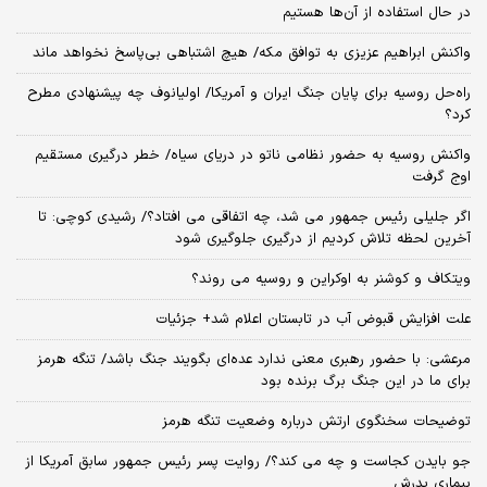
در حال استفاده از آن‌ها هستیم
واکنش ابراهیم عزیزی به توافق مکه/ هیچ اشتباهی بی‌پاسخ نخواهد ماند
راه‌حل روسیه برای پایان جنگ ایران و آمریکا/ اولیانوف چه پیشنهادی مطرح
کرد؟
واکنش روسیه به حضور نظامی ناتو در دریای سیاه/ خطر درگیری مستقیم
اوج گرفت
اگر جلیلی رئیس جمهور می شد، چه اتفاقی می افتاد؟/ رشیدی کوچی: تا
آخرین لحظه تلاش کردیم از درگیری جلوگیری شود
ویتکاف و کوشنر به اوکراین و روسیه می روند؟
علت افزایش قبوض آب در تابستان اعلام شد+ جزئیات
مرعشی: با حضور رهبری معنی ندارد عده‌ای بگویند جنگ باشد/ تنگه هرمز
برای ما در این جنگ برگ برنده بود
توضیحات سخنگوی ارتش درباره وضعیت تنگه هرمز
جو بایدن کجاست و چه می کند؟/ روایت پسر رئیس جمهور سابق آمریکا از
بیماری پدرش