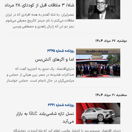
شاه/ ۳ ملاقات قبل از کودتای ۲۸ مرداد
عصرایران:
به شاه گفتم به همه افرادی که در ایران
ملاقات می‌کنم با نام جیمز لاکریج معرفی می‌شوم
بجز دو تن که ژنرال زاهدی و مصطفی ویسی
هستند و از هویت واقعی من خبر دارند.
دوشنبه، ۲۷ مرداد ۱۴۰۴
روزنامه شماره ۶۳۶۵
اما و اگرهای آتش‌بس
دنیای‌اقتصاد: یک منبع به الجزیره گفت که
«مذاکرات فشرده» در مصر بین هیاتی از حماس و
میانجی‌گران در حال انجام است. حماس خواستار
آتش‌بس شده است، اما بنیامین نتانیاهو،
نخست‌وزیر اسرائیل این پیشنهاد را رد کرده است.
سه‌شنبه، ۲۱ مرداد ۱۴۰۴
این در حالی است که بی‌بی‌سی هم اعلام کرد که
حماس به این بنگاه خبرپراکنی گفته که این گروه با
روزنامه شماره ۶۳۶۱
تازه‌ترین طرح آتش‌بس در غزه و آزادی گروگان‌ها که
نسل تازه شاسی‌بلند GLC به بازار
توسط میانجی‌های منطقه‌ای ارائه شده، موافقت
می‌آید
کرده است.
دنیای اقتصاد: مرسدس‌بنز با انتشار عکسی اعلام کرد که ماه آینده در نمایشگاه