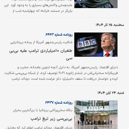
علیدوستی واکنش‌های بسیاری را به وجود آورد. این
بازیگر در مستند «ترانه» که چهارشنبه شب از
شبکه فارسی بی‌بی‌سی پخش شد در مقابل دوربین
پگاه آهنگرانی، بازیگری که چندسالی است از ایران
سه‌شنبه، ۲۵ آذر ۱۴۰۴
مهاجرت کرده، نشست و به آنچه از سال ۱۴۰۱ بر
او گذشت، پرداخت.
روزنامه شماره ۶۴۶۳
شکایت رئیس‌جمهور آمریکا از رسانه بریتانیایی
ثبت شد؛
طغیان ۱۰‌میلیاردی ترامپ علیه بی‌بی
سی
دنیای اقتصاد:
رئیس‌جمهور آمریکا، به دلیل آنچه تدوین عامدانه، مخرب و
فریبکارانه سخنرانی‌اش در ششم ژانویه ۲۰۲۱ توصیف کرده، از شبکه بی‌بی‌سی شکایت
کرده و خواستار دریافت تا سقف ۱۰‌میلیارد دلار غرامت شده است. دونالد ترامپ
مدعی است بی‌بی‌سی در برنامه «پانوراما» که کمی بیش از یک سال پیش پخش شد،
سخنرانی او را پیش از حمله هوادارانش به ساختمان کنگره آمریکا به‌گونه‌ای تدوین
شنبه، ۲۴ آبان ۱۴۰۴
کرده که معنای آن تحریف شده است.ترامپ در شکایتی که به تازگی ثبت شده است،
خواستار ۵‌میلیارد دلار غرامت بابت افترا و ۵‌میلیارد دلار دیگر به دلیل نقض…
روزنامه شماره ۶۴۳۷
بنگاه سخن‌پراکنی بریتانیا با بزرگ‌ترین بحران
سیاسی مواجه است؛
بی‌بی‌سی زیر تیغ ترامپ
دنیای اقتصاد: دونالد ترامپ اعلام کرد که به‌دلیل