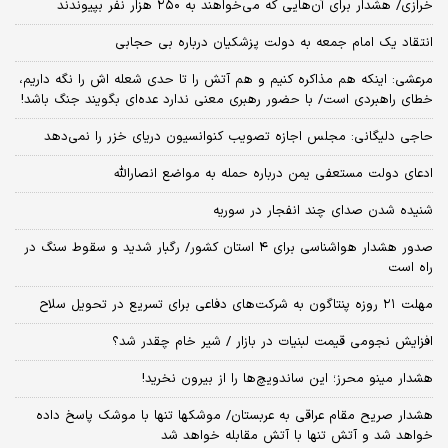
خرازی/ هشدار برای آن‌هایی که می‌خواهند به ۲۵۰ هزار نفر بپیوندند
انتقاد یک امام جمعه به دولت پزشکیان درباره بی حجابی
مرعشی: اینکه هم مذاکره کنیم و هم آتش را تا حدی شعله اش را نگه داریم،
خطای راهبردی است/ با حضور رهبری معنی ندارد عده‌ای بگویند جنگ باشد!
حاجی دلیگانی: مجلس اجازه تصویب کنوانسیون دریای خزر را نمی‌دهد
ادعای دولت مستعفی یمن درباره حمله به مواضع انصارالله
شنیده شدن صدای چند انفجار در سوریه
صدور هشدار هواشناسی برای ۴ استان کشور/ رگبار شدید و سقوط سنگ در
راه است
مهلت ۲۱ روزه پنتاگون به شرکت‌های دفاعی برای تسریع در تحویل سلاح
افزایش نجومی قیمت لبنیات در بازار / شیر خام چقدر شد؟
هشدار مینو محرز؛ این ساندویچ‌ها را از بیرون نخرید!
هشدار صریح مقام عراقی به عربستان/ موشکها تنها با موشک پاسخ داده
خواهد شد و آتش تنها با آتش مقابله خواهد شد