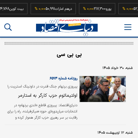
52,500,000
۰٫۰۰ %
یورو
217,300
۰٫۰۰ %
درهم امارات
50,991
۰٫۰۰ %
بیت کوی
بی بی سی
شنبه، ۳۰ خرداد ۱۴۰۵
روزنامه شماره ۶۵۹۴
پیروزی برنهام جنگ قدرت در داونینگ استریت را
شدت بخشیده است
اولتیماتوم حزب کارگر به استارمر
دنیای‌اقتصاد: پیروزی قاطع «اندی برنهام» در
انتخابات میان‌دوره‌ای حوزه «میکرفیلد»، راه را برای
رقابت بر سر رهبری حزب کارگر هموار کرده و
درخواست‌ها برای تعیین جدول زمانی خروج کر
استارمر، نخست‌وزیر بریتانیا، از داونینگ استریت
شنبه، ۱۲ اردیبهشت ۱۴۰۵
را شدت بخشیده است. به گزارش بی‌بی‌سی، شمار