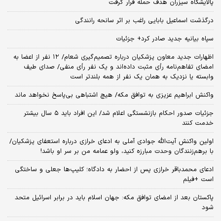
پالایشگاه سیزران هدف حمله قرار گرفت
درگذشت اسماعیل بابایی راغب بر اثر سانحه رانندگی
سپاه بیانیه جدید صادر کرد+ جزئیات
اظهارات جدید معاون پزشکیان درباره تصمیم‌گیری شعام/ ۱۲ نفر از اعضا به
امضای تفاهم‌نامه رأی مثبت داده‌اند و یک نفر رأی منفی/ صدای طیف
وابسته یا نزدیک به همان یک نفر از همه بلندتر است
واکنش ابراهیم عزیزی به توافق مکه/ هیچ اشتباهی بی‌پاسخ نخواهد ماند
جزئیات صدور احکام بازنشستگی اعلام شد/ این افراد باید ۵ سال بیشتر
خدمت کنند
اولین واکنش آیت‌الله جوادی آملی به ادعای خرازی درباره استعفای پزشکیان/
با برهم‌زنندگان وحدت مبارزه کنید، ولو عمامه من بر سر او باشد!
ادعای محمدباقر خرازی پس از احضار به دادگاه؛ کلیپ‌ها جعلی و ساختگی
است +فیلم
پاکستان بعد از امضای توافق مکه: جهان اسلام باید در برابر اسرائیل متحد
شود