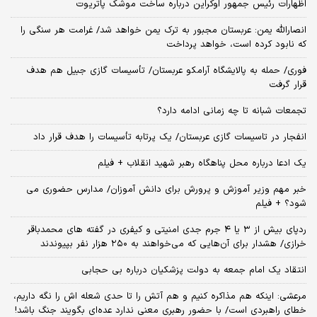
اظهارات رئیس جمهور اوکراین درباره ساخت موشک پاتریوت
انصارالله یمن: عربستان مجبور به ترک یمن خواهد شد/ غرامت هر سنگی را
که نابود کرده است، خواهد پرداخت
فوری/ حمله به پالایشگاه آرامکو عربستان/ تأسیسات گازی جبیل هم هدف
قرار گرفت
تجمعات شبانه تا چه زمانی ادامه دارد؟
انفجار در تاسیسات گازی عربستان/ یک پرتابه تأسیسات را هدف قرار داد
یک ادعا درباره محل پناهگاه‌ رهبر شهید انقلاب + فیلم
خبر مهم وزیر آموزش و پرورش برای دانش آموزان/ مدارس حضوری می
شود؟ + فیلم
ردپای بیش از ۳ یا ۴ جرم جدی امنیتی و کیفری در گفته های محمدباقر
خرازی/ هشدار برای آن‌هایی که می‌خواهند به ۲۵۰ هزار نفر بپیوندند
انتقاد یک امام جمعه به دولت پزشکیان درباره بی حجابی
مرعشی: اینکه هم مذاکره کنیم و هم آتش را تا حدی شعله اش را نگه داریم،
خطای راهبردی است/ با حضور رهبری معنی ندارد عده‌ای بگویند جنگ باشد!