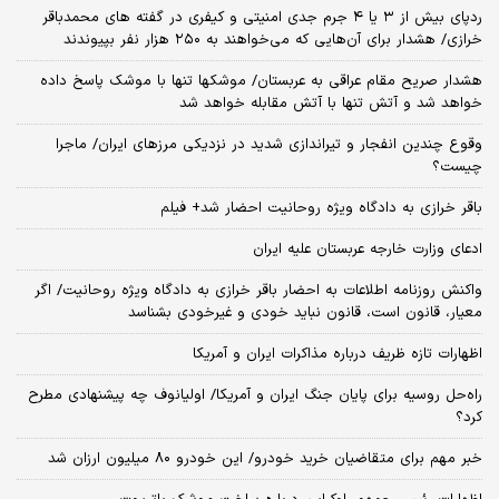
ردپای بیش از ۳ یا ۴ جرم جدی امنیتی و کیفری در گفته های محمدباقر
خرازی/ هشدار برای آن‌هایی که می‌خواهند به ۲۵۰ هزار نفر بپیوندند
هشدار صریح مقام عراقی به عربستان/ موشکها تنها با موشک پاسخ داده
خواهد شد و آتش تنها با آتش مقابله خواهد شد
وقوع چندین انفجار و تیراندازی شدید در نزدیکی مرز‌های ایران/ ماجرا
چیست؟
باقر خرازی به دادگاه ویژه روحانیت احضار شد+ فیلم
ادعای وزارت خارجه عربستان علیه ایران
واکنش روزنامه اطلاعات به احضار باقر خرازی به دادگاه ویژه روحانیت/ اگر
معیار، قانون است، قانون نباید خودی و غیرخودی بشناسد
اظهارات تازه ظریف درباره مذاکرات ایران و آمریکا
راه‌حل روسیه برای پایان جنگ ایران و آمریکا/ اولیانوف چه پیشنهادی مطرح
کرد؟
خبر مهم برای متقاضیان خرید خودرو/ این خودرو ۸۰ میلیون ارزان شد