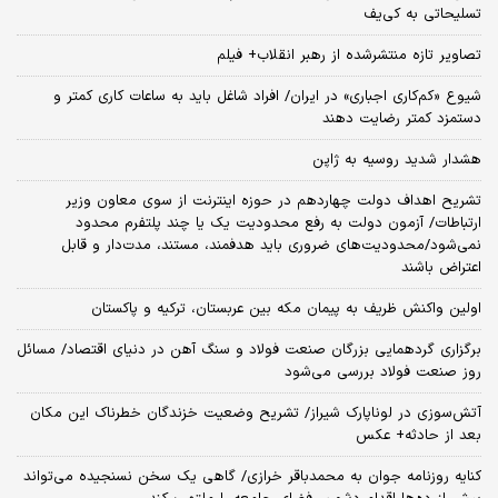
تسلیحاتی به کی‌یف
تصاویر تازه منتشرشده از رهبر انقلاب+ فیلم
شیوع «کم‌کاری اجباری» در ایران/ افراد شاغل باید به ساعات کاری کمتر و
دستمزد کمتر رضایت دهند
هشدار شدید روسیه به ژاپن
تشریح اهداف دولت چهاردهم در حوزه اینترنت از سوی معاون وزیر
ارتباطات/ آزمون دولت به رفع محدودیت یک یا چند پلتفرم محدود
نمی‌‎شود/محدودیت‌های ضروری باید هدفمند، مستند، مدت‌دار و قابل
اعتراض باشند
اولین واکنش ظریف به پیمان مکه بین عربستان، ترکیه و پاکستان
برگزاری گردهمایی بزرگان صنعت فولاد و سنگ آهن در دنیای اقتصاد/ مسائل
روز صنعت فولاد بررسی می‌شود
آتش‌سوزی در لوناپارک شیراز/ تشریح وضعیت خزندگان خطرناک این مکان
بعد از حادثه+ عکس
کنایه روزنامه جوان به محمدباقر خرازی/ گاهی یک سخن نسنجیده می‌تواند