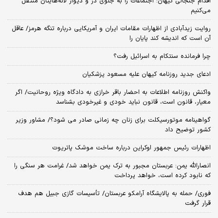
اقدام جنجالی کیهان: اجتماعات را به جلوی در و دیوار لانه‌هایتان منتقل
می‌کنیم
روایت زیدآبادی از اظهارات مقامات ایران و آمریکایی درباره تنگه هرمز/ عاقل
آن است که اندیشه کند پایان را
چرا فرمانده سنتکام به اسرائیل رفت؟
ادعای جدید روزنامه کیهان علیه مسعود پزشکیان
واکنش روزنامه اطلاعات به احضار باقر خرازی به دادگاه ویژه روحانیت/ اگر
معیار، قانون است، قانون نباید خودی و غیرخودی بشناسد
گواهینامه موتورسیکلت برای زنان چه زمانی صادر می شود؟/ مشاور وزیر
کشور توضیح داد
اظهارات رئیس جمهور اوکراین درباره ساخت موشک پاتریوت
انصارالله یمن: عربستان مجبور به ترک یمن خواهد شد/ غرامت هر سنگی را
که نابود کرده است، خواهد پرداخت
فوری/ حمله به پالایشگاه آرامکو عربستان/ تأسیسات گازی جبیل هم هدف
قرار گرفت