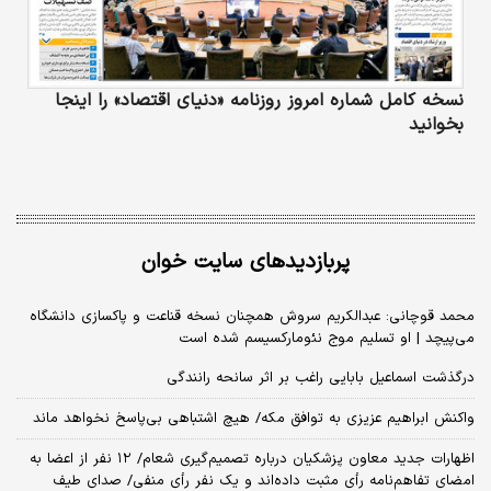
نسخه کامل شماره امروز روزنامه «دنیای‌ اقتصاد» را اینجا
بخوانید
پربازدیدهای سایت خوان
محمد قوچانی: عبدالکریم سروش همچنان نسخه قناعت و پاکسازی دانشگاه
می‌پیچد | او تسلیم موج نئومارکسیسم شده است
درگذشت اسماعیل بابایی راغب بر اثر سانحه رانندگی
واکنش ابراهیم عزیزی به توافق مکه/ هیچ اشتباهی بی‌پاسخ نخواهد ماند
اظهارات جدید معاون پزشکیان درباره تصمیم‌گیری شعام/ ۱۲ نفر از اعضا به
امضای تفاهم‌نامه رأی مثبت داده‌اند و یک نفر رأی منفی/ صدای طیف