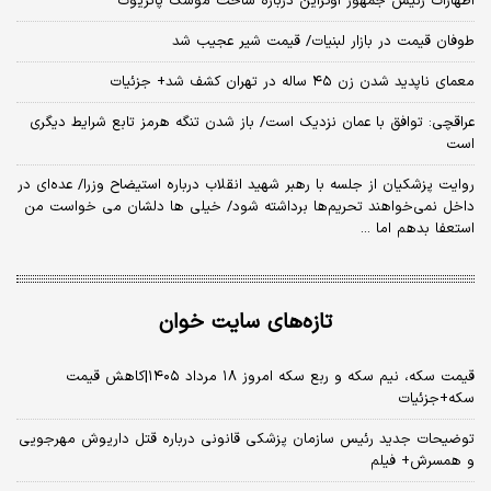
اظهارات رئیس جمهور اوکراین درباره ساخت موشک پاتریوت
طوفان قیمت در بازار لبنیات/ قیمت شیر عجیب شد
معمای ناپدید شدن زن ۴۵ ساله در تهران کشف شد+ جزئیات
عراقچی: توافق با عمان نزدیک است/ باز شدن تنگه هرمز تابع شرایط دیگری
است
روایت پزشکیان از جلسه با رهبر شهید انقلاب درباره استیضاح وزرا/ عده‌ای در
داخل نمی‌خواهند تحریم‌ها برداشته شود/ خیلی ها دلشان می خواست من
استعفا بدهم اما ...
تازه‌های سایت خوان
قیمت سکه، نیم سکه و ربع سکه امروز ۱۸ مرداد ۱۴۰۵|کاهش قیمت
سکه+جزئیات
توضیحات جدید رئیس سازمان پزشکی قانونی درباره قتل داریوش مهرجویی
و همسرش+ فیلم