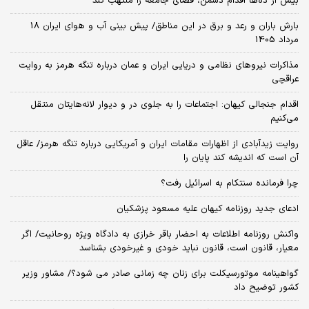
بیش از ده‌ها اقدام دشمن، فضای جامعه را ملتهب کند
بارش باران و رعد و برق در این مناطق/ پیش بینی آب و هوای ایران 18
مرداد 1405
مذاکرات نیروهای نظامی و دریایی ایران و عمان درباره تنگه هرمز به روایت
عراقچی
اقدام جنجالی کیهان: اجتماعات را به جلوی در و دیوار لانه‌هایتان منتقل
می‌کنیم
روایت زیدآبادی از اظهارات مقامات ایران و آمریکایی درباره تنگه هرمز/ عاقل
آن است که اندیشه کند پایان را
چرا فرمانده سنتکام به اسرائیل رفت؟
ادعای جدید روزنامه کیهان علیه مسعود پزشکیان
واکنش روزنامه اطلاعات به احضار باقر خرازی به دادگاه ویژه روحانیت/ اگر
معیار، قانون است، قانون نباید خودی و غیرخودی بشناسد
گواهینامه موتورسیکلت برای زنان چه زمانی صادر می شود؟/ مشاور وزیر
کشور توضیح داد