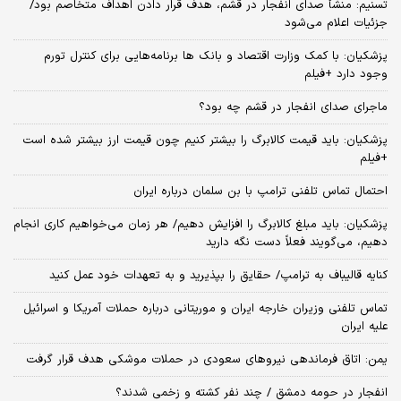
تسنیم: منشأ صدای انفجار در قشم، هدف قرار دادن اهداف متخاصم بود/
جزئیات اعلام می‌شود
پزشکیان: با کمک وزارت اقتصاد و بانک ها برنامه‌هایی برای کنترل تورم
وجود دارد +فیلم
ماجرای صدای انفجار در قشم چه بود؟
پزشکیان: باید قیمت کالابرگ را بیشتر کنیم چون قیمت ارز بیشتر شده است
+فیلم
احتمال تماس تلفنی ترامپ با بن سلمان درباره ایران
پزشکیان: باید مبلغ کالابرگ را افزایش دهیم/ هر زمان می‌خواهیم کاری انجام
دهیم، می‌گویند فعلاً دست نگه دارید
کنایه قالیباف به ترامپ/ حقایق را بپذیرید و به تعهدات خود عمل کنید
تماس تلفنی وزیران خارجه ایران و موریتانی درباره حملات آمریکا و اسرائیل
علیه ایران
یمن: اتاق فرماندهی نیروهای سعودی در حملات موشکی هدف قرار گرفت
انفجار در حومه دمشق / چند نفر کشته و زخمی شدند؟