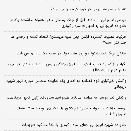
تعطیلی مدرسه ایرانی در کویت/ ماجرا چه بود؟
مرتضی لاریجانی از ماه‌ها قبل از جنگ رمضان تلفن همراه نداشت/ واکنش
خانواده لاریجانی به اظهارات سردار کوثری
جزئیات عملیات گسترده ارتش یمن علیه عربستان/ تعداد کشته و زخمی ها
چند نفر است؟
چالش بزرگ اینفانتینو/ دو زن عضو یوفا در صف مخالفان رئیس فیفا
نگرانی از کمبود تسلیحات/جلسه فوری پنتاگون پس از تماس تلفنی ترامپ با
مقام دوم وزارت دفاع
واکنش خبرگزاری قوه قضائیه به ادعای یک نماینده مجلس درباره ترور شهید
لاریجانی
واکنش تند روسیه به مراسم سالگرد هیروشیما/مدودف: ژاپن تابع آمریکاست
یوسف پزشکیان: دولت چهاردهم کشور را با کسری بودجه ۱۵۰۰ همتی
تحویل گرفت
خانواده شهید لاریجانی ادعای سردار کوثری را تکذیب کرد +جزئیات