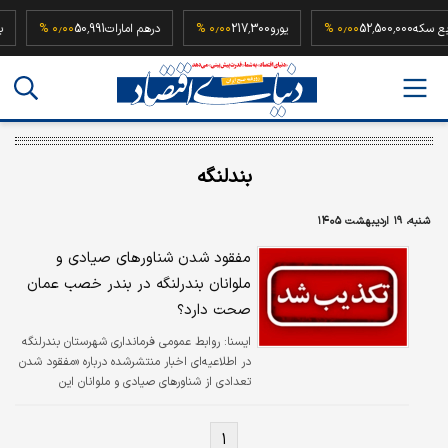
ربع سکه
52,500,000
۰٫۰۰ %
یورو
217,300
۰٫۰۰ %
درهم امارات
50,991
۰٫۰۰ %
بندلنگه
شنبه، ۱۹ اردیبهشت ۱۴۰۵
مفقود شدن شناورهای صیادی و
ملوانان بندرلنگه در بندر خصب عمان
صحت دارد؟
ایسنا:
روابط عمومی فرمانداری شهرستان بندرلنگه
در اطلاعیه‌ای اخبار منتشرشده درباره «مفقود شدن
تعدادی از شناورهای صیادی و ملوانان این
شهرستان در بندر خصب عمان» را تکذیب کرد.
۱