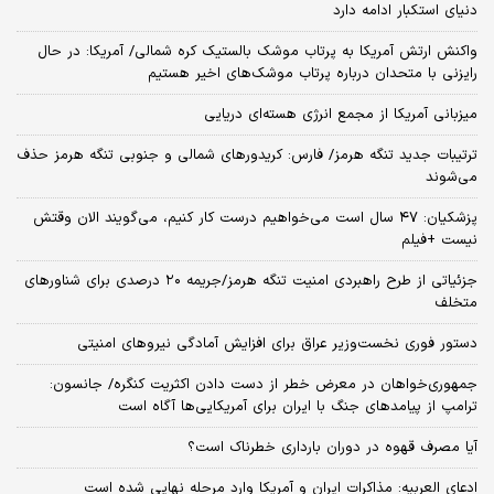
دنیای استکبار ادامه دارد
واکنش ارتش آمریکا به پرتاب موشک بالستیک کره شمالی/ آمریکا: در حال
رایزنی با متحدان درباره پرتاب موشک‌های اخیر هستیم
میزبانی آمریکا از مجمع انرژی هسته‌ای دریایی
ترتیبات جدید تنگه هرمز/ فارس: کریدورهای شمالی و جنوبی تنگه هرمز حذف
می‌شوند
پزشکیان: ۴۷ سال است می‌خواهیم درست کار کنیم، می‌گویند الان وقتش
نیست +فیلم
جزئیاتی از طرح راهبردی امنیت تنگه هرمز/جریمه ۲۰ درصدی برای شناورهای
متخلف
دستور فوری نخست‌وزیر عراق برای افزایش آمادگی نیروهای امنیتی
جمهوری‌خواهان در معرض خطر از دست دادن اکثریت کنگره/ جانسون:
ترامپ از پیامدهای جنگ با ایران برای آمریکایی‌ها آگاه است
آیا مصرف قهوه در دوران بارداری خطرناک است؟
ادعای العربیه: مذاکرات ایران و آمریکا وارد مرحله نهایی شده است