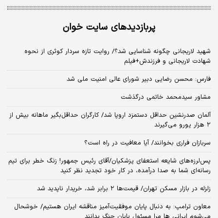
پربازدیدهای سایت خوان
شهید لاریجانی چگونه شناسایی شد؟/ روایت تازه سردار کوثری از نحوه
شهادت لاریجانی و فرزندش+فیلم
فارس: محسن رضایی دبیر شورای عالی امنیت ملی شد
مشاور سیدمحمد خاتمی درگذشت
آلمان صدرنشین حداقل دستمزد اروپا شد/ کارگران حداقل‌بگیر ماهانه بیش از
۲ هزار یورو می‌گیرند
سربازان فراری بخوانند/ آیا معافیت در راه است؟
پس‌لرزه‌های شایعه استعفای پزشکیان/آقای رئیس جمهور! زنگ خطر برای تیم
رسانه‌ای شما به صدا درآمده، در کار خود تجدید نظر کنید
زلزله در بازار مسکن تهران/ قیمت‌ها ۲ برابر شد، خریدار ناپدید شد
معاون ترامپ: به دنبال پایان موفقیت‌آمیز مناقشه ایران هستیم/ خوشحال
می‌شوم ایرانی ها مرا مسئول پایان جنگ بدانند