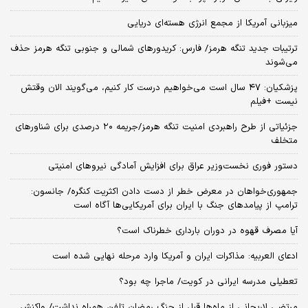
میزبانی آمریکا از مجمع انرژی هسته‌ای دریایی
ترتیبات جدید تنگه هرمز/ فارس: کریدورهای شمالی و جنوبی تنگه هرمز حذف
می‌شوند
پزشکیان: ۴۷ سال است می‌خواهیم درست کار کنیم، می‌گویند الان وقتش
نیست +فیلم
جزئیاتی از طرح راهبردی امنیت تنگه هرمز/جریمه ۲۰ درصدی برای شناورهای
متخلف
دستور فوری نخست‌وزیر عراق برای افزایش آمادگی نیروهای امنیتی
جمهوری‌خواهان در معرض خطر از دست دادن اکثریت کنگره/ جانسون:
ترامپ از پیامدهای جنگ با ایران برای آمریکایی‌ها آگاه است
آیا مصرف قهوه در دوران بارداری خطرناک است؟
ادعای العربیه: مذاکرات ایران و آمریکا وارد مرحله نهایی شده است
تعطیلی مدرسه ایرانی در کویت/ ماجرا چه بود؟
مرتضی لاریجانی از ماه‌ها قبل از جنگ رمضان تلفن همراه نداشت/ واکنش