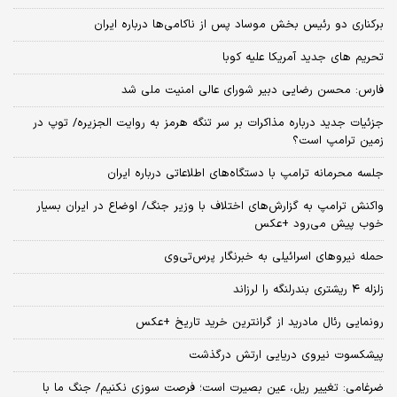
برکناری دو رئیس بخش موساد پس از ناکامی‌ها درباره ایران
تحریم های جدید آمریکا علیه کوبا
فارس: محسن رضایی دبیر شورای عالی امنیت ملی شد
جزئیات جدید درباره مذاکرات بر سر تنگه هرمز به روایت الجزیره/ توپ در
زمین ترامپ است؟
جلسه محرمانه ترامپ با دستگاه‌های اطلاعاتی درباره ایران
واکنش ترامپ به گزارش‌های اختلاف با وزیر جنگ/ اوضاع در ایران بسیار
خوب پیش می‌رود +عکس
حمله نیروهای اسرائیلی به خبرنگار پرس‌تی‌وی
زلزله ۴ ریشتری بندرلنگه را لرزاند
رونمایی رئال مادرید از گرانترین خرید تاریخ +عکس
پیشکسوت نیروی دریایی ارتش درگذشت
ضرغامی: تغییر ریل، عین بصیرت است؛ فرصت سوزی نکنیم/ جنگ ما با