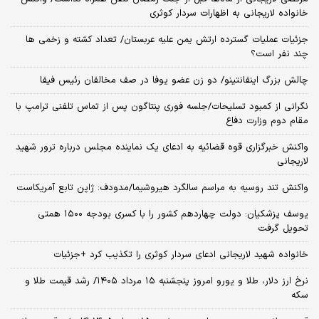
خانواده لاریجانی به اظهارات سردار کوثری
جزئیات عملیات گسترده ارتش یمن علیه عربستان/ تعداد کشته و زخمی ها
چند نفر است؟
چالش بزرگ اینفانتینو/ دو زن عضو یوفا در صف مخالفان رئیس فیفا
نگرانی از کمبود تسلیحات/جلسه فوری پنتاگون پس از تماس تلفنی ترامپ با
مقام دوم وزارت دفاع
واکنش خبرگزاری قوه قضائیه به ادعای یک نماینده مجلس درباره ترور شهید
لاریجانی
واکنش تند روسیه به مراسم سالگرد هیروشیما/مدودف: ژاپن تابع آمریکاست
یوسف پزشکیان: دولت چهاردهم کشور را با کسری بودجه ۱۵۰۰ همتی
تحویل گرفت
خانواده شهید لاریجانی ادعای سردار کوثری را تکذیب کرد +جزئیات
نرخ ارز دلار، طلا و یورو امروز پنجشنبه ۱۵ مرداد ۱۴۰۵/ رشد قیمت طلا و
سکه