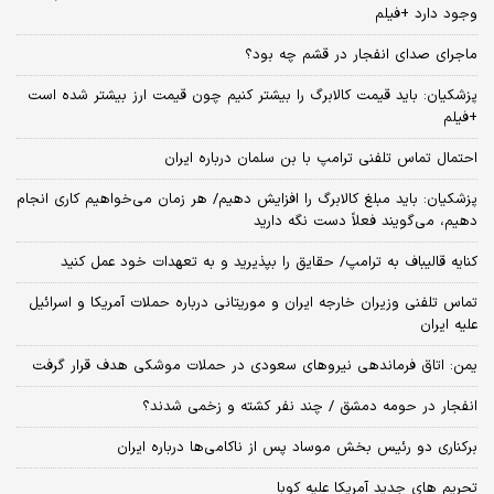
وجود دارد +فیلم
ماجرای صدای انفجار در قشم چه بود؟
پزشکیان: باید قیمت کالابرگ را بیشتر کنیم چون قیمت ارز بیشتر شده است
+فیلم
احتمال تماس تلفنی ترامپ با بن سلمان درباره ایران
پزشکیان: باید مبلغ کالابرگ را افزایش دهیم/ هر زمان می‌خواهیم کاری انجام
دهیم، می‌گویند فعلاً دست نگه دارید
کنایه قالیباف به ترامپ/ حقایق را بپذیرید و به تعهدات خود عمل کنید
تماس تلفنی وزیران خارجه ایران و موریتانی درباره حملات آمریکا و اسرائیل
علیه ایران
یمن: اتاق فرماندهی نیروهای سعودی در حملات موشکی هدف قرار گرفت
انفجار در حومه دمشق / چند نفر کشته و زخمی شدند؟
برکناری دو رئیس بخش موساد پس از ناکامی‌ها درباره ایران
تحریم های جدید آمریکا علیه کوبا