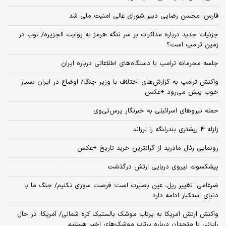
فارس: محسن رضایی دبیر شورای عالی امنیت ملی شد
جزئیات جدید درباره مذاکرات بر سر تنگه هرمز به روایت الجزیره/ توپ در
زمین ترامپ است؟
جلسه محرمانه ترامپ با دستگاه‌های اطلاعاتی درباره ایران
واکنش ترامپ به گزارش‌های اختلاف با وزیر جنگ/ اوضاع در ایران بسیار
خوب پیش می‌رود +عکس
حمله نیروهای اسرائیلی به خبرنگار پرس‌تی‌وی
زلزله ۴ ریشتری بندرلنگه را لرزاند
رونمایی رئال مادرید از گرانترین خرید تاریخ +عکس
پیشکسوت نیروی دریایی ارتش درگذشت
ضرغامی: تغییر ریل، عین بصیرت است؛ فرصت سوزی نکنیم/ جنگ ما با
دنیای استکبار ادامه دارد
واکنش ارتش آمریکا به پرتاب موشک بالستیک کره شمالی/ آمریکا: در حال
رایزنی با متحدان درباره پرتاب موشک‌های اخیر هستیم