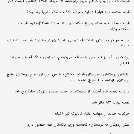
قیمت دلار، یورو و درهم امروز پنجشنبه ۱۵ مرداد ۱۴۰۵ |کاهش قیمت دلار
فیلم منتسب به فراجا درباره حجاب تکذیب شد/ ماجرا چه بود؟
قیمت سکه، نیم سکه و ربع سکه امروز ۱۵ مرداد ۱۴۰۵|صعود قیمت
سکه+جزئیات
چرا مصر در پیوستن به ائتلاف دریایی به رهبری عربستان علیه انصارالله تردید
دارد؟
پزشکیان: اگر ارز ترجیحی را حذف نمی‌کردیم، در زمان جنگ قحطی می‌شد
+فیلم
اعتراض پرستاران بیمارستان فیاض بخش/ رئیس سازمان نظام پرستاری: هیچ
پرستاری بازداشت یا اخراج نشده است
واردات نفت خام آمریکا از عربستان به صفر رسید/ ونزوئلا جایگزین شد
نفت برنت ۸۳ دلار شد
جزئیات جدید از مهلت اعتبار کالابرگ تیر +فیلم
سفر اردوغان به عربستان/ نخست وزیر پاکستان هم حضور دارد