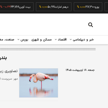
۰٫۰۰
یورو
217,300
۰٫۰۰ %
درهم امارات
50,991
۰٫۰۰ %
بیت کوین
64,768
۲۳ %
خبر و دیپلماسی
اقتصاد
مسکن و شهری
بورس
صنعت، مع
بندر
جمعه، ۱۸ اردیبهشت ۱۴۰۵
تصاویری زیبا
مهر:
سرپرست اداره پارک مل