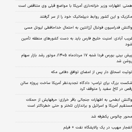
متی: اظهارات وزیر خزانه‌داری آمریکا با مواضع قبلی وی متناقض است
کزیک و این کشور روابط دیپلماتیک خود را از سر گرفتند
اکنش فدراسیون فوتبال آرژانتین به احتمال خداحافظی لیونل مسی
ریب آبادی: امنیت خلیج فارس باید به دست کشورهای منطقه تأمین
ود
پیش بینی بورس فردا شنبه ۱۷ مردادماه ۱۴۰۵/ موتور رشد بازار سهام
وشن شد
وئیت اسحاق دار پس از امضای توافق دفاعی مکه
کست بزرگ برای ترامپ؛ دادگاه تجدیدنظر آمریکا ساخت پروژه سالن
قص در کاخ سفید را متوقف کرد
اکنش ابطحی به اظهارات جنجالی باقر خرازی؛ حرفهایش از حملات
ستقیم آمریکا و اسرائیل و براندازان تلختر و حتی خطرناکتر است
حور چالوس یکطرفه شد
نفجار مهیب در یک پالایشگاه نفت + فیلم