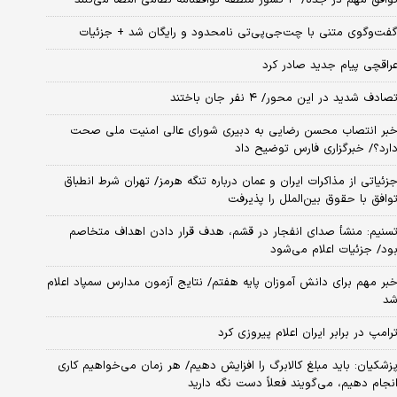
فت‌وگوی متنی با چت‌جی‌پی‌تی نامحدود و رایگان شد + جزئیات
راقچی پیام جدید صادر کرد
صادف شدید در این محور/ ۴ نفر جان باختند
بر انتصاب محسن رضایی به دبیری شورای عالی امنیت ملی صحت
ارد؟/ خبرگزاری فارس توضیح داد
زئیاتی از مذاکرات ایران و عمان درباره تنگه هرمز/ تهران شرط انطباق
وافق با حقوق بین‌الملل را پذیرفت
سنیم: منشأ صدای انفجار در قشم، هدف قرار دادن اهداف متخاصم
ود/ جزئیات اعلام می‌شود
بر مهم برای دانش آموزان پایه هفتم/ نتایج آزمون مدارس سمپاد اعلام
د
رامپ در برابر ایران اعلام پیروزی کرد
زشکیان: باید مبلغ کالابرگ را افزایش دهیم/ هر زمان می‌خواهیم کاری
نجام دهیم، می‌گویند فعلاً دست نگه دارید