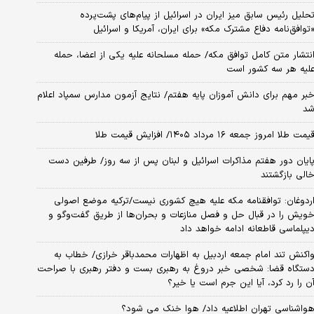
حلیل رئیس سابق میز ایران در اسرائیل از پیام‌های پشت‌پرده
توافق‌نامه دفاع مشترک مکه» برای ایران، آمریکا و اسرائیل
نتشار متن کامل توافق مکه/ حمله مسلحانه علیه یکی از اعضا، حمله
لیه هر سه کشور است
بر مهم برای دانش آموزان پایه هفتم/ نتایج آزمون مدارس سمپاد اعلام
د
یمت طلا امروز جمعه ۱۶ مرداد ۱۴۰۵/ افزایش قیمت طلا
ایان دور هفتم مذاکرات اسرائیل و لبنان پس از سه روز/ طرفین دست
الی بازگشتند
ردوغان: توافقنامه مکه علیه هیچ کشوری نیست/ترکیه موضع اصولی
ویش را در قبال حل و فصل منازعات و بحران‌ها از طریق گفت‌وگو و
یپلماسی قاطعانه ادامه خواهد داد
اکنش تند امام جمعه اردبیل به اظهارات محمدباقر خرازی/ خطاب به
ستگاه قضا: شخصی خبر دروغ به رهبری بست و دفتر رهبری با صراحت
ن را رد کرد، آیا این جرم است یا خیر؟
واشناسی تهران اطلاعیه داد/ هوا خنک می شود؟