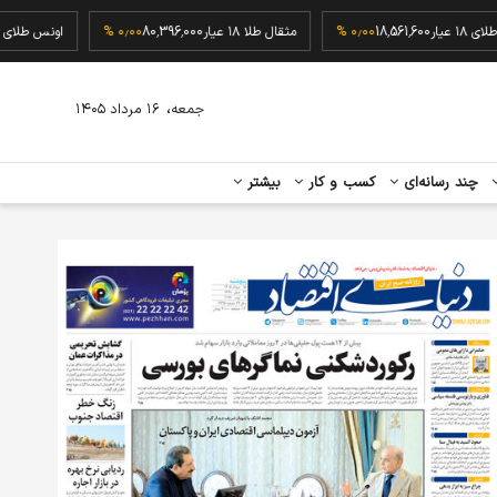
گرم طلای ۱۸ عیار
18,561,600
۰٫۰۰ %
مثقال طلا ۱۸ عیار
80,396,000
۰٫۰۰ %
اونس 
،
جمعه
۱۶ مرداد ۱۴۰۵
چند رسانه‌ای
کسب و کار
بیشتر