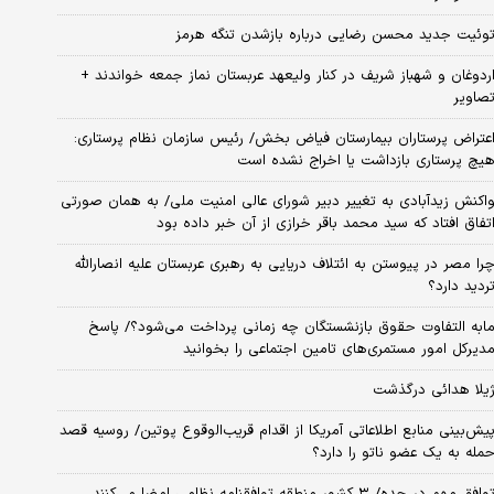
وئیت جدید محسن رضایی درباره بازشدن تنگه هرمز
ردوغان و شهباز شریف در کنار ولیعهد عربستان نماز جمعه خواندند +
صاویر
عتراض پرستاران بیمارستان فیاض بخش/ رئیس سازمان نظام پرستاری:
یچ پرستاری بازداشت یا اخراج نشده است
اکنش زیدآبادی به تغییر دبیر شورای عالی امنیت ملی/ به همان صورتی
تفاق افتاد که سید محمد باقر خرازی از آن خبر داده بود
را مصر در پیوستن به ائتلاف دریایی به رهبری عربستان علیه انصارالله
ردید دارد؟
ابه التفاوت حقوق بازنشستگان چه زمانی پرداخت می‌شود؟/ پاسخ
دیرکل امور مستمری‌های تامین اجتماعی را بخوانید
یلا هدائی درگذشت
یش‌بینی منابع اطلاعاتی آمریکا از اقدام قریب‌الوقوع پوتین/ روسیه قصد
مله به یک عضو ناتو را دارد؟
وافق مهم در جده/ ۳ کشور منطقه توافقنامه نظامی امضا می‌کنند