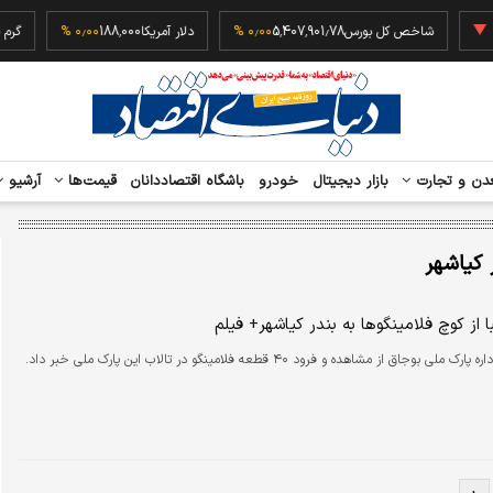
‎−۰٫
شاخص کل بورس
5,407,901.78
۰٫۰۰ %
دلار آمریکا
188,000
۰٫۰۰ %
دن و تجارت
بازار دیجیتال
خودرو
باشگاه اقتصاددانان
قیمت‌ها
آرشیو
 کیاشهر
 از کوچ فلامینگو‌ها به بندر کیاشهر+ فیلم
ی بوجاق از مشاهده و فرود ۴۰ قطعه فلامینگو در تالاب این پارک ملی خبر داد.