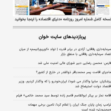
سخه کامل شماره امروز روزنامه «دنیای‌ اقتصاد» را اینجا بخوانید
پربازدیدهای سایت خوان
رمایه‌داری رفاقتی؛ آزادی در برابر قدرت | تولد «کورپوراتیسم» از میان
ضاد سرمایه‌داری رفاقتی با منطق بازار
ارس: محسن رضایی دبیر شورای عالی امنیت ملی شد
اجرای اقامت پسر محمدباقر ذوالقدر در خارج از کشور؟
زشکیان: سایپا واگذار می شود/ ایران‌خودرو را که واگذار کردیم، وزیر
قتصاد دولت استیضاح شد
قامه نماز بر پیکر ابوالقاسم قاسم زاده توسط سید محمد خاتمی+ فیلم
رامپ زمان پایان جنگ ایران را اعلام کرد/ تامین برخی مهمات
محدودتر» شده است