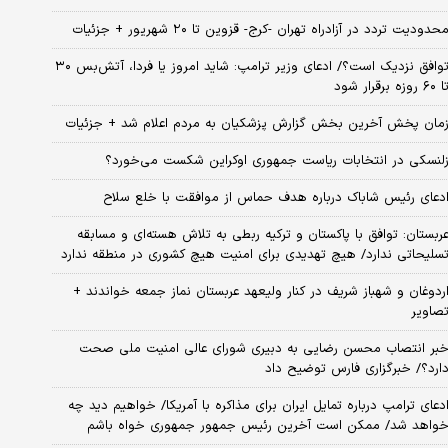
حدودیت تردد در آزادراه تهران -کرج- قزوین تا ۲۰ شهریور + جزئیات
توافق نزدیک است؟/ ادعای وزیر ترامپ: شاید امروز یا فردا، آتش‌بس ۳۰
۶۰ روزه برقرار شود
مان پخش آخرین بخش گزارش پزشکیان به مردم اعلام شد + جزئیات
لنسکی در انتخابات ریاست جمهوری اوکراین شکست می‌خورد؟
دعای رئیس شاباک درباره هدف حماس از موافقت با خلع سلاح
ربستان: توافق با پاکستان و ترکیه ربطی به تلاش هسته‌ای و مسابقه
سلیحاتی ندارد/ هیچ تهدیدی برای امنیت هیچ کشوری در منطقه ندارد
ردوغان و شهباز شریف در کنار ولیعهد عربستان نماز جمعه خواندند +
صاویر
بر انتصاب محسن رضایی به دبیری شورای عالی امنیت ملی صحت
ارد؟/ خبرگزاری فارس توضیح داد
دعای ترامپ درباره تمایل ایران برای مذاکره با آمریکا/ خواهیم دید چه
واهد شد/ ممکن است آخرین رئیس‌ جمهور جمهوری خواه باشم