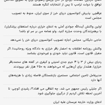
ادعای گاردین: مقامات ایرانی در حال بررسی راهبردی برای به تعویق انداختن
توافق با دولت ترامپ تا پس از انتخابات کنگره هستند
عراقچی: پذیرش کنوانسیون دریای خرز از سوی ایران، منوط به تصویب
مجلس است
اولین واکنش آیت‌الله جوادی آملی به ادعای خرازی درباره استعفای پزشکیان/
با برهم‌زنندگان وحدت مبارزه کنید، ولو عمامه من بر سر او باشد!
حاجی دلیگانی: مجلس اجازه تصویب کنوانسیون دریای خزر را نمی‌دهد
واکنش روزنامه اطلاعات به احضار باقر خرازی به دادگاه ویژه روحانیت/ اگر
معیار، قانون است، قانون نباید خودی و غیرخودی بشناسد
ردپای بیش از ۳ یا ۴ جرم جدی امنیتی و کیفری در گفته های محمدباقر
خرازی/ هشدار برای آن‌هایی که می‌خواهند به ۲۵۰ هزار نفر بپیوندند
مدیرعامل تامین اجتماعی: مستمری بازنشستگان فاصله زیادی با هزینه‌های
آنها دارد
اگر جلیلی رئیس جمهور می شد، چه اتفاقی می افتاد؟/ رشیدی کوچی: تا
آخرین لحظه تلاش کردیم از درگیری جلوگیری شود
ادعای وزارت خارجه عربستان علیه ایران