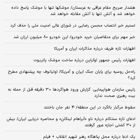
هشدار صریح مقام عراقی به عربستان/ موشکها تنها با موشک پاسخ داده
خواهد شد و آتش تنها با آتش مقابله خواهد شد
تسنیم خبر انتصاب محسن رضایی در شورای عالی امنیت ملی را حذف کرد
خبر مهم برای متقاضیان خرید خودرو/ این خودرو ۸۰ میلیون ارزان شد
اظهارات تازه ظریف درباره مذاکرات ایران و آمریکا
اظهارات رئیس جمهور اوکراین درباره ساخت موشک پاتریوت
راه‌حل روسیه برای پایان جنگ ایران و آمریکا/ اولیانوف چه پیشنهادی مطرح
کرد؟
زئیس سازمان هواپیمایی: گزارش ورود هواگردها ٣٠ دقیقه قبل از حمله به
بیت رهبری صحت ندارد
سقوط مرگبار بالگرد در این منطقه/ ۴ نفر جان باختند
ادعای تازه سنتکام درباره ناو «آبراهام لینکلن» و محاصره دریایی ایران/ بیش
از ۳۰ کشتی اجازه عبور گرفتند
یک ادعا درباره محل پناهگاه‌ رهبر شهید انقلاب + فیلم