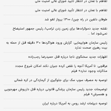
تفاهم با عمان در انتظار تأیید شورای عالی امنیت ملی
تفاهم با عمان در انتظار تأیید شورای عالی امنیت ملی
طوفان دلفین در راه چین/ ۱۳۰۰ پرواز لغو شد
نقشه جدید دموکرات‌ها برای زمین زدن ترامپ/ رئیس جمهور استیضاح
نمی‌شود اما ...
زئیس سازمان هواپیمایی: گزارش ورود هواگردها ٣٠ دقیقه قبل از حمله به
بیت رهبری صحت ندارد
اظهارات جدید سخنگوی ناجا درباره قتل حمیدرضا رجب‌زاده
عراقچی: تا آمریکا آنچه را نقض کرده جبران نکند امکان شروع مجدد
مذاکرات وجود ندارد+ فیلم
توصیه به مصرف سوپ سگ برای جلوگیری از گرمازدگی در کره شمالی
توضیحات جدید رئیس سازمان پزشکی قانونی درباره قتل داریوش مهرجویی
و همسرش+ فیلم
توصیه دیپلمات ارشد روس به آمریکا درباره ایران