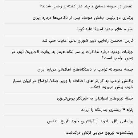
انفجار در حومه دمشق / چند نفر کشته و زخمی شدند؟
برکناری دو رئیس بخش موساد پس از ناکامی‌ها درباره ایران
تحریم های جدید آمریکا علیه کوبا
فارس: محسن رضایی دبیر شورای عالی امنیت ملی شد
جزئیات جدید درباره مذاکرات بر سر تنگه هرمز به روایت الجزیره/ توپ در
زمین ترامپ است؟
جلسه محرمانه ترامپ با دستگاه‌های اطلاعاتی درباره ایران
واکنش ترامپ به گزارش‌های اختلاف با وزیر جنگ/ اوضاع در ایران بسیار
خوب پیش می‌رود +عکس
حمله نیروهای اسرائیلی به خبرنگار پرس‌تی‌وی
زلزله ۴ ریشتری بندرلنگه را لرزاند
رونمایی رئال مادرید از گرانترین خرید تاریخ +عکس
پیشکسوت نیروی دریایی ارتش درگذشت