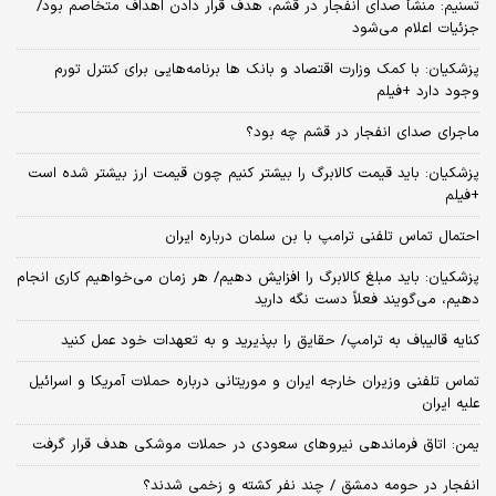
تسنیم: منشأ صدای انفجار در قشم، هدف قرار دادن اهداف متخاصم بود/
جزئیات اعلام می‌شود
پزشکیان: با کمک وزارت اقتصاد و بانک ها برنامه‌هایی برای کنترل تورم
وجود دارد +فیلم
ماجرای صدای انفجار در قشم چه بود؟
پزشکیان: باید قیمت کالابرگ را بیشتر کنیم چون قیمت ارز بیشتر شده است
+فیلم
احتمال تماس تلفنی ترامپ با بن سلمان درباره ایران
پزشکیان: باید مبلغ کالابرگ را افزایش دهیم/ هر زمان می‌خواهیم کاری انجام
دهیم، می‌گویند فعلاً دست نگه دارید
کنایه قالیباف به ترامپ/ حقایق را بپذیرید و به تعهدات خود عمل کنید
تماس تلفنی وزیران خارجه ایران و موریتانی درباره حملات آمریکا و اسرائیل
علیه ایران
یمن: اتاق فرماندهی نیروهای سعودی در حملات موشکی هدف قرار گرفت
انفجار در حومه دمشق / چند نفر کشته و زخمی شدند؟