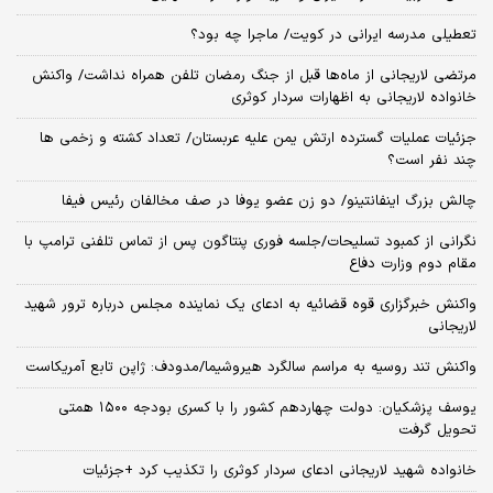
تعطیلی مدرسه ایرانی در کویت/ ماجرا چه بود؟
مرتضی لاریجانی از ماه‌ها قبل از جنگ رمضان تلفن همراه نداشت/ واکنش
خانواده لاریجانی به اظهارات سردار کوثری
جزئیات عملیات گسترده ارتش یمن علیه عربستان/ تعداد کشته و زخمی ها
چند نفر است؟
چالش بزرگ اینفانتینو/ دو زن عضو یوفا در صف مخالفان رئیس فیفا
نگرانی از کمبود تسلیحات/جلسه فوری پنتاگون پس از تماس تلفنی ترامپ با
مقام دوم وزارت دفاع
واکنش خبرگزاری قوه قضائیه به ادعای یک نماینده مجلس درباره ترور شهید
لاریجانی
واکنش تند روسیه به مراسم سالگرد هیروشیما/مدودف: ژاپن تابع آمریکاست
یوسف پزشکیان: دولت چهاردهم کشور را با کسری بودجه ۱۵۰۰ همتی
تحویل گرفت
خانواده شهید لاریجانی ادعای سردار کوثری را تکذیب کرد +جزئیات