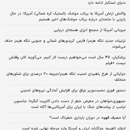
دنیای استکبار ادامه دارد
واکنش ارتش آمریکا به پرتاب موشک بالستیک کره شمالی/ آمریکا: در حال
رایزنی با متحدان درباره پرتاب موشک‌های اخیر هستیم
میزبانی آمریکا از مجمع انرژی هسته‌ای دریایی
ترتیبات جدید تنگه هرمز/ فارس: کریدورهای شمالی و جنوبی تنگه هرمز حذف
می‌شوند
پزشکیان: ۴۷ سال است می‌خواهیم درست کار کنیم، می‌گویند الان وقتش
نیست +فیلم
جزئیاتی از طرح راهبردی امنیت تنگه هرمز/جریمه ۲۰ درصدی برای شناورهای
متخلف
دستور فوری نخست‌وزیر عراق برای افزایش آمادگی نیروهای امنیتی
جمهوری‌خواهان در معرض خطر از دست دادن اکثریت کنگره/ جانسون:
ترامپ از پیامدهای جنگ با ایران برای آمریکایی‌ها آگاه است
آیا مصرف قهوه در دوران بارداری خطرناک است؟
ادعای العربیه: مذاکرات ایران و آمریکا وارد مرحله نهایی شده است