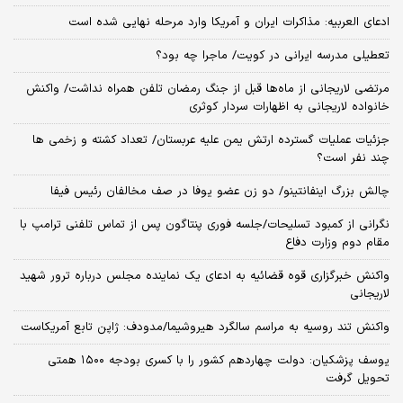
ادعای العربیه: مذاکرات ایران و آمریکا وارد مرحله نهایی شده است
تعطیلی مدرسه ایرانی در کویت/ ماجرا چه بود؟
مرتضی لاریجانی از ماه‌ها قبل از جنگ رمضان تلفن همراه نداشت/ واکنش
خانواده لاریجانی به اظهارات سردار کوثری
جزئیات عملیات گسترده ارتش یمن علیه عربستان/ تعداد کشته و زخمی ها
چند نفر است؟
چالش بزرگ اینفانتینو/ دو زن عضو یوفا در صف مخالفان رئیس فیفا
نگرانی از کمبود تسلیحات/جلسه فوری پنتاگون پس از تماس تلفنی ترامپ با
مقام دوم وزارت دفاع
واکنش خبرگزاری قوه قضائیه به ادعای یک نماینده مجلس درباره ترور شهید
لاریجانی
واکنش تند روسیه به مراسم سالگرد هیروشیما/مدودف: ژاپن تابع آمریکاست
یوسف پزشکیان: دولت چهاردهم کشور را با کسری بودجه ۱۵۰۰ همتی
تحویل گرفت