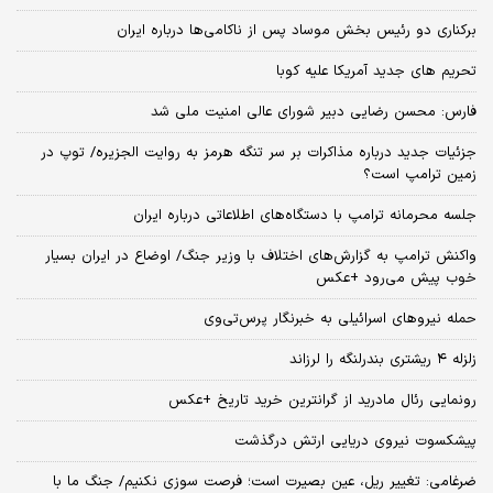
برکناری دو رئیس بخش موساد پس از ناکامی‌ها درباره ایران
تحریم های جدید آمریکا علیه کوبا
فارس: محسن رضایی دبیر شورای عالی امنیت ملی شد
جزئیات جدید درباره مذاکرات بر سر تنگه هرمز به روایت الجزیره/ توپ در
زمین ترامپ است؟
جلسه محرمانه ترامپ با دستگاه‌های اطلاعاتی درباره ایران
واکنش ترامپ به گزارش‌های اختلاف با وزیر جنگ/ اوضاع در ایران بسیار
خوب پیش می‌رود +عکس
حمله نیروهای اسرائیلی به خبرنگار پرس‌تی‌وی
زلزله ۴ ریشتری بندرلنگه را لرزاند
رونمایی رئال مادرید از گرانترین خرید تاریخ +عکس
پیشکسوت نیروی دریایی ارتش درگذشت
ضرغامی: تغییر ریل، عین بصیرت است؛ فرصت سوزی نکنیم/ جنگ ما با