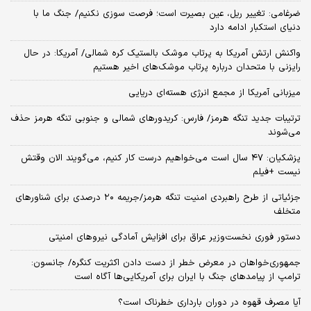
ضرغامی: تغییر ریل، عین بصیرت است؛ فرصت سوزی نکنیم/ جنگ ما با
دنیای استکبار ادامه دارد
واکنش ارتش آمریکا به پرتاب موشک بالستیک کره شمالی/ آمریکا: در حال
رایزنی با متحدان درباره پرتاب موشک‌های اخیر هستیم
میزبانی آمریکا از مجمع انرژی هسته‌ای دریایی
ترتیبات جدید تنگه هرمز/ فارس: کریدورهای شمالی و جنوبی تنگه هرمز حذف
می‌شوند
پزشکیان: ۴۷ سال است می‌خواهیم درست کار کنیم، می‌گویند الان وقتش
نیست +فیلم
جزئیاتی از طرح راهبردی امنیت تنگه هرمز/جریمه ۲۰ درصدی برای شناورهای
متخلف
دستور فوری نخست‌وزیر عراق برای افزایش آمادگی نیروهای امنیتی
جمهوری‌خواهان در معرض خطر از دست دادن اکثریت کنگره/ جانسون:
ترامپ از پیامدهای جنگ با ایران برای آمریکایی‌ها آگاه است
آیا مصرف قهوه در دوران بارداری خطرناک است؟