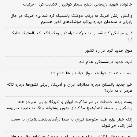
خانواده شهید لاریجانی ادعای سردار کوثری را تکذیب کرد +جزئیات
واکنش ارتش آمریکا به پرتاب موشک بالستیک کره شمالی/ آمریکا: در حال
رایزنی با متحدان درباره پرتاب موشک‌های اخیر هستیم
غول موشکی کره شمالی به حرکت درآمد/ پیونگ‌یانگ یک بالستیک شلیک
کرد
موج جدید گرما در راه کشور
شرط جدید بازنشستگی اعلام شد
لیست بلندبالای توقیف اموال تراستی ها اعلام شد
خبر جدید پاکستان درباره مذاکرات ایران و آمریکا/ رایزنی کشورها درباره تنگه
هرمز ادامه دارد؟
پشت پرده اختلافات بر سر مذاکرات ایران و آمریکا/رجایی: می‌خواهند
پزشکیان را خسته کنند/هیچ مذاکره‌ای بدون پشتوانه جنگ به نتیجه نمی‌رسد
زنگ خطر برای طبقه متوسط تهران به صدا درآمد/پایتخت‌نشینان به سمت
فقر رانده می‌شوند
العربیه: توافق بازگشایی تنگه هرمز در راه است/جزئیات توافق ۶۰ روزه فاش