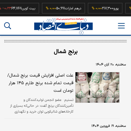
۰٫۰
یورو
217,300
۰٫۰۰ %
درهم امارات
50,991
۰٫۰۰ %
بیت کوین
64,768
٫۲۳ %
برنج شمال
سه‌شنبه، ۲۰ آبان ۱۴۰۴
علت اصلی افزایش قیمت برنج شمال/
قیمت تمام شده برنج طارم ۱۴۵ هزار
تومان است
تسنیم:
​ عضو انجمن تولیدکنندگان و
تأمین‌کنندگان برنج گفت: در حالی‌که بسیاری از
کارخانه‌های شالیکوبی توان خرید و نگهداری
بلندمدت برنج را ندارند و حتی برای تأمین
هزینه‌های جاری خود در مضیقه‌اند، کشاورزان
سه‌شنبه، ۱۹ فروردین ۱۴۰۴
امسال با تجربه سال قبل، تصمیم گرفتند