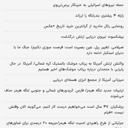
حمله نیروهای اسرائیلی به خبرنگار پرس‌تی‌وی
زلزله ۴ ریشتری بندرلنگه را لرزاند
رونمایی رئال مادرید از گرانترین خرید تاریخ +عکس
پیشکسوت نیروی دریایی ارتش درگذشت
ضرغامی: تغییر ریل، عین بصیرت است؛ فرصت سوزی نکنیم/ جنگ ما با
دنیای استکبار ادامه دارد
واکنش ارتش آمریکا به پرتاب موشک بالستیک کره شمالی/ آمریکا: در حال
رایزنی با متحدان درباره پرتاب موشک‌های اخیر هستیم
میزبانی آمریکا از مجمع انرژی هسته‌ای دریایی
ترتیبات جدید تنگه هرمز/ فارس: کریدورهای شمالی و جنوبی تنگه هرمز حذف
می‌شوند
پزشکیان: ۴۷ سال است می‌خواهیم درست کار کنیم، می‌گویند الان وقتش
نیست +فیلم
جزئیاتی از طرح راهبردی امنیت تنگه هرمز/جریمه ۲۰ درصدی برای شناورهای