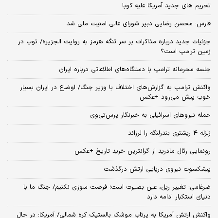
تحریم های جدید آمریکا علیه کوبا
فارس: محسن رضایی دبیر شورای عالی امنیت ملی شد
جزئیات جدید درباره مذاکرات بر سر تنگه هرمز به روایت الجزیره/ توپ در
زمین ترامپ است؟
جلسه محرمانه ترامپ با دستگاه‌های اطلاعاتی درباره ایران
واکنش ترامپ به گزارش‌های اختلاف با وزیر جنگ/ اوضاع در ایران بسیار
خوب پیش می‌رود +عکس
حمله نیروهای اسرائیلی به خبرنگار پرس‌تی‌وی
زلزله ۴ ریشتری بندرلنگه را لرزاند
رونمایی رئال مادرید از گرانترین خرید تاریخ +عکس
پیشکسوت نیروی دریایی ارتش درگذشت
ضرغامی: تغییر ریل، عین بصیرت است؛ فرصت سوزی نکنیم/ جنگ ما با
دنیای استکبار ادامه دارد
واکنش ارتش آمریکا به پرتاب موشک بالستیک کره شمالی/ آمریکا: در حال