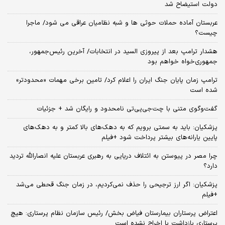
دولت استیضاح شد
عربستان آماده حملات حوثی ها و شبه نظامیان عراقی می شود/ ماجرا
چیست؟
هشدار ترامپ بعد از پیروزی السید در انتخابات/ آخرین رئیس‌جمهور،
جمهوری‌خواه خواهم بود
ترامپ زمان پایان جنگ ایران را اعلام کرد/ تامین برخی مهمات «محدودتر»
شده است
گفت‌وگوی متنی با چت‌جی‌پی‌تی نامحدود و رایگان شد + جزئیات
پزشکیان: باید به سمتی برویم که به دهک‌های بالا کمتر و به دهک‌های
پایین یارانه‌های بیشتر پرداخت شود +فیلم
چرا مصر در پیوستن به ائتلاف دریایی به رهبری عربستان علیه انصارالله تردید
دارد؟
پزشکیان: اگر ارز ترجیحی را حذف نمی‌کردیم، در زمان جنگ قحطی می‌شد
+فیلم
اعتراض پرستاران بیمارستان فیاض بخش/ رئیس سازمان نظام پرستاری: هیچ
پرستاری بازداشت یا اخراج نشده است