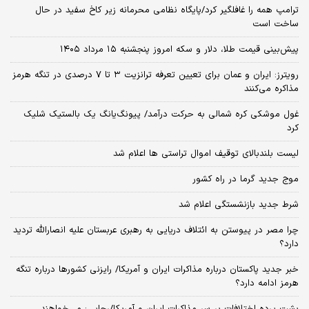
ترامپ همه را غافلگیر کرد/پایگاه نظامی محرمانه زیر کاخ سفید در حال
ساخت است
پیش‌بینی قیمت طلا، دلار و سکه امروز پنجشنبه ۱۵ مرداد ۱۴۰۵
رویترز: ایران و عمان برای تعیین تعرفه ترانزیت ۳ تا ۷ درصدی در تنگه هرمز
مذاکره می‌کنند
غول موشکی کره شمالی به حرکت درآمد/ پیونگ‌یانگ یک بالستیک شلیک
کرد
لیست بلندبالای توقیف اموال تراستی ها اعلام شد
موج جدید گرما در راه کشور
شرط جدید بازنشستگی اعلام شد
چرا مصر در پیوستن به ائتلاف دریایی به رهبری عربستان علیه انصارالله تردید
دارد؟
خبر جدید پاکستان درباره مذاکرات ایران و آمریکا/ رایزنی کشورها درباره تنگه
هرمز ادامه دارد؟
پشت پرده اختلافات بر سر مذاکرات ایران و آمریکا/رجایی: می‌خواهند