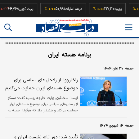
5
۰٫۰۰ %
یورو
217,300
۰٫۰۰ %
درهم امارات
50,991
۰٫۰۰ %
بیت کوین
64,768
%
برنامه هسته ایران
جمعه، ۳۰ آبان ۱۴۰۴
زاخارووا: از راه‌حل‌های سیاسی برای
موضوع هسته‌ای ایران حمایت می‌کنیم
ایسنا:
سخنگوی وزارت خارجه روسیه گفت: مسکو
از راه‌حل‌های سیاسی برای موضوع هسته‌ای ایران
حمایت می‌کند و هشدار داد که هرگونه حمله به
تأسیسات هسته‌ای ایران، به‌ویژه آن‌هایی که تحت
نظارت آژانس بین‌المللی انرژی اتمی قرار دارند،
جمعه، ۱۴ شهریور ۱۴۰۴
«غیرقابل‌قبول» است.
تأیید شد؛ دور تازه نشست ایران و