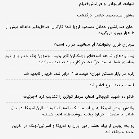
شهادت لاریجانی و فرزندش+فیلم
مشاور سیدمحمد خاتمی درگذشت
آلمان صدرنشین حداقل دستمزد اروپا شد/ کارگران حداقل‌بگیر ماهانه بیش از
۲ هزار یورو می‌گیرند
سربازان فراری بخوانند/ آیا معافیت در راه است؟
پس‌لرزه‌های شایعه استعفای پزشکیان/آقای رئیس جمهور! زنگ خطر برای تیم
رسانه‌ای شما به صدا درآمده، در کار خود تجدید نظر کنید
زلزله در بازار مسکن تهران/ قیمت‌ها ۲ برابر شد، خریدار ناپدید شد
قیمت جدید مرغ اعلام شد
خانواده شهید لاریجانی ادعای سردار کوثری را تکذیب کرد +جزئیات
واکنش ارتش آمریکا به پرتاب موشک بالستیک کره شمالی/ آمریکا: در حال
رایزنی با متحدان درباره پرتاب موشک‌های اخیر هستیم
روایت رویترز از پیام هشدارآمیز ایران به آمریکا و اسرائیل/جنگ در آخرین
لحظه متوقف شد