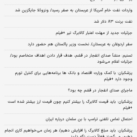
واردات نفت خام آمریکا از عربستان به صفر رسید/ ونزوئلا جایگزین شد
نفت برنت ۸۳ دلار شد
جزئیات جدید از مهلت اعتبار کالابرگ تیر +فیلم
سفر اردوغان به عربستان/ نخست وزیر پاکستان هم حضور دارد
تسنیم: منشأ صدای انفجار در قشم، هدف قرار دادن اهداف متخاصم بود/
جزئیات اعلام می‌شود
پزشکیان: با کمک وزارت اقتصاد و بانک ها برنامه‌هایی برای کنترل تورم
وجود دارد +فیلم
ماجرای صدای انفجار در قشم چه بود؟
پزشکیان: باید قیمت کالابرگ را بیشتر کنیم چون قیمت ارز بیشتر شده است
+فیلم
احتمال تماس تلفنی ترامپ با بن سلمان درباره ایران
پزشکیان: باید مبلغ کالابرگ را افزایش دهیم/ هر زمان می‌خواهیم کاری انجام
دهیم، می‌گویند فعلاً دست نگه دارید