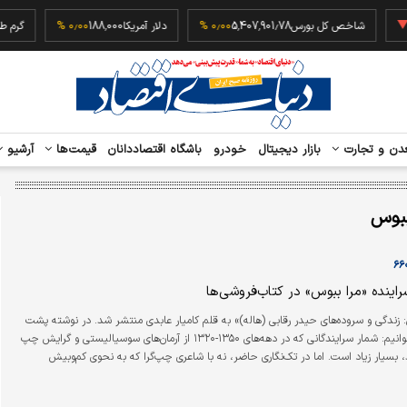
‎−
شاخص کل بورس
5,407,901.78
۰٫۰۰ %
دلار آمریکا
188,000
۰٫۰۰ %
دن و تجارت
بازار دیجیتال
خودرو
باشگاه اقتصاددانان
قیمت‌ها
آرشیو
بوس
راینده «مرا ببوس» در کتاب‌فروشی‌ها
 زندگی و سروده‌های حیدر رقابی (هاله)» به قلم کامیار عابدی منتشر شد. در نوشته پشت
جلد کتاب می‌خوانیم: شمار سرایندگانی که در دهه‌های ۱۳۵۰-۱۳۲۰ از آرمان‌های سوسیالیستی و گرایش چپ
ند، بسیار زیاد است. اما در تک‌نگاری حاضر، نه با شاعری چپ‌گرا که به نحوی کم‌وبیش
نده‌ای ملی‌گرا و حتی شاید بتوان گفت گاه پان‌ایرانیست روبه‌روییم: حیدر رقابی (هاله):