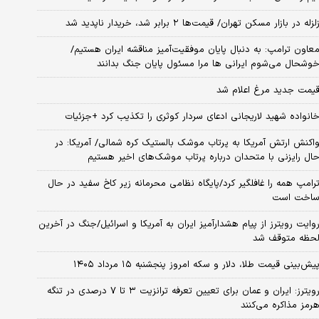
لزله در بازار مسکن تهران/ قیمت‌ها ۲ برابر شد، خریدار ناپدید شد
عاون ترامپ: به دنبال پایان موفقیت‌آمیز مناقشه ایران هستیم/
وشحال می‌شوم ایرانی ها مرا مسئول پایان جنگ بدانند
یمت جدید مرغ اعلام شد
انواده شهید لاریجانی ادعای سردار کوثری را تکذیب کرد +جزئیات
اکنش ارتش آمریکا به پرتاب موشک بالستیک کره شمالی/ آمریکا: در
ال رایزنی با متحدان درباره پرتاب موشک‌های اخیر هستیم
رامپ همه را غافلگیر کرد/پایگاه نظامی محرمانه زیر کاخ سفید در حال
اخت است
وایت رویترز از پیام هشدارآمیز ایران به آمریکا و اسرائیل/جنگ در آخرین
حظه متوقف شد
یش‌بینی قیمت طلا، دلار و سکه امروز پنجشنبه ۱۵ مرداد ۱۴۰۵
رویترز: ایران و عمان برای تعیین تعرفه ترانزیت ۳ تا ۷ درصدی در تنگه
رمز مذاکره می‌کنند