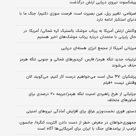
یشکسوت نیروی دریایی ارتش درگذشت
رغامی: تغییر ریل، عین بصیرت است؛ فرصت سوزی نکنیم/ جنگ ما با
نیای استکبار ادامه دارد
اکنش ارتش آمریکا به پرتاب موشک بالستیک کره شمالی/ آمریکا: در
ال رایزنی با متحدان درباره پرتاب موشک‌های اخیر هستیم
یزبانی آمریکا از مجمع انرژی هسته‌ای دریایی
رتیبات جدید تنگه هرمز/ فارس: کریدورهای شمالی و جنوبی تنگه هرمز
ذف می‌شوند
پزشکیان: ۴۷ سال است می‌خواهیم درست کار کنیم، می‌گویند الان
قتش نیست +فیلم
جزئیاتی از طرح راهبردی امنیت تنگه هرمز/جریمه ۲۰ درصدی برای
ناورهای متخلف
ستور فوری نخست‌وزیر عراق برای افزایش آمادگی نیروهای امنیتی
مهوری‌خواهان در معرض خطر از دست دادن اکثریت کنگره/ جانسون:
رامپ از پیامدهای جنگ با ایران برای آمریکایی‌ها آگاه است