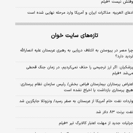
قتش نیست +فیلم
دعای العربیه: مذاکرات ایران و آمریکا وارد مرحله نهایی شده است
تازه‌های سایت خوان
را مصر در پیوستن به ائتلاف دریایی به رهبری عربستان علیه انصارالله
ردید دارد؟
زشکیان: اگر ارز ترجیحی را حذف نمی‌کردیم، در زمان جنگ قحطی
ی‌شد +فیلم
عتراض پرستاران بیمارستان فیاض بخش/ رئیس سازمان نظام پرستاری:
یچ پرستاری بازداشت یا اخراج نشده است
اردات نفت خام آمریکا از عربستان به صفر رسید/ ونزوئلا جایگزین شد
فت برنت ۸۳ دلار شد
زئیات جدید از مهلت اعتبار کالابرگ تیر +فیلم