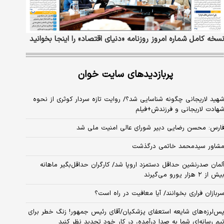
سخه کامل شماره امروز روزنامه «دنیای‌ اقتصاد» را اینجا بخوانید
پربازدیدهای سایت خوان
هید لاریجانی چگونه شناسایی شد؟/ روایت تازه سردار کوثری از نحوه
هادت لاریجانی و فرزندش+فیلم
ارس: محسن رضایی دبیر شورای عالی امنیت ملی شد
شاور سیدمحمد خاتمی درگذشت
لمان صدرنشین حداقل دستمزد اروپا شد/ کارگران حداقل‌بگیر ماهانه
یش از ۲ هزار یورو می‌گیرند
ربازان فراری بخوانند/ آیا معافیت در راه است؟
س‌لرزه‌های شایعه استعفای پزشکیان/آقای رئیس جمهور! زنگ خطر برای
یم رسانه‌ای شما به صدا درآمده، در کار خود تجدید نظر کنید