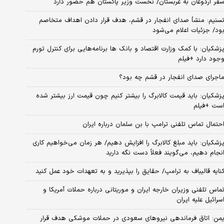
فر اردوغان به عربستان/ نخست وزیر پاکستان هم حضور دارد
سنیم: منشأ صدای انفجار در قشم، هدف قرار دادن اهداف متخاصم
ود/ جزئیات اعلام می‌شود
زشکیان: با کمک وزارت اقتصاد و بانک ها برنامه‌هایی برای کنترل تورم
جود دارد +فیلم
اجرای صدای انفجار در قشم چه بود؟
زشکیان: باید قیمت کالابرگ را بیشتر کنیم چون قیمت ارز بیشتر شده
ست +فیلم
حتمال تماس تلفنی ترامپ با بن سلمان درباره ایران
زشکیان: باید مبلغ کالابرگ را افزایش دهیم/ هر زمان می‌خواهیم کاری
نجام دهیم، می‌گویند فعلاً دست نگه دارید
نایه قالیباف به ترامپ/ حقایق را بپذیرید و به تعهدات خود عمل کنید
ماس تلفنی وزیران خارجه ایران و موریتانی درباره حملات آمریکا و
سرائیل علیه ایران
من: اتاق فرماندهی نیروهای سعودی در حملات موشکی هدف قرار