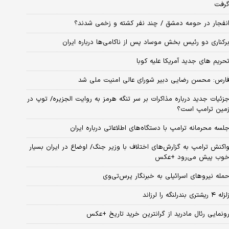
رفت
نفجار در حومه دمشق / چند نفر کشته و زخمی شدند؟
رکناری دو رئیس بخش موساد پس از ناکامی‌ها درباره ایران
حریم های جدید آمریکا علیه کوبا
ارس: محسن رضایی دبیر شورای عالی امنیت ملی شد
زئیات جدید درباره مذاکرات بر سر تنگه هرمز به روایت الجزیره/ توپ در
مین ترامپ است؟
لسه محرمانه ترامپ با دستگاه‌های اطلاعاتی درباره ایران
اکنش ترامپ به گزارش‌های اختلاف با وزیر جنگ/ اوضاع در ایران بسیار
وب پیش می‌رود +عکس
مله نیروهای اسرائیلی به خبرنگار پرس‌تی‌وی
زله ۴ ریشتری بندرلنگه را لرزاند
ونمایی رئال مادرید از گرانترین خرید تاریخ +عکس