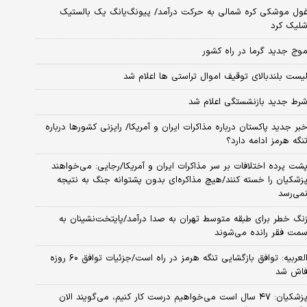
ول موشکی کره شمالی به حرکت درآمد/ پیونگ‌یانگ یک بالستیک
لیک کرد
وج جدید گرما در راه کشور
یست بلندبالای توقیف اموال تراستی ها اعلام شد
رط جدید بازنشستگی اعلام شد
بر جدید پاکستان درباره مذاکرات ایران و آمریکا/ رایزنی کشورها درباره
نگه هرمز ادامه دارد؟
شت پرده اختلافات بر سر مذاکرات ایران و آمریکا/رجایی: می‌خواهند
زشکیان را خسته کنند/هیچ مذاکره‌ای بدون پشتوانه جنگ به نتیجه
می‌رسد
نگ خطر برای طبقه متوسط تهران به صدا درآمد/پایتخت‌نشینان به
مت فقر رانده می‌شوند
العربیه: توافق بازگشایی تنگه هرمز در راه است/جزئیات توافق ۶۰ روزه
اش شد
پزشکیان: ۴۷ سال است می‌خواهیم درست کار کنیم، می‌گویند الان