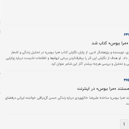
ن
«مرا ببوس» کتاب شد
ابدی، نویسنده و پژوهشگر ادبی، از پایان نگارش کتاب «مرا ببوس» در تحلیل زندگی و اشعار
ش
اد. او هدف از نگارش این اثر را برطرف‌کردن برخی ابهام‌ها و اطلاعات نادرست درباره زوایایی
ش
ی و تحلیل و بررسی هرچه بیشتر آثار این شاعر عنوان کرد.
ف
م
مستند «مرا ببوس» در اینترنت
آ
 «مرا ببوس» ساخته علیرضا خالق‌وردی درباره زندگی حسن گل‌نراقی خواننده ایرانی درفضای
ب
د.
س
پ
۱
ت