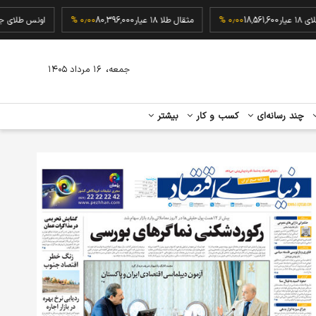
گرم طلای ۱۸ عیار
18,561,600
۰٫۰۰ %
مثقال طلا ۱۸ عیار
80,396,000
۰٫۰۰ %
اونس ط
،
جمعه
۱۶ مرداد ۱۴۰۵
چند رسانه‌ای
کسب و کار
بیشتر