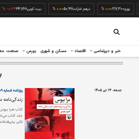
۰٫
یورو
217,300
۰٫۰۰ %
درهم امارات
50,991
۰٫۰۰ %
بیت کوین
64,768
۰٫۲۳ %
خبر و دیپلماسی
اقتصاد
مسکن و شهری
بورس
صنعت، مع
ب
جمعه، ۲۶ تیر ۱۴۰۵
روزنامه شماره ۶۶۰۹
زندگی‌نامه س
کتاب «مرا ببوس:
تاثیر پذیرفته‌ا
استثنایی با سرای
۱۳۶۶-۱۳۱۰ که به خلاف بسیاری از هم‌نسلانش از چپ‌گرایی و چپ‌گرایان بسیار دور به نظر می‌رسید.