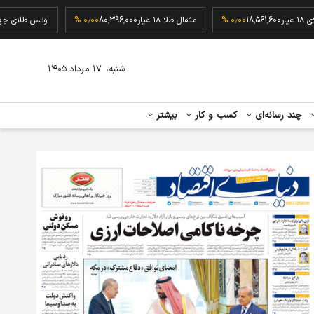
گرم طلای ۱۸ عیار
18,561,600
۰٫۰۰ %
مثقال طلا ۱۸ عیار
80,396,000
۰٫۰۰ %
اونس ط
،
شنبه
۱۷ مرداد ۱۴۰۵
چند رسانه‌ای
کسب و کار
بیشتر