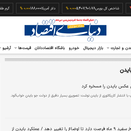
‎−۰
شاخص کل بورس
5,407,901.78
۰٫۰۰ %
دلار آمریکا
188,000
۰٫۰۰ %
دن و تجارت
بازار دیجیتال
خودرو
باشگاه اقتصاددانان
قیمت‌ها
آرشیو
ایدن
ن عکس بایدن را مسخره کرد
 با انتشار کاریکاتوری از بایدن نوشت: تصویری بسیار دقیق از دولت جو بایدنِ خواب‌آلود.
اکسیوس: کاخ سفید ۹ ماه فرصت دارد تا اوضاع را تغییر دهد / عملکرد بایدن از