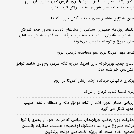
ضو ارشد انصارالله: ما عزم خود را برای بازپس‌گیری حقوق‌مان جزم
رده‌ایم/ بیانیه‌ های شورای امنیت ارزش توجه ندارد
ین به ژاپن هشدار جدی داد/ با آتش بازی نکنید!
نتقاد روزنامه جمهوری اسلامی از مخالفان دولت/ صدور حکم شورش
لیه دولت قانونی، عادی نیست/ برای بازگشت به قدرت به هر وسیله‌ای
تی دروغ و توطئه متوسل می‌شوند
رط مهم آمریکا برای لغو محاصره دریایی ایران
دعای جدید وزیرخزانه داری آمریکا درباره تنگه هرمز/ به‌زودی شاهد توافق
تش‌بس خواهیم بود
رکناری ناگهانی فرمانده ارشد ارتش آمریکا در اروپا
لزله نسبتا شدید کرمان را لرزاند
رزیابی حسام الدین آشنا از اثرات توافق مکه بر منطقه / نظم امنیتی
دید شکل می گیرد
قیقت پور: بعضی جریان‌های سیاسی که قرائت خود از رهبری را تنها
رائت مشروع می‌دانند «مشکوک‌الوضعیت» هستند/ مذاکرات پاکستان
صمیم نظام است، نه پروژه اختصاصی دولت پزشکیان