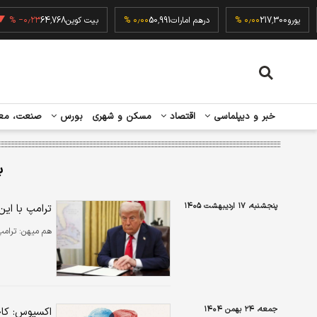
۰٫۰
یورو
217,300
۰٫۰۰ %
درهم امارات
50,991
۰٫۰۰ %
بیت کوین
64,768
٫۲۳ %
خبر و دیپلماسی
اقتصاد
مسکن و شهری
بورس
صنعت، مع
ب
پنجشنبه، ۱۷ اردیبهشت ۱۴۰۵
ترامپ با ای
هم میهن:
ترامپ
جمعه، ۲۴ بهمن ۱۴۰۴