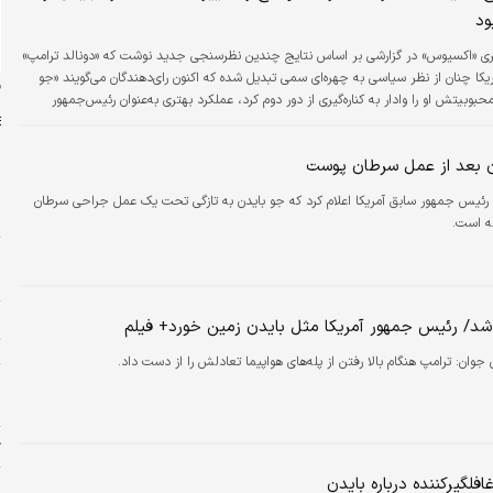
ود
بری «اکسیوس» در گزارشی بر اساس نتایج چندین نظرسنجی جدید نوشت که «دونالد ترامپ»
کا چنان از نظر سیاسی به چهره‌ای سمی تبدیل شده که اکنون رای‌دهندگان می‌گویند «جو
ن
حبوبیتش او را وادار به کناره‌گیری از دور دوم کرد، عملکرد بهتری به‌عنوان رئیس‌جمهور
ن بعد از عمل سرطان پوست
ئیس جمهور سابق آمریکا اعلام کرد که جو بایدن به تازگی تحت یک عمل جراحی سرطان
س
ه است.
ت
ا
ا
شد/ رئیس جمهور آمریکا مثل بایدن زمین خورد+ فیلم
ت
ن جوان:
ترامپ هنگام بالا رفتن از پله‌های هواپیما تعادلش را از دست داد.
و
ا
ژ
افلگیرکننده درباره بایدن
پ