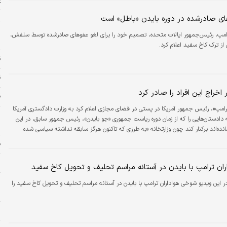
ع
ت
ای صادرشده در دوره بایدن «باطل» است
ش
رامپ، رئیس‌جمهور ایالات متحده، تصمیم خود را برای لغو عفوهای صادرشده توسط سلفش،
ص
ز ترک کاخ سفید اعلام کرد.
ق
ق
اخراج این افراد را صادر کرد
قی
رامپ»، رئیس جمهور آمریکا در پستی در فضای مجازی اعلام کرد به وزارت دادگستری آمریکا
دادستان‌هایی را که از زمان دوره ریاست جمهوری «جو بایدن»‌،‌ رئیس جمهور سابق، در این
خ
مانده‌اند برکنار کند چون وزارتخانه «به طرزی که تاکنون هرگز سابقه نداشته سیاسی شده
فرا
پ
ان ترامپ با بایدن در آستانه مراسم تحلیف و تحویل کاخ سفید
و
ر این ویدیو شوخی هواداران ترامپ با بایدن در آستانه مراسم تحلیف و تحویل کاخ سفید را
ر
س