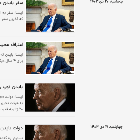
پنجشنبه، ۲۰ دی ۱۴۰۳
سفر بایدن ب
ایسنا:
که آخرین سفر خ
اعتراف عجیب
ایسنا:
بایدن که 
برای ۴ سال دیگر هم این توان و قدرت را داشتید که در مقام ریاست جمهوری بمانید؟» گفت: «نمی‌دانم.»
بایدن توپ ر
ایسنا:
دولت «جو
به هیئت تحریر 
۲۰ ژانویه قدرت را به دست می‌گیرد، واگذار کند.
چهارشنبه، ۱۹ دی ۱۴۰۳
دولت بایدن د
تسنیم:
به گفته 