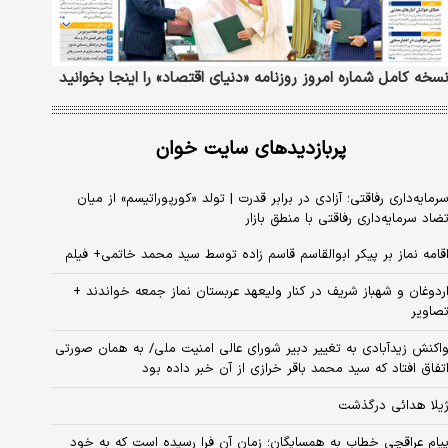
سخه کامل شماره امروز روزنامه «دنیای‌ اقتصاد» را اینجا بخوانید
پربازدیدهای سایت خوان
رمایه‌داری رفاقتی؛ آزادی در برابر قدرت | تولد «کورپوراتیسم» از میان
ضاد سرمایه‌داری رفاقتی با منطق بازار
قامه نماز بر پیکر ابوالقاسم قاسم زاده توسط سید محمد خاتمی+ فیلم
ردوغان و شهباز شریف در کنار ولیعهد عربستان نماز جمعه خواندند +
صاویر
اکنش زیدآبادی به تغییر دبیر شورای عالی امنیت ملی/ به همان صورتی
تفاق افتاد که سید محمد باقر خرازی از آن خبر داده بود
یلا هدائی درگذشت
یام عراقچی خطاب به همسایگان؛ زمان آن فرا رسیده است که به خود