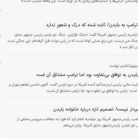
و
اشنگتن خرابی‌ها و خسارت‌های زیادی به بار آورده است. این واقعا عجیب است.»
د
آ
ش
رامپ به بایدن/ ثابت شده که درک و شعور ندارد
 ترامپ» رئیس جمهور آمریکا گفت: «جنگ اوکراین، جنگ جو بایدن رئیس جمهور سابق
جنگ من نیست. من برای مدتی کوتاه است که در راس دولت قرار گرفته‌ام. این جنگی است
ن آغاز شد.»
ق
یویورک‌تایمز نوشت؛
بایدن به توافق بی‌تفاوت بود اما ترامپ مشتاق آن است
پ
م
ابرت مالی، رئیس تیم مذاکره کننده آمریکا در دوره بایدن گفت: اکنون شانس تفاهم تهران و
است؛ بایدن به توافق بی تفاوت بود اما ترامپ مشتاق آن است.
ا
ج
دار نیست/ تصمیم تازه درباره خانواده بایدن
ر
امپ، رئیس‌جمهور آمریکا روز دوشنبه اعلام کرد که فورا به حفاظت سرویس مخفی از
د
 جو بایدن، رئیس‌جمهور سابق آمریکا، پایان می‌دهد.
ر