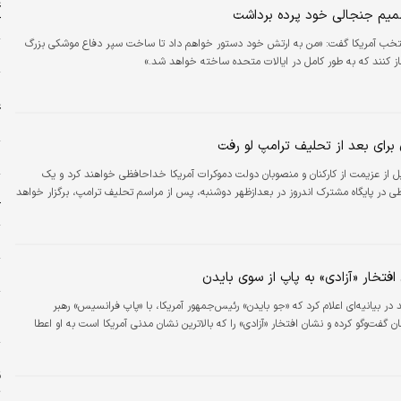
ع
میم جنجالی خود پرده برداشت
ک
رئیس‌جمهور منتخب آمریکا گفت: «من به ارتش خود دستور خواهم داد تا ساخت سپر دفاع موشکی بزرگ
چ
غاز کنند که به طور کامل در ایالات متحده ساخته خواهد شد.»
ا
ع
ح
 برای بعد از تحلیف ترامپ لو رفت
ش
بل از عزیمت از کارکنان و منصوبان دولت دموکرات آمریکا خداحافظی خواهند کرد و یک
ا
 در پایگاه مشترک اندروز در بعدازظهر دوشنبه، پس از مراسم تحلیف ترامپ، برگزار خواهد
آ
ب
ز
فتخار «آزادی» به پاپ از سوی بایدن
در بیانیه‌ای اعلام کرد که «جو بایدن» رئیس‌جمهور آمریکا، با «پاپ فرانسیس» رهبر
ا
ن گفت‌وگو کرده و نشان افتخار «آزادی» را که بالاترین نشان مدنی آمریکا است به او اعطا
ج
ح
ق
ت