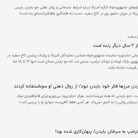
م
تورهای جمهوری‌خواه کنگره آمریکا درباره شرایط جسمانی و زوال عقلی جو بایدن، رئیس
یکا در دوران حضور وی در کاخ سفید، دست به افشاگری غافلگیرکننده‌ای زده است!
ش
م
م
 سفید:
ح
ه است
ح
«رانی جکسون» نماینده جمهوری‌خواه مجلس نمایندگان آمریکا و پزشک پیشین کاخ سفید در
دوران ریاست‌جمهوری باراک اوباما و دونالد ترامپ، مدعی شد که جو بایدن ممکن است تنها ۱۲ تا ۱۸ ماه
پ
ی فرصت داشته باشد.
و
م
ردن مرزها فکر خود بایدن نبود/ از زوال ذهنی او سوءاستفاده کردند
ا
: «جو بایدنی که همه می‌شناختند، هرگز اجازه ورود بی‌چون‌وچرای قاچاقچیان مواد،
بیماران روانی را به کشور نمی‌داد. هر کسی فقط کافی‌ست سوابق او را بررسی کند.»
خ
خ
ش
رامپ به سرطان بایدن/ پنهان‌کاری شده بود!
خ
د