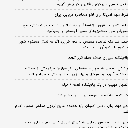
تکی باشیم و برادری واقعی را در پیش گیریم
رط مهم آمریکا برای لغو محاصره دریایی ایران
ابه التفاوت حقوق بازنشستگان چه زمانی پرداخت می‌شود؟/ پاسخ
دیرکل امور مستمری‌های تامین اجتماعی را بخوانید
مله تند یک نماینده مجلس به باقر خرازی: اگر به شلاق محکوم شوی
اضرم با وضو آن را اجرا کنم
الایشگاه سیزران هدف حمله قرار گرفت
اکنش ابطحی به اظهارات جنجالی باقر خرازی؛ حرفهایش از حملات
ستقیم آمریکا و اسرائیل و براندازان تلختر و حتی خطرناکتر است
نفجار مهیب در یک پالایشگاه نفت + فیلم
واننده پیشکسوت موسیقی ایران بستری شد
بر مهم برای دانش آموزان پایه هفتم/ نتایج آزمون مدارس سمپاد اعلام
د
بر انتصاب محسن رضایی به دبیری شورای عالی امنیت ملی صحت
ارد؟/ خبرگزاری فارس توضیح داد