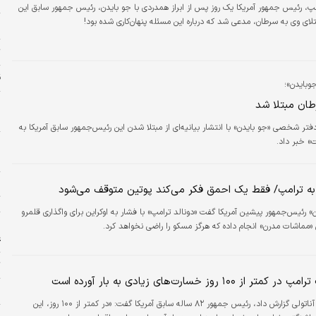
مپ، رئیس جمهور آمریکا یک روز پس از ابراز همدردی با جو بایدن، رئیس جمهور سابق این
تلای وی به سرطان، مدعی شد که درباره این مسئله پنهان‌کاری شده بود!
س
ت
ق
بایدن»؛
طان مبتلا شد
پ
ح
فتر شخصی «جو بایدن» با انتشار بیانیه‌ای از مبتلا شدن این رئیس‌جمهور سابق آمریکا به
» خبر داد.
ا
ا
ج
 به ترامپ/ فقط یک احمق فکر می‌کند پوتین متوقف می‌شود
ت
» رئیس‌جمهور پیشین آمریکا گفت «دونالد ترامپ» با فشار به اوکراین برای واگذاری قلمرو
ا
«مماشات مدرن» انجام داده که هرگز مسکو را راضی نخواهد کرد.
ع
ت
ز ۱۰۰ روز خسارت‌های زیادی به بار آورده است
ح
خبرگزاری آناتولی گزارش داد، رئیس جمهور ۸۲ ساله سابق آمریکا گفت: «در کمتر از ۱۰۰ روز، این