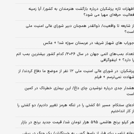
ظهارات تازه پزشکیان درباره بازگشت هنرمندان به کشور/ آیا زمینه
عالیت حرفه‌ای مهیا می شود؟
ز شایعه تا واقعیت/ ذوالقدر همچنان دبیر شورای ‌عالی امنیت ملی
ست؟
وراب های شهباز شریف در عربستان سوژه شد! + عکس
تعداد بمب‌های اتمی جهان در سال ۲۰۲۶/ کدام کشور بیشترین بمب اتم
ا دارد؟ + اینفوگرافی
پزشکیان: در شورای عالی امنیت ملی ۱۲ نفر از موضع ما دفاع کردند/ از
هادت نمی‌ترسم + فیلم
شدار جدی درباره نوشیدن چای داغ/ این بیماری خطرناک در کمین
ست
ادعای سنتکام: مسیر ۵۱ کشتی را در تنگه هرمز تغییر دادیم/ دو کشتی را
ز کار انداختیم
ر کیلو برنج هاشمی ۵۹۵ هزار تومان شد/ قیمت جدید برنج در بازار
هانه ترامپ برای فرار از پاسخ گویی به خبرنگاران/ یک جنگ در پیش