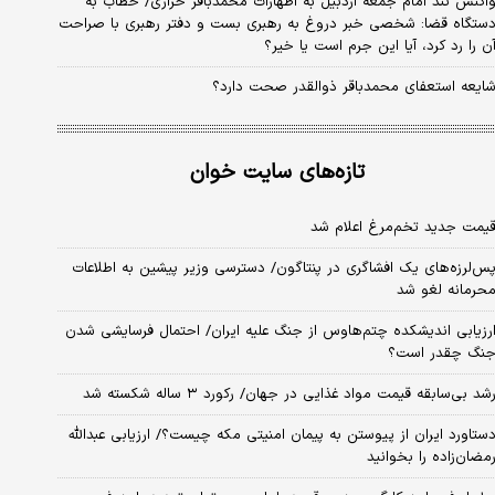
اکنش تند امام جمعه اردبیل به اظهارات محمدباقر خرازی/ خطاب به
ستگاه قضا: شخصی خبر دروغ به رهبری بست و دفتر رهبری با صراحت
ن را رد کرد، آیا این جرم است یا خیر؟
ایعه استعفای محمدباقر ذوالقدر صحت دارد؟
تازه‌های سایت خوان
یمت جدید تخم‌مرغ اعلام شد
س‌لرزه‌های یک افشاگری در پنتاگون/ دسترسی وزیر پیشین به اطلاعات
حرمانه لغو شد
رزیابی اندیشکده چتم‌هاوس از جنگ علیه ایران/ احتمال فرسایشی شدن
نگ چقدر است؟
شد بی‌سابقه قیمت مواد غذایی در جهان/ رکورد ۳ ساله شکسته شد
ستاورد ایران از پیوستن به پیمان امنیتی مکه چیست؟/ ارزیابی عبدالله
مضان‌زاده را بخوانید