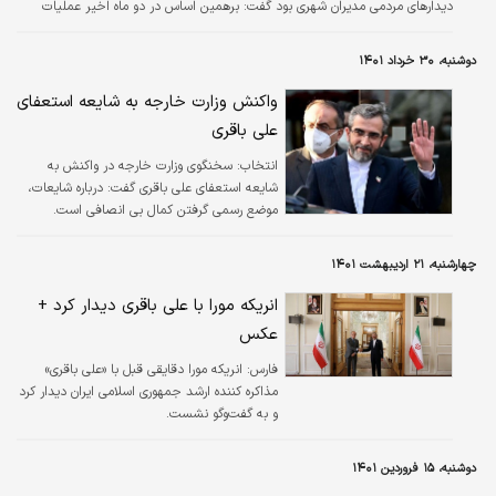
دیدارهای مردمی مدیران شهری بود گفت: برهمین اساس در دو ماه اخیر عملیات
لکه‏‌گیری آسفالت معابر فرعی به شکل دستی در صدها نقطه صورت گرفت. وی افزود:
تراش و روکش معابر شهرک شهید باقری و عملیات بهسازی آسفالت خیابان گلستان
دوشنبه، ۳۰ خرداد ۱۴۰۱
به عنوان یکی از اصلی‌ترین معابر شهرک در حال انجام است که پس از انجام
عملیات تراش آسفالت، عملیات مکانیزه روکش آن نیز در چند روز آینده اجرا می‌شود.
واکنش وزارت خارجه به شایعه استعفای
علی باقری
انتخاب:
سخنگوی وزارت خارجه در واکنش به
شایعه استعفای علی باقری گفت: درباره شایعات،
موضع رسمی گرفتن کمال بی انصافی است.
چهارشنبه، ۲۱ اردیبهشت ۱۴۰۱
انریکه مورا با علی باقری دیدار کرد +
عکس
فارس:
انریکه مورا دقایقی قبل با «علی باقری»
مذاکره کننده ارشد جمهوری اسلامی ایران دیدار کرد
و به گفت‌وگو نشست.
دوشنبه، ۱۵ فروردین ۱۴۰۱