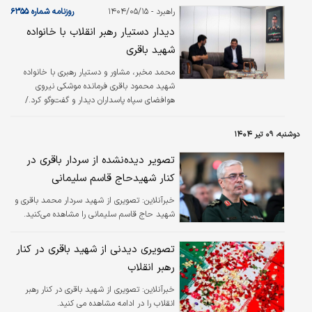
محل حضور ما فاصله اندکی، حدود ۳۰ متر، با
راهبرد - ۱۴۰۴/۰۵/۱۵
روزنامه شماره ۶۳۵۵
محل اقامت رهبر معظم انقلاب داشت.» باقری
دیدار دستیار رهبر انقلاب با خانواده
افزود: «در پی انفجارها، شیشه‌ها شکسته شد،
شهید باقری
بخش‌هایی از ساختمان آسیب دید و برخی دیوارها
فرو ریخت. پس از آن از محل خارج شدیم. در
محمد مخبر، مشاور و دستیار رهبری با خانواده
لحظه وقوع حادثه ما بیش…
شهید محمود باقری فرمانده موشکی نیروی
هوافضای سپاه پاسداران دیدار و گفت‌وگو کرد./
ایسنا
دوشنبه، ۰۹ تیر ۱۴۰۴
تصویر دیده‌نشده از سردار باقری در
کنار شهیدحاج قاسم سلیمانی
خبرآنلاین:
تصویری از شهید سردار محمد باقری و
شهید حاج قاسم سلیمانی را مشاهده می‌کنید.
تصویری دیدنی از شهید باقری در کنار
رهبر انقلاب
خبرآنلاین:
تصویری از شهید باقری در کنار رهبر
انقلاب را در ادامه مشاهده می کنید.