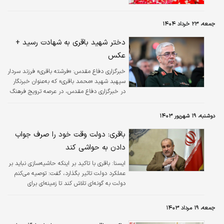
جمعه، ۲۳ خرداد ۱۴۰۴
دختر شهید باقری به شهادت رسید +
عکس
خبرگزاری دفاع مقدس:
«فرشته باقری» فرزند سردار
سپهبد شهید «محمد باقری» که به‌عنوان خبرنگار
در خبرگزاری دفاع مقدس، در عرصه ترویج فرهنگ
ایثار و شهادت فعالیت می‌کرد، همراه با پدرش به
شهادت رسید.
دوشنبه، ۱۹ شهریور ۱۴۰۳
باقری: دولت وقت خود را صرف جواب
دادن به حواشی کند
ایسنا:
باقری با تاکید بر اینکه حاشیه‌سازی نباید بر
عملکرد دولت تاثیر بگذارد، گفت: توصیه می‌کنم
دولت به گونه‌ای تلاش کند تا زمینه‌ای برای
حاشیه‌سازی ایجاد نشود ولی اگر حاشیه‌ای هم
ایجاد شد، نباید حواس دولت به آن پرت شده و از
جمعه، ۱۹ مرداد ۱۴۰۳
اصل وظیفه خود که حل مشکلات کشور باز بماند.