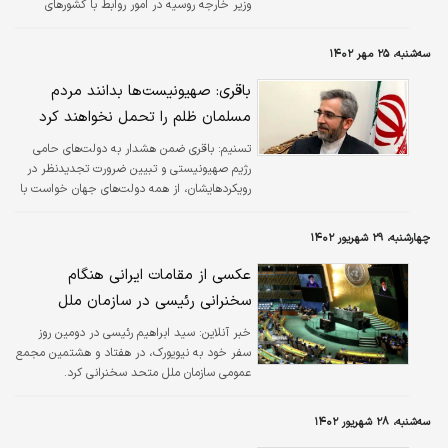
وزیر خارجه روسیه در امور روابط با کشورهای
آمریکای شمالی و جنوبی و همکاری با کشورهای
بریکس و امنیت بین‌الملل، دیدار و گفتگو کرد.
سه‌شنبه، ۲۵ مهر ۱۴۰۲
باقری: صهیونیست‌ها بدانند مردم
مسلمان ظلم را تحمل نخواهند کرد
تسنیم:
باقری ضمن هشدار به دولت‌های حامی
رژیم صهیونیستی و تبیین ضرورت تجدیدنظر در
رویکردهایشان، از همه دولت‌های جهان خواست با
مهار جنایات رژیم صهیونیستی در فلسطین و
توقف حملات بی‌رحمانه به غزه، به وظایف انسانی
چهارشنبه، ۲۹ شهریور ۱۴۰۲
و اخلاقی خود عمل کنند.
عکسی از مقامات ایرانی هنگام
سخنرانی رئیسی در سازمان ملل
خبر آنلاین:
سید ابراهیم رئیسی در دومین روز
سفر خود به نیویورک، در هفتاد و هشتمین مجمع
عمومی سازمان ملل متحد سخنرانی کرد.
سه‌شنبه، ۲۸ شهریور ۱۴۰۲