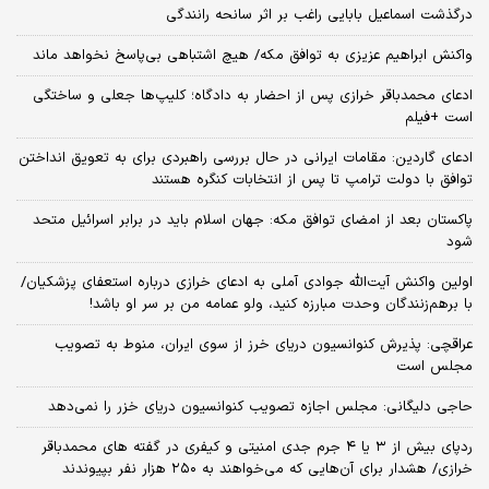
درگذشت اسماعیل بابایی راغب بر اثر سانحه رانندگی
واکنش ابراهیم عزیزی به توافق مکه/ هیچ اشتباهی بی‌پاسخ نخواهد ماند
ادعای محمدباقر خرازی پس از احضار به دادگاه؛ کلیپ‌ها جعلی و ساختگی
است +فیلم
ادعای گاردین: مقامات ایرانی در حال بررسی راهبردی برای به تعویق انداختن
توافق با دولت ترامپ تا پس از انتخابات کنگره هستند
پاکستان بعد از امضای توافق مکه: جهان اسلام باید در برابر اسرائیل متحد
شود
اولین واکنش آیت‌الله جوادی آملی به ادعای خرازی درباره استعفای پزشکیان/
با برهم‌زنندگان وحدت مبارزه کنید، ولو عمامه من بر سر او باشد!
عراقچی: پذیرش کنوانسیون دریای خرز از سوی ایران، منوط به تصویب
مجلس است
حاجی دلیگانی: مجلس اجازه تصویب کنوانسیون دریای خزر را نمی‌دهد
ردپای بیش از ۳ یا ۴ جرم جدی امنیتی و کیفری در گفته های محمدباقر
خرازی/ هشدار برای آن‌هایی که می‌خواهند به ۲۵۰ هزار نفر بپیوندند