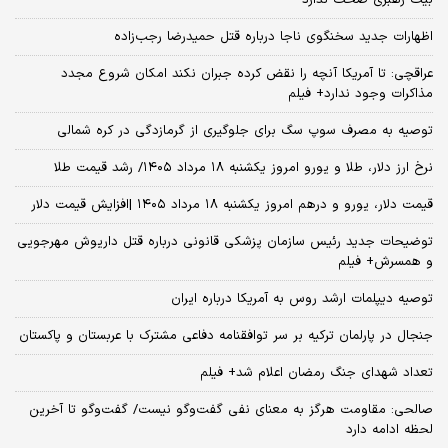
بیت رهبری صحت ندارد
اظهارات جدید سخنگوی ناجا درباره قتل حمیدرضا رجب‌زاده
عراقچی: تا آمریکا آنچه را نقض کرده جبران نکند امکان شروع مجدد
مذاکرات وجود ندارد+ فیلم
توصیه به مصرف سوپ سگ برای جلوگیری از گرمازدگی در کره شمالی
نرخ ارز دلار، طلا و یورو امروز یکشنبه ۱۸ مرداد ۱۴۰۵/ رشد قیمت طلا
قیمت دلار، یورو و درهم امروز یکشنبه ۱۸ مرداد ۱۴۰۵ |افزایش قیمت دلار
توضیحات جدید رئیس سازمان پزشکی قانونی درباره قتل داریوش مهرجویی
و همسرش+ فیلم
توصیه دیپلمات ارشد روس به آمریکا درباره ایران
جنجال در پارلمان ترکیه بر سر توافقنامه دفاعی مشترک با عربستان و پاکستان
تعداد شهدای جنگ رمضان اعلام شد+ فیلم
صالحی: مقاومت هرگز به معنای نفی گفت‌وگو نیست/ گفت‌وگو تا آخرین
لحظه ادامه دارد