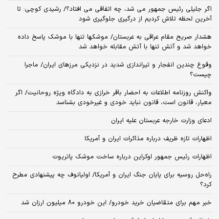
اگر جلیلی رئیس جمهور می شد، چه اتفاقی می افتاد؟/ رشیدی کوچی: تا
آخرین لحظه تلاش کردیم از درگیری جلوگیری شود
هشدار صریح مقام عراقی به عربستان/ موشکها تنها با موشک پاسخ داده
خواهد شد و آتش تنها با آتش مقابله خواهد شد
وقوع چندین انفجار و تیراندازی شدید در نزدیکی مرز‌های ایران/ ماجرا
چیست؟
واکنش روزنامه اطلاعات به احضار باقر خرازی به دادگاه ویژه روحانیت/ اگر
معیار، قانون است، قانون نباید خودی و غیرخودی بشناسد
ادعای وزارت خارجه عربستان علیه ایران
اظهارات تازه ظریف درباره مذاکرات ایران و آمریکا
اظهارات رئیس جمهور اوکراین درباره ساخت موشک پاتریوت
راه‌حل روسیه برای پایان جنگ ایران و آمریکا/ اولیانوف چه پیشنهادی مطرح
کرد؟
خبر مهم برای متقاضیان خرید خودرو/ این خودرو ۸۰ میلیون ارزان شد