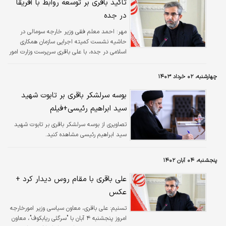
تاکید باقری بر توسعه روابط با آفریقا
در جده
مهر:
احمد معلم فقی وزیر خارجه سومالی در
حاشیه نشست کمیته اجرایی سازمان همکاری
اسلامی در جده، با علی باقری سرپرست وزارت امور
خارجه دیدار کرد.
چهارشنبه، ۰۲ خرداد ۱۴۰۳
بوسه سرلشکر باقری بر تابوت شهید
سید ابراهیم رئیسی+فیلم
تصاویری از بوسه سرلشکر باقری بر تابوت شهید
سید ابراهیم رئیسی مشاهده کنید.
پنجشنبه، ۰۴ آبان ۱۴۰۲
علی باقری با مقام روس دیدار کرد +
عکس
تسنیم:
علی باقری، معاون سیاسی وزیر امورخارجه
امروز پنجشنبه ۴ آبان با "سرگئی ریابکوف"، معاون