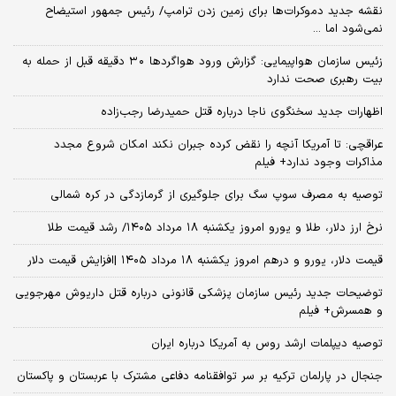
نقشه جدید دموکرات‌ها برای زمین زدن ترامپ/ رئیس جمهور استیضاح
نمی‌شود اما ...
زئیس سازمان هواپیمایی: گزارش ورود هواگردها ٣٠ دقیقه قبل از حمله به
بیت رهبری صحت ندارد
اظهارات جدید سخنگوی ناجا درباره قتل حمیدرضا رجب‌زاده
عراقچی: تا آمریکا آنچه را نقض کرده جبران نکند امکان شروع مجدد
مذاکرات وجود ندارد+ فیلم
توصیه به مصرف سوپ سگ برای جلوگیری از گرمازدگی در کره شمالی
نرخ ارز دلار، طلا و یورو امروز یکشنبه ۱۸ مرداد ۱۴۰۵/ رشد قیمت طلا
قیمت دلار، یورو و درهم امروز یکشنبه ۱۸ مرداد ۱۴۰۵ |افزایش قیمت دلار
توضیحات جدید رئیس سازمان پزشکی قانونی درباره قتل داریوش مهرجویی
و همسرش+ فیلم
توصیه دیپلمات ارشد روس به آمریکا درباره ایران
جنجال در پارلمان ترکیه بر سر توافقنامه دفاعی مشترک با عربستان و پاکستان