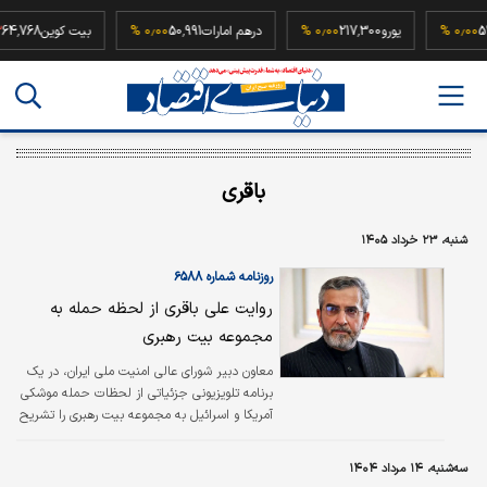
52,500,0
۰٫۰۰ %
یورو
217,300
۰٫۰۰ %
درهم امارات
50,991
۰٫۰۰ %
بیت کوین
8
باقری
شنبه، ۲۳ خرداد ۱۴۰۵
روزنامه شماره ۶۵۸۸
روایت علی باقری از لحظه حمله به
مجموعه بیت رهبری
معاون دبیر شورای عالی امنیت ملی ایران، در یک
برنامه تلویزیونی جزئیاتی از لحظات حمله موشکی
آمریکا و اسرائیل به مجموعه بیت رهبری را تشریح
کرد. علی باقری با اشاره به زمان وقوع این حمله
گفت: «صدای انفجار در حالی شنیده شد که شهید
سه‌شنبه، ۱۴ مرداد ۱۴۰۴
خادمی در حال پایان دادن به سخنان خود بود.