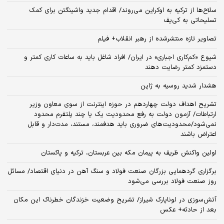
سلاح‌ها از ترکیه به اوکراین می‌روند/ اقدام جدید واشینگتن برای کمک
تسلیحاتی به کی‌یف
تصاویر تازه منتشرشده از رهبر انقلاب+ فیلم
شیوع «کم‌کاری اجباری» در ایران/ افراد شاغل باید به ساعات کاری کمتر و
دستمزد کمتر رضایت دهند
هشدار شدید روسیه به ژاپن
تشریح اهداف دولت چهاردهم در حوزه اینترنت از سوی معاون وزیر
ارتباطات/ آزمون دولت به رفع محدودیت یک یا چند پلتفرم محدود
نمی‌‎شود/محدودیت‌های ضروری باید هدفمند، مستند، مدت‌دار و قابل
اعتراض باشند
اولین واکنش ظریف به پیمان مکه بین عربستان، ترکیه و پاکستان
برگزاری گردهمایی بزرگان صنعت فولاد و سنگ آهن در دنیای اقتصاد/ مسائل
روز صنعت فولاد بررسی می‌شود
آتش‌سوزی در لوناپارک شیراز/ تشریح وضعیت خزندگان خطرناک این مکان
بعد از حادثه+ عکس