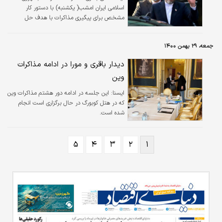
اسلامی ایران امشب( یکشنبه) با دستور کار
مشخص برای پیگیری مذاکرات با هدف حل
مشکلات باقی مانده که حصول توافق را با
چالشهای مهمی مواجه نموده عازم وین خواهد
جمعه، ۲۹ بهمن ۱۴۰۰
شد.
دیدار باقری و مورا در ادامه مذاکرات
وین
ايسنا:
این جلسه در ادامه دور هشتم مذاکرات وین
که در هتل کوبورگ در حال برگزاری است انجام
شده است.
۵
۴
۳
۲
۱