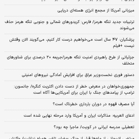
میزبانی آمریکا از مجمع انرژی هسته‌ای دریایی
ترتیبات جدید تنگه هرمز/ فارس: کریدورهای شمالی و جنوبی تنگه هرمز حذف
می‌شوند
پزشکیان: ۴۷ سال است می‌خواهیم درست کار کنیم، می‌گویند الان وقتش
نیست +فیلم
جزئیاتی از طرح راهبردی امنیت تنگه هرمز/جریمه ۲۰ درصدی برای شناورهای
متخلف
دستور فوری نخست‌وزیر عراق برای افزایش آمادگی نیروهای امنیتی
جمهوری‌خواهان در معرض خطر از دست دادن اکثریت کنگره/ جانسون:
ترامپ از پیامدهای جنگ با ایران برای آمریکایی‌ها آگاه است
آیا مصرف قهوه در دوران بارداری خطرناک است؟
ادعای العربیه: مذاکرات ایران و آمریکا وارد مرحله نهایی شده است
تعطیلی مدرسه ایرانی در کویت/ ماجرا چه بود؟
مرتضی لاریجانی از ماه‌ها قبل از جنگ رمضان تلفن همراه نداشت/ واکنش