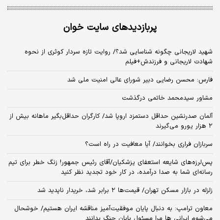
پربازدیدهای سایت خوان
شهید لاریجانی چگونه شناسایی شد؟/ روایت تازه سردار کوثری از نحوه
شهادت لاریجانی و فرزندش+فیلم
فارس: محسن رضایی دبیر شورای عالی امنیت ملی شد
مشاور سیدمحمد خاتمی درگذشت
آلمان صدرنشین حداقل دستمزد اروپا شد/ کارگران حداقل‌بگیر ماهانه بیش از
۲ هزار یورو می‌گیرند
سربازان فراری بخوانند/ آیا معافیت در راه است؟
پس‌لرزه‌های شایعه استعفای پزشکیان/آقای رئیس جمهور! زنگ خطر برای تیم
رسانه‌ای شما به صدا درآمده، در کار خود تجدید نظر کنید
زلزله در بازار مسکن تهران/ قیمت‌ها ۲ برابر شد، خریدار ناپدید شد
معاون ترامپ: به دنبال پایان موفقیت‌آمیز مناقشه ایران هستیم/ خوشحال
می‌شوم ایرانی ها مرا مسئول پایان جنگ بدانند