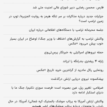
فارس: محسن رضایی دبیر شورای عالی امنیت ملی شد
جزئیات جدید درباره مذاکرات بر سر تنگه هرمز به روایت الجزیره/ توپ در
زمین ترامپ است؟
جلسه محرمانه ترامپ با دستگاه‌های اطلاعاتی درباره ایران
واکنش ترامپ به گزارش‌های اختلاف با وزیر جنگ/ اوضاع در ایران بسیار
خوب پیش می‌رود +عکس
حمله نیروهای اسرائیلی به خبرنگار پرس‌تی‌وی
زلزله ۴ ریشتری بندرلنگه را لرزاند
رونمایی رئال مادرید از گرانترین خرید تاریخ +عکس
پیشکسوت نیروی دریایی ارتش درگذشت
ضرغامی: تغییر ریل، عین بصیرت است؛ فرصت سوزی نکنیم/ جنگ ما با
دنیای استکبار ادامه دارد
واکنش ارتش آمریکا به پرتاب موشک بالستیک کره شمالی/ آمریکا: در حال
رایزنی با متحدان درباره پرتاب موشک‌های اخیر هستیم