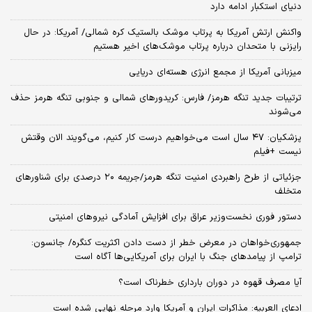
دنیای استکبار ادامه دارد
واکنش ارتش آمریکا به پرتاب موشک بالستیک کره شمالی/ آمریکا: در حال
رایزنی با متحدان درباره پرتاب موشک‌های اخیر هستیم
میزبانی آمریکا از مجمع انرژی هسته‌ای دریایی
ترتیبات جدید تنگه هرمز/ فارس: کریدورهای شمالی و جنوبی تنگه هرمز حذف
می‌شوند
پزشکیان: ۴۷ سال است می‌خواهیم درست کار کنیم، می‌گویند الان وقتش
نیست +فیلم
جزئیاتی از طرح راهبردی امنیت تنگه هرمز/جریمه ۲۰ درصدی برای شناورهای
متخلف
دستور فوری نخست‌وزیر عراق برای افزایش آمادگی نیروهای امنیتی
جمهوری‌خواهان در معرض خطر از دست دادن اکثریت کنگره/ جانسون:
ترامپ از پیامدهای جنگ با ایران برای آمریکایی‌ها آگاه است
آیا مصرف قهوه در دوران بارداری خطرناک است؟
ادعای العربیه: مذاکرات ایران و آمریکا وارد مرحله نهایی شده است