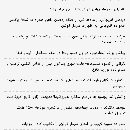
تعطیلی مدرسه ایرانی در کویت/ ماجرا چه بود؟
مرتضی لاریجانی از ماه‌ها قبل از جنگ رمضان تلفن همراه نداشت/ واکنش
خانواده لاریجانی به اظهارات سردار کوثری
جزئیات عملیات گسترده ارتش یمن علیه عربستان/ تعداد کشته و زخمی ها
چند نفر است؟
چالش بزرگ اینفانتینو/ دو زن عضو یوفا در صف مخالفان رئیس فیفا
نگرانی از کمبود تسلیحات/جلسه فوری پنتاگون پس از تماس تلفنی ترامپ با
مقام دوم وزارت دفاع
واکنش خبرگزاری قوه قضائیه به ادعای یک نماینده مجلس درباره ترور شهید
لاریجانی
واکنش تند روسیه به مراسم سالگرد هیروشیما/مدودف: ژاپن تابع آمریکاست
یوسف پزشکیان: دولت چهاردهم کشور را با کسری بودجه ۱۵۰۰ همتی
تحویل گرفت
خانواده شهید لاریجانی ادعای سردار کوثری را تکذیب کرد +جزئیات