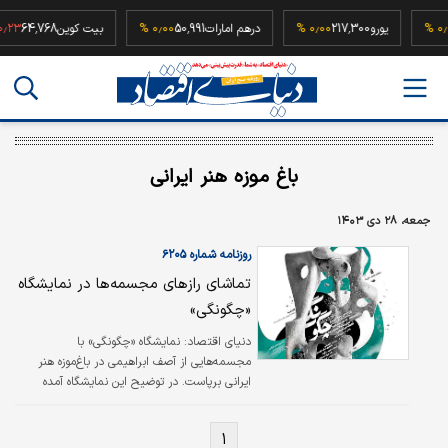
5
۰٫۰۰ %
یورو
217,300
۰٫۰۰ %
درهم امارات
50,991
۰٫۰۰ %
بیت کوین
64,768
%
باغ موزه هنر ایرانی
جمعه، ۲۸ دی ۱۴۰۳
روزنامه شماره ۶۲۰۵
تماشای رازهای مجسمه‌ها در نمایشگاه
«چگونگی»
دنیای اقتصاد: نمایشگاه «چگونگی» با
مجسمه‌هایی از آصف ابراهیمی در باغ‌موزه هنر
ایرانی برپاست. در توضیح این نمایشگاه آمده
است: «چیزی بیرون وجود ندارد اصلا بیرونی در کار
نیست. مجسمه‌ها هم این را فهمیده‌اند و دارند
۱
فقط و فقط درباره خودشان حرف می‌زنند و بس.