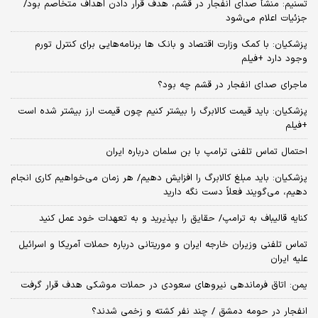
تسنیم: منشأ صدای انفجار در قشم، هدف قرار دادن اهداف متخاصم بود/
جزئیات اعلام می‌شود
پزشکیان: با کمک وزارت اقتصاد و بانک ها برنامه‌هایی برای کنترل تورم
وجود دارد +فیلم
ماجرای صدای انفجار در قشم چه بود؟
پزشکیان: باید قیمت کالابرگ را بیشتر کنیم چون قیمت ارز بیشتر شده است
+فیلم
احتمال تماس تلفنی ترامپ با بن سلمان درباره ایران
پزشکیان: باید مبلغ کالابرگ را افزایش دهیم/ هر زمان می‌خواهیم کاری انجام
دهیم، می‌گویند فعلاً دست نگه دارید
کنایه قالیباف به ترامپ/ حقایق را بپذیرید و به تعهدات خود عمل کنید
تماس تلفنی وزیران خارجه ایران و موریتانی درباره حملات آمریکا و اسرائیل
علیه ایران
یمن: اتاق فرماندهی نیروهای سعودی در حملات موشکی هدف قرار گرفت
انفجار در حومه دمشق / چند نفر کشته و زخمی شدند؟