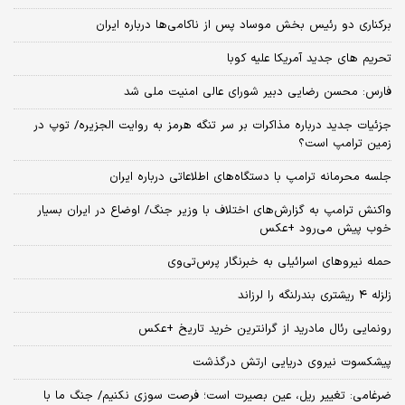
برکناری دو رئیس بخش موساد پس از ناکامی‌ها درباره ایران
تحریم های جدید آمریکا علیه کوبا
فارس: محسن رضایی دبیر شورای عالی امنیت ملی شد
جزئیات جدید درباره مذاکرات بر سر تنگه هرمز به روایت الجزیره/ توپ در
زمین ترامپ است؟
جلسه محرمانه ترامپ با دستگاه‌های اطلاعاتی درباره ایران
واکنش ترامپ به گزارش‌های اختلاف با وزیر جنگ/ اوضاع در ایران بسیار
خوب پیش می‌رود +عکس
حمله نیروهای اسرائیلی به خبرنگار پرس‌تی‌وی
زلزله ۴ ریشتری بندرلنگه را لرزاند
رونمایی رئال مادرید از گرانترین خرید تاریخ +عکس
پیشکسوت نیروی دریایی ارتش درگذشت
ضرغامی: تغییر ریل، عین بصیرت است؛ فرصت سوزی نکنیم/ جنگ ما با