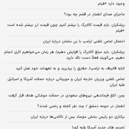
وجود دارد +فیلم
ماجرای صدای انفجار در قشم چه بود؟
پزشکیان: باید قیمت کالابرگ را بیشتر کنیم چون قیمت ارز بیشتر شده است
+فیلم
احتمال تماس تلفنی ترامپ با بن سلمان درباره ایران
پزشکیان: باید مبلغ کالابرگ را افزایش دهیم/ هر زمان می‌خواهیم کاری انجام
دهیم، می‌گویند فعلاً دست نگه دارید
کنایه قالیباف به ترامپ/ حقایق را بپذیرید و به تعهدات خود عمل کنید
تماس تلفنی وزیران خارجه ایران و موریتانی درباره حملات آمریکا و اسرائیل
علیه ایران
یمن: اتاق فرماندهی نیروهای سعودی در حملات موشکی هدف قرار گرفت
انفجار در حومه دمشق / چند نفر کشته و زخمی شدند؟
برکناری دو رئیس بخش موساد پس از ناکامی‌ها درباره ایران
تحریم های جدید آمریکا علیه کوبا