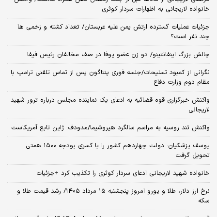
خانواده لاریجانی به اظهارات سردار کوثری
جزئیات عملیات گسترده ارتش یمن علیه عربستان/ تعداد کشته و زخمی ها
چند نفر است؟
چالش بزرگ اینفانتینو/ دو زن عضو یوفا در صف مخالفان رئیس فیفا
نگرانی از کمبود تسلیحات/جلسه فوری پنتاگون پس از تماس تلفنی ترامپ با
مقام دوم وزارت دفاع
واکنش خبرگزاری قوه قضائیه به ادعای یک نماینده مجلس درباره ترور شهید
لاریجانی
واکنش تند روسیه به مراسم سالگرد هیروشیما/مدودف: ژاپن تابع آمریکاست
یوسف پزشکیان: دولت چهاردهم کشور را با کسری بودجه ۱۵۰۰ همتی
تحویل گرفت
خانواده شهید لاریجانی ادعای سردار کوثری را تکذیب کرد +جزئیات
نرخ ارز دلار، طلا و یورو امروز پنجشنبه ۱۵ مرداد ۱۴۰۵/ رشد قیمت طلا و
سکه