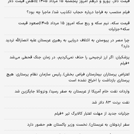
قیمت دلار، یورو و درهم امروز پنجشنبه ۱۵ مرداد ۱۴۰۵ |کاهش قیمت دلار
فیلم منتسب به فراجا درباره حجاب تکذیب شد/ ماجرا چه بود؟
قیمت سکه، نیم سکه و ربع سکه امروز ۱۵ مرداد ۱۴۰۵|صعود قیمت
سکه+جزئیات
چرا مصر در پیوستن به ائتلاف دریایی به رهبری عربستان علیه انصارالله تردید
دارد؟
پزشکیان: اگر ارز ترجیحی را حذف نمی‌کردیم، در زمان جنگ قحطی می‌شد
+فیلم
اعتراض پرستاران بیمارستان فیاض بخش/ رئیس سازمان نظام پرستاری: هیچ
پرستاری بازداشت یا اخراج نشده است
واردات نفت خام آمریکا از عربستان به صفر رسید/ ونزوئلا جایگزین شد
نفت برنت ۸۳ دلار شد
جزئیات جدید از مهلت اعتبار کالابرگ تیر +فیلم
سفر اردوغان به عربستان/ نخست وزیر پاکستان هم حضور دارد