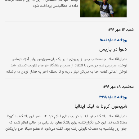
داده تا مطالباتش پرداخت شود.
شنبه، ۱۲ مهر ۱۳۹۹
روزنامه شماره ۵۰۰۱
دعوا در پاریس
دنیای‌اقتصاد:
جمعه‌شب پس از پیروزی ۶ بر یک پاری‌سن‌ژرمن برابر آنژه، توماس
توخل، سرمربی تیم پاریسی با انتقاد از مدیران باشگاه خواهان تقویت تیمش شد.
توخل آلمانی گفت: «ما به بازیکن نیاز داریم و تا لحظه آخر به فشار آوردن به باشگاه
ادامه می‌دهیم.» این سخنان اما با واکنش لئوناردو، مدیر ورزشی باشگاه فرانسوی
مواجه شد. لئوناردو گفت: «من از صحبت‌های مربی‌مان توخل خوشم نیامد. نه
سه‌شنبه، ۰۸ مهر ۱۳۹۹
صحبت‌هایش را متوجه شدم و نه از آنها خوشم آمد. در باشگاه این مساله را بررسی
خواهیم کرد تا ببینیم این صحبت‌ها باید جریمه شود یا نه.» اظهارات…
روزنامه شماره ۴۹۹۸
شبیخون کرونا به لیگ ایتالیا
دنیای‌اقتصاد:
باشگاه جنوا ایتالیا در بیانیه‌ای اعلام کرد ۱۴ عضو این باشگاه به کرونا
مبتلا شده‌اند. این خبر نگران‌کننده برای باشگاه‌های ایتالیایی در حالی اعلام شده که
جنوا روز یکشنبه به مصاف ناپولی رفته بود. گفته می‌شود ۸ عضو مبتلا جزو بازیکنان
هستند.