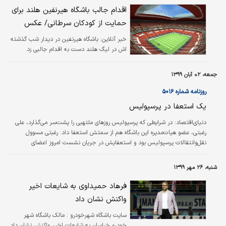
اقدام جالب باشگاه هیرنفین هلند برای
حمایت از کودکان سرطانی/ عکس
خبر آنلاین:
باشگاه هیرنفین در دیدار شب گذشته
اش در لیگ هلند دست به اقدام جالبی زد.
جمعه، ۰۲ آبان ۱۳۹۹
روزنامه شماره ۵۰۱۶
یک استعفا در پرسپولیس
دنیای‌اقتصاد:
در شرایطی که پرسپولیس روزهای ملتهبی را پشت‌سر می‌گذارد، علی
رغبتی، عضو هیات‌مدیره این باشگاه هم از سمتش استعفا داد. رغبتی مسوول
نقل‌وانتقالات پرسپولیس بود و استعفایش در جریان نشست امروز اعضای
هیات‌مدیره بررسی خواهد شد. خبر دیگر از پرسپولیس اینکه مسوولان این باشگاه
دیروز ۸۵ هزار دلار دیگر از مطالبات برانکو را به حساب او واریز کردند تا طلب
شنبه، ۲۶ مهر ۱۳۹۹
سرمربی پیشین باشگاه در آستانه تسویه کامل قرار بگیرد.
فرهاد حمیداوی به شایعات اخیر
واکنش نشان داد
سایت باشگاه شهرخودرو : مالک باشگاه شهر
خودرو خراسان به شایعات اخیر واکنش نشان داد.