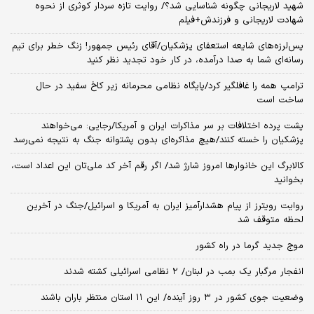
شهید لاریجانی چگونه شناسایی شد؟/ روایت تازه سردار کوثری از نحوه
شهادت لاریجانی و فرزندش+فیلم
پس‌لرزه‌های شایعه استعفای پزشکیان/آقای رئیس جمهور! زنگ خطر برای تیم
رسانه‌ای شما به صدا درآمده، در کار خود تجدید نظر کنید
ترامپ همه را غافلگیر کرد/پایگاه نظامی محرمانه زیر کاخ سفید در حال
ساخت است
پشت پرده اختلافات بر سر مذاکرات ایران و آمریکا/رجایی: می‌خواهند
پزشکیان را خسته کنند/هیچ مذاکره‌ای بدون پشتوانه جنگ به نتیجه نمی‌رسد
کالابرگ این خانوارها امروز شارژ شد/ اگر رقم آخر کد ملی‌تان این اعداد است،
بخوانید
روایت رویترز از پیام هشدارآمیز ایران به آمریکا و اسرائیل/جنگ در آخرین
لحظه متوقف شد
موج جدید گرما در راه کشور
انفجار مرگبار یک بمب در لبنان/ ۲ نظامی اسرائیلی کشته شدند
وضعیت جوی کشور در ۳ روز آینده/ این ۱۱ استان منتظر باران باشند