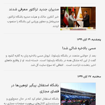
جالب اینجاست که در تغییرات اخیر، هوشنگ نصیرزاده معاون ورزشی باشگاه خواهد
بود؛ کسی که دوره قبلی حضورش در تبریز به شدت با محمدرضا زنوزی مالک باشگاه
مدیران جدید تراکتور معرفی شدند
تراکتور به مشکل خورد.
خبر آنلاین:
مالک و هیئت مدیره باشگاه تراکتور،
مدیرعامل و معاون ورزشی این باشگاه را منصوب
کردند.
پنجشنبه، ۲۹ آبان ۱۳۹۹
مسی بالاخره شاکی شد!
بعد از حواشی متعدد در باشگاه بارسلونا، لیونل مسی بالاخره زبان به گلایه گشود و
گفت از این که مشکل همه در باشگاه بارسلونا است، خسته شده. او از وقایع ماه‌های
اخیر به‌شدت ناراحت است... اتفاقی که سوژه سایت گل شد.
سه‌شنبه، ۲۷ آبان ۱۳۹۹
باشگاه استقلال پیگیر توهین‌ها در
فضای مجازی
باشگاه استقلال اعلام کرد که در حال جمع‌آوری و
مستندسازی کانال‌های بی‌هویت صفحات مجازی به