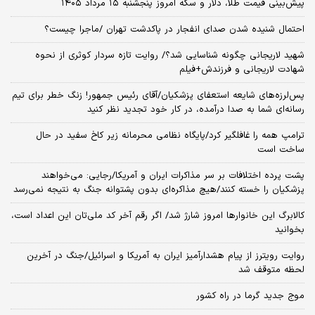
پیش‌بینی قیمت طلا، دلار و سکه امروز پنجشنبه ۱۵ مرداد ۱۴۰۵
احتمال شنیده شدن صدای انفجار در پاکدشت تهران /ماجرا چیست؟
شهید لاریجانی چگونه شناسایی شد؟/ روایت تازه سردار کوثری از نحوه
شهادت لاریجانی و فرزندش+فیلم
پس‌لرزه‌های شایعه استعفای پزشکیان/آقای رئیس جمهور! زنگ خطر برای تیم
رسانه‌ای شما به صدا درآمده، در کار خود تجدید نظر کنید
ترامپ همه را غافلگیر کرد/پایگاه نظامی محرمانه زیر کاخ سفید در حال
ساخت است
پشت پرده اختلافات بر سر مذاکرات ایران و آمریکا/رجایی: می‌خواهند
پزشکیان را خسته کنند/هیچ مذاکره‌ای بدون پشتوانه جنگ به نتیجه نمی‌رسد
کالابرگ این خانوارها امروز شارژ شد/ اگر رقم آخر کد ملی‌تان این اعداد است،
بخوانید
روایت رویترز از پیام هشدارآمیز ایران به آمریکا و اسرائیل/جنگ در آخرین
لحظه متوقف شد
موج جدید گرما در راه کشور