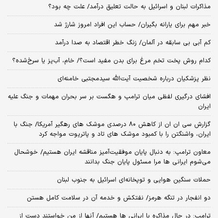
مذاکرات لبنان و اسرائیل به حالت تعلیق درآمد/ علت چه بود؟
خبر مهم برای یارانه بگیران/ حساب این افراد امروز شارژ شد
کم آبی بی سابقه در آلمان/ زنگ خطر اقتصاد به صدا درآمد
کدام روش پخت تخم مرغ برای بدن مفید است؟/ خام، آب‌پز یا سرخ‌شده؟
نظر پزشکیان درباره شخصیت آیت‌الله سیدمجتبی خامنه‌ای
افشای درگیری لفظی میان ترامپ و هگست بر سر بحران مهمات و جنگ علیه
ایران
گزارش سی ان ان از کاهش ۸۰ درصدی موشک های رهگیر آمریکا/ جنگ با
ایران، واشنگتن را با کمبود موشک های تاد و پاتریوت مواجه کرد
معاون ترامپ: به دنبال پایان موفقیت‌آمیز مناقشه ایران هستیم/ خوشحال
می‌شوم ایرانی ها مرا مسئول پایان جنگ بدانند
حملات سنگین هوایی و توپخانه‌ای اسرائیل به جنوب لبنان
دو انفجار در تنگه هرمز/ نفتکش و خدمه آن در سلامت کامل هستن
ترامپ: در حال مذاکره با ایرانی ها هستیم/ آنها از من خواستند دست از