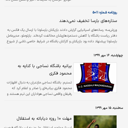
روزنامه شماره ۵۰۱۱
ستاره‌های بارسا تخفیف نمی‌دهند
ورزش‌سه:
رسانه‌های اسپانیایی گزارش دادند بازیکنان بارسلونا با ارسال یک فکس به
دفتر ریاست باشگاه با کاهش دستمزدهای‌شان مخالفت کرده‌اند. بارتومئو، مدیرعامل
بارسلونا پیشنهاد داده بود بازیکنان و کارکنان باشگاه در شرایط خاصی ناشی از شیوع
کرونا با کاهش ۳۰ درصدی دستمزدهای خود موافقت کنند، اما این پیشنهاد رد شد.
بارسا یکی از معدود باشگاه‌های جهان است که بازیکنانش با کاهش دستمزد موافق
چهارشنبه، ۱۶ مهر ۱۳۹۹
نیست؛ آنچه با عدم محبوبیت بارتومئو در ارتباط است.
بیانیه باشگاه نساجی با کنایه به
محمود فکری
تسنیم:
باشگاه نساجی مازندران به دنبال اظهارات
محمود فکری بیانیه‌ای را صادر و اعلام کرد که
رفیقان واقعی نساجی هواداران این تیم هستند و
نساجی فصل پرقدرتی پیش رو خواهد داشت.
سه‌شنبه، ۱۵ مهر ۱۳۹۹
مهلت ۱۰ روزه دیاباته به استقلال
ايسنا:
مهاجم استقلال ۱۰ روز به این باشگاه فرصت