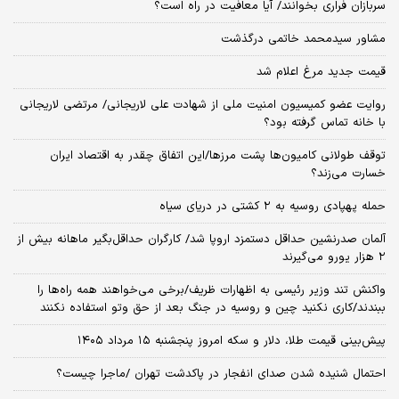
سربازان فراری بخوانند/ آیا معافیت در راه است؟
مشاور سیدمحمد خاتمی درگذشت
قیمت جدید مرغ اعلام شد
روایت عضو کمیسیون امنیت ملی از شهادت علی لاریجانی/ مرتضی لاریجانی
با خانه تماس گرفته بود؟
توقف طولانی کامیون‌ها پشت مرزها/این اتفاق چقدر به اقتصاد ایران
خسارت می‌زند؟
حمله پهپادی روسیه به ۲ کشتی در دریای سیاه
آلمان صدرنشین حداقل دستمزد اروپا شد/ کارگران حداقل‌بگیر ماهانه بیش از
۲ هزار یورو می‌گیرند
واکنش تند وزیر رئیسی به اظهارات ظریف/برخی می‌خواهند همه راه‌ها را
ببندند/کاری نکنید چین و روسیه در جنگ بعد از حق وتو استفاده نکنند
پیش‌بینی قیمت طلا، دلار و سکه امروز پنجشنبه ۱۵ مرداد ۱۴۰۵
احتمال شنیده شدن صدای انفجار در پاکدشت تهران /ماجرا چیست؟