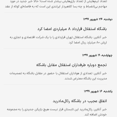
تعداد تیم‌هایش از تعداد بازی‌هایش بیشتر شده است! حالا خبر جدید در مورد
مهاجم بی‌انضباط و چه بسا کلاهبردار ایرلندی این است که به فاصله‌ای کوتاه از عقد
قرارداد با باشگاه لیوینگستون اسکاتلند، با توافقی دوجانبه از این تیم جدا شد! مدیر
تیم اسکاتلندی گفته؛ استوکس در تمرینات عملکرد خوبی نداشت و اشتیاق لازم در او
دوشنبه، ۲۴ شهریور ۱۳۹۹
دیده نشد، در نتیجه باشگاه تصمیم گرفت برای جلوگیری از ضررهای بیشتر، همین
ابتدای راه قرارداد را فسخ کند. استوکس بعد از نیمه‌کاره…
باشگاه استقلال قرارداد ۸ میلیاردی امضا کرد
خبر آنلاین:
باشگاه استقلال تهران قراردادی را با یک شرکت اقتصادی و تجاری به
ارزش ۸۰ میلیارد ریال امضا کرد.
چهارشنبه، ۱۹ شهریور ۱۳۹۹
تجمع دوباره طرفداران استقلال مقابل باشگاه
خبر آنلاین:
تعدادی از هواداران استقلال با حضور در مقابل باشگاه به تصمیمات
مدیریت این باشگاه معترض شدند.
یکشنبه، ۱۶ شهریور ۱۳۹۹
اتفاق عجیب در باشگاه رئال‌مادرید
خبر آنلاین:
رئال‌مادرید این تابستان قرار نیست هیچ بازیکن جدیدی را به مجموعه
خودش اضافه کند.