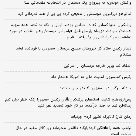
واکنش «ونس» به پیروزی یک مسلمان در انتخابات مقدماتی سنا
نتانیاهو بزرگترین دوستش را معرفی کرد/ بی بی از هند قدردانی کرد
پزشکیان: تنها کسانی که در خیابان بودند ایران را نگه نداشتند همه سهیم
هستند/ حوادث دی‌ماه پارسال قابل فراموشی نیست/ رهبر انقلاب در مورد
تفاهم، نظر کارشناسی را پذیرفتند +فیلم
دیدار رئیس ستاد کل نیروهای مسلح عربستان سعودی با فرمانده ارشد
سنتکام
انتقاد تند وزیر خارجه عربستان از اسرائیل
رئیس کمیسیون امنیت ملی به آمریکا هشدار داد
حادثه مرگبار در اصفهان؛ ۴ نفر جان باختند
پس‌لرزه‌های شایعه استعفای پزشکیان/آقای رئیس جمهور! زنگ خطر برای تیم
رسانه‌ای شما به صدا درآمده، در کار خود تجدید نظر کنید
زمان شارژ کالابرگ تغییر کرد+ جزئیات
ترامپ همه را غافلگیر کرد/پایگاه نظامی محرمانه زیر کاخ سفید در حال
ساخت است