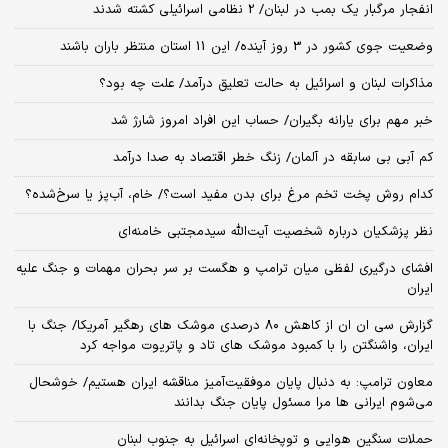
انفجار مرگبار یک بمب در لبنان/ 2 نظامی اسرائیلی کشته شدند
وضعیت جوی کشور در 3 روز آینده/ این 11 استان منتظر باران باشند
مذاکرات لبنان و اسرائیل به حالت تعلیق درآمد/ علت چه بود؟
خبر مهم برای یارانه بگیران/ حساب این افراد امروز شارژ شد
کم آبی بی سابقه در آلمان/ زنگ خطر اقتصاد به صدا درآمد
کدام روش پخت تخم مرغ برای بدن مفید است؟/ خام، آب‌پز یا سرخ‌شده؟
نظر پزشکیان درباره شخصیت آیت‌الله سیدمجتبی خامنه‌ای
افشای درگیری لفظی میان ترامپ و هگست بر سر بحران مهمات و جنگ علیه
ایران
گزارش سی ان ان از کاهش ۸۰ درصدی موشک های رهگیر آمریکا/ جنگ با
ایران، واشنگتن را با کمبود موشک های تاد و پاتریوت مواجه کرد
معاون ترامپ: به دنبال پایان موفقیت‌آمیز مناقشه ایران هستیم/ خوشحال
می‌شوم ایرانی ها مرا مسئول پایان جنگ بدانند
حملات سنگین هوایی و توپخانه‌ای اسرائیل به جنوب لبنان