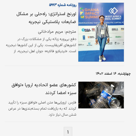
از باطله‌‌‌های معدنی، اقتصاد بزرگی شکل گرفته که
روزنامه شماره ۵۹۹۳
در ایران کمتر از آن بحث می‌شود.
اورنج استراتژی؛ راه‌حلی بر مشکل
ضایعات پلاستیکی نیجریه
مترجم: مریم مرادخانی
دفع بی‌‌‌رویه زباله یکی از مشکلات بزرگ در
کشورهای آفریقاییست. یکی از این کشورها نیجریه
است. «تیتیلایو فالایه» جوان اهل نیجریه، از
کودکی متوجه این مشکل شده بود. او بنیان‌گذار
«اورنج استراتژی» است؛ یک استارت‌آپ بازیافت
زباله مستقر در نیجریه که کارش، مقابله با کوهی
چهارشنبه، ۱۶ اسفند ۱۴۰۲
از زباله‌‌‌های است که روزانه روی هم تلنبار می‌‌‌شوند.
کشورهای عضو اتحادیه اروپا «توافق
سبز» امضا کردند
فارس:
اروپایی‌ها متن اصلی «توافق سبز» را تأیید
کردند که به بازیافت تمام بسته‌بندی‌ها در عرض
شش سال نیاز دارد.
۱