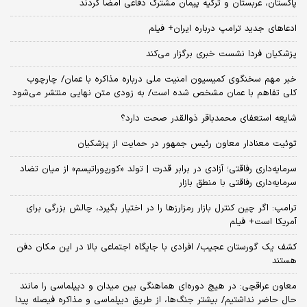
پاکستان، عربستان و ترکیه پیمان مشترک دفاعی امضا کردند
ادعاهای جدید ترامپ درباره ایران+ فیلم
پزشکیان فردا نشست خبری برگزار می‌کند
خبر مهم سخنگوی کمیسیون امنیت ملی درباره مذاکره با عمان/ چارچوب
کلی تفاهم با عمان مشخص شده است/ به زودی متن نهایی منتشر می‌شود
شایعه استعفای محمدباقر ذوالقدر صحت دارد؟
توئیت معنادار معاون رئیس جمهور در حمایت از پزشکیان
سرمایه‌داری رفاقتی؛ آزادی در برابر قدرت | تولد «کورپوراتیسم» از میان تضاد
سرمایه‌داری رفاقتی با منطق بازار
ترامپ: اگر چین کنترل بازار رمزارزها را در اختیار بگیرد، چالش بزرگی برای
آمریکا است+ فیلم
کشف یک گورستان عجیب/ افرادی با جایگاه اجتماعی بالا در این مکان دفن
هستند
معاون عراقچی: در هیچ دوره‌ای هماهنگی بین میدان و دیپلماسی را مانند
حال حاضر نداشتیم/ بیشتر جنگ‌ها، از طریق دیپلماسی و مذاکره فیصله پیدا