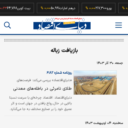
5
۰٫۰۰ %
یورو
217,300
۰٫۰۰ %
درهم امارات
50,991
۰٫۰۰ %
بیت کوین
64,768
%
بازیافت زباله
جمعه، ۳۰ آذر ۱۴۰۳
روزنامه شماره ۶۱۸۲
«دنیای‌اقتصاد» بررسی می‌کند؛ فرصت‏‏‌های
اقتصادی ضایعات معادن برای شرکت‌ها
طلای نامرئی در باطله‏‏‌های معدنی
دنیای‌اقتصاد:
اقتصاد چرخه‌‌‌ای با سرعت نسبتا
بالایی در حال رواج یافتن در جهان است و اثر
عمیق خود را بر صنایع مختلف به جا می‌‌‌گذارد.
یکی از صنایعی که به استقبال تغییر در این زمینه
رفته، صنایع معدنی است. امروز حول محور
سه‌شنبه، ۰۴ اردیبهشت ۱۴۰۳
بازچرخانی مواد معدنی و استحصال مواد کمیاب