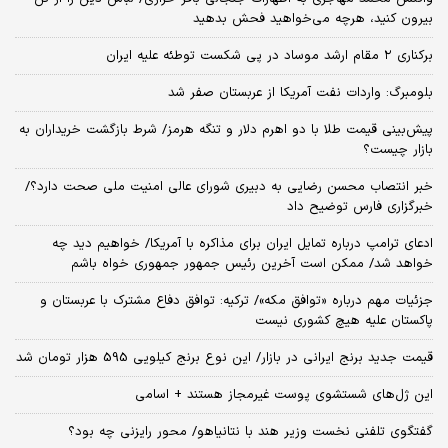
بیرون کنید، هرچه می‌خواهید فحش بدهید
برکناری ۲ مقام‌ ارشد موساد در پی شکست توطئه علیه ایران
بلومبرگ: واردات نفت آمریکا از عربستان صفر شد
پیش‌بینی قیمت طلا با دو اهرم دلار و تنگه هرمز/ شرط بازگشت خریداران به
بازار چیست؟
خبر انتصاب محسن رضایی به دبیری شورای عالی امنیت ملی صحت دارد؟/
خبرگزاری فارس توضیح داد
ادعای ترامپ درباره تمایل ایران برای مذاکره با آمریکا/ خواهیم دید چه
خواهد شد/ ممکن است آخرین رئیس‌ جمهور جمهوری خواه باشم
جزئیات مهم درباره «توافق مکه»/ ترکیه‌: توافق دفاع مشترک با عربستان و
پاکستان علیه هیچ کشوری نیست
قیمت جدید برنج ایرانی در بازار/ این نوع برنج کیلویی 595 هزار تومان شد
این ژل‌های شستشوی پوست غیرمجاز هستند + اسامی
گفتگوی تلفنی نخست وزیر هند با نتانیاهو/ محور رایزنی چه بود؟