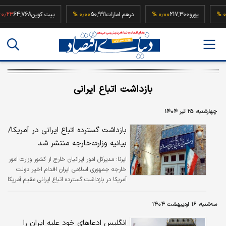
۰٫۰۰ %
یورو
217,300
۰٫۰۰ %
درهم امارات
50,991
۰٫۰۰ %
بیت کوین
64,768
 %
بازداشت اتباع ایرانی
چهارشنبه، ۲۵ تیر ۱۴۰۴
بازداشت گسترده اتباع ایرانی در آمریکا/
بیانیه وزارت‌خارجه منتشر شد
ایرنا:
مدیرکل امور ایرانیان خارج از کشور وزارت امور
خارجه جمهوری اسلامی ایران اقدام اخیر دولت
آمریکا در بازداشت گسترده اتباع ایرانی مقیم آمریکا
و برخورد غیرانسانی با آنها را قویا محکوم کرد.
سه‌شنبه، ۱۶ اردیبهشت ۱۴۰۴
انگلیس ادعا‌های خود علیه ایران را