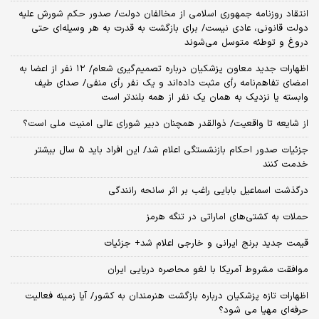
انتقاد روزنامه جمهوری اسلامی از مخالفان دولت/ صدور حکم شورش علیه
دولت قانونی، عادی نیست/ برای بازگشت به قدرت به هر وسیله‌ای حتی
دروغ و توطئه متوسل می‌شوند
اظهارات جدید معاون پزشکیان درباره تصمیم‌گیری شعام/ ۱۲ نفر از اعضا به
امضای تفاهم‌نامه رأی مثبت داده‌اند و یک نفر رأی منفی/ صدای طیف
وابسته یا نزدیک به همان یک نفر از همه بلندتر است
از شایعه تا واقعیت/ ذوالقدر همچنان دبیر شورای ‌عالی امنیت ملی است؟
جزئیات صدور احکام بازنشستگی اعلام شد/ این افراد باید ۵ سال بیشتر
خدمت کنند
درگذشت اسماعیل بابایی راغب بر اثر سانحه رانندگی
حملات به کشتی‌های اماراتی در تنگه هرمز
قیمت جدید برنج ایرانی و خارجی اعلام شد+ جزئیات
موافقت مشروط آمریکا با لغو محاصره دریایی ایران
اظهارات تازه پزشکیان درباره بازگشت هنرمندان به کشور/ آیا زمینه فعالیت
حرفه‌ای مهیا می شود؟