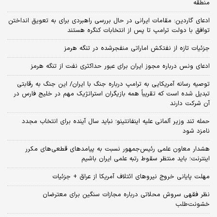
منطقه
ادعای گاردین: مقامات ایرانی در حال بررسی راهبردی برای به تعویق انداختن
توافق با دولت ترامپ تا پس از انتخابات کنگره هستند
جزئیات تازه از نفتکش اماراتی منفجرشده در تنگه هرمز
ادعای ونس درباره مجوز ایران برای عبور حداکثری نفت از تنگه هرمز
توصیه رسانه آمریکایی به ترامپ درباره جنگ با ایران/ این جنگ به رقابتی
تبدیل شده است که تقریباً همه بازیگران استراتژیک مهم در خلیج فارس در
آن شرکت دارند
حمله تند وزیر آلمانی علیه اینفانتینو؛ نباید سال آینده برای انتخاب مجدد
نامزد شود
هشدار معاون علمی رئیس‌جمهور نسبت به پیامدهای قطعی‌های مکرر
اینترنت؛ باید منتظر سقوط رتبه علمی ایران باشیم
مهلت پایانی خروج نیروهای ائتلاف آمریکا از عراق + جزئیات
نظر فقهی سروش محلاتی درباره مجازات سنگین برای معترضان
خشونت‌طلب