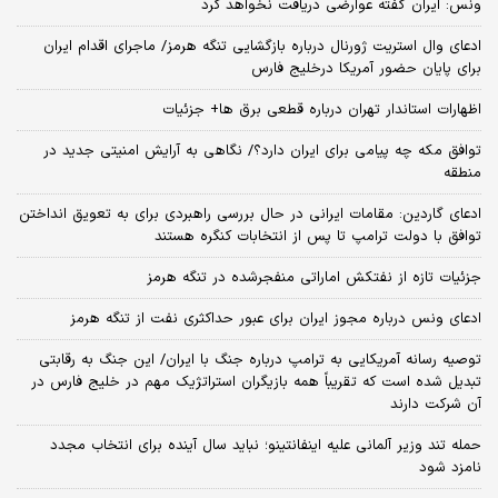
ونس: ایران گفته عوارضی دریافت نخواهد کرد
ادعای وال استریت ژورنال درباره بازگشایی تنگه هرمز/ ماجرای اقدام ایران
برای پایان حضور آمریکا درخلیج فارس
اظهارات استاندار تهران درباره قطعی برق ها+ جزئیات
توافق مکه چه پیامی برای ایران دارد؟/ نگاهی به آرایش امنیتی جدید در
منطقه
ادعای گاردین: مقامات ایرانی در حال بررسی راهبردی برای به تعویق انداختن
توافق با دولت ترامپ تا پس از انتخابات کنگره هستند
جزئیات تازه از نفتکش اماراتی منفجرشده در تنگه هرمز
ادعای ونس درباره مجوز ایران برای عبور حداکثری نفت از تنگه هرمز
توصیه رسانه آمریکایی به ترامپ درباره جنگ با ایران/ این جنگ به رقابتی
تبدیل شده است که تقریباً همه بازیگران استراتژیک مهم در خلیج فارس در
آن شرکت دارند
حمله تند وزیر آلمانی علیه اینفانتینو؛ نباید سال آینده برای انتخاب مجدد
نامزد شود