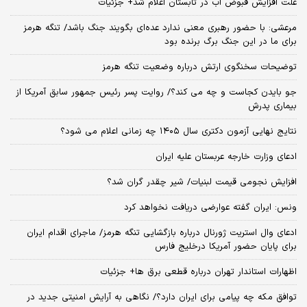
علت افزایش قبوض آب در تابستان اعلام شد+ جزئیات
مرعشی: با حضور رهبری معنی ندارد عده‌ای بگویند جنگ باشد/ تنگه هرمز
برای ما در این جنگ برگ برنده بود
توضیحات سخنگوی ارتش درباره وضعیت تنگه هرمز
جو بایدن کجاست و چه می کند؟/ روایت پسر رئیس جمهور سابق آمریکا از
بیماری پدرش
نتایج نهایی آزمون دکتری سال ۱۴۰۵ چه زمانی اعلام می شود؟
ادعای وزارت خارجه عربستان علیه ایران
افزایش نجومی قیمت لبنیات/ شیر چقدر گران شد؟
ونس: ایران گفته عوارضی دریافت نخواهد کرد
ادعای وال استریت ژورنال درباره بازگشایی تنگه هرمز/ ماجرای اقدام ایران
برای پایان حضور آمریکا درخلیج فارس
اظهارات استاندار تهران درباره قطعی برق ها+ جزئیات
توافق مکه چه پیامی برای ایران دارد؟/ نگاهی به آرایش امنیتی جدید در