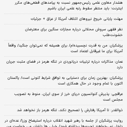
هشدار معاون علمی رئیس‌جمهور نسبت به پیامدهای قطعی‌های مکرر
اینترنت؛ باید منتظر سقوط رتبه علمی ایران باشیم
مهلت پایانی خروج نیروهای ائتلاف آمریکا از عراق + جزئیات
نظر فقهی سروش محلاتی درباره مجازات سنگین برای معترضان
خشونت‌طلب
پزشکیان: من به قدرت نچسبیده‌ام/ برای همیشه که نمی‌توان جنگید/ واقعاً
آمریکا برای ما غیرقابل اعتماد است
عمان: مذاکرات درباره ترتیبات دریانوردی در تنگه هرمز در فضای مثبت جریان
دارد
پزشکیان‌: بهترین زمان برای دستیابی به توافق شرایط کنونی است/ پاکستان
اکنون با تمام وجود در حال همکاری است
عراقچی: پذیرش کنوانسیون دریای خرز از سوی ایران، منوط به تصویب
مجلس است
ذوالقدر: تا آمریکا رفتارش را تصحیح نکند، تنگه هرمز باز نخواهد شد
روایت پزشکیان از جلسه با رهبر شهید انقلاب درباره استیضاح وزرا/ عده‌ای در
داخل نمی‌خواهند تحریم‌ها برداشته شود/ خیلی ها دلشان می خواست من