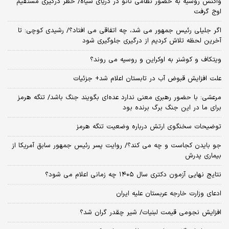
واکنش روسیه به حضور نظامی ناتو در دریای سیاه/ خطر درگیری مستقیم
اوج گرفت
اگر جلیلی رئیس جمهور می شد، چه اتفاقی می افتاد؟/ رشیدی کوچی: تا
آخرین لحظه تلاش کردیم از درگیری جلوگیری شود
ویتکاف و کوشنر به اوکراین و روسیه می روند؟
علت افزایش قبوض آب در تابستان اعلام شد+ جزئیات
مرعشی: با حضور رهبری معنی ندارد عده‌ای بگویند جنگ باشد/ تنگه هرمز
برای ما در این جنگ برگ برنده بود
توضیحات سخنگوی ارتش درباره وضعیت تنگه هرمز
جو بایدن کجاست و چه می کند؟/ روایت پسر رئیس جمهور سابق آمریکا از
بیماری پدرش
نتایج نهایی آزمون دکتری سال ۱۴۰۵ چه زمانی اعلام می شود؟
ادعای وزارت خارجه عربستان علیه ایران
افزایش نجومی قیمت لبنیات/ شیر چقدر گران شد؟