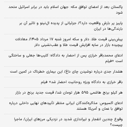
پاکستان بعد از امضای توافق مکه: جهان اسلام باید در برابر اسرائیل متحد
شود
پاییز پر بارش واقعیت دارد؟/ جزئیاتی از پدیده ال‌نینو و تاثیر آن بر
بارندگی‌ها در ایران
پیش‌بینی قیمت طلا، دلار و سکه امروز شنبه ۱۷ مرداد ۱۴۰۵/ معادلات
پیچیده بازار در سایه افزایش قیمت طلا و عقب‌نشینی دلار
ادعای محمدباقر خرازی پس از احضار به دادگاه؛ کلیپ‌ها جعلی و ساختگی
است +فیلم
هشدار جدی درباره نوشیدن چای داغ/ این بیماری خطرناک در کمین است
باقر خرازی به دادگاه ویژه روحانیت احضار شد+ فیلم
هر کیلو برنج هاشمی ۵۹۵ هزار تومان شد/ قیمت جدید برنج در بازار
ادعای اکسیوس: مذاکره‌کنندگان ایرانی منتظر تأییدهای نهایی داخلی درباره
توافق با عمان و آمریکا هستند
وقوع چندین انفجار و تیراندازی شدید در نزدیکی مرز‌های ایران/ ماجرا
چیست؟