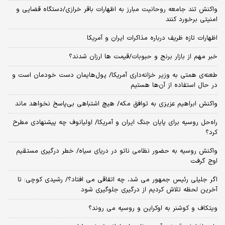
واکنش تند جامعه روحانیت مبارز به اظهارات باقر خرازی/دستگاه قضایی و
امنیتی برخورد کنند
اظهارات تازه ظریف درباره مذاکرات ایران و آمریکا
خبر مهم از بازار برنج و حبوبات/قیمت ها ارزان شدند؟
طعنه‌ی‌ همتی به وزیر خزانه‌داری آمریکا/ پول‌هایمان دست خودمان است و
در حال استفاده از آن‌ها هستیم
واکنش ابراهیم عزیزی به توافق مکه/ هیچ اشتباهی بی‌پاسخ نخواهد ماند
راه‌حل روسیه برای پایان جنگ ایران و آمریکا/ اولیانوف چه پیشنهادی مطرح
کرد؟
واکنش روسیه به حضور نظامی ناتو در دریای سیاه/ خطر درگیری مستقیم
اوج گرفت
اگر جلیلی رئیس جمهور می شد، چه اتفاقی می افتاد؟/ رشیدی کوچی: تا
آخرین لحظه تلاش کردیم از درگیری جلوگیری شود
ویتکاف و کوشنر به اوکراین و روسیه می روند؟