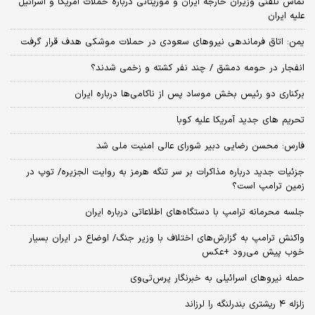
تماس تلفنی وزیران خارجه ایران و موریتانی درباره حملات آمریکا و اسرائیل
علیه ایران
یمن: اتاق فرماندهی نیروهای سعودی در حملات موشکی هدف قرار گرفت
انفجار در حومه دمشق / چند نفر کشته و زخمی شدند؟
برکناری دو رئیس بخش موساد پس از ناکامی‌ها درباره ایران
تحریم های جدید آمریکا علیه کوبا
فارس: محسن رضایی دبیر شورای عالی امنیت ملی شد
جزئیات جدید درباره مذاکرات بر سر تنگه هرمز به روایت الجزیره/ توپ در
زمین ترامپ است؟
جلسه محرمانه ترامپ با دستگاه‌های اطلاعاتی درباره ایران
واکنش ترامپ به گزارش‌های اختلاف با وزیر جنگ/ اوضاع در ایران بسیار
خوب پیش می‌رود +عکس
حمله نیروهای اسرائیلی به خبرنگار پرس‌تی‌وی
زلزله ۴ ریشتری بندرلنگه را لرزاند