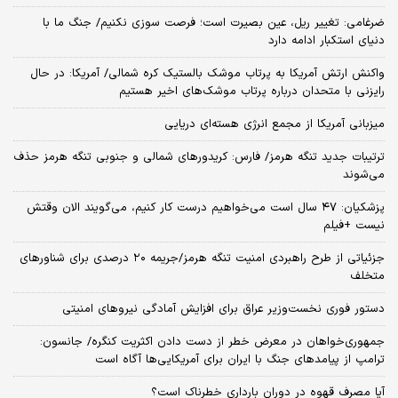
ضرغامی: تغییر ریل، عین بصیرت است؛ فرصت سوزی نکنیم/ جنگ ما با
دنیای استکبار ادامه دارد
واکنش ارتش آمریکا به پرتاب موشک بالستیک کره شمالی/ آمریکا: در حال
رایزنی با متحدان درباره پرتاب موشک‌های اخیر هستیم
میزبانی آمریکا از مجمع انرژی هسته‌ای دریایی
ترتیبات جدید تنگه هرمز/ فارس: کریدورهای شمالی و جنوبی تنگه هرمز حذف
می‌شوند
پزشکیان: ۴۷ سال است می‌خواهیم درست کار کنیم، می‌گویند الان وقتش
نیست +فیلم
جزئیاتی از طرح راهبردی امنیت تنگه هرمز/جریمه ۲۰ درصدی برای شناورهای
متخلف
دستور فوری نخست‌وزیر عراق برای افزایش آمادگی نیروهای امنیتی
جمهوری‌خواهان در معرض خطر از دست دادن اکثریت کنگره/ جانسون:
ترامپ از پیامدهای جنگ با ایران برای آمریکایی‌ها آگاه است
آیا مصرف قهوه در دوران بارداری خطرناک است؟