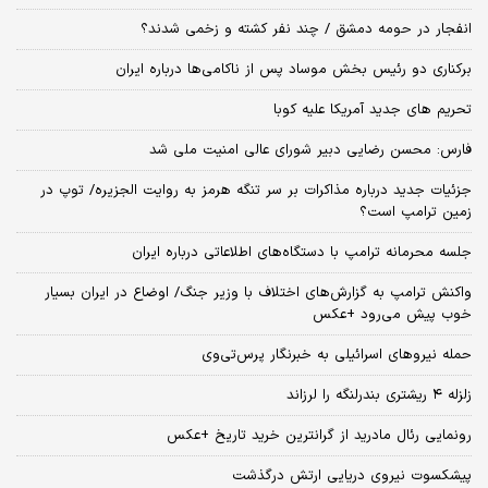
انفجار در حومه دمشق / چند نفر کشته و زخمی شدند؟
برکناری دو رئیس بخش موساد پس از ناکامی‌ها درباره ایران
تحریم های جدید آمریکا علیه کوبا
فارس: محسن رضایی دبیر شورای عالی امنیت ملی شد
جزئیات جدید درباره مذاکرات بر سر تنگه هرمز به روایت الجزیره/ توپ در
زمین ترامپ است؟
جلسه محرمانه ترامپ با دستگاه‌های اطلاعاتی درباره ایران
واکنش ترامپ به گزارش‌های اختلاف با وزیر جنگ/ اوضاع در ایران بسیار
خوب پیش می‌رود +عکس
حمله نیروهای اسرائیلی به خبرنگار پرس‌تی‌وی
زلزله ۴ ریشتری بندرلنگه را لرزاند
رونمایی رئال مادرید از گرانترین خرید تاریخ +عکس
پیشکسوت نیروی دریایی ارتش درگذشت