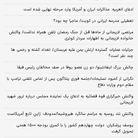
ادعای العربیه: مذاکرات ایران و آمریکا وارد مرحله نهایی شده است
تعطیلی مدرسه ایرانی در کویت/ ماجرا چه بود؟
مرتضی لاریجانی از ماه‌ها قبل از جنگ رمضان تلفن همراه نداشت/ واکنش
خانواده لاریجانی به اظهارات سردار کوثری
جزئیات عملیات گسترده ارتش یمن علیه عربستان/ تعداد کشته و زخمی ها
چند نفر است؟
چالش بزرگ اینفانتینو/ دو زن عضو یوفا در صف مخالفان رئیس فیفا
نگرانی از کمبود تسلیحات/جلسه فوری پنتاگون پس از تماس تلفنی ترامپ با
مقام دوم وزارت دفاع
واکنش خبرگزاری قوه قضائیه به ادعای یک نماینده مجلس درباره ترور شهید
لاریجانی
واکنش تند روسیه به مراسم سالگرد هیروشیما/مدودف: ژاپن تابع آمریکاست
یوسف پزشکیان: دولت چهاردهم کشور را با کسری بودجه ۱۵۰۰ همتی
تحویل گرفت