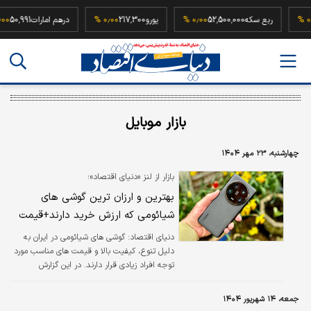
9
۰٫۰۰ %
ربع سکه
52,500,000
۰٫۰۰ %
یورو
217,300
۰٫۰۰ %
درهم امارات
,991
بازار موبايل
چهارشنبه، ۲۳ مهر ۱۴۰۴
بازار از لنز «دنیای اقتصاد»؛
بهترین و ارزان ترین گوشی های
شیائومی که ارزش خرید دارند+قیمت
دنیای اقتصاد: گوشی های شیائومی در ایران به
دلیل تنوع، کیفیت بالا و قیمت های مناسب مورد
توجه افراد زیادی قرار دارند. در این گزارش
فهرستی از گوشی های باکیفیت شیائومی معرفی
می کنیم که واقعا ارزش خرید دارند.
جمعه، ۱۴ شهریور ۱۴۰۴