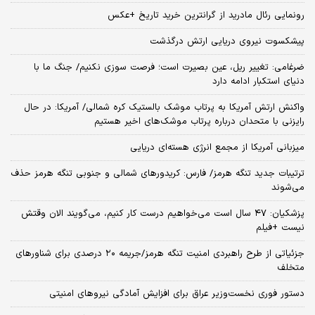
رونمایی رئال مادرید از گرانترین خرید تاریخ +عکس
پیشکسوت نیروی دریایی ارتش درگذشت
ضرغامی: تغییر ریل، عین بصیرت است؛ فرصت سوزی نکنیم/ جنگ ما با
دنیای استکبار ادامه دارد
واکنش ارتش آمریکا به پرتاب موشک بالستیک کره شمالی/ آمریکا: در حال
رایزنی با متحدان درباره پرتاب موشک‌های اخیر هستیم
میزبانی آمریکا از مجمع انرژی هسته‌ای دریایی
ترتیبات جدید تنگه هرمز/ فارس: کریدورهای شمالی و جنوبی تنگه هرمز حذف
می‌شوند
پزشکیان: ۴۷ سال است می‌خواهیم درست کار کنیم، می‌گویند الان وقتش
نیست +فیلم
جزئیاتی از طرح راهبردی امنیت تنگه هرمز/جریمه ۲۰ درصدی برای شناورهای
متخلف
دستور فوری نخست‌وزیر عراق برای افزایش آمادگی نیروهای امنیتی