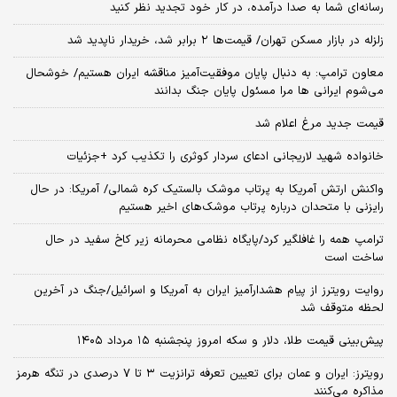
رسانه‌ای شما به صدا درآمده، در کار خود تجدید نظر کنید
زلزله در بازار مسکن تهران/ قیمت‌ها ۲ برابر شد، خریدار ناپدید شد
معاون ترامپ: به دنبال پایان موفقیت‌آمیز مناقشه ایران هستیم/ خوشحال
می‌شوم ایرانی ها مرا مسئول پایان جنگ بدانند
قیمت جدید مرغ اعلام شد
خانواده شهید لاریجانی ادعای سردار کوثری را تکذیب کرد +جزئیات
واکنش ارتش آمریکا به پرتاب موشک بالستیک کره شمالی/ آمریکا: در حال
رایزنی با متحدان درباره پرتاب موشک‌های اخیر هستیم
ترامپ همه را غافلگیر کرد/پایگاه نظامی محرمانه زیر کاخ سفید در حال
ساخت است
روایت رویترز از پیام هشدارآمیز ایران به آمریکا و اسرائیل/جنگ در آخرین
لحظه متوقف شد
پیش‌بینی قیمت طلا، دلار و سکه امروز پنجشنبه ۱۵ مرداد ۱۴۰۵
رویترز: ایران و عمان برای تعیین تعرفه ترانزیت ۳ تا ۷ درصدی در تنگه هرمز
مذاکره می‌کنند