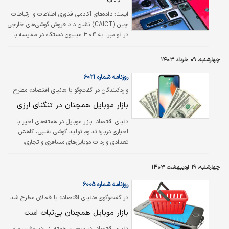
ايسنا:
داده‌های آکادمی فناوری اطلاعات و ارتباطات
چین (CAICT) نشان داد فروش گوشی‌های خارجی
در نوامبر، به ۳.۰۴ میلیون دستگاه در مقایسه با
۵.۷۶۹ میلیون دستگاه در نوامبر سال ۲۰۲۳،
کاهش یافت.
چهارشنبه، ۰۹ خرداد ۱۴۰۳
روزنامه شماره ۶۰۲۱
واردکنندگان در گفت‌وگو با «دنیای اقتصاد» مطرح
کردند
بازار موبایل همچنان در تنگنای ارزی
دنیای اقتصاد:
بازار موبایل در هفته‌های اخیر با
اخباری درباره تداوم تولید گوشی تقلبی، کاهش
تعدادی واردات موبایل‌های مسافری و تجاری،
اصلاح تعرفه واردات کالا، توقف ثبت سفارش کالا
برای واحدهای بازرگانی و در ادامه انتشار فهرست
چهارشنبه، ۱۹ اردیبهشت ۱۴۰۳
۷۵۰ قلم کالای اولویت‌دار ثبت سفارش مواجه شد.
در این بین، همچنان امکان ثبت سفارش جدید
روزنامه شماره ۶۰۰۵
برای فعالان بازار موبایل وجود ندارد و گله‌های
در گفت‌وگوی «دنیای اقتصاد» با فعالان مطرح شد
برخی از آنها نسبت به تخصیص ارز به خواص
بازار موبایل همچنان بی‌ثبات است
ادامه دارد.
دنیای اقتصاد:
در سومین هفته از اردیبهشت ماه