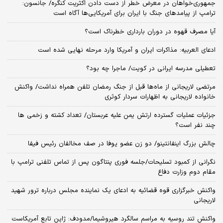
جمهوری‌خواهان در معرض خطر از دست دادن اکثریت کنگره/ جانسون:
ترامپ از پیامدهای جنگ با ایران برای آمریکایی‌ها آگاه است
آیا مصرف قهوه در دوران بارداری خطرناک است؟
ادعای العربیه: مذاکرات ایران و آمریکا وارد مرحله نهایی شده است
تعطیلی مدرسه ایرانی در کویت/ ماجرا چه بود؟
مرتضی لاریجانی از ماه‌ها قبل از جنگ رمضان تلفن همراه نداشت/ واکنش
خانواده لاریجانی به اظهارات سردار کوثری
جزئیات عملیات گسترده ارتش یمن علیه عربستان/ تعداد کشته و زخمی ها
چند نفر است؟
چالش بزرگ اینفانتینو/ دو زن عضو یوفا در صف مخالفان رئیس فیفا
نگرانی از کمبود تسلیحات/جلسه فوری پنتاگون پس از تماس تلفنی ترامپ با
مقام دوم وزارت دفاع
واکنش خبرگزاری قوه قضائیه به ادعای یک نماینده مجلس درباره ترور شهید
لاریجانی
واکنش تند روسیه به مراسم سالگرد هیروشیما/مدودف: ژاپن تابع آمریکاست