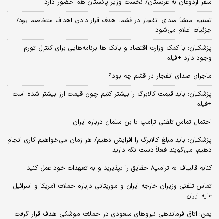
سفر اردوغان به عربستان/ نخست وزیر پاکستان هم حضور دارد
تسنیم: منشأ صدای انفجار در قشم، هدف قرار دادن اهداف متخاصم بود/
جزئیات اعلام می‌شود
پزشکیان: با کمک وزارت اقتصاد و بانک ها برنامه‌هایی برای کنترل تورم
وجود دارد +فیلم
ماجرای صدای انفجار در قشم چه بود؟
پزشکیان: باید قیمت کالابرگ را بیشتر کنیم چون قیمت ارز بیشتر شده است
+فیلم
احتمال تماس تلفنی ترامپ با بن سلمان درباره ایران
پزشکیان: باید مبلغ کالابرگ را افزایش دهیم/ هر زمان می‌خواهیم کاری انجام
دهیم، می‌گویند فعلاً دست نگه دارید
کنایه قالیباف به ترامپ/ حقایق را بپذیرید و به تعهدات خود عمل کنید
تماس تلفنی وزیران خارجه ایران و موریتانی درباره حملات آمریکا و اسرائیل
علیه ایران
یمن: اتاق فرماندهی نیروهای سعودی در حملات موشکی هدف قرار گرفت