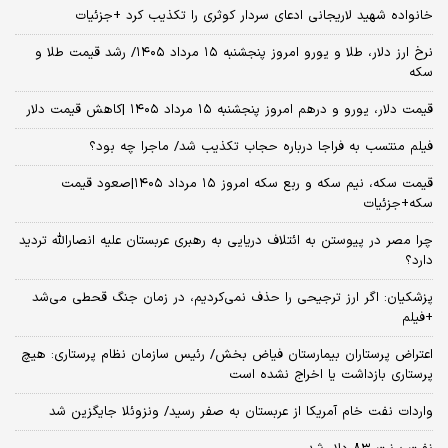
خانواده شهید لاریجانی ادعای سردار کوثری را تکذیب کرد +جزئیات
نرخ ارز دلار، طلا و یورو امروز پنجشنبه ۱۵ مرداد ۱۴۰۵/ رشد قیمت طلا و
سکه
قیمت دلار، یورو و درهم امروز پنجشنبه ۱۵ مرداد ۱۴۰۵ |کاهش قیمت دلار
فیلم منتسب به فراجا درباره حجاب تکذیب شد/ ماجرا چه بود؟
قیمت سکه، نیم سکه و ربع سکه امروز ۱۵ مرداد ۱۴۰۵|صعود قیمت
سکه+جزئیات
چرا مصر در پیوستن به ائتلاف دریایی به رهبری عربستان علیه انصارالله تردید
دارد؟
پزشکیان: اگر ارز ترجیحی را حذف نمی‌کردیم، در زمان جنگ قحطی می‌شد
+فیلم
اعتراض پرستاران بیمارستان فیاض بخش/ رئیس سازمان نظام پرستاری: هیچ
پرستاری بازداشت یا اخراج نشده است
واردات نفت خام آمریکا از عربستان به صفر رسید/ ونزوئلا جایگزین شد