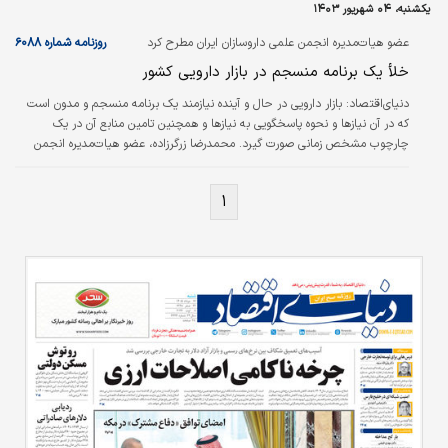
یکشنبه، ۰۴ شهریور ۱۴۰۳
زمان کمبود در سبد اقلام تعیین‌‌‌شده شرکت طرف
قرارداد ضامن جبران حقوق مصرف‌کننده شود. این
عضو هیات‌مدیره انجمن علمی داروسازان ایران مطرح کرد
روزنامه شماره ۶۰۸۸
تصمیم دولت چهاردهم به‌خصوص…
خلأ یک برنامه منسجم در بازار دارویی کشور
دنیای‌اقتصاد:
بازار دارویی در حال و آینده نیازمند یک برنامه منسجم و مدون است
که در آن نیازها و نحوه پاسخگویی به نیازها و همچنین تامین منابع آن در یک
چارچوب مشخص زمانی صورت گیرد. محمدرضا زرگرزاده، عضو هیات‌مدیره انجمن
علمی داروسازان ایران، با بیان این مطلب اظهار کرد: نظام دارویی یک نظام
چندبخشی است؛ یعنی بخش‌‌‌های مختلف درگیر این موضوع هستند؛ از وزارت
۱
بهداشت تا سایر دستگاه‌‌‌ها مانند سازمان برنامه و بودجه، مجلس شورای اسلامی،
وزارت امور اقتصادی و دارایی، سازمان امور مالیاتی و گمرک درگیر هستند.