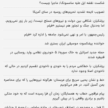
شکست نقشه اپل علیه سامسونگ/ ماجرا چیست؟
تصویب لایحه تشدید تحریم‌های روسیه در سنای آمریکا
پزشکیان: شکافی بین دولت و نیروهای مسلح نیست/ زیر بار زور نمی‌رویم،
اما به‌دنبال جنگ و تجاوز هم نیستیم +فیلم
رئیس‌جمهور: با امر و نهی نمی‌شود جامعه را اداره کرد +فیلم
خواننده پیشکسوت موسیقی ایران بستری شد
حمله جدید اسرائیل به خاک سوریه/ ۵ خودروی نظامی وارد روستایی در
قنیطره شدند
پزشکیان: با خط‌کشی مردم را به خودی و ناخودی تقسیم کردیم در حالی که
ناخودی اصلا وجود ندارد
خط و نشان یحیی سریع برای عربستان؛ هرگونه نیروهایی را که برای محاصره
یمن گسیل کنید، در هم می‌کوبیم
پیام عراقچی خطاب به همسایگان؛ زمان آن فرا رسیده است که به خود متکی
باشیم و برادری واقعی را در پیش گیریم
۱۱ فوتی و مصدوم در تصادف زنجیره‌ای در جاده سلماس - ارومیه + جزئیات