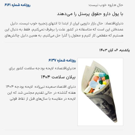
حال «دارو» خوب نیست؛
روزنامه شماره ۶۱۶۱
با پول دارو حقوق پرسنل را می‌دهند
دنیای‌اقتصاد:
حال بازار دارویی ایران از ابتدا تا انتهای زنجیره خوب نیست، دلیل
عمده‌‌‌اش این است که متاسفانه در کشور علت را برطرف نمی‌‌‌کنیم، فقط به دنبال این
هستیم که مقطعی کار کنیم و معلول را گذرا حل می‌‌‌کنیم، به همین دلیل چالش‌‌‌های
صنعت به راحتی قابلیت حل شدن ندارد. سیدابراهیم هاشمی، رئیس هیات‌مدیره
انجمن پخش دارو و مکمل ایران با بیان این مطلب به تشریح اوضاع نامناسب
یکشنبه، ۰۶ آبان ۱۴۰۳
زنجیره تامین دارو در کشور پرداخت.
روزنامه شماره ۶۱۳۷
«دنیای‌اقتصاد» لایحه بودجه سلامت کشور برای
سال آینده را بررسی کرد
بیلان سلامت ۱۴۰۴
دنیای اقتصاد-سعیده نبی‌زاده:
لایحه بودجه ۱۴۰۴
هفته گذشته در حالی تقدیم مجلس شد که این
لایحه در مقایسه با سال‌های قبل از نقاط قوتی
برخوردار بود. بر اساس لایحه بودجه سال آینده و
در راستای اجرای بند الف ماده ۷۱ قانون برنامه
هفتم توسعه، سازمان غذا و دارو مکلف شده ذخیره
۶ ماهه دارو و ملزومات را در دستور کار قرار داده و
تمهیداتی در زمینه انعقاد قرارداد با شرکت‌های
تولیدکننده، واردکننده و پخش‌‌‌کننده بیندیشد تا در