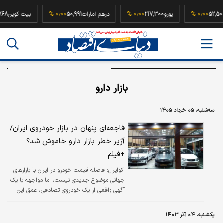
52,500,00
۰٫۰۰ %
یورو
217,300
۰٫۰۰ %
درهم امارات
50,991
۰٫۰۰ %
بیت کوین
بازار دارو
سه‌شنبه، ۰۵ خرداد ۱۴۰۵
فاجعه‌ای پنهان در بازار خودروی ایران/
آژیر خطر بازار دارو خاموش شد؟
+فیلم
اکوایران:
فاصله قیمت خودرو در ایران با بازارهای
جهانی موضوع جدیدی نیست، اما مواجهه با یک
آگهی واقعی از یک خودروی تصادفی، عمق این
بحران را وارد فاز جدیدی می‌کند
یکشنبه، ۰۴ آذر ۱۴۰۳