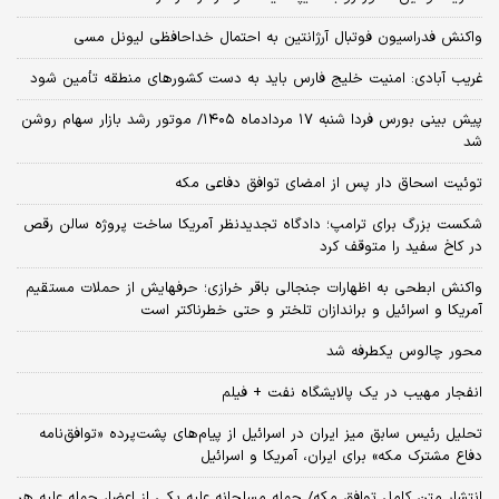
واکنش فدراسیون فوتبال آرژانتین به احتمال خداحافظی لیونل مسی
غریب آبادی: امنیت خلیج فارس باید به دست کشورهای منطقه تأمین شود
پیش بینی بورس فردا شنبه ۱۷ مردادماه ۱۴۰۵/ موتور رشد بازار سهام روشن
شد
توئیت اسحاق دار پس از امضای توافق دفاعی مکه
شکست بزرگ برای ترامپ؛ دادگاه تجدیدنظر آمریکا ساخت پروژه سالن رقص
در کاخ سفید را متوقف کرد
واکنش ابطحی به اظهارات جنجالی باقر خرازی؛ حرفهایش از حملات مستقیم
آمریکا و اسرائیل و براندازان تلختر و حتی خطرناکتر است
محور چالوس یکطرفه شد
انفجار مهیب در یک پالایشگاه نفت + فیلم
تحلیل رئیس سابق میز ایران در اسرائیل از پیام‌های پشت‌پرده «توافق‌نامه
دفاع مشترک مکه» برای ایران، آمریکا و اسرائیل
انتشار متن کامل توافق مکه/ حمله مسلحانه علیه یکی از اعضا، حمله علیه هر