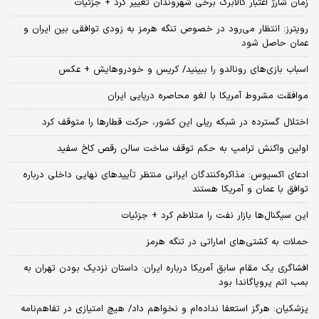
زمان شارژ اعتبار کالابرگ برخی شهروندان تغییر کرد + جزئیات
رویترز: انتظار می‌رود در خصوص تنگه هرمز به زودی توافقی بین ایران و
عمان حاصل شود
اسباب‌ بازی‌های رونالدو را ببینید/ کریس و خودروهایش + عکس
موافقت مشروط آمریکا با لغو محاصره دریایی ایران
اختلال گسترده در شبکه ریلی این کشور، حرکت قطارها را متوقف کرد
اولین واکنش ترامپ به حکم توقف ساخت سالن رقص کاخ سفید
ادعای اکسیوس: مذاکره‌کنندگان ایرانی منتظر تأییدهای نهایی داخلی درباره
توافق با عمان و آمریکا هستند
این سیگنال‌ها بازار نفت را متلاطم کرد + جزئیات
حملات به کشتی‌های اماراتی در تنگه هرمز
افشاگری یک مقام سابق آمریکا درباره ایران: داستان نزدیک بودن تهران به
بمب اتم پروپاگاندا بود
پزشکیان: هرگز استعفا نداده‌ام و نخواهم داد/ هیچ امتیازی در تفاهم‌نامه