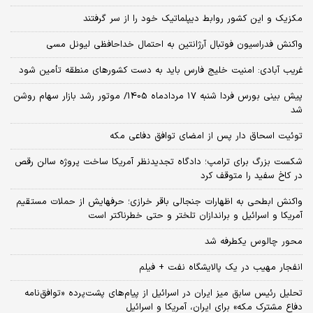
مکزیک و این کشور روابط دیپلماتیک خود را از سر گرفتند
واکنش فدراسیون فوتبال آرژانتین به احتمال خداحافظی لیونل مسی
غریب آبادی: امنیت خلیج فارس باید به دست کشورهای منطقه تأمین شود
پیش بینی بورس فردا شنبه 17 مردادماه 1405/ موتور رشد بازار سهام روشن
شد
توئیت اسحاق دار پس از امضای توافق دفاعی مکه
شکست بزرگ برای ترامپ؛ دادگاه تجدیدنظر آمریکا ساخت پروژه سالن رقص
در کاخ سفید را متوقف کرد
واکنش ابطحی به اظهارات جنجالی باقر خرازی؛ حرفهایش از حملات مستقیم
آمریکا و اسرائیل و براندازان تلختر و حتی خطرناکتر است
محور چالوس یکطرفه شد
انفجار مهیب در یک پالایشگاه نفت + فیلم
تحلیل رئیس سابق میز ایران در اسرائیل از پیام‌های پشت‌پرده «توافق‌نامه
دفاع مشترک مکه» برای ایران، آمریکا و اسرائیل